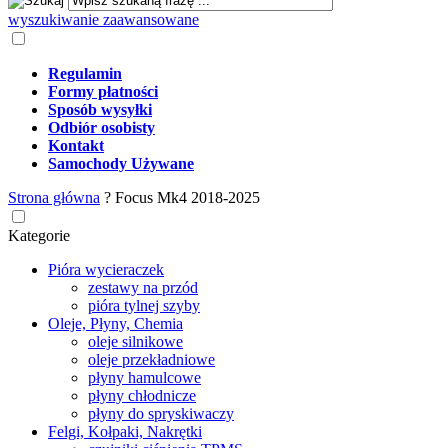
wyszukiwanie zaawansowane
Regulamin
Formy płatności
Sposób wysyłki
Odbiór osobisty
Kontakt
Samochody Używane
Strona główna
?
Focus Mk4 2018-2025
Kategorie
Pióra wycieraczek
zestawy na przód
pióra tylnej szyby
Oleje, Płyny, Chemia
oleje silnikowe
oleje przekładniowe
płyny hamulcowe
płyny chłodnicze
płyny do spryskiwaczy
Felgi, Kołpaki, Nakrętki