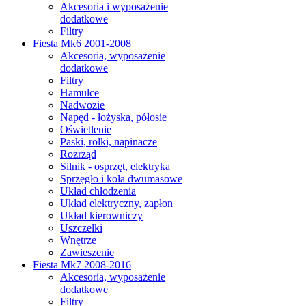
Akcesoria i wyposażenie
dodatkowe
Filtry
Fiesta Mk6 2001-2008
Akcesoria, wyposażenie
dodatkowe
Filtry
Hamulce
Nadwozie
Napęd - łożyska, półosie
Oświetlenie
Paski, rolki, napinacze
Rozrząd
Silnik - osprzęt, elektryka
Sprzęgło i koła dwumasowe
Układ chłodzenia
Układ elektryczny, zapłon
Układ kierowniczy
Uszczelki
Wnętrze
Zawieszenie
Fiesta Mk7 2008-2016
Akcesoria, wyposażenie
dodatkowe
Filtry