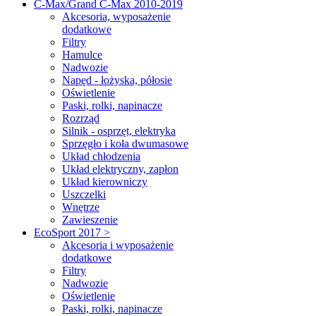
C-Max/Grand C-Max 2010-2019
Akcesoria, wyposażenie
dodatkowe
Filtry
Hamulce
Nadwozie
Napęd - łożyska, półosie
Oświetlenie
Paski, rolki, napinacze
Rozrząd
Silnik - osprzęt, elektryka
Sprzęgło i koła dwumasowe
Układ chłodzenia
Układ elektryczny, zapłon
Układ kierowniczy
Uszczelki
Wnętrze
Zawieszenie
EcoSport 2017 >
Akcesoria i wyposażenie
dodatkowe
Filtry
Nadwozie
Oświetlenie
Paski, rolki, napinacze