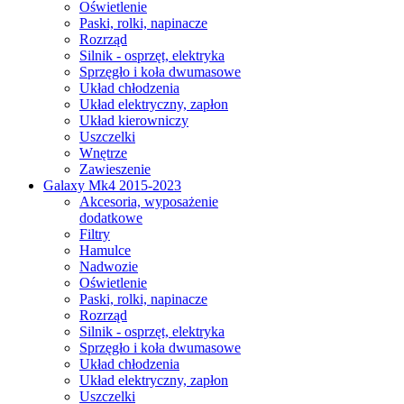
Oświetlenie
Paski, rolki, napinacze
Rozrząd
Silnik - osprzęt, elektryka
Sprzęgło i koła dwumasowe
Układ chłodzenia
Układ elektryczny, zapłon
Układ kierowniczy
Uszczelki
Wnętrze
Zawieszenie
Galaxy Mk4 2015-2023
Akcesoria, wyposażenie
dodatkowe
Filtry
Hamulce
Nadwozie
Oświetlenie
Paski, rolki, napinacze
Rozrząd
Silnik - osprzęt, elektryka
Sprzęgło i koła dwumasowe
Układ chłodzenia
Układ elektryczny, zapłon
Uszczelki