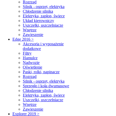
Rozrząd
Silnik - osprzęt, elektryka
Chłodzenie silnika
Elektryka, zapłon, świece
Układ kierowniczy
Uszczelki, uszczelniacze
Wnętrze
Zawieszenie
Edge 2016 >
Akcesoria i wyposażenie
dodatkowe
Filtry
Hamulce
Nadwozie
Oświetlenie
Paski, rolki, napinacze
Rozrząd
Silnik - osprzęt, elektryka
Sprzęgło i koła dwumasowe
Chłodzenie silnika
Elektryka, zapłon, świece
Uszczelki, uszczelniacze
Wnętrze
Zawieszenie
Explorer 2019 >