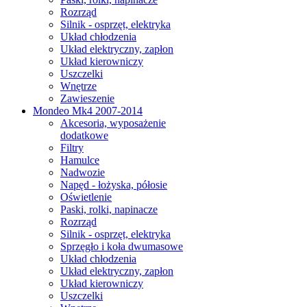
Rozrząd
Silnik - osprzęt, elektryka
Układ chłodzenia
Układ elektryczny, zapłon
Układ kierowniczy
Uszczelki
Wnętrze
Zawieszenie
Mondeo Mk4 2007-2014
Akcesoria, wyposażenie
dodatkowe
Filtry
Hamulce
Nadwozie
Napęd - łożyska, półosie
Oświetlenie
Paski, rolki, napinacze
Rozrząd
Silnik - osprzęt, elektryka
Sprzęgło i koła dwumasowe
Układ chłodzenia
Układ elektryczny, zapłon
Układ kierowniczy
Uszczelki