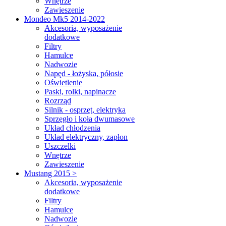
Wnętrze
Zawieszenie
Mondeo Mk5 2014-2022
Akcesoria, wyposażenie
dodatkowe
Filtry
Hamulce
Nadwozie
Napęd - łożyska, półosie
Oświetlenie
Paski, rolki, napinacze
Rozrząd
Silnik - osprzęt, elektryka
Sprzęgło i koła dwumasowe
Układ chłodzenia
Układ elektryczny, zapłon
Uszczelki
Wnętrze
Zawieszenie
Mustang 2015 >
Akcesoria, wyposażenie
dodatkowe
Filtry
Hamulce
Nadwozie