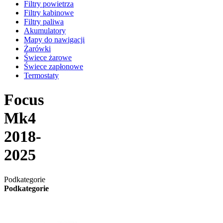
Filtry powietrza
Filtry kabinowe
Filtry paliwa
Akumulatory
Mapy do nawigacji
Żarówki
Świece żarowe
Świece zapłonowe
Termostaty
Focus
Mk4
2018-
2025
Podkategorie
Podkategorie