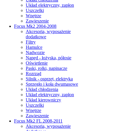
Układ elektryczny, zapłon
Uszczelki
Wnętrze
Zawieszenie
Focus Mk2 2004-2008
Akcesoria, wyposażenie
dodatkowe
Filtry
Hamulce
Nadwozie
Napęd - łożyska, półosie
Oświetlenie
Paski, rolki, napinacze
Rozrząd
Silnik - osprzęt, elektryka
Sprzęgło i koła dwumasowe
Układ chłodzenia
Układ elektryczny, zapłon
Układ kierowniczy
Uszczelki
Wnętrze
Zawieszenie
Focus Mk2 FL 2008-2011
Akcesoria, wyposażenie