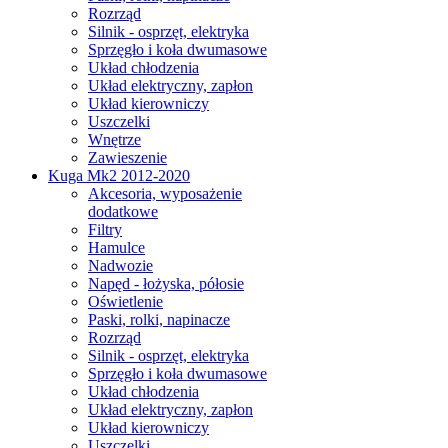
Rozrząd
Silnik - osprzęt, elektryka
Sprzęgło i koła dwumasowe
Układ chłodzenia
Układ elektryczny, zapłon
Układ kierowniczy
Uszczelki
Wnętrze
Zawieszenie
Kuga Mk2 2012-2020
Akcesoria, wyposażenie
dodatkowe
Filtry
Hamulce
Nadwozie
Napęd - łożyska, półosie
Oświetlenie
Paski, rolki, napinacze
Rozrząd
Silnik - osprzęt, elektryka
Sprzęgło i koła dwumasowe
Układ chłodzenia
Układ elektryczny, zapłon
Układ kierowniczy
Uszczelki