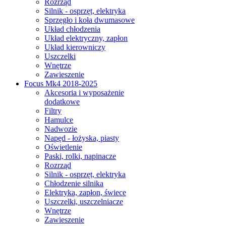
Rozrząd
Silnik - osprzęt, elektryka
Sprzęgło i koła dwumasowe
Układ chłodzenia
Układ elektryczny, zapłon
Układ kierowniczy
Uszczelki
Wnętrze
Zawieszenie
Focus Mk4 2018-2025
Akcesoria i wyposażenie
dodatkowe
Filtry
Hamulce
Nadwozie
Napęd - łożyska, piasty
Oświetlenie
Paski, rolki, napinacze
Rozrząd
Silnik - osprzęt, elektryka
Chłodzenie silnika
Elektryka, zapłon, świece
Uszczelki, uszczelniacze
Wnętrze
Zawieszenie