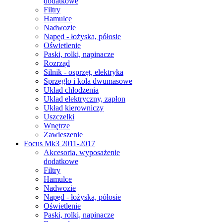
dodatkowe
Filtry
Hamulce
Nadwozie
Napęd - łożyska, półosie
Oświetlenie
Paski, rolki, napinacze
Rozrząd
Silnik - osprzęt, elektryka
Sprzęgło i koła dwumasowe
Układ chłodzenia
Układ elektryczny, zapłon
Układ kierowniczy
Uszczelki
Wnętrze
Zawieszenie
Focus Mk3 2011-2017
Akcesoria, wyposażenie
dodatkowe
Filtry
Hamulce
Nadwozie
Napęd - łożyska, półosie
Oświetlenie
Paski, rolki, napinacze