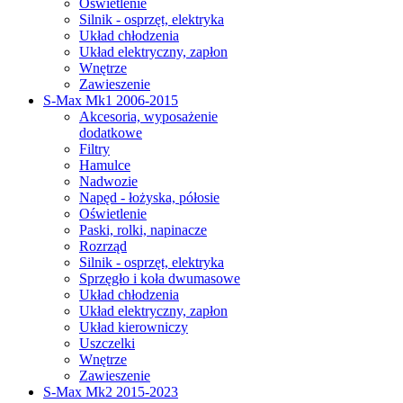
Oświetlenie
Silnik - osprzęt, elektryka
Układ chłodzenia
Układ elektryczny, zapłon
Wnętrze
Zawieszenie
S-Max Mk1 2006-2015
Akcesoria, wyposażenie
dodatkowe
Filtry
Hamulce
Nadwozie
Napęd - łożyska, półosie
Oświetlenie
Paski, rolki, napinacze
Rozrząd
Silnik - osprzęt, elektryka
Sprzęgło i koła dwumasowe
Układ chłodzenia
Układ elektryczny, zapłon
Układ kierowniczy
Uszczelki
Wnętrze
Zawieszenie
S-Max Mk2 2015-2023