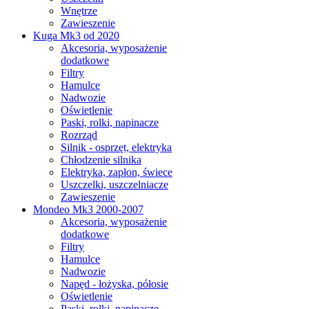
Wnętrze
Zawieszenie
Kuga Mk3 od 2020
Akcesoria, wyposażenie
dodatkowe
Filtry
Hamulce
Nadwozie
Oświetlenie
Paski, rolki, napinacze
Rozrząd
Silnik - osprzęt, elektryka
Chłodzenie silnika
Elektryka, zapłon, świece
Uszczelki, uszczelniacze
Zawieszenie
Mondeo Mk3 2000-2007
Akcesoria, wyposażenie
dodatkowe
Filtry
Hamulce
Nadwozie
Napęd - łożyska, półosie
Oświetlenie
Paski, rolki, napinacze