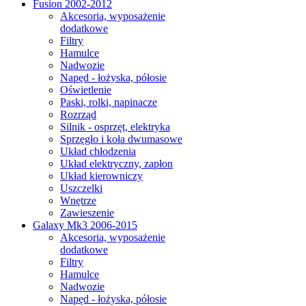
Fusion 2002-2012
Akcesoria, wyposażenie
dodatkowe
Filtry
Hamulce
Nadwozie
Napęd - łożyska, półosie
Oświetlenie
Paski, rolki, napinacze
Rozrząd
Silnik - osprzęt, elektryka
Sprzęgło i koła dwumasowe
Układ chłodzenia
Układ elektryczny, zapłon
Układ kierowniczy
Uszczelki
Wnętrze
Zawieszenie
Galaxy Mk3 2006-2015
Akcesoria, wyposażenie
dodatkowe
Filtry
Hamulce
Nadwozie
Napęd - łożyska, półosie