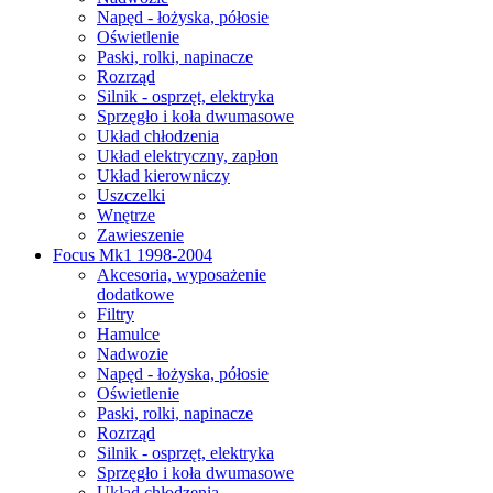
Napęd - łożyska, półosie
Oświetlenie
Paski, rolki, napinacze
Rozrząd
Silnik - osprzęt, elektryka
Sprzęgło i koła dwumasowe
Układ chłodzenia
Układ elektryczny, zapłon
Układ kierowniczy
Uszczelki
Wnętrze
Zawieszenie
Focus Mk1 1998-2004
Akcesoria, wyposażenie
dodatkowe
Filtry
Hamulce
Nadwozie
Napęd - łożyska, półosie
Oświetlenie
Paski, rolki, napinacze
Rozrząd
Silnik - osprzęt, elektryka
Sprzęgło i koła dwumasowe
Układ chłodzenia