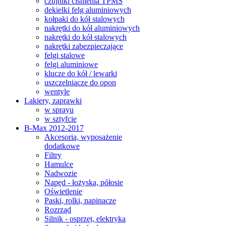
czujniki ciśnienia TPMS
dekielki felg aluminiowych
kołpaki do kół stalowych
nakrętki do kół aluminiowych
nakrętki do kół stalowych
nakrętki zabezpieczające
felgi stalowe
felgi aluminiowe
klucze do kół / lewarki
uszczelniacze do opon
wentyle
Lakiery, zaprawki
w sprayu
w sztyfcie
B-Max 2012-2017
Akcesoria, wyposażenie
dodatkowe
Filtry
Hamulce
Nadwozie
Napęd - łożyska, półosie
Oświetlenie
Paski, rolki, napinacze
Rozrząd
Silnik - osprzęt, elektryka