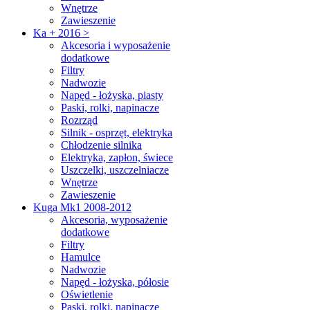
Wnętrze
Zawieszenie
Ka + 2016 >
Akcesoria i wyposażenie
dodatkowe
Filtry
Nadwozie
Napęd - łożyska, piasty
Paski, rolki, napinacze
Rozrząd
Silnik - osprzęt, elektryka
Chłodzenie silnika
Elektryka, zapłon, świece
Uszczelki, uszczelniacze
Wnętrze
Zawieszenie
Kuga Mk1 2008-2012
Akcesoria, wyposażenie
dodatkowe
Filtry
Hamulce
Nadwozie
Napęd - łożyska, półosie
Oświetlenie
Paski, rolki, napinacze