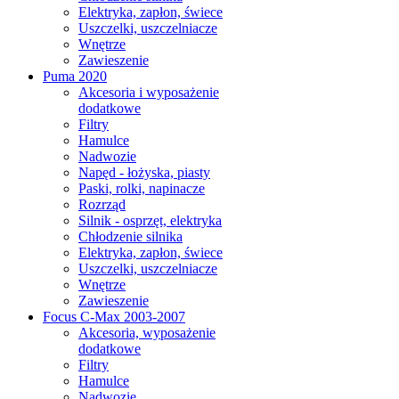
Elektryka, zapłon, świece
Uszczelki, uszczelniacze
Wnętrze
Zawieszenie
Puma 2020
Akcesoria i wyposażenie
dodatkowe
Filtry
Hamulce
Nadwozie
Napęd - łożyska, piasty
Paski, rolki, napinacze
Rozrząd
Silnik - osprzęt, elektryka
Chłodzenie silnika
Elektryka, zapłon, świece
Uszczelki, uszczelniacze
Wnętrze
Zawieszenie
Focus C-Max 2003-2007
Akcesoria, wyposażenie
dodatkowe
Filtry
Hamulce
Nadwozie