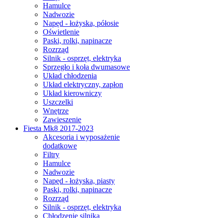
Hamulce
Nadwozie
Napęd - łożyska, półosie
Oświetlenie
Paski, rolki, napinacze
Rozrząd
Silnik - osprzęt, elektryka
Sprzęgło i koła dwumasowe
Układ chłodzenia
Układ elektryczny, zapłon
Układ kierowniczy
Uszczelki
Wnętrze
Zawieszenie
Fiesta Mk8 2017-2023
Akcesoria i wyposażenie
dodatkowe
Filtry
Hamulce
Nadwozie
Napęd - łożyska, piasty
Paski, rolki, napinacze
Rozrząd
Silnik - osprzęt, elektryka
Chłodzenie silnika