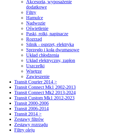
Akcesoria, wyposażenie
dodatkowe
Filtry
Hamulce
Nadwozie
Oświetlenie
Paski, rolki, napinacze
Rozrząd
Silnik - osprzęt, elektryka
Sprzęgło i koła dwumasowe
Układ chłodzenia
Układ elektryczny, zapłon
Uszczelki
Wnętrze
Zawieszenie
Transit Courier 2014 >
Transit Connect Mk1 2002-2013
Transit Connect Mk2 2013-2024
Transit Custom Mk1 2012-2023
Transit 2000-2006
Transit 2006-2014
Transit 2014 >
Zestawy filtrów
Zestawy rozrządu
Filtry oleju