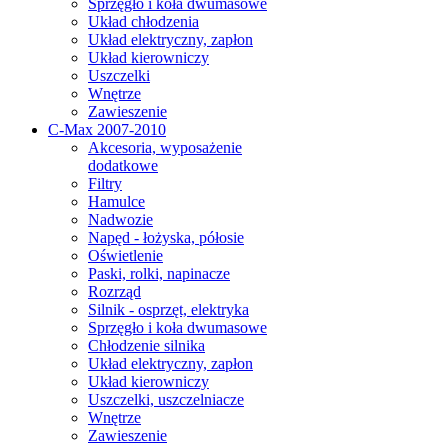
Sprzęgło i koła dwumasowe
Układ chłodzenia
Układ elektryczny, zapłon
Układ kierowniczy
Uszczelki
Wnętrze
Zawieszenie
C-Max 2007-2010
Akcesoria, wyposażenie
dodatkowe
Filtry
Hamulce
Nadwozie
Napęd - łożyska, półosie
Oświetlenie
Paski, rolki, napinacze
Rozrząd
Silnik - osprzęt, elektryka
Sprzęgło i koła dwumasowe
Chłodzenie silnika
Układ elektryczny, zapłon
Układ kierowniczy
Uszczelki, uszczelniacze
Wnętrze
Zawieszenie