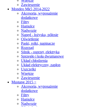
Wnętrze
Zawieszenie
Mondeo Mk5 2014-2022
Akcesoria, wyposażenie
dodatkowe
Filtry
Hamulce
Nadwozie
Napęd - łożyska, półosie
Oświetlenie
Paski, rolki, napinacze
Rozrząd
Silnik - osprzęt, elektryka
Sprzęgło i koła dwumasowe
Układ chłodzenia
Układ elektryczny, zapłon
Uszczelki
Wnętrze
Zawieszenie
Mustang 2015 >
Akcesoria, wyposażenie
dodatkowe
Filtry
Hamulce
Nadwozie