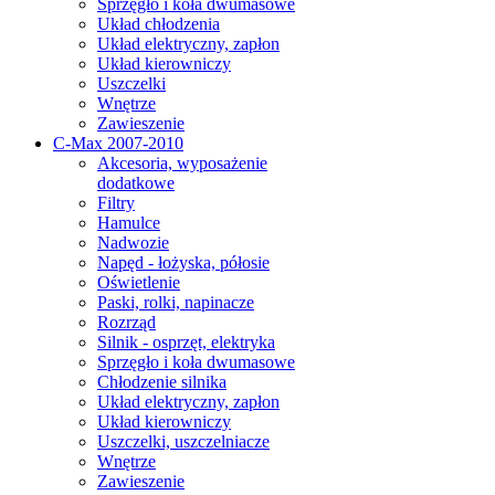
Sprzęgło i koła dwumasowe
Układ chłodzenia
Układ elektryczny, zapłon
Układ kierowniczy
Uszczelki
Wnętrze
Zawieszenie
C-Max 2007-2010
Akcesoria, wyposażenie
dodatkowe
Filtry
Hamulce
Nadwozie
Napęd - łożyska, półosie
Oświetlenie
Paski, rolki, napinacze
Rozrząd
Silnik - osprzęt, elektryka
Sprzęgło i koła dwumasowe
Chłodzenie silnika
Układ elektryczny, zapłon
Układ kierowniczy
Uszczelki, uszczelniacze
Wnętrze
Zawieszenie