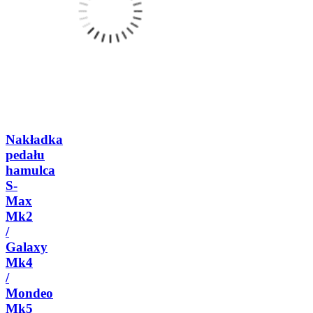
Nakładka
pedału
hamulca
S-
Max
Mk2
/
Galaxy
Mk4
/
Mondeo
Mk5