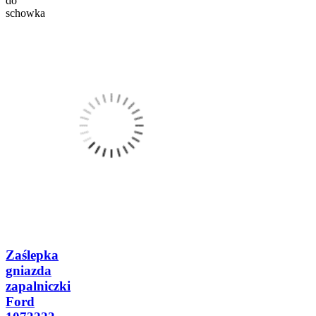
do
schowka
Zaślepka
gniazda
zapalniczki
Ford