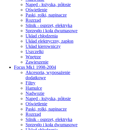
Napęd - łożyska, półosie
Oświetlenie
Paski, rolki, napinacze
Rozrząd
Silnik - osprzęt, elektryka
Sprzęgło i koła dwumasowe
Układ chłodzenia
Układ elektryczny, zapłon
Układ kierowniczy
Uszczelki
Wnętrze
Zawieszenie
Focus Mk1 1998-2004
Akcesoria, wyposażenie
dodatkowe
Filtry
Hamulce
Nadwozie
Napęd - łożyska, półosie
Oświetlenie
Paski, rolki, napinacze
Rozrząd
Silnik - osprzęt, elektryka
Sprzęgło i koła dwumasowe
Układ chłodzenia