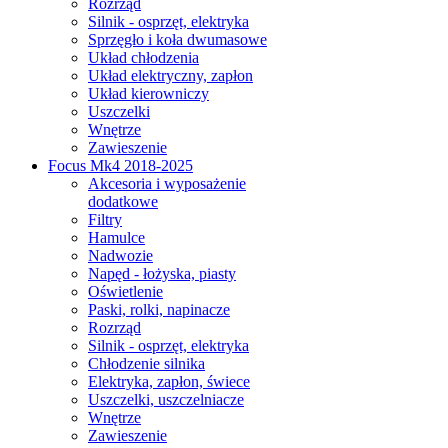
Rozrząd
Silnik - osprzęt, elektryka
Sprzęgło i koła dwumasowe
Układ chłodzenia
Układ elektryczny, zapłon
Układ kierowniczy
Uszczelki
Wnętrze
Zawieszenie
Focus Mk4 2018-2025
Akcesoria i wyposażenie
dodatkowe
Filtry
Hamulce
Nadwozie
Napęd - łożyska, piasty
Oświetlenie
Paski, rolki, napinacze
Rozrząd
Silnik - osprzęt, elektryka
Chłodzenie silnika
Elektryka, zapłon, świece
Uszczelki, uszczelniacze
Wnętrze
Zawieszenie