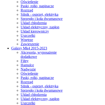
Oświetlenie
Paski, rolki, napinacze
Rozrząd
Silnik - osprzęt, elektryka
Sprzęgło i koła dwumasowe
Układ chłodzenia
Układ elektryczny, zapłon
Układ kierowniczy
Uszczelki
Wnętrze
Zawieszenie
Galaxy Mk4 2015-2023
Akcesoria, wyposażenie
dodatkowe
Filtry
Hamulce
Nadwozie
Oświetlenie
Paski, rolki, napinacze
Rozrząd
Silnik - osprzęt, elektryka
Sprzęgło i koła dwumasowe
Układ chłodzenia
Układ elektryczny, zapłon
Uszczelki