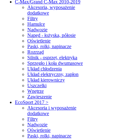
C-Max/Grand C-Max 2010-2019
Akcesoria, wyposażenie
dodatkowe
Filtry
Hamulce
Nadwozie
Napęd - łożyska, półosie
Oświetlenie
Paski, rolki, napinacze
Rozrząd
Silnik - osprzęt, elektryka
Sprzęgło i koła dwumasowe
Układ chłodzenia
Układ elektryczny, zapłon
Układ kierowniczy
Uszczelki
Wnętrze
Zawieszenie
EcoSport 2017 >
Akcesoria i wyposażenie
dodatkowe
Filtry
Nadwozie
Oświetlenie
Paski, rolki, napinacze