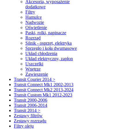
Akcesoria, wyposażenie
dodatkowe
Filtry
Hamulce
Nadwozie
Oświetlenie
Paski, rolki, napinacze
Rozrząd
Silnik - osprzęt, elektryka
Sprzęgło i koła dwumasowe
Układ chłodzenia
Układ elektryczny, zapłon
Uszczelki
Wnętrze
Zawieszenie
Transit Courier 2014 >
Transit Connect Mk1 2002-2013
Transit Connect Mk2 2013-2024
Transit Custom Mk1 2012-2023
Transit 2000-2006
Transit 2006-2014
Transit 2014 >
Zestawy filtrów
Zestawy rozrządu
Filtry oleju