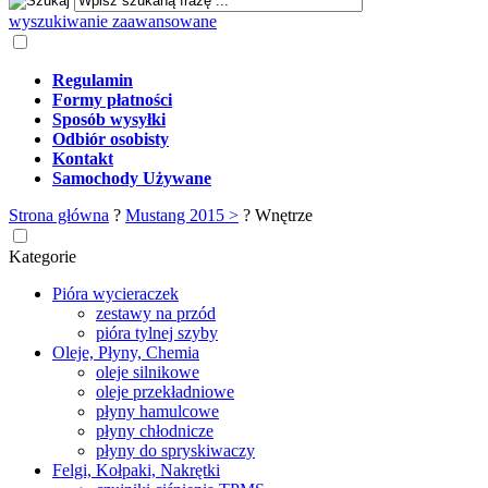
wyszukiwanie zaawansowane
Regulamin
Formy płatności
Sposób wysyłki
Odbiór osobisty
Kontakt
Samochody Używane
Strona główna
?
Mustang 2015 >
?
Wnętrze
Kategorie
Pióra wycieraczek
zestawy na przód
pióra tylnej szyby
Oleje, Płyny, Chemia
oleje silnikowe
oleje przekładniowe
płyny hamulcowe
płyny chłodnicze
płyny do spryskiwaczy
Felgi, Kołpaki, Nakrętki