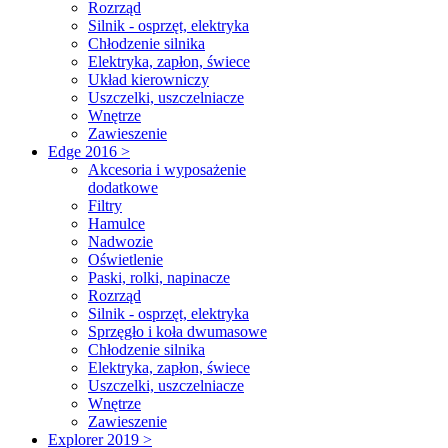
Rozrząd
Silnik - osprzęt, elektryka
Chłodzenie silnika
Elektryka, zapłon, świece
Układ kierowniczy
Uszczelki, uszczelniacze
Wnętrze
Zawieszenie
Edge 2016 >
Akcesoria i wyposażenie
dodatkowe
Filtry
Hamulce
Nadwozie
Oświetlenie
Paski, rolki, napinacze
Rozrząd
Silnik - osprzęt, elektryka
Sprzęgło i koła dwumasowe
Chłodzenie silnika
Elektryka, zapłon, świece
Uszczelki, uszczelniacze
Wnętrze
Zawieszenie
Explorer 2019 >