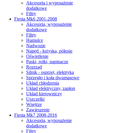
Akcesoria i wyposażenie
dodatkowe
Filtry
Fiesta Mk6 2001-2008
Akcesoria, wyposażenie
dodatkowe
Filtry
Hamulce
Nadwozie
Napęd - łożyska, półosie
Oświetlenie
Paski, rolki, napinacze
Rozrząd
Silnik - osprzęt, elektryka
Sprzęgło i koła dwumasowe
Układ chłodzenia
Układ elektryczny, zapłon
Układ kierowniczy
Uszczelki
Wnętrze
Zawieszenie
Fiesta Mk7 2008-2016
Akcesoria, wyposażenie
dodatkowe
Filtry