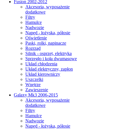
Fusion 2002-2012
Akcesoria, wyposażenie
dodatkowe
Filtry
Hamulce
Nadwozie
Napęd - łożyska, półosie
Oświetlenie
Paski, rolki, napinacze
Rozrząd
Silnik - osprzęt, elektryka
Sprzęgło i koła dwumasowe
Układ chłodzenia
Układ elektryczny, zapłon
Układ kierowniczy
Uszczelki
Wnętrze
Zawieszenie
Galaxy Mk3 2006-2015
Akcesoria, wyposażenie
dodatkowe
Filtry
Hamulce
Nadwozie
Napęd - łożyska, półosie