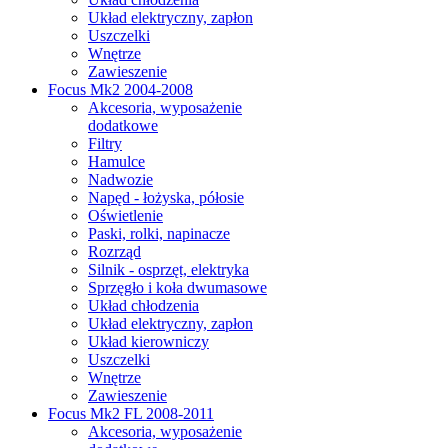
Układ elektryczny, zapłon
Uszczelki
Wnętrze
Zawieszenie
Focus Mk2 2004-2008
Akcesoria, wyposażenie
dodatkowe
Filtry
Hamulce
Nadwozie
Napęd - łożyska, półosie
Oświetlenie
Paski, rolki, napinacze
Rozrząd
Silnik - osprzęt, elektryka
Sprzęgło i koła dwumasowe
Układ chłodzenia
Układ elektryczny, zapłon
Układ kierowniczy
Uszczelki
Wnętrze
Zawieszenie
Focus Mk2 FL 2008-2011
Akcesoria, wyposażenie