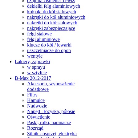
czujniki ciśnienia TPMS
dekielki felg aluminiowych
kołpaki do kół stalowych
nakrętki do kół aluminiowych
nakrętki do kół stalowych
nakrętki zabezpieczające
felgi stalowe
felgi aluminiowe
klucze do kół / lewarki
uszczelniacze do opon
wentyle
Lakiery, zaprawki
w sprayu
w sztyfcie
B-Max 2012-2017
Akcesoria, wyposażenie
dodatkowe
Filtry
Hamulce
Nadwozie
Napęd - łożyska, półosie
Oświetlenie
Paski, rolki, napinacze
Rozrząd
Silnik - osprzęt, elektryka