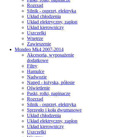
Rozrząd
Silnik - osprzęt, elektryka
Układ chłodzenia
Układ elektryczny, zapłon
Układ kierowniczy
Uszczelki
Wnętrze
Zawieszenie
Mondeo Mk4 2007-2014
Akcesoria, wyposażenie
dodatkowe
Filtry
Hamulce
Nadwozie
Napęd - łożyska, półosie
Oświetlenie
Paski, rolki, napinacze
Rozrząd
Silnik - osprzęt, elektryka
Sprzęgło i koła dwumasowe
Układ chłodzenia
Układ elektryczny, zapłon
Układ kierowniczy
Uszczelki