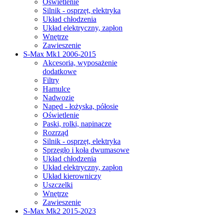
Oświetlenie
Silnik - osprzęt, elektryka
Układ chłodzenia
Układ elektryczny, zapłon
Wnętrze
Zawieszenie
S-Max Mk1 2006-2015
Akcesoria, wyposażenie
dodatkowe
Filtry
Hamulce
Nadwozie
Napęd - łożyska, półosie
Oświetlenie
Paski, rolki, napinacze
Rozrząd
Silnik - osprzęt, elektryka
Sprzęgło i koła dwumasowe
Układ chłodzenia
Układ elektryczny, zapłon
Układ kierowniczy
Uszczelki
Wnętrze
Zawieszenie
S-Max Mk2 2015-2023