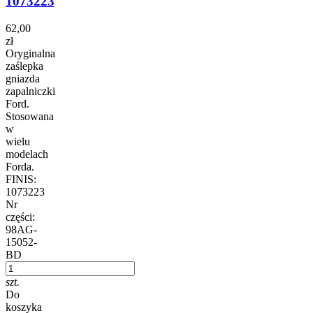
1073223
62,00
zł
Oryginalna
zaślepka
gniazda
zapalniczki
Ford.
Stosowana
w
wielu
modelach
Forda.
FINIS:
1073223
Nr
części:
98AG-
15052-
BD
szt.
Do
koszyka