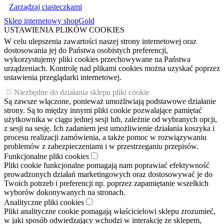
Zarządzaj ciasteczkami
Sklep internetowy shopGold
USTAWIENIA PLIKÓW COOKIES
W celu ulepszenia zawartości naszej strony internetowej oraz
dostosowania jej do Państwa osobistych preferencji,
wykorzystujemy pliki cookies przechowywane na Państwa
urządzeniach. Kontrolę nad plikami cookies można uzyskać poprzez
ustawienia przeglądarki internetowej.
Niezbędne do działania sklepu pliki cookie
Są zawsze włączone, ponieważ umożliwiają podstawowe działanie
strony. Są to między innymi pliki cookie pozwalające pamiętać
użytkownika w ciągu jednej sesji lub, zależnie od wybranych opcji,
z sesji na sesję. Ich zadaniem jest umożliwienie działania koszyka i
procesu realizacji zamówienia, a także pomoc w rozwiązywaniu
problemów z zabezpieczeniami i w przestrzeganiu przepisów.
Funkcjonalne pliki cookies
Pliki cookie funkcjonalne pomagają nam poprawiać efektywność
prowadzonych działań marketingowych oraz dostosowywać je do
Twoich potrzeb i preferencji np. poprzez zapamiętanie wszelkich
wyborów dokonywanych na stronach.
Analityczne pliki cookies
Pliki analityczne cookie pomagają właścicielowi sklepu zrozumieć,
w jaki sposób odwiedzający wchodzi w interakcję ze sklepem,