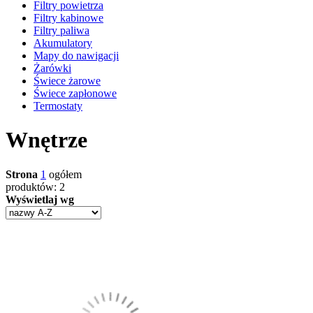
Filtry powietrza
Filtry kabinowe
Filtry paliwa
Akumulatory
Mapy do nawigacji
Żarówki
Świece żarowe
Świece zapłonowe
Termostaty
Wnętrze
Strona
1
ogółem
produktów: 2
Wyświetlaj wg