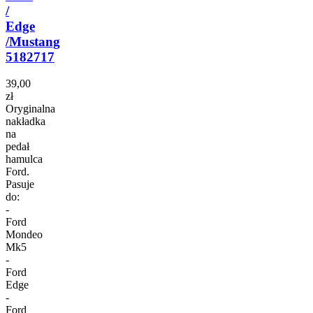
/
Edge
/Mustang
5182717
39,00
zł
Oryginalna
nakładka
na
pedał
hamulca
Ford.
Pasuje
do:
-
Ford
Mondeo
Mk5
-
Ford
Edge
-
Ford