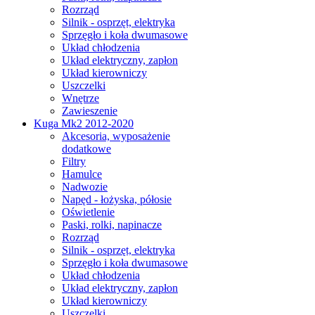
Rozrząd
Silnik - osprzęt, elektryka
Sprzęgło i koła dwumasowe
Układ chłodzenia
Układ elektryczny, zapłon
Układ kierowniczy
Uszczelki
Wnętrze
Zawieszenie
Kuga Mk2 2012-2020
Akcesoria, wyposażenie
dodatkowe
Filtry
Hamulce
Nadwozie
Napęd - łożyska, półosie
Oświetlenie
Paski, rolki, napinacze
Rozrząd
Silnik - osprzęt, elektryka
Sprzęgło i koła dwumasowe
Układ chłodzenia
Układ elektryczny, zapłon
Układ kierowniczy
Uszczelki