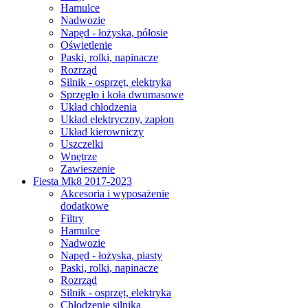
Hamulce
Nadwozie
Napęd - łożyska, półosie
Oświetlenie
Paski, rolki, napinacze
Rozrząd
Silnik - osprzęt, elektryka
Sprzęgło i koła dwumasowe
Układ chłodzenia
Układ elektryczny, zapłon
Układ kierowniczy
Uszczelki
Wnętrze
Zawieszenie
Fiesta Mk8 2017-2023
Akcesoria i wyposażenie
dodatkowe
Filtry
Hamulce
Nadwozie
Napęd - łożyska, piasty
Paski, rolki, napinacze
Rozrząd
Silnik - osprzęt, elektryka
Chłodzenie silnika