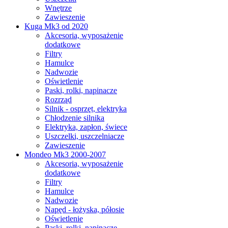
Wnętrze
Zawieszenie
Kuga Mk3 od 2020
Akcesoria, wyposażenie
dodatkowe
Filtry
Hamulce
Nadwozie
Oświetlenie
Paski, rolki, napinacze
Rozrząd
Silnik - osprzęt, elektryka
Chłodzenie silnika
Elektryka, zapłon, świece
Uszczelki, uszczelniacze
Zawieszenie
Mondeo Mk3 2000-2007
Akcesoria, wyposażenie
dodatkowe
Filtry
Hamulce
Nadwozie
Napęd - łożyska, półosie
Oświetlenie
Paski, rolki, napinacze