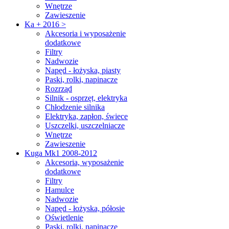
Wnętrze
Zawieszenie
Ka + 2016 >
Akcesoria i wyposażenie
dodatkowe
Filtry
Nadwozie
Napęd - łożyska, piasty
Paski, rolki, napinacze
Rozrząd
Silnik - osprzęt, elektryka
Chłodzenie silnika
Elektryka, zapłon, świece
Uszczelki, uszczelniacze
Wnętrze
Zawieszenie
Kuga Mk1 2008-2012
Akcesoria, wyposażenie
dodatkowe
Filtry
Hamulce
Nadwozie
Napęd - łożyska, półosie
Oświetlenie
Paski, rolki, napinacze