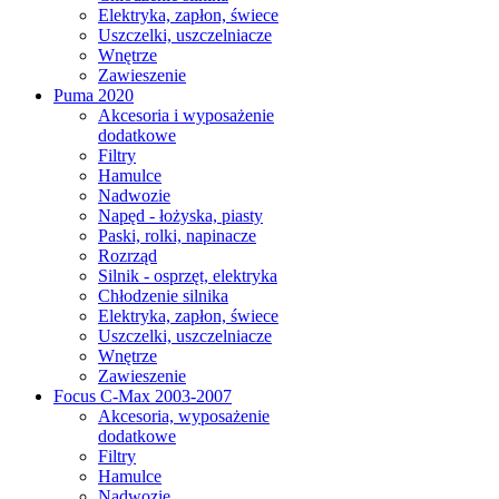
Elektryka, zapłon, świece
Uszczelki, uszczelniacze
Wnętrze
Zawieszenie
Puma 2020
Akcesoria i wyposażenie
dodatkowe
Filtry
Hamulce
Nadwozie
Napęd - łożyska, piasty
Paski, rolki, napinacze
Rozrząd
Silnik - osprzęt, elektryka
Chłodzenie silnika
Elektryka, zapłon, świece
Uszczelki, uszczelniacze
Wnętrze
Zawieszenie
Focus C-Max 2003-2007
Akcesoria, wyposażenie
dodatkowe
Filtry
Hamulce
Nadwozie