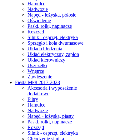
Hamulce
Nadwozie
Napęd - łożyska, półosie
Oświetlenie
Paski, rolki, napinacze
Rozrząd
Silnik - osprzęt, elektryka
Sprzęgło i koła dwumasowe
Układ chłodzenia
Układ elektryczny, zapłon
Układ kierowniczy
Uszczelki
Wnętrze
Zawieszenie
Fiesta Mk8 2017-2023
Akcesoria i wyposażenie
dodatkowe
Filtry
Hamulce
Nadwozie
Napęd - łożyska, piasty
Paski, rolki, napinacze
Rozrząd
Silnik - osprzęt, elektryka
Chłodzenie silnika