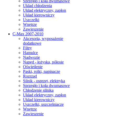
Sprzęgło i koła dwumasowe
Układ chłodzenia
Układ elektryczny, zapłon
Układ kierowniczy
Uszczelki
Wnętrze
Zawieszenie
C-Max 2007-2010
Akcesoria, wyposażenie
dodatkowe
Filtry
Hamulce
Nadwozie
Napęd - łożyska, półosie
Oświetlenie
Paski, rolki, napinacze
Rozrząd
Silnik - osprzęt, elektryka
Sprzęgło i koła dwumasowe
Chłodzenie silnika
Układ elektryczny, zapłon
Układ kierowniczy
Uszczelki, uszczelniacze
Wnętrze
Zawieszenie