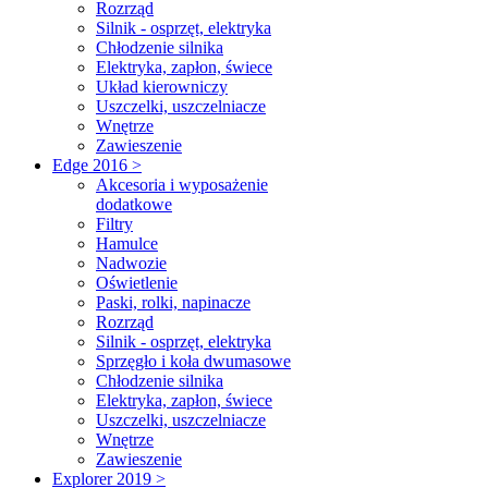
Rozrząd
Silnik - osprzęt, elektryka
Chłodzenie silnika
Elektryka, zapłon, świece
Układ kierowniczy
Uszczelki, uszczelniacze
Wnętrze
Zawieszenie
Edge 2016 >
Akcesoria i wyposażenie
dodatkowe
Filtry
Hamulce
Nadwozie
Oświetlenie
Paski, rolki, napinacze
Rozrząd
Silnik - osprzęt, elektryka
Sprzęgło i koła dwumasowe
Chłodzenie silnika
Elektryka, zapłon, świece
Uszczelki, uszczelniacze
Wnętrze
Zawieszenie
Explorer 2019 >