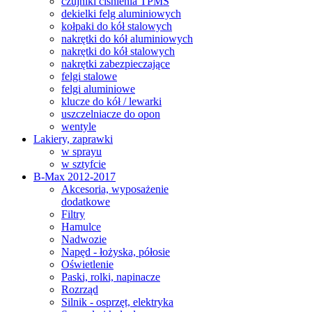
czujniki ciśnienia TPMS
dekielki felg aluminiowych
kołpaki do kół stalowych
nakrętki do kół aluminiowych
nakrętki do kół stalowych
nakrętki zabezpieczające
felgi stalowe
felgi aluminiowe
klucze do kół / lewarki
uszczelniacze do opon
wentyle
Lakiery, zaprawki
w sprayu
w sztyfcie
B-Max 2012-2017
Akcesoria, wyposażenie
dodatkowe
Filtry
Hamulce
Nadwozie
Napęd - łożyska, półosie
Oświetlenie
Paski, rolki, napinacze
Rozrząd
Silnik - osprzęt, elektryka