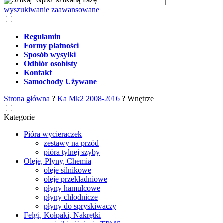
wyszukiwanie zaawansowane
Regulamin
Formy płatności
Sposób wysyłki
Odbiór osobisty
Kontakt
Samochody Używane
Strona główna
?
Ka Mk2 2008-2016
?
Wnętrze
Kategorie
Pióra wycieraczek
zestawy na przód
pióra tylnej szyby
Oleje, Płyny, Chemia
oleje silnikowe
oleje przekładniowe
płyny hamulcowe
płyny chłodnicze
płyny do spryskiwaczy
Felgi, Kołpaki, Nakrętki