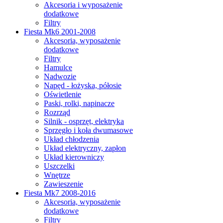
Akcesoria i wyposażenie
dodatkowe
Filtry
Fiesta Mk6 2001-2008
Akcesoria, wyposażenie
dodatkowe
Filtry
Hamulce
Nadwozie
Napęd - łożyska, półosie
Oświetlenie
Paski, rolki, napinacze
Rozrząd
Silnik - osprzęt, elektryka
Sprzęgło i koła dwumasowe
Układ chłodzenia
Układ elektryczny, zapłon
Układ kierowniczy
Uszczelki
Wnętrze
Zawieszenie
Fiesta Mk7 2008-2016
Akcesoria, wyposażenie
dodatkowe
Filtry