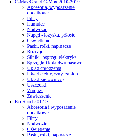
C-Max/Grand C-Max 2010-2019
Akcesoria, wyposażenie
dodatkowe
Filtry
Hamulce
Nadwozie
Napęd - łożyska, półosie
Oświetlenie
Paski, rolki, napinacze
Rozrząd
Silnik - osprzęt, elektryka
Sprzęgło i koła dwumasowe
Układ chłodzenia
Układ elektryczny, zapłon
Układ kierowniczy
Uszczelki
Wnętrze
Zawieszenie
EcoSport 2017 >
Akcesoria i wyposażenie
dodatkowe
Filtry
Nadwozie
Oświetlenie
Paski, rolki, napinacze