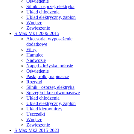
Oświetlenie
Silnik - osprzęt, elektryka
Układ chłodzenia
Układ elektryczny, zapłon
Wnętrze
Zawieszenie
S-Max Mk1 2006-2015
Akcesoria, wyposażenie
dodatkowe
Filtry
Hamulce
Nadwozie
Napęd - łożyska, półosie
Oświetlenie
Paski, rolki, napinacze
Rozrząd
Silnik - osprzęt, elektryka
Sprzęgło i koła dwumasowe
Układ chłodzenia
Układ elektryczny, zapłon
Układ kierowniczy
Uszczelki
Wnętrze
Zawieszenie
S-Max Mk2 2015-2023