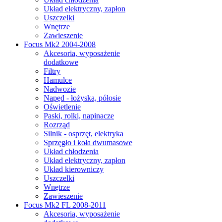
Układ elektryczny, zapłon
Uszczelki
Wnętrze
Zawieszenie
Focus Mk2 2004-2008
Akcesoria, wyposażenie
dodatkowe
Filtry
Hamulce
Nadwozie
Napęd - łożyska, półosie
Oświetlenie
Paski, rolki, napinacze
Rozrząd
Silnik - osprzęt, elektryka
Sprzęgło i koła dwumasowe
Układ chłodzenia
Układ elektryczny, zapłon
Układ kierowniczy
Uszczelki
Wnętrze
Zawieszenie
Focus Mk2 FL 2008-2011
Akcesoria, wyposażenie