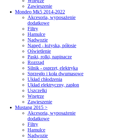
Wnętrze
Zawieszenie
Mondeo Mk5 2014-2022
Akcesoria, wyposażenie
dodatkowe
Filtry
Hamulce
Nadwozie
Napęd - łożyska, półosie
Oświetlenie
Paski, rolki, napinacze
Rozrząd
Silnik - osprzęt, elektryka
Sprzęgło i koła dwumasowe
Układ chłodzenia
Układ elektryczny, zapłon
Uszczelki
Wnętrze
Zawieszenie
Mustang 2015 >
Akcesoria, wyposażenie
dodatkowe
Filtry
Hamulce
Nadwozie