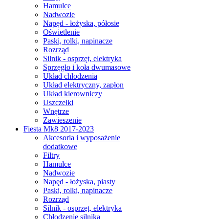
Hamulce
Nadwozie
Napęd - łożyska, półosie
Oświetlenie
Paski, rolki, napinacze
Rozrząd
Silnik - osprzęt, elektryka
Sprzęgło i koła dwumasowe
Układ chłodzenia
Układ elektryczny, zapłon
Układ kierowniczy
Uszczelki
Wnętrze
Zawieszenie
Fiesta Mk8 2017-2023
Akcesoria i wyposażenie
dodatkowe
Filtry
Hamulce
Nadwozie
Napęd - łożyska, piasty
Paski, rolki, napinacze
Rozrząd
Silnik - osprzęt, elektryka
Chłodzenie silnika