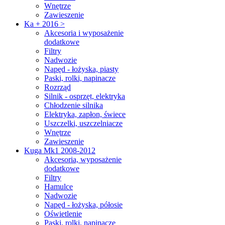
Wnętrze
Zawieszenie
Ka + 2016 >
Akcesoria i wyposażenie
dodatkowe
Filtry
Nadwozie
Napęd - łożyska, piasty
Paski, rolki, napinacze
Rozrząd
Silnik - osprzęt, elektryka
Chłodzenie silnika
Elektryka, zapłon, świece
Uszczelki, uszczelniacze
Wnętrze
Zawieszenie
Kuga Mk1 2008-2012
Akcesoria, wyposażenie
dodatkowe
Filtry
Hamulce
Nadwozie
Napęd - łożyska, półosie
Oświetlenie
Paski, rolki, napinacze