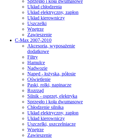
Sprzęgło i koła dwumasowe
Układ chłodzenia
Układ elektryczny, zapłon
Układ kierowniczy
Uszczelki
Wnętrze
Zawieszenie
C-Max 2007-2010
Akcesoria, wyposażenie
dodatkowe
Filtry
Hamulce
Nadwozie
Napęd - łożyska, półosie
Oświetlenie
Paski, rolki, napinacze
Rozrząd
Silnik - osprzęt, elektryka
Sprzęgło i koła dwumasowe
Chłodzenie silnika
Układ elektryczny, zapłon
Układ kierowniczy
Uszczelki, uszczelniacze
Wnętrze
Zawieszenie