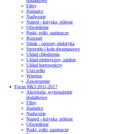
dodatkowe
Filtry
Hamulce
Nadwozie
Napęd - łożyska, półosie
Oświetlenie
Paski, rolki, napinacze
Rozrząd
Silnik - osprzęt, elektryka
Sprzęgło i koła dwumasowe
Układ chłodzenia
Układ elektryczny, zapłon
Układ kierowniczy
Uszczelki
Wnętrze
Zawieszenie
Focus Mk3 2011-2017
Akcesoria, wyposażenie
dodatkowe
Filtry
Hamulce
Nadwozie
Napęd - łożyska, półosie
Oświetlenie
Paski, rolki, napinacze