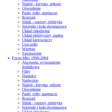
Napęd - łożyska, półosie
Oświetlenie
Paski, rolki, napinacze
Rozrząd
Silnik - osprzęt, elektryka
Sprzęgło i koła dwumasowe
Układ chłodzenia
Układ elektryczny, zapłon
Układ kierowniczy
Uszczelki
Wnętrze
Zawieszenie
Focus Mk1 1998-2004
Akcesoria, wyposażenie
dodatkowe
Filtry
Hamulce
Nadwozie
Napęd - łożyska, półosie
Oświetlenie
Paski, rolki, napinacze
Rozrząd
Silnik - osprzęt, elektryka
Sprzęgło i koła dwumasowe
Układ chłodzenia