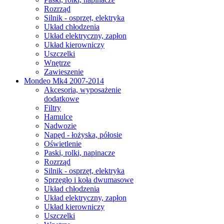
Rozrząd
Silnik - osprzęt, elektryka
Układ chłodzenia
Układ elektryczny, zapłon
Układ kierowniczy
Uszczelki
Wnętrze
Zawieszenie
Mondeo Mk4 2007-2014
Akcesoria, wyposażenie
dodatkowe
Filtry
Hamulce
Nadwozie
Napęd - łożyska, półosie
Oświetlenie
Paski, rolki, napinacze
Rozrząd
Silnik - osprzęt, elektryka
Sprzęgło i koła dwumasowe
Układ chłodzenia
Układ elektryczny, zapłon
Układ kierowniczy
Uszczelki