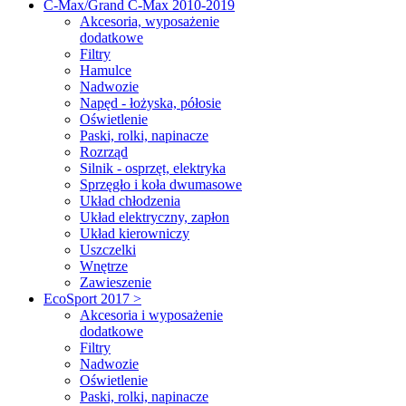
C-Max/Grand C-Max 2010-2019
Akcesoria, wyposażenie
dodatkowe
Filtry
Hamulce
Nadwozie
Napęd - łożyska, półosie
Oświetlenie
Paski, rolki, napinacze
Rozrząd
Silnik - osprzęt, elektryka
Sprzęgło i koła dwumasowe
Układ chłodzenia
Układ elektryczny, zapłon
Układ kierowniczy
Uszczelki
Wnętrze
Zawieszenie
EcoSport 2017 >
Akcesoria i wyposażenie
dodatkowe
Filtry
Nadwozie
Oświetlenie
Paski, rolki, napinacze