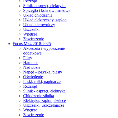
Rozrząd
Silnik - osprzęt, elektryka
Sprzęgło i koła dwumasowe
Układ chłodzenia
Układ elektryczny, zapłon
Układ kierowniczy
Uszczelki
Wnętrze
Zawieszenie
Focus Mk4 2018-2025
Akcesoria i wyposażenie
dodatkowe
Filtry
Hamulce
Nadwozie
Napęd - łożyska, piasty
Oświetlenie
Paski, rolki, napinacze
Rozrząd
Silnik - osprzęt, elektryka
Chłodzenie silnika
Elektryka, zapłon, świece
Uszczelki, uszczelniacze
Wnętrze
Zawieszenie