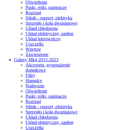
Oświetlenie
Paski, rolki, napinacze
Rozrząd
Silnik - osprzęt, elektryka
Sprzęgło i koła dwumasowe
Układ chłodzenia
Układ elektryczny, zapłon
Układ kierowniczy
Uszczelki
Wnętrze
Zawieszenie
Galaxy Mk4 2015-2023
Akcesoria, wyposażenie
dodatkowe
Filtry
Hamulce
Nadwozie
Oświetlenie
Paski, rolki, napinacze
Rozrząd
Silnik - osprzęt, elektryka
Sprzęgło i koła dwumasowe
Układ chłodzenia
Układ elektryczny, zapłon
Uszczelki