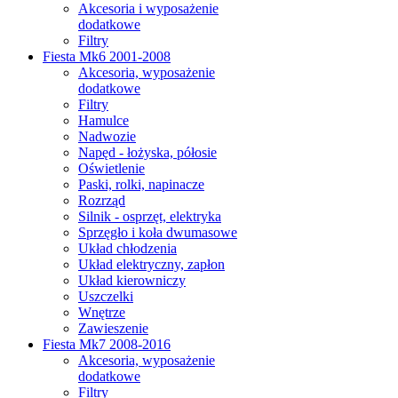
Akcesoria i wyposażenie
dodatkowe
Filtry
Fiesta Mk6 2001-2008
Akcesoria, wyposażenie
dodatkowe
Filtry
Hamulce
Nadwozie
Napęd - łożyska, półosie
Oświetlenie
Paski, rolki, napinacze
Rozrząd
Silnik - osprzęt, elektryka
Sprzęgło i koła dwumasowe
Układ chłodzenia
Układ elektryczny, zapłon
Układ kierowniczy
Uszczelki
Wnętrze
Zawieszenie
Fiesta Mk7 2008-2016
Akcesoria, wyposażenie
dodatkowe
Filtry