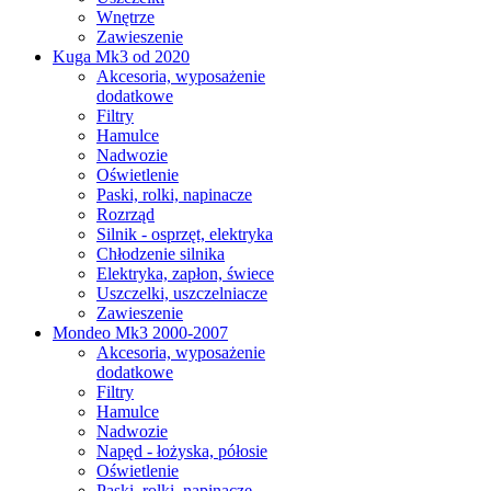
Wnętrze
Zawieszenie
Kuga Mk3 od 2020
Akcesoria, wyposażenie
dodatkowe
Filtry
Hamulce
Nadwozie
Oświetlenie
Paski, rolki, napinacze
Rozrząd
Silnik - osprzęt, elektryka
Chłodzenie silnika
Elektryka, zapłon, świece
Uszczelki, uszczelniacze
Zawieszenie
Mondeo Mk3 2000-2007
Akcesoria, wyposażenie
dodatkowe
Filtry
Hamulce
Nadwozie
Napęd - łożyska, półosie
Oświetlenie
Paski, rolki, napinacze