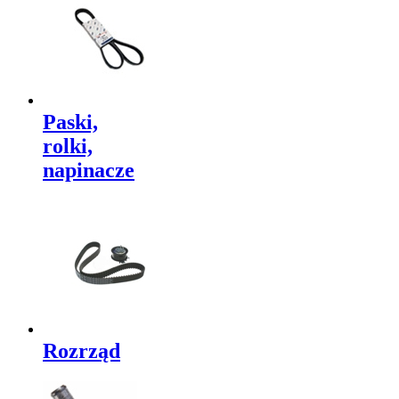
Paski,
rolki,
napinacze
Rozrząd