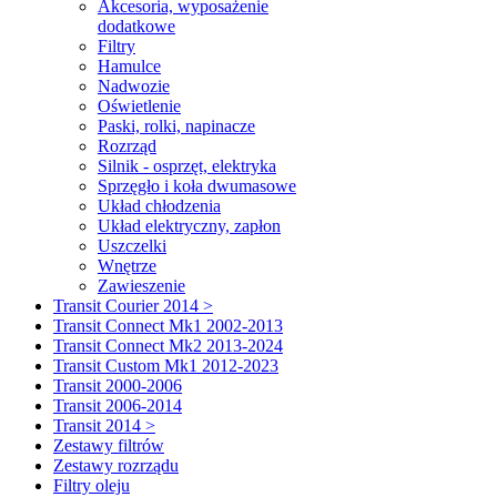
Akcesoria, wyposażenie
dodatkowe
Filtry
Hamulce
Nadwozie
Oświetlenie
Paski, rolki, napinacze
Rozrząd
Silnik - osprzęt, elektryka
Sprzęgło i koła dwumasowe
Układ chłodzenia
Układ elektryczny, zapłon
Uszczelki
Wnętrze
Zawieszenie
Transit Courier 2014 >
Transit Connect Mk1 2002-2013
Transit Connect Mk2 2013-2024
Transit Custom Mk1 2012-2023
Transit 2000-2006
Transit 2006-2014
Transit 2014 >
Zestawy filtrów
Zestawy rozrządu
Filtry oleju