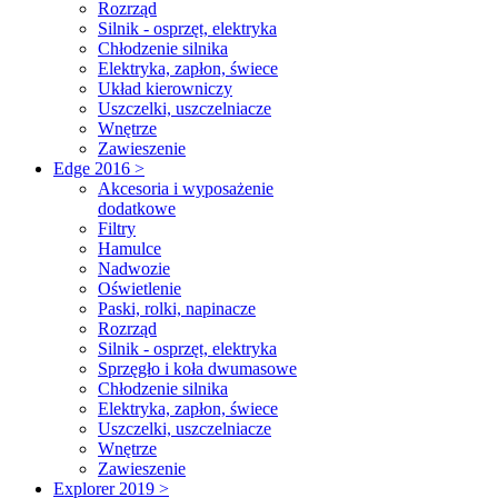
Rozrząd
Silnik - osprzęt, elektryka
Chłodzenie silnika
Elektryka, zapłon, świece
Układ kierowniczy
Uszczelki, uszczelniacze
Wnętrze
Zawieszenie
Edge 2016 >
Akcesoria i wyposażenie
dodatkowe
Filtry
Hamulce
Nadwozie
Oświetlenie
Paski, rolki, napinacze
Rozrząd
Silnik - osprzęt, elektryka
Sprzęgło i koła dwumasowe
Chłodzenie silnika
Elektryka, zapłon, świece
Uszczelki, uszczelniacze
Wnętrze
Zawieszenie
Explorer 2019 >