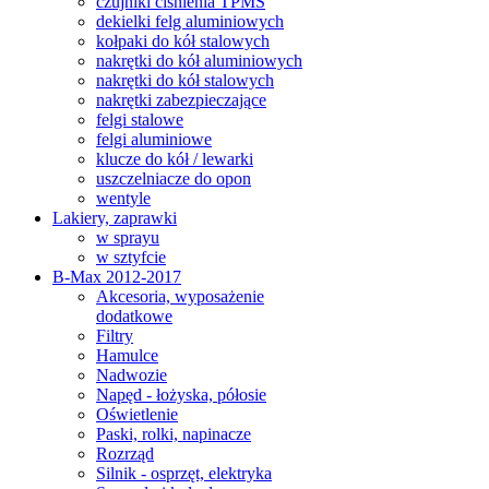
czujniki ciśnienia TPMS
dekielki felg aluminiowych
kołpaki do kół stalowych
nakrętki do kół aluminiowych
nakrętki do kół stalowych
nakrętki zabezpieczające
felgi stalowe
felgi aluminiowe
klucze do kół / lewarki
uszczelniacze do opon
wentyle
Lakiery, zaprawki
w sprayu
w sztyfcie
B-Max 2012-2017
Akcesoria, wyposażenie
dodatkowe
Filtry
Hamulce
Nadwozie
Napęd - łożyska, półosie
Oświetlenie
Paski, rolki, napinacze
Rozrząd
Silnik - osprzęt, elektryka