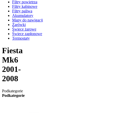
Filtry powietrza
Filtry kabinowe
Filtry paliwa
Akumulatory
Mapy do nawigacji
Żarówki
Świece żarowe
Świece zapłonowe
Termostaty
Fiesta
Mk6
2001-
2008
Podkategorie
Podkategorie