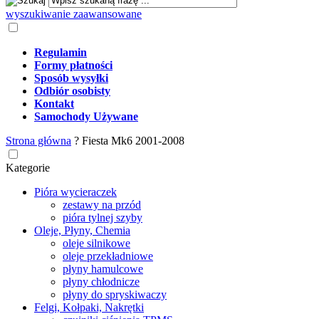
wyszukiwanie zaawansowane
Regulamin
Formy płatności
Sposób wysyłki
Odbiór osobisty
Kontakt
Samochody Używane
Strona główna
?
Fiesta Mk6 2001-2008
Kategorie
Pióra wycieraczek
zestawy na przód
pióra tylnej szyby
Oleje, Płyny, Chemia
oleje silnikowe
oleje przekładniowe
płyny hamulcowe
płyny chłodnicze
płyny do spryskiwaczy
Felgi, Kołpaki, Nakrętki