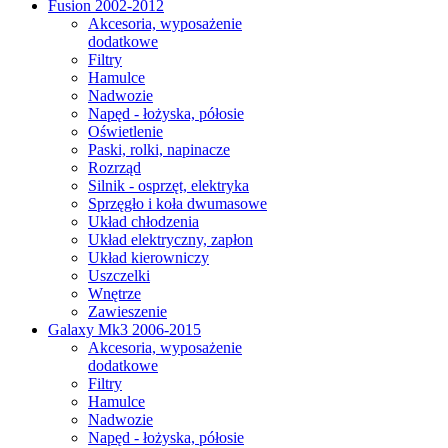
Fusion 2002-2012
Akcesoria, wyposażenie
dodatkowe
Filtry
Hamulce
Nadwozie
Napęd - łożyska, półosie
Oświetlenie
Paski, rolki, napinacze
Rozrząd
Silnik - osprzęt, elektryka
Sprzęgło i koła dwumasowe
Układ chłodzenia
Układ elektryczny, zapłon
Układ kierowniczy
Uszczelki
Wnętrze
Zawieszenie
Galaxy Mk3 2006-2015
Akcesoria, wyposażenie
dodatkowe
Filtry
Hamulce
Nadwozie
Napęd - łożyska, półosie