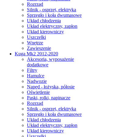
Rozrząd
Silnik - osprzęt, elektryka
Sprzęgło i koła dwumasowe
Układ chłodzenia
Układ elektryczny, zapłon
Układ kierowniczy
Uszczelki
Wnętrze
Zawieszenie
Kuga Mk2 2012-2020
Akcesoria, wyposażenie
dodatkowe
Filtry
Hamulce
Nadwozie
Napęd - łożyska, półosie
Oświetlenie
Paski, rolki, napinacze
Rozrząd
Silnik - osprzęt, elektryka
Sprzęgło i koła dwumasowe
Układ chłodzenia
Układ elektryczny, zapłon
Układ kierowniczy
Uszczelki