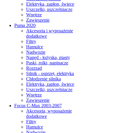
Elektryka, zapłon, świece
Uszczelki, uszczelniacze
Wnętrze
Zawieszenie
Puma 2020
Akcesoria i wyposażenie
dodatkowe
Filtry
Hamulce
Nadwozie
Napęd - łożyska, piasty
Paski, rolki, napinacze
Rozrząd
Silnik - osprzęt, elektryka
Chłodzenie silnika
Elektryka, zapłon, świece
Uszczelki, uszczelniacze
Wnętrze
Zawieszenie
Focus C-Max 2003-2007
Akcesoria, wyposażenie
dodatkowe
Filtry
Hamulce
Nadwozie