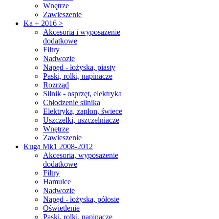
Wnętrze
Zawieszenie
Ka + 2016 >
Akcesoria i wyposażenie
dodatkowe
Filtry
Nadwozie
Napęd - łożyska, piasty
Paski, rolki, napinacze
Rozrząd
Silnik - osprzęt, elektryka
Chłodzenie silnika
Elektryka, zapłon, świece
Uszczelki, uszczelniacze
Wnętrze
Zawieszenie
Kuga Mk1 2008-2012
Akcesoria, wyposażenie
dodatkowe
Filtry
Hamulce
Nadwozie
Napęd - łożyska, półosie
Oświetlenie
Paski, rolki, napinacze