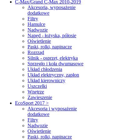
C-Max/Grand C-Max 2010-2019
Akcesoria, wyposażenie
dodatkowe
Filtry
Hamulce
Nadwozie
Napęd - łożyska, półosie
Oświetlenie
Paski, rolki, napinacze
Rozrząd
Silnik - osprzęt, elektryka
Sprzęgło i koła dwumasowe
Układ chłodzenia
Układ elektryczny, zapłon
Układ kierowniczy
Uszczelki
Wnętrze
Zawieszenie
EcoSport 2017 >
Akcesoria i wyposażenie
dodatkowe
Filtry
Nadwozie
Oświetlenie
Paski, rolki, napinacze