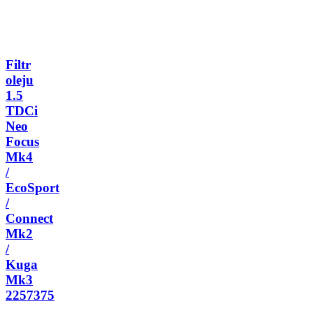
Filtr
oleju
1.5
TDCi
Neo
Focus
Mk4
/
EcoSport
/
Connect
Mk2
/
Kuga
Mk3
2257375