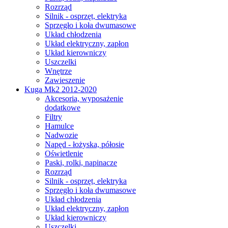
Rozrząd
Silnik - osprzęt, elektryka
Sprzęgło i koła dwumasowe
Układ chłodzenia
Układ elektryczny, zapłon
Układ kierowniczy
Uszczelki
Wnętrze
Zawieszenie
Kuga Mk2 2012-2020
Akcesoria, wyposażenie
dodatkowe
Filtry
Hamulce
Nadwozie
Napęd - łożyska, półosie
Oświetlenie
Paski, rolki, napinacze
Rozrząd
Silnik - osprzęt, elektryka
Sprzęgło i koła dwumasowe
Układ chłodzenia
Układ elektryczny, zapłon
Układ kierowniczy
Uszczelki