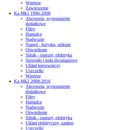
Wnętrze
Zawieszenie
Ka Mk1 1996-2008
Akcesoria, wyposażenie
dodatkowe
Filtry
Hamulce
Nadwozie
Napęd - łożyska, półosie
Oświetlenie
Silnik - osprzęt, elektryka
Sprzęgło i koła dwumasowe
Układ kierowniczy
Uszczelki
Wnętrze
Ka Mk2 2008-2016
Akcesoria, wyposażenie
dodatkowe
Filtry
Hamulce
Nadwozie
Oświetlenie
Silnik - osprzęt, elektryka
Układ elektryczny, zapłon
Uszczelki