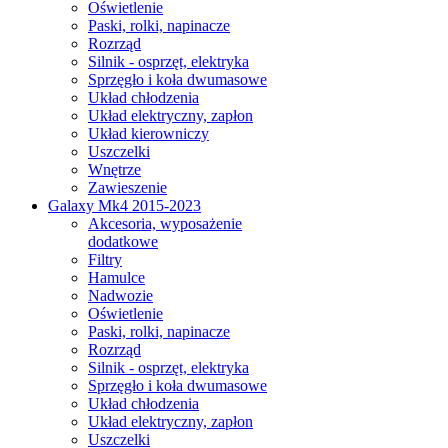
Oświetlenie
Paski, rolki, napinacze
Rozrząd
Silnik - osprzęt, elektryka
Sprzęgło i koła dwumasowe
Układ chłodzenia
Układ elektryczny, zapłon
Układ kierowniczy
Uszczelki
Wnętrze
Zawieszenie
Galaxy Mk4 2015-2023
Akcesoria, wyposażenie
dodatkowe
Filtry
Hamulce
Nadwozie
Oświetlenie
Paski, rolki, napinacze
Rozrząd
Silnik - osprzęt, elektryka
Sprzęgło i koła dwumasowe
Układ chłodzenia
Układ elektryczny, zapłon
Uszczelki