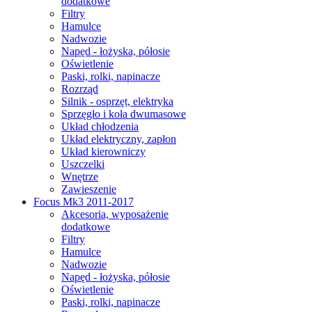
dodatkowe
Filtry
Hamulce
Nadwozie
Napęd - łożyska, półosie
Oświetlenie
Paski, rolki, napinacze
Rozrząd
Silnik - osprzęt, elektryka
Sprzęgło i koła dwumasowe
Układ chłodzenia
Układ elektryczny, zapłon
Układ kierowniczy
Uszczelki
Wnętrze
Zawieszenie
Focus Mk3 2011-2017
Akcesoria, wyposażenie
dodatkowe
Filtry
Hamulce
Nadwozie
Napęd - łożyska, półosie
Oświetlenie
Paski, rolki, napinacze