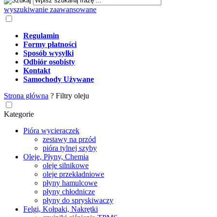
wyszukiwanie zaawansowane
Regulamin
Formy płatności
Sposób wysyłki
Odbiór osobisty
Kontakt
Samochody Używane
Strona główna
?
Filtry oleju
Kategorie
Pióra wycieraczek
zestawy na przód
pióra tylnej szyby
Oleje, Płyny, Chemia
oleje silnikowe
oleje przekładniowe
płyny hamulcowe
płyny chłodnicze
płyny do spryskiwaczy
Felgi, Kołpaki, Nakrętki