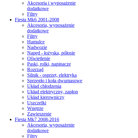
Akcesoria i wyposażenie
dodatkowe
Filtry
Fiesta Mk6 2001-2008
Akcesoria, wyposażenie
dodatkowe
Filtry
Hamulce
Nadwozie
Napęd - łożyska, półosie
Oświetlenie
Paski, rolki, napinacze
Rozrząd
Silnik - osprzęt, elektryka
Sprzęgło i koła dwumasowe
Układ chłodzenia
Układ elektryczny, zapłon
Układ kierowniczy
Uszczelki
Wnętrze
Zawieszenie
Fiesta Mk7 2008-2016
Akcesoria, wyposażenie
dodatkowe
Filtry