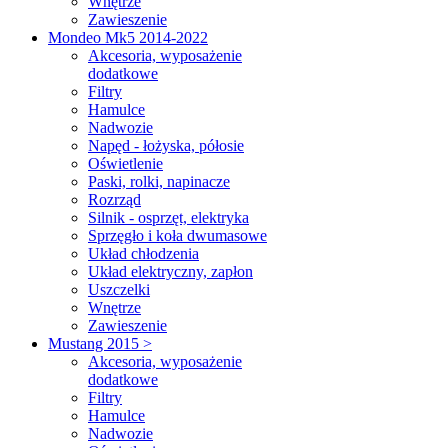
Wnętrze
Zawieszenie
Mondeo Mk5 2014-2022
Akcesoria, wyposażenie
dodatkowe
Filtry
Hamulce
Nadwozie
Napęd - łożyska, półosie
Oświetlenie
Paski, rolki, napinacze
Rozrząd
Silnik - osprzęt, elektryka
Sprzęgło i koła dwumasowe
Układ chłodzenia
Układ elektryczny, zapłon
Uszczelki
Wnętrze
Zawieszenie
Mustang 2015 >
Akcesoria, wyposażenie
dodatkowe
Filtry
Hamulce
Nadwozie