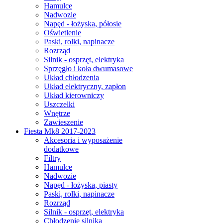
Hamulce
Nadwozie
Napęd - łożyska, półosie
Oświetlenie
Paski, rolki, napinacze
Rozrząd
Silnik - osprzęt, elektryka
Sprzęgło i koła dwumasowe
Układ chłodzenia
Układ elektryczny, zapłon
Układ kierowniczy
Uszczelki
Wnętrze
Zawieszenie
Fiesta Mk8 2017-2023
Akcesoria i wyposażenie
dodatkowe
Filtry
Hamulce
Nadwozie
Napęd - łożyska, piasty
Paski, rolki, napinacze
Rozrząd
Silnik - osprzęt, elektryka
Chłodzenie silnika