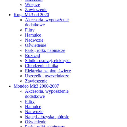
Wnętrze
Zawieszenie
Kuga Mk3 od 2020
Akcesoria, wyposażenie
dodatkowe
Filtry
Hamulce
Nadwozie
Oświetlenie
Paski, rolki, napinacze
Rozrząd
Silnik - osprzęt, elektryka
Chłodzenie silnika
Elektryka, zapłon, świece
Uszczelki, uszczelniacze
Zawieszenie
Mondeo Mk3 2000-2007
Akcesoria, wyposażenie
dodatkowe
Filtry
Hamulce
Nadwozie
Napęd - łożyska, półosie
Oświetlenie
Paski, rolki, napinacze