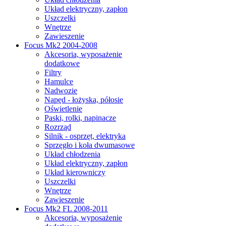
Układ elektryczny, zapłon
Uszczelki
Wnętrze
Zawieszenie
Focus Mk2 2004-2008
Akcesoria, wyposażenie
dodatkowe
Filtry
Hamulce
Nadwozie
Napęd - łożyska, półosie
Oświetlenie
Paski, rolki, napinacze
Rozrząd
Silnik - osprzęt, elektryka
Sprzęgło i koła dwumasowe
Układ chłodzenia
Układ elektryczny, zapłon
Układ kierowniczy
Uszczelki
Wnętrze
Zawieszenie
Focus Mk2 FL 2008-2011
Akcesoria, wyposażenie