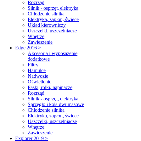
Rozrząd
Silnik - osprzęt, elektryka
Chłodzenie silnika
Elektryka, zapłon, świece
Układ kierowniczy
Uszczelki, uszczelniacze
Wnętrze
Zawieszenie
Edge 2016 >
Akcesoria i wyposażenie
dodatkowe
Filtry
Hamulce
Nadwozie
Oświetlenie
Paski, rolki, napinacze
Rozrząd
Silnik - osprzęt, elektryka
Sprzęgło i koła dwumasowe
Chłodzenie silnika
Elektryka, zapłon, świece
Uszczelki, uszczelniacze
Wnętrze
Zawieszenie
Explorer 2019 >