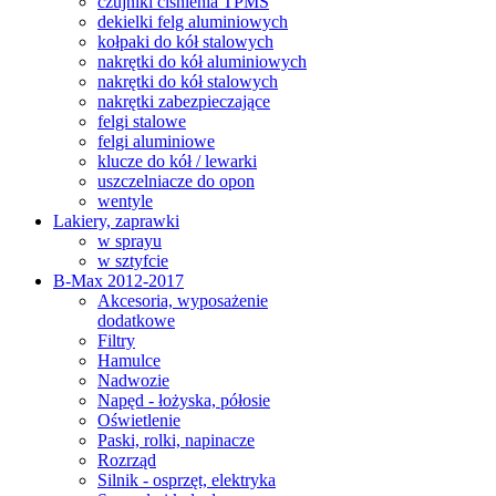
czujniki ciśnienia TPMS
dekielki felg aluminiowych
kołpaki do kół stalowych
nakrętki do kół aluminiowych
nakrętki do kół stalowych
nakrętki zabezpieczające
felgi stalowe
felgi aluminiowe
klucze do kół / lewarki
uszczelniacze do opon
wentyle
Lakiery, zaprawki
w sprayu
w sztyfcie
B-Max 2012-2017
Akcesoria, wyposażenie
dodatkowe
Filtry
Hamulce
Nadwozie
Napęd - łożyska, półosie
Oświetlenie
Paski, rolki, napinacze
Rozrząd
Silnik - osprzęt, elektryka