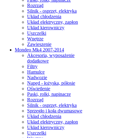
Rozrząd
Silnik - osprzęt, elektryka
Układ chłodzenia
Układ elektryczny, zapłon
Układ kierowniczy
Uszczelki
Wnętrze
Zawieszenie
Mondeo Mk4 2007-2014
Akcesoria, wyposażenie
dodatkowe
Filtry
Hamulce
Nadwozie
Napęd - łożyska, półosie
Oświetlenie
Paski, rolki, napinacze
Rozrząd
Silnik - osprzęt, elektryka
Sprzęgło i koła dwumasowe
Układ chłodzenia
Układ elektryczny, zapłon
Układ kierowniczy
Uszczelki