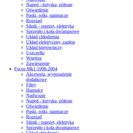
Napęd - łożyska, półosie
Oświetlenie
Paski, rolki, napinacze
Rozrząd
Silnik - osprzęt, elektryka
Sprzęgło i koła dwumasowe
Układ chłodzenia
Układ elektryczny, zapłon
Układ kierowniczy
Uszczelki
Wnętrze
Zawieszenie
Focus Mk1 1998-2004
Akcesoria, wyposażenie
dodatkowe
Filtry
Hamulce
Nadwozie
Napęd - łożyska, półosie
Oświetlenie
Paski, rolki, napinacze
Rozrząd
Silnik - osprzęt, elektryka
Sprzęgło i koła dwumasowe
Układ chłodzenia