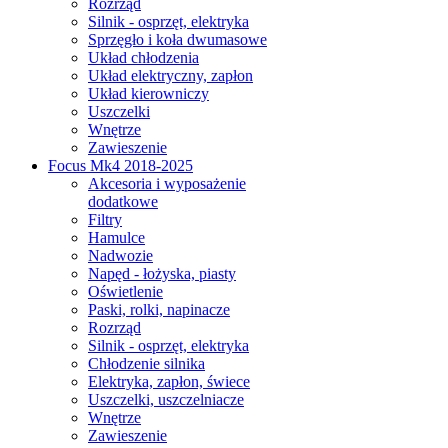
Rozrząd
Silnik - osprzęt, elektryka
Sprzęgło i koła dwumasowe
Układ chłodzenia
Układ elektryczny, zapłon
Układ kierowniczy
Uszczelki
Wnętrze
Zawieszenie
Focus Mk4 2018-2025
Akcesoria i wyposażenie
dodatkowe
Filtry
Hamulce
Nadwozie
Napęd - łożyska, piasty
Oświetlenie
Paski, rolki, napinacze
Rozrząd
Silnik - osprzęt, elektryka
Chłodzenie silnika
Elektryka, zapłon, świece
Uszczelki, uszczelniacze
Wnętrze
Zawieszenie