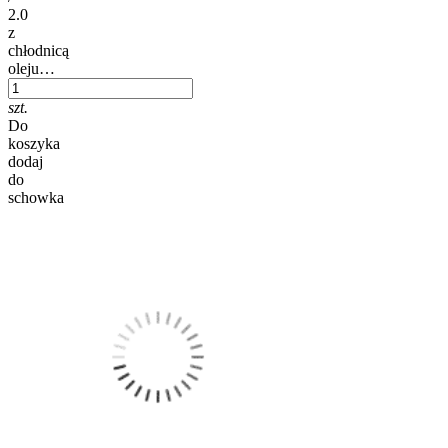
2.0
z
chłodnicą
oleju…
szt.
Do
koszyka
dodaj
do
schowka