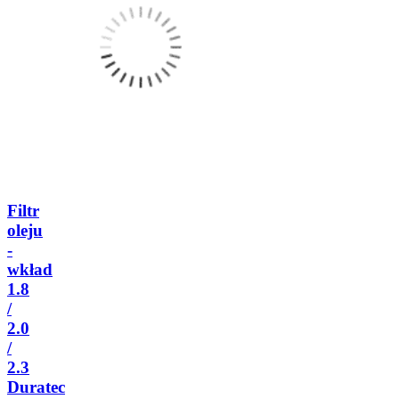
Filtr
oleju
-
wkład
1.8
/
2.0
/
2.3
Duratec