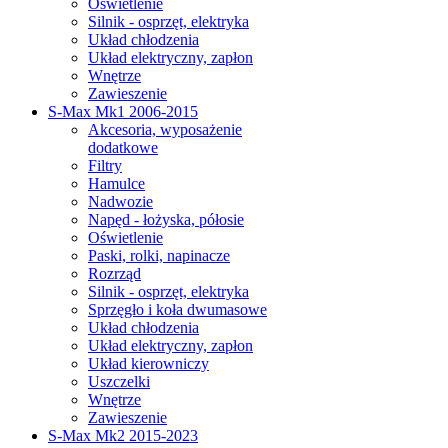
Oświetlenie
Silnik - osprzęt, elektryka
Układ chłodzenia
Układ elektryczny, zapłon
Wnętrze
Zawieszenie
S-Max Mk1 2006-2015
Akcesoria, wyposażenie
dodatkowe
Filtry
Hamulce
Nadwozie
Napęd - łożyska, półosie
Oświetlenie
Paski, rolki, napinacze
Rozrząd
Silnik - osprzęt, elektryka
Sprzęgło i koła dwumasowe
Układ chłodzenia
Układ elektryczny, zapłon
Układ kierowniczy
Uszczelki
Wnętrze
Zawieszenie
S-Max Mk2 2015-2023