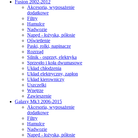
Fusion 2002-2012
Akcesoria, wyposażenie
dodatkowe
Filtry
Hamulce
Nadwozie
Napęd - łożyska, półosie
Oświetlenie
Paski, rolki, napinacze
Rozrząd
Silnik - osprzęt, elektryka
Sprzęgło i koła dwumasowe
Układ chłodzenia
Układ elektryczny, zapłon
Układ kierowniczy
Uszczelki
Wnętrze
Zawieszenie
Galaxy Mk3 2006-2015
Akcesoria, wyposażenie
dodatkowe
Filtry
Hamulce
Nadwozie
Napęd - łożyska, półosie