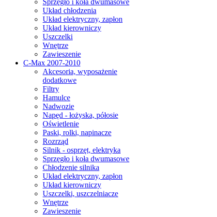
Sprzęgło i koła dwumasowe
Układ chłodzenia
Układ elektryczny, zapłon
Układ kierowniczy
Uszczelki
Wnętrze
Zawieszenie
C-Max 2007-2010
Akcesoria, wyposażenie
dodatkowe
Filtry
Hamulce
Nadwozie
Napęd - łożyska, półosie
Oświetlenie
Paski, rolki, napinacze
Rozrząd
Silnik - osprzęt, elektryka
Sprzęgło i koła dwumasowe
Chłodzenie silnika
Układ elektryczny, zapłon
Układ kierowniczy
Uszczelki, uszczelniacze
Wnętrze
Zawieszenie