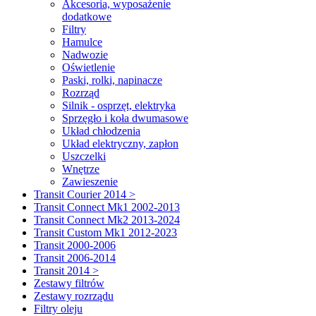
Akcesoria, wyposażenie
dodatkowe
Filtry
Hamulce
Nadwozie
Oświetlenie
Paski, rolki, napinacze
Rozrząd
Silnik - osprzęt, elektryka
Sprzęgło i koła dwumasowe
Układ chłodzenia
Układ elektryczny, zapłon
Uszczelki
Wnętrze
Zawieszenie
Transit Courier 2014 >
Transit Connect Mk1 2002-2013
Transit Connect Mk2 2013-2024
Transit Custom Mk1 2012-2023
Transit 2000-2006
Transit 2006-2014
Transit 2014 >
Zestawy filtrów
Zestawy rozrządu
Filtry oleju