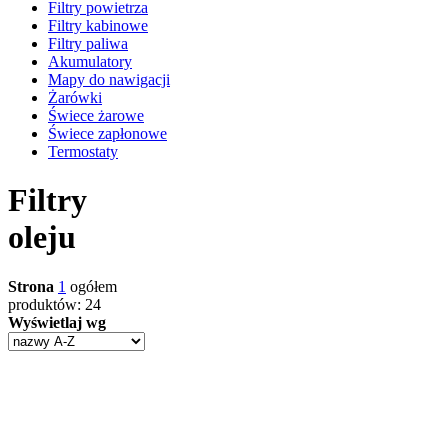
Filtry powietrza
Filtry kabinowe
Filtry paliwa
Akumulatory
Mapy do nawigacji
Żarówki
Świece żarowe
Świece zapłonowe
Termostaty
Filtry
oleju
Strona
1
ogółem
produktów: 24
Wyświetlaj wg