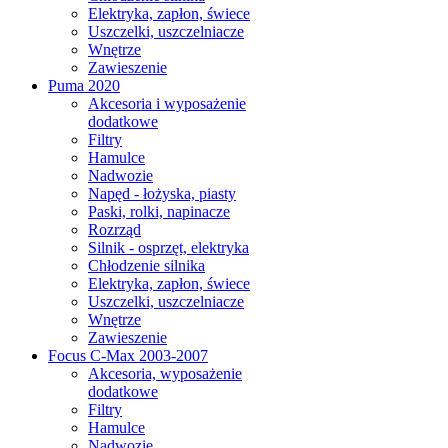
Elektryka, zapłon, świece
Uszczelki, uszczelniacze
Wnętrze
Zawieszenie
Puma 2020
Akcesoria i wyposażenie
dodatkowe
Filtry
Hamulce
Nadwozie
Napęd - łożyska, piasty
Paski, rolki, napinacze
Rozrząd
Silnik - osprzęt, elektryka
Chłodzenie silnika
Elektryka, zapłon, świece
Uszczelki, uszczelniacze
Wnętrze
Zawieszenie
Focus C-Max 2003-2007
Akcesoria, wyposażenie
dodatkowe
Filtry
Hamulce
Nadwozie