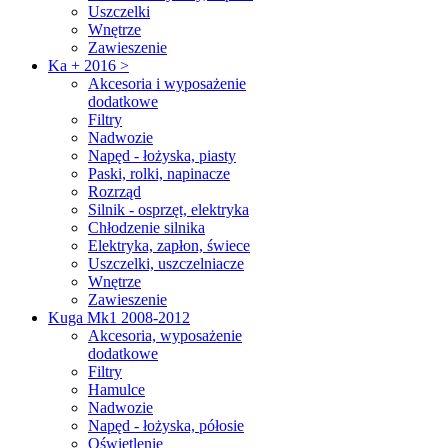
Uszczelki
Wnętrze
Zawieszenie
Ka + 2016 >
Akcesoria i wyposażenie
dodatkowe
Filtry
Nadwozie
Napęd - łożyska, piasty
Paski, rolki, napinacze
Rozrząd
Silnik - osprzęt, elektryka
Chłodzenie silnika
Elektryka, zapłon, świece
Uszczelki, uszczelniacze
Wnętrze
Zawieszenie
Kuga Mk1 2008-2012
Akcesoria, wyposażenie
dodatkowe
Filtry
Hamulce
Nadwozie
Napęd - łożyska, półosie
Oświetlenie