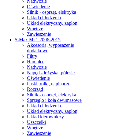
Nadwozie
Oświetlenie
Silnik - osprzęt, elektryka
Układ chłodzenia
Układ elektryczny, zapłon
Wnętrze
Zawieszenie
S-Max Mk1 2006-2015
Akcesoria, wyposażenie
dodatkowe
Filtry
Hamulce
Nadwozie
Napęd - łożyska, półosie
Oświetlenie
Paski, rolki, napinacze
Rozrząd
Silnik - osprzęt, elektryka
Sprzęgło i koła dwumasowe
Układ chłodzenia
Układ elektryczny, zapłon
Układ kierowniczy
Uszczelki
Wnętrze
Zawieszenie