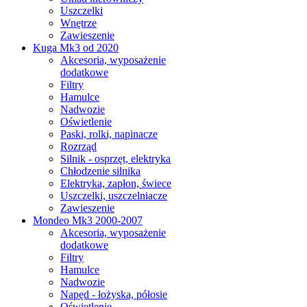
Uszczelki
Wnętrze
Zawieszenie
Kuga Mk3 od 2020
Akcesoria, wyposażenie
dodatkowe
Filtry
Hamulce
Nadwozie
Oświetlenie
Paski, rolki, napinacze
Rozrząd
Silnik - osprzęt, elektryka
Chłodzenie silnika
Elektryka, zapłon, świece
Uszczelki, uszczelniacze
Zawieszenie
Mondeo Mk3 2000-2007
Akcesoria, wyposażenie
dodatkowe
Filtry
Hamulce
Nadwozie
Napęd - łożyska, półosie
Oświetlenie