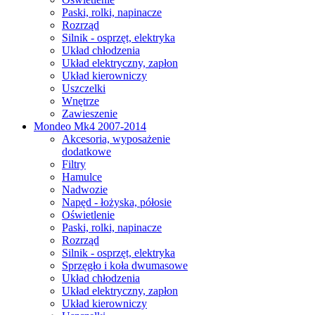
Paski, rolki, napinacze
Rozrząd
Silnik - osprzęt, elektryka
Układ chłodzenia
Układ elektryczny, zapłon
Układ kierowniczy
Uszczelki
Wnętrze
Zawieszenie
Mondeo Mk4 2007-2014
Akcesoria, wyposażenie
dodatkowe
Filtry
Hamulce
Nadwozie
Napęd - łożyska, półosie
Oświetlenie
Paski, rolki, napinacze
Rozrząd
Silnik - osprzęt, elektryka
Sprzęgło i koła dwumasowe
Układ chłodzenia
Układ elektryczny, zapłon
Układ kierowniczy