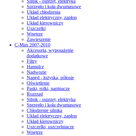
Silnik - osprzęt, elektryka
Sprzęgło i koła dwumasowe
Układ chłodzenia
Układ elektryczny, zapłon
Układ kierowniczy
Uszczelki
Wnętrze
Zawieszenie
C-Max 2007-2010
Akcesoria, wyposażenie
dodatkowe
Filtry
Hamulce
Nadwozie
Napęd - łożyska, półosie
Oświetlenie
Paski, rolki, napinacze
Rozrząd
Silnik - osprzęt, elektryka
Sprzęgło i koła dwumasowe
Chłodzenie silnika
Układ elektryczny, zapłon
Układ kierowniczy
Uszczelki, uszczelniacze
Wnętrze