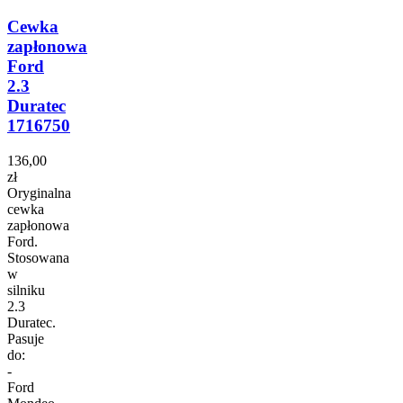
Cewka
zapłonowa
Ford
2.3
Duratec
1716750
136,00
zł
Oryginalna
cewka
zapłonowa
Ford.
Stosowana
w
silniku
2.3
Duratec.
Pasuje
do:
-
Ford