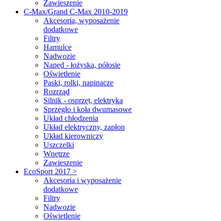
Zawieszenie
C-Max/Grand C-Max 2010-2019
Akcesoria, wyposażenie
dodatkowe
Filtry
Hamulce
Nadwozie
Napęd - łożyska, półosie
Oświetlenie
Paski, rolki, napinacze
Rozrząd
Silnik - osprzęt, elektryka
Sprzęgło i koła dwumasowe
Układ chłodzenia
Układ elektryczny, zapłon
Układ kierowniczy
Uszczelki
Wnętrze
Zawieszenie
EcoSport 2017 >
Akcesoria i wyposażenie
dodatkowe
Filtry
Nadwozie
Oświetlenie