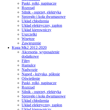
Paski, rolki, napinacze
Rozrząd
Silnik - osprzęt, elektryka
Sprzęgło i koła dwumasowe
Układ chłodzenia
Układ elektryczny, zapłon
Układ kierowniczy
Uszczelki
Wnętrze
Zawieszenie
Kuga Mk2 2012-2020
Akcesoria, wyposażenie
dodatkowe
Filtry
Hamulce
Nadwozie
Napęd - łożyska, półosie
Oświetlenie
Paski, rolki, napinacze
Rozrząd
Silnik - osprzęt, elektryka
Sprzęgło i koła dwumasowe
Układ chłodzenia
Układ elektryczny, zapłon
Układ kierowniczy