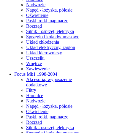
Nadwozie
Napęd - łożyska, półosie
Oświetlenie
Paski, rolki, napinacze
Rozrząd
Silnik - osprzęt, elektryka
Sprzęgło i koła dwumasowe
Układ chłodzenia
Układ elektryczny, zapłon
Układ kierowniczy
Uszczelki
Wnętrze
Zawieszenie
Focus Mk1 1998-2004
Akcesoria, wyposażenie
dodatkowe
Filtry
Hamulce
Nadwozie
Napęd - łożyska, półosie
Oświetlenie
Paski, rolki, napinacze
Rozrząd
Silnik - osprzęt, elektryka
Sprzęgło i koła dwumasowe