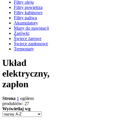
Filtry oleju
Filtry powietrza
Filtry kabinowe
Filtry paliwa
Akumulatory
Mapy do nawigacji
Żarówki
Świece żarowe
Świece zapłonowe
Termostaty
Układ
elektryczny,
zapłon
Strona
1
ogółem
produktów: 27
Wyświetlaj wg