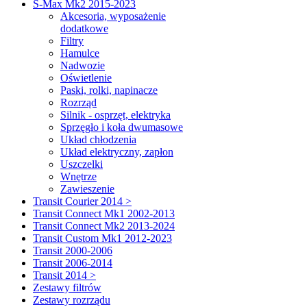
S-Max Mk2 2015-2023
Akcesoria, wyposażenie
dodatkowe
Filtry
Hamulce
Nadwozie
Oświetlenie
Paski, rolki, napinacze
Rozrząd
Silnik - osprzęt, elektryka
Sprzęgło i koła dwumasowe
Układ chłodzenia
Układ elektryczny, zapłon
Uszczelki
Wnętrze
Zawieszenie
Transit Courier 2014 >
Transit Connect Mk1 2002-2013
Transit Connect Mk2 2013-2024
Transit Custom Mk1 2012-2023
Transit 2000-2006
Transit 2006-2014
Transit 2014 >
Zestawy filtrów
Zestawy rozrządu