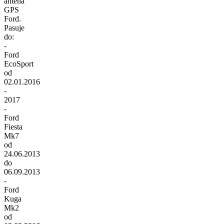
antena
GPS
Ford.
Pasuje
do:
-
Ford
EcoSport
od
02.01.2016
-
2017
-
Ford
Fiesta
Mk7
od
24.06.2013
do
06.09.2013
-
Ford
Kuga
Mk2
od