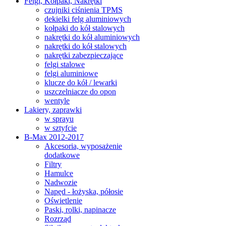
Felgi, Kołpaki, Nakrętki
czujniki ciśnienia TPMS
dekielki felg aluminiowych
kołpaki do kół stalowych
nakrętki do kół aluminiowych
nakrętki do kół stalowych
nakrętki zabezpieczające
felgi stalowe
felgi aluminiowe
klucze do kół / lewarki
uszczelniacze do opon
wentyle
Lakiery, zaprawki
w sprayu
w sztyfcie
B-Max 2012-2017
Akcesoria, wyposażenie
dodatkowe
Filtry
Hamulce
Nadwozie
Napęd - łożyska, półosie
Oświetlenie
Paski, rolki, napinacze
Rozrząd