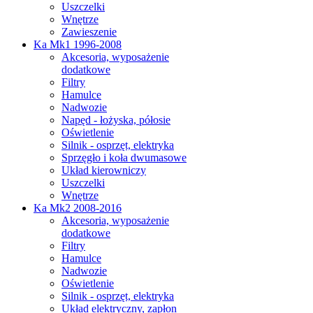
Uszczelki
Wnętrze
Zawieszenie
Ka Mk1 1996-2008
Akcesoria, wyposażenie
dodatkowe
Filtry
Hamulce
Nadwozie
Napęd - łożyska, półosie
Oświetlenie
Silnik - osprzęt, elektryka
Sprzęgło i koła dwumasowe
Układ kierowniczy
Uszczelki
Wnętrze
Ka Mk2 2008-2016
Akcesoria, wyposażenie
dodatkowe
Filtry
Hamulce
Nadwozie
Oświetlenie
Silnik - osprzęt, elektryka
Układ elektryczny, zapłon