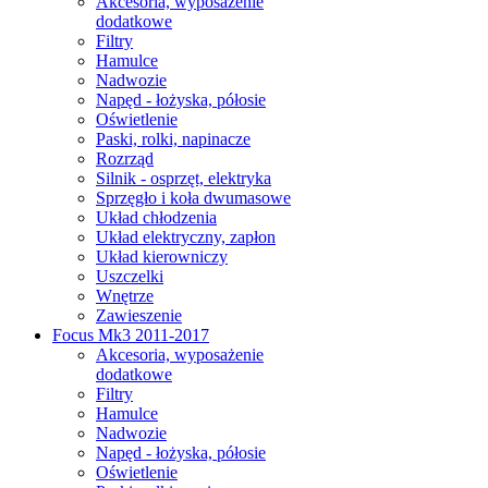
Akcesoria, wyposażenie
dodatkowe
Filtry
Hamulce
Nadwozie
Napęd - łożyska, półosie
Oświetlenie
Paski, rolki, napinacze
Rozrząd
Silnik - osprzęt, elektryka
Sprzęgło i koła dwumasowe
Układ chłodzenia
Układ elektryczny, zapłon
Układ kierowniczy
Uszczelki
Wnętrze
Zawieszenie
Focus Mk3 2011-2017
Akcesoria, wyposażenie
dodatkowe
Filtry
Hamulce
Nadwozie
Napęd - łożyska, półosie
Oświetlenie