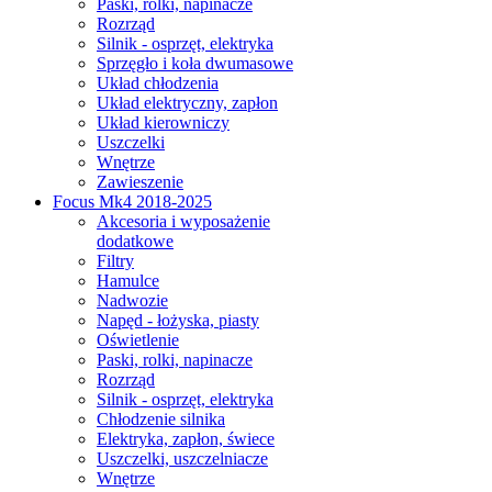
Paski, rolki, napinacze
Rozrząd
Silnik - osprzęt, elektryka
Sprzęgło i koła dwumasowe
Układ chłodzenia
Układ elektryczny, zapłon
Układ kierowniczy
Uszczelki
Wnętrze
Zawieszenie
Focus Mk4 2018-2025
Akcesoria i wyposażenie
dodatkowe
Filtry
Hamulce
Nadwozie
Napęd - łożyska, piasty
Oświetlenie
Paski, rolki, napinacze
Rozrząd
Silnik - osprzęt, elektryka
Chłodzenie silnika
Elektryka, zapłon, świece
Uszczelki, uszczelniacze
Wnętrze