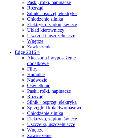
Paski, rolki, napinacze
Rozrząd
Silnik - osprzęt, elektryka
Chłodzenie silnika
Elektryka, zapłon, świece
Układ kierowniczy
Uszczelki, uszczelniacze
Wnętrze
Zawieszenie
Edge 2016 >
Akcesoria i wyposażenie
dodatkowe
Filtry
Hamulce
Nadwozie
Oświetlenie
Paski, rolki, napinacze
Rozrząd
Silnik - osprzęt, elektryka
Sprzęgło i koła dwumasowe
Chłodzenie silnika
Elektryka, zapłon, świece
Uszczelki, uszczelniacze
Wnętrze
Zawieszenie