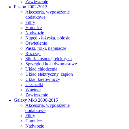
Zawieszenie
Fusion 2002-2012
Akcesoria, wyposażenie
dodatkowe
Filtry
Hamulce
Nadwozie
Napęd - łożyska, półosie
Oświetlenie
Paski, rolki, napinacze
Rozrząd
Silnik - osprzęt, elektryka
Sprzęgło i koła dwumasowe
Układ chłodzenia
Układ elektryczny, zapłon
Układ kierowniczy
Uszczelki
Wnętrze
Zawieszenie
Galaxy Mk3 2006-2015
Akcesoria, wyposażenie
dodatkowe
Filtry
Hamulce
Nadwozie