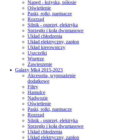
Napęd - łożyska, półosie
Oświetlenie
Paski, rolki, napinacze
Rozrząd
Silnik - osprzęt, elektryka
Sprzęgło i koła dwumasowe
Układ chłodzenia
Układ elektryczny, zapłon
Układ kierowniczy
Uszczelki
Wnętrze
Zawieszenie
Galaxy Mk4 2015-2023
Akcesoria, wyposażenie
dodatkowe
Filtry
Hamulce
Nadwozie
Oświetlenie
Paski, rolki, napinacze
Rozrząd
Silnik - osprzęt, elektryka
Sprzęgło i koła dwumasowe
Układ chłodzenia
Układ elektryczny, zapłon