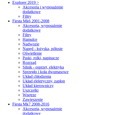
Explorer 2019 >
Akcesoria i wyposażenie
dodatkowe
Filtry
Fiesta Mk6 2001-2008
Akcesoria, wyposażenie
dodatkowe
Filtry
Hamulce
Nadwozie
Napęd - łożyska, półosie
Oświetlenie
Paski, rolki, napinacze
Rozrząd
Silnik - osprzęt, elektryka
Sprzęgło i koła dwumasowe
Układ chłodzenia
Układ elektryczny, zapłon
Układ kierowniczy
Uszczelki
Wnętrze
Zawieszenie
Fiesta Mk7 2008-2016
Akcesoria, wyposażenie
dodatkowe