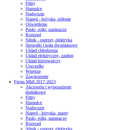
Filtry
Hamulce
Nadwozie
Napęd - łożyska, półosie
Oświetlenie
Paski, rolki, napinacze
Rozrząd
Silnik - osprzęt, elektryka
Sprzęgło i koła dwumasowe
Układ chłodzenia
Układ elektryczny, zapłon
Układ kierowniczy
Uszczelki
Wnętrze
Zawieszenie
Fiesta Mk8 2017-2023
Akcesoria i wyposażenie
dodatkowe
Filtry
Hamulce
Nadwozie
Napęd - łożyska, piasty
Paski, rolki, napinacze
Rozrząd
Silnik - osprzęt, elektryka