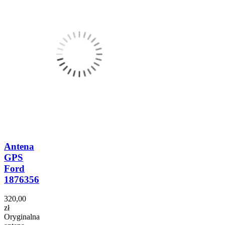
Antena
GPS
Ford
1876356
320,00
zł
Oryginalna