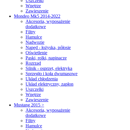
Uszczelki
Wnętrze
Zawieszenie
Mondeo Mk5 2014-2022
Akcesoria, wyposażenie
dodatkowe
Filtry
Hamulce
Nadwozie
Napęd - łożyska, półosie
Oświetlenie
Paski, rolki, napinacze
Rozrząd
Silnik - osprzęt, elektryka
Sprzęgło i koła dwumasowe
Układ chłodzenia
Układ elektryczny, zapłon
Uszczelki
Wnętrze
Zawieszenie
Mustang 2015 >
Akcesoria, wyposażenie
dodatkowe
Filtry
Hamulce