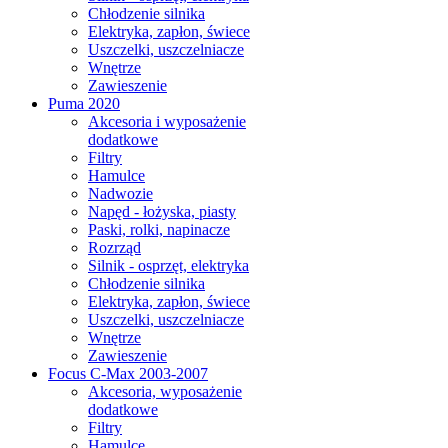
Chłodzenie silnika
Elektryka, zapłon, świece
Uszczelki, uszczelniacze
Wnętrze
Zawieszenie
Puma 2020
Akcesoria i wyposażenie
dodatkowe
Filtry
Hamulce
Nadwozie
Napęd - łożyska, piasty
Paski, rolki, napinacze
Rozrząd
Silnik - osprzęt, elektryka
Chłodzenie silnika
Elektryka, zapłon, świece
Uszczelki, uszczelniacze
Wnętrze
Zawieszenie
Focus C-Max 2003-2007
Akcesoria, wyposażenie
dodatkowe
Filtry
Hamulce