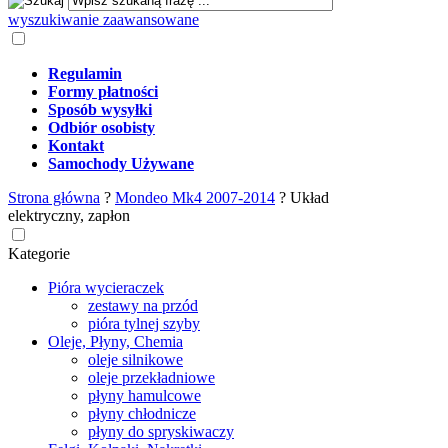
wyszukiwanie zaawansowane
Regulamin
Formy płatności
Sposób wysyłki
Odbiór osobisty
Kontakt
Samochody Używane
Strona główna
?
Mondeo Mk4 2007-2014
?
Układ
elektryczny, zapłon
Kategorie
Pióra wycieraczek
zestawy na przód
pióra tylnej szyby
Oleje, Płyny, Chemia
oleje silnikowe
oleje przekładniowe
płyny hamulcowe
płyny chłodnicze
płyny do spryskiwaczy