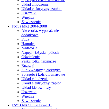
Układ chłodzenia
Układ elektryczny, zapłon
Uszczelki
Wnętrze
Zawieszenie
Focus Mk2 2004-2008
Akcesoria, wyposażenie
dodatkowe
Filtry
Hamulce
Nadwozie
Napęd - łożyska, półosie
Oświetlenie
Paski, rolki, napinacze
Rozrząd
Silnik - osprzęt, elektryka
Sprzęgło i koła dwumasowe
Układ chłodzenia
Układ elektryczny, zapłon
Układ kierowniczy
Uszczelki
Wnętrze
Zawieszenie
Focus Mk2 FL 2008-2011