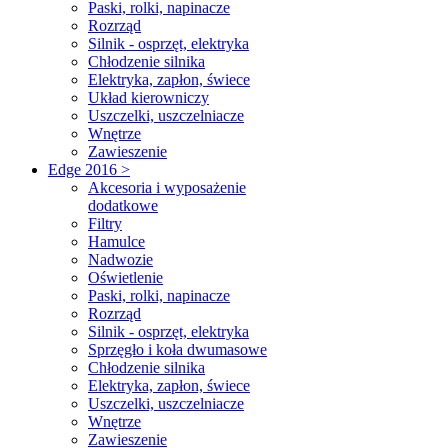
Paski, rolki, napinacze
Rozrząd
Silnik - osprzęt, elektryka
Chłodzenie silnika
Elektryka, zapłon, świece
Układ kierowniczy
Uszczelki, uszczelniacze
Wnętrze
Zawieszenie
Edge 2016 >
Akcesoria i wyposażenie
dodatkowe
Filtry
Hamulce
Nadwozie
Oświetlenie
Paski, rolki, napinacze
Rozrząd
Silnik - osprzęt, elektryka
Sprzęgło i koła dwumasowe
Chłodzenie silnika
Elektryka, zapłon, świece
Uszczelki, uszczelniacze
Wnętrze
Zawieszenie