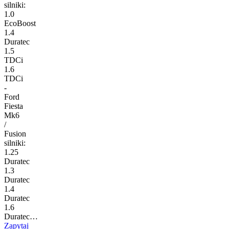
silniki:
1.0
EcoBoost
1.4
Duratec
1.5
TDCi
1.6
TDCi
-
Ford
Fiesta
Mk6
/
Fusion
silniki:
1.25
Duratec
1.3
Duratec
1.4
Duratec
1.6
Duratec…
Zapytaj