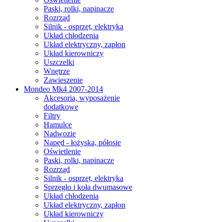
Paski, rolki, napinacze
Rozrząd
Silnik - osprzęt, elektryka
Układ chłodzenia
Układ elektryczny, zapłon
Układ kierowniczy
Uszczelki
Wnętrze
Zawieszenie
Mondeo Mk4 2007-2014
Akcesoria, wyposażenie
dodatkowe
Filtry
Hamulce
Nadwozie
Napęd - łożyska, półosie
Oświetlenie
Paski, rolki, napinacze
Rozrząd
Silnik - osprzęt, elektryka
Sprzęgło i koła dwumasowe
Układ chłodzenia
Układ elektryczny, zapłon
Układ kierowniczy