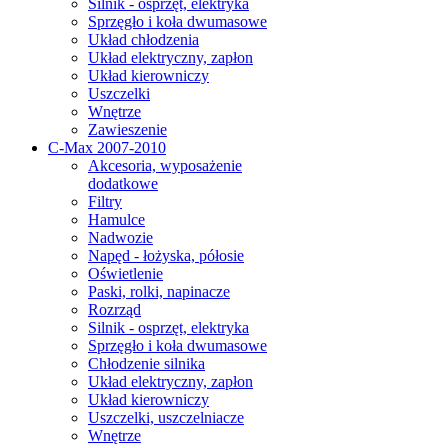
Silnik - osprzęt, elektryka
Sprzęgło i koła dwumasowe
Układ chłodzenia
Układ elektryczny, zapłon
Układ kierowniczy
Uszczelki
Wnętrze
Zawieszenie
C-Max 2007-2010
Akcesoria, wyposażenie
dodatkowe
Filtry
Hamulce
Nadwozie
Napęd - łożyska, półosie
Oświetlenie
Paski, rolki, napinacze
Rozrząd
Silnik - osprzęt, elektryka
Sprzęgło i koła dwumasowe
Chłodzenie silnika
Układ elektryczny, zapłon
Układ kierowniczy
Uszczelki, uszczelniacze
Wnętrze