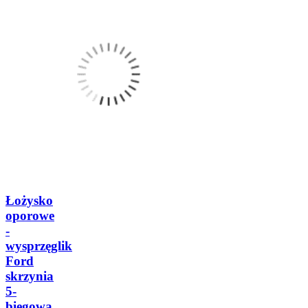
Łożysko
oporowe
-
wysprzęglik
Ford
skrzynia
5-
biegowa