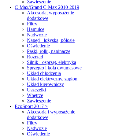
Zawieszenie
C-Max/Grand C-Max 2010-2019
Akcesoria, wyposażenie
dodatkowe
Filtry
Hamulce
Nadwozie
Napęd - łożyska, półosie
Oświetlenie
Paski, rolki, napinacze
Rozrząd
Silnik - osprzęt, elektryka
Sprzęgło i koła dwumasowe
Układ chłodzenia
Układ elektryczny, zapłon
Układ kierowniczy
Uszczelki
Wnętrze
Zawieszenie
EcoSport 2017 >
Akcesoria i wyposażenie
dodatkowe
Filtry
Nadwozie
Oświetlenie