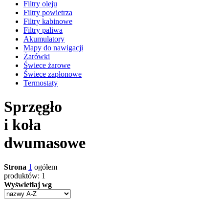
Filtry oleju
Filtry powietrza
Filtry kabinowe
Filtry paliwa
Akumulatory
Mapy do nawigacji
Żarówki
Świece żarowe
Świece zapłonowe
Termostaty
Sprzęgło
i koła
dwumasowe
Strona
1
ogółem
produktów: 1
Wyświetlaj wg