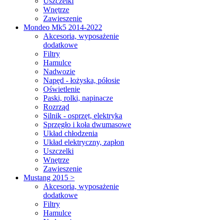
Uszczelki
Wnętrze
Zawieszenie
Mondeo Mk5 2014-2022
Akcesoria, wyposażenie
dodatkowe
Filtry
Hamulce
Nadwozie
Napęd - łożyska, półosie
Oświetlenie
Paski, rolki, napinacze
Rozrząd
Silnik - osprzęt, elektryka
Sprzęgło i koła dwumasowe
Układ chłodzenia
Układ elektryczny, zapłon
Uszczelki
Wnętrze
Zawieszenie
Mustang 2015 >
Akcesoria, wyposażenie
dodatkowe
Filtry
Hamulce