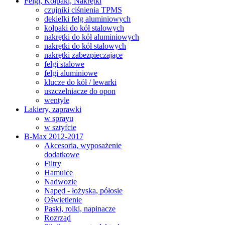
Felgi, Kołpaki, Nakrętki
czujniki ciśnienia TPMS
dekielki felg aluminiowych
kołpaki do kół stalowych
nakrętki do kół aluminiowych
nakrętki do kół stalowych
nakrętki zabezpieczające
felgi stalowe
felgi aluminiowe
klucze do kół / lewarki
uszczelniacze do opon
wentyle
Lakiery, zaprawki
w sprayu
w sztyfcie
B-Max 2012-2017
Akcesoria, wyposażenie
dodatkowe
Filtry
Hamulce
Nadwozie
Napęd - łożyska, półosie
Oświetlenie
Paski, rolki, napinacze
Rozrząd