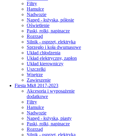
Filtry
Hamulce
Nadwozie
Napęd - łożyska, półosie
Oświetlenie
Paski, rolki, napinacze
Rozrząd
Silnik - osprzęt, elektryka
Sprzęgło i koła dwumasowe
Układ chłodzenia
Układ elektryczny, zapłon
Układ kierowniczy
Uszczelki
Wnętrze
Zawieszenie
Fiesta Mk8 2017-2023
Akcesoria i wyposażenie
dodatkowe
Filtry
Hamulce
Nadwozie
Napęd - łożyska, piasty
Paski, rolki, napinacze
Rozrząd
Silnik - osprzęt, elektryka