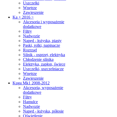
Uszczelki
Wnętrze
Zawieszenie
Ka + 2016 >
Akcesoria i wyposażenie
dodatkowe
Filtry
Nadwozie
Napęd - łożyska, piasty
Paski, rolki, napinacze
Rozrząd
Silnik - osprzęt, elektryka
Chłodzenie silnika
Elektryka, zapłon, świece
Uszczelki, uszczelniacze
Wnętrze
Zawieszenie
Kuga Mk1 2008-2012
Akcesoria, wyposażenie
dodatkowe
Filtry
Hamulce
Nadwozie
Napęd - łożyska, półosie
Oświetlenie