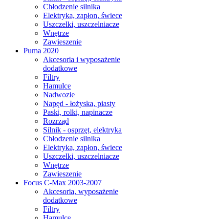
Chłodzenie silnika
Elektryka, zapłon, świece
Uszczelki, uszczelniacze
Wnętrze
Zawieszenie
Puma 2020
Akcesoria i wyposażenie
dodatkowe
Filtry
Hamulce
Nadwozie
Napęd - łożyska, piasty
Paski, rolki, napinacze
Rozrząd
Silnik - osprzęt, elektryka
Chłodzenie silnika
Elektryka, zapłon, świece
Uszczelki, uszczelniacze
Wnętrze
Zawieszenie
Focus C-Max 2003-2007
Akcesoria, wyposażenie
dodatkowe
Filtry
Hamulce