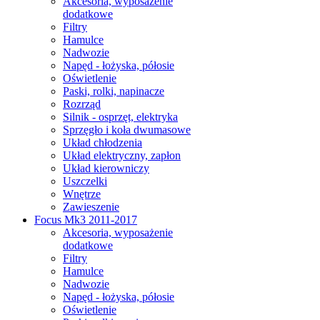
Akcesoria, wyposażenie
dodatkowe
Filtry
Hamulce
Nadwozie
Napęd - łożyska, półosie
Oświetlenie
Paski, rolki, napinacze
Rozrząd
Silnik - osprzęt, elektryka
Sprzęgło i koła dwumasowe
Układ chłodzenia
Układ elektryczny, zapłon
Układ kierowniczy
Uszczelki
Wnętrze
Zawieszenie
Focus Mk3 2011-2017
Akcesoria, wyposażenie
dodatkowe
Filtry
Hamulce
Nadwozie
Napęd - łożyska, półosie
Oświetlenie