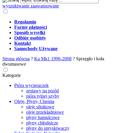
wyszukiwanie zaawansowane
Regulamin
Formy płatności
Sposób wysyłki
Odbiór osobisty
Kontakt
Samochody Używane
Strona główna
?
Ka Mk1 1996-2008
?
Sprzęgło i koła
dwumasowe
Kategorie
Pióra wycieraczek
zestawy na przód
pióra tylnej szyby
Oleje, Płyny, Chemia
oleje silnikowe
oleje przekładniowe
płyny hamulcowe
płyny chłodnicze
płyny do spryskiwaczy