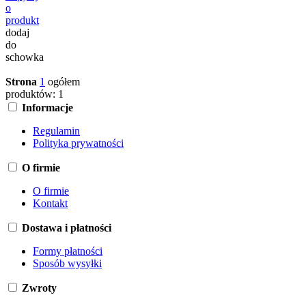
o
produkt
dodaj
do
schowka
Strona
1
ogółem
produktów: 1
Informacje
Regulamin
Polityka prywatności
O firmie
O firmie
Kontakt
Dostawa i płatności
Formy płatności
Sposób wysyłki
Zwroty