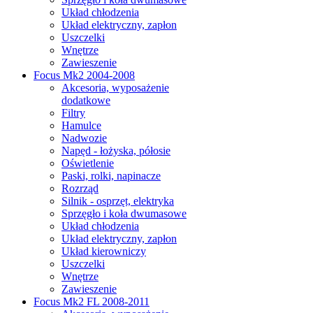
Układ chłodzenia
Układ elektryczny, zapłon
Uszczelki
Wnętrze
Zawieszenie
Focus Mk2 2004-2008
Akcesoria, wyposażenie
dodatkowe
Filtry
Hamulce
Nadwozie
Napęd - łożyska, półosie
Oświetlenie
Paski, rolki, napinacze
Rozrząd
Silnik - osprzęt, elektryka
Sprzęgło i koła dwumasowe
Układ chłodzenia
Układ elektryczny, zapłon
Układ kierowniczy
Uszczelki
Wnętrze
Zawieszenie
Focus Mk2 FL 2008-2011