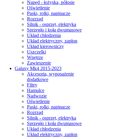
Napęd - łożyska, półosie
Oświetlenie
Paski, rolki, napinacze
Rozrząd
Silnik - osprzęt, elektryka
Sprzęgło i koła dwumasowe
Układ chłodzenia
Układ elektryczny, zapłon
Układ kierowniczy
Uszczelki
Wnętrze
Zawieszenie
Galaxy Mk4 2015-2023
Akcesoria, wyposażenie
dodatkowe
Filtry
Hamulce
Nadwozie
Oświetlenie
Paski, rolki, napinacze
Rozrząd
Silnik - osprzęt, elektryka
Sprzęgło i koła dwumasowe
Układ chłodzenia
Układ elektryczny, zapłon