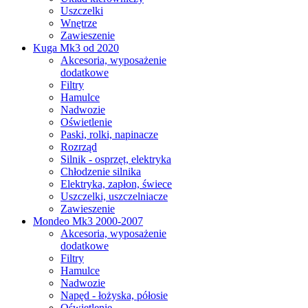
Uszczelki
Wnętrze
Zawieszenie
Kuga Mk3 od 2020
Akcesoria, wyposażenie
dodatkowe
Filtry
Hamulce
Nadwozie
Oświetlenie
Paski, rolki, napinacze
Rozrząd
Silnik - osprzęt, elektryka
Chłodzenie silnika
Elektryka, zapłon, świece
Uszczelki, uszczelniacze
Zawieszenie
Mondeo Mk3 2000-2007
Akcesoria, wyposażenie
dodatkowe
Filtry
Hamulce
Nadwozie
Napęd - łożyska, półosie
Oświetlenie