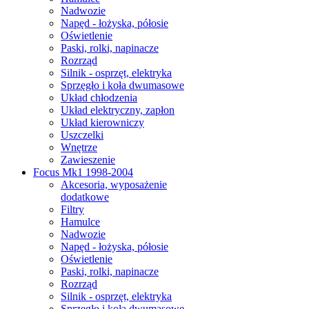
Nadwozie
Napęd - łożyska, półosie
Oświetlenie
Paski, rolki, napinacze
Rozrząd
Silnik - osprzęt, elektryka
Sprzęgło i koła dwumasowe
Układ chłodzenia
Układ elektryczny, zapłon
Układ kierowniczy
Uszczelki
Wnętrze
Zawieszenie
Focus Mk1 1998-2004
Akcesoria, wyposażenie
dodatkowe
Filtry
Hamulce
Nadwozie
Napęd - łożyska, półosie
Oświetlenie
Paski, rolki, napinacze
Rozrząd
Silnik - osprzęt, elektryka
Sprzęgło i koła dwumasowe