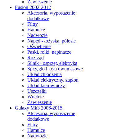
Zawieszenie
Fusion 2002-2012
Akcesoria, wyposażenie
dodatkowe
Filtry
Hamulce
Nadwozie
Napęd - łożyska, półosie
Oświetlenie
Paski, rolki, napinacze
Rozrząd
Silnik - osprzęt, elektryka
Sprzęgło i koła dwumasowe
Układ chłodzenia
Układ elektryczny, zapłon
Układ kierowniczy
Uszczelki
Wnętrze
Zawieszenie
Galaxy Mk3 2006-2015
Akcesoria, wyposażenie
dodatkowe
Filtry
Hamulce
Nadwozie