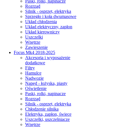
Paski, rolki, napinacze
Rozrząd
Silnik - osprzęt, elektryka
Sprzęgło i koła dwumasowe
Układ chłodzenia
Układ elektryczny, zapłon
Układ kierowniczy
Uszczelki
Wnętrze
Zawieszenie
Focus Mk4 2018-2025
Akcesoria i wyposażenie
dodatkowe
Filtry
Hamulce
Nadwozie
Napęd - łożyska, piasty
Oświetlenie
Paski, rolki, napinacze
Rozrząd
Silnik - osprzęt, elektryka
Chłodzenie silnika
Elektryka, zapłon, świece
Uszczelki, uszczelniacze
Wnętrze