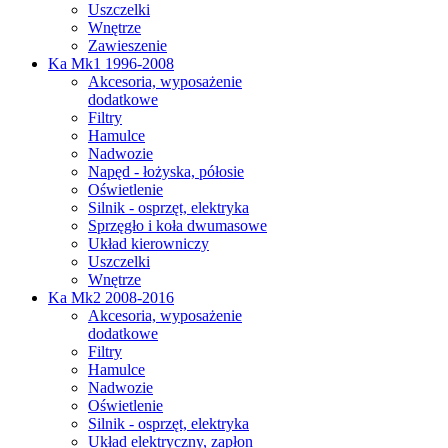
Uszczelki
Wnętrze
Zawieszenie
Ka Mk1 1996-2008
Akcesoria, wyposażenie
dodatkowe
Filtry
Hamulce
Nadwozie
Napęd - łożyska, półosie
Oświetlenie
Silnik - osprzęt, elektryka
Sprzęgło i koła dwumasowe
Układ kierowniczy
Uszczelki
Wnętrze
Ka Mk2 2008-2016
Akcesoria, wyposażenie
dodatkowe
Filtry
Hamulce
Nadwozie
Oświetlenie
Silnik - osprzęt, elektryka
Układ elektryczny, zapłon