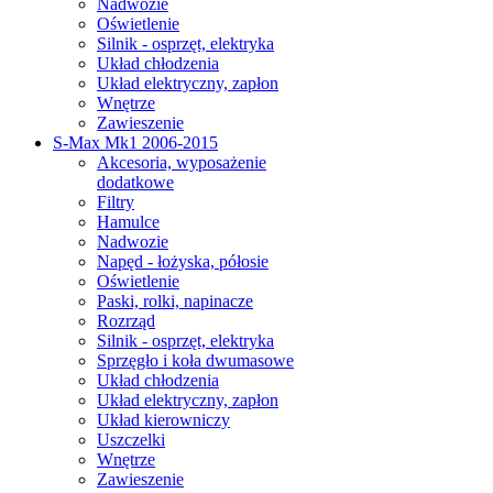
Nadwozie
Oświetlenie
Silnik - osprzęt, elektryka
Układ chłodzenia
Układ elektryczny, zapłon
Wnętrze
Zawieszenie
S-Max Mk1 2006-2015
Akcesoria, wyposażenie
dodatkowe
Filtry
Hamulce
Nadwozie
Napęd - łożyska, półosie
Oświetlenie
Paski, rolki, napinacze
Rozrząd
Silnik - osprzęt, elektryka
Sprzęgło i koła dwumasowe
Układ chłodzenia
Układ elektryczny, zapłon
Układ kierowniczy
Uszczelki
Wnętrze
Zawieszenie