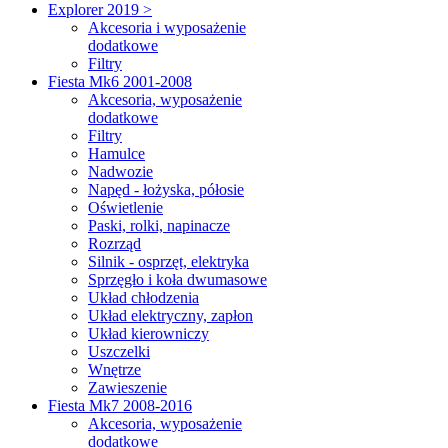
Explorer 2019 >
Akcesoria i wyposażenie
dodatkowe
Filtry
Fiesta Mk6 2001-2008
Akcesoria, wyposażenie
dodatkowe
Filtry
Hamulce
Nadwozie
Napęd - łożyska, półosie
Oświetlenie
Paski, rolki, napinacze
Rozrząd
Silnik - osprzęt, elektryka
Sprzęgło i koła dwumasowe
Układ chłodzenia
Układ elektryczny, zapłon
Układ kierowniczy
Uszczelki
Wnętrze
Zawieszenie
Fiesta Mk7 2008-2016
Akcesoria, wyposażenie
dodatkowe