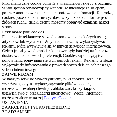
Pliki analityczne cookie pomagają właścicielowi sklepu zrozumieć,
w jaki sposób odwiedzający wchodzi w interakcję ze sklepem,
poprzez anonimowe zbieranie i raportowanie informacji. Ten rodzaj
cookies pozwala nam mierzyć ilość wizyt i zbierać informacje o
źródłach ruchu, dzięki czemu możemy poprawić działanie naszej
strony.
Reklamowe pliki cookies
Pliki cookie reklamowe służą do promowania niektórych usług,
artykułów lub wydarzeń. W tym celu możemy wykorzystywać
reklamy, które wyświetlają się w innych serwisach internetowych.
Celem jest aby wiadomości reklamowe były bardziej trafne oraz
dostosowane do Twoich preferencji. Cookies zapobiegają też
ponownemu pojawianiu się tych samych reklam. Reklamy te służą
wyłącznie do informowania o prowadzonych działaniach naszego
sklepu internetowego.
ZATWIERDZAM
W naszym serwisie wykorzystujemy pliki cookies. Jeżeli nie
wyrażasz zgody na wykorzystywanie plików cookies,
możesz w dowolnej chwili je zablokować, korzystając z
ustawień swojej przeglądarki internetowej. Więcej informacji
możesz znaleźć w naszej
Polityce Cookies.
USTAWIENIA
ZAAKCEPTUJ TYLKO NIEZBĘDNE
ZGADZAM SIĘ