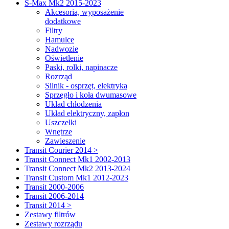
S-Max Mk2 2015-2023
Akcesoria, wyposażenie
dodatkowe
Filtry
Hamulce
Nadwozie
Oświetlenie
Paski, rolki, napinacze
Rozrząd
Silnik - osprzęt, elektryka
Sprzęgło i koła dwumasowe
Układ chłodzenia
Układ elektryczny, zapłon
Uszczelki
Wnętrze
Zawieszenie
Transit Courier 2014 >
Transit Connect Mk1 2002-2013
Transit Connect Mk2 2013-2024
Transit Custom Mk1 2012-2023
Transit 2000-2006
Transit 2006-2014
Transit 2014 >
Zestawy filtrów
Zestawy rozrządu