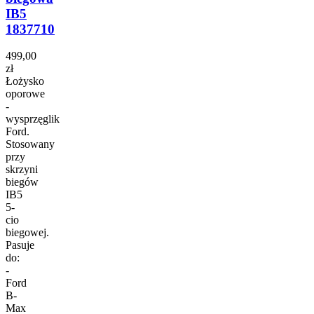
IB5
1837710
499,00
zł
Łożysko
oporowe
-
wysprzęglik
Ford.
Stosowany
przy
skrzyni
biegów
IB5
5-
cio
biegowej.
Pasuje
do:
-
Ford
B-
Max