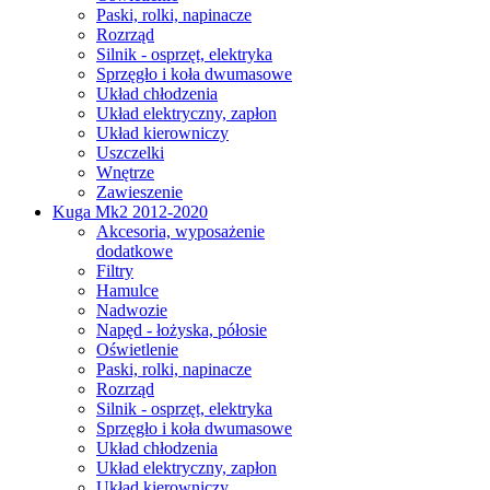
Paski, rolki, napinacze
Rozrząd
Silnik - osprzęt, elektryka
Sprzęgło i koła dwumasowe
Układ chłodzenia
Układ elektryczny, zapłon
Układ kierowniczy
Uszczelki
Wnętrze
Zawieszenie
Kuga Mk2 2012-2020
Akcesoria, wyposażenie
dodatkowe
Filtry
Hamulce
Nadwozie
Napęd - łożyska, półosie
Oświetlenie
Paski, rolki, napinacze
Rozrząd
Silnik - osprzęt, elektryka
Sprzęgło i koła dwumasowe
Układ chłodzenia
Układ elektryczny, zapłon
Układ kierowniczy