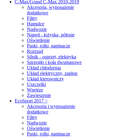
C-Max/Grand C-Max 2010-2019
Akcesoria, wyposażenie
dodatkowe
Filtry
Hamulce
Nadwozie
Napęd - łożyska, półosie
Oświetlenie
Paski, rolki, napinacze
Rozrząd
Silnik - osprzęt, elektryka
Sprzęgło i koła dwumasowe
Układ chłodzenia
Układ elektryczny, zapłon
Układ kierowniczy
Uszczelki
Wnętrze
Zawieszenie
EcoSport 2017 >
Akcesoria i wyposażenie
dodatkowe
Filtry
Nadwozie
Oświetlenie
Paski, rolki, napinacze