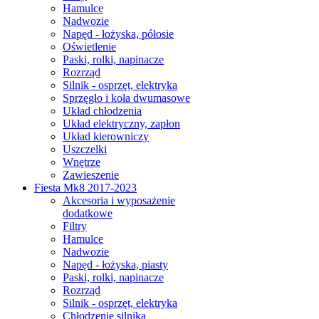
Hamulce
Nadwozie
Napęd - łożyska, półosie
Oświetlenie
Paski, rolki, napinacze
Rozrząd
Silnik - osprzęt, elektryka
Sprzęgło i koła dwumasowe
Układ chłodzenia
Układ elektryczny, zapłon
Układ kierowniczy
Uszczelki
Wnętrze
Zawieszenie
Fiesta Mk8 2017-2023
Akcesoria i wyposażenie
dodatkowe
Filtry
Hamulce
Nadwozie
Napęd - łożyska, piasty
Paski, rolki, napinacze
Rozrząd
Silnik - osprzęt, elektryka
Chłodzenie silnika