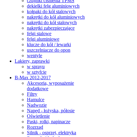
czujniki ciśnienia TPMS
dekielki felg aluminiowych
kołpaki do kół stalowych
nakrętki do kół aluminiowych
nakrętki do kół stalowych
nakrętki zabezpieczające
felgi stalowe
felgi aluminiowe
klucze do kół / lewarki
uszczelniacze do opon
wentyle
Lakiery, zaprawki
w sprayu
w sztyfcie
B-Max 2012-2017
Akcesoria, wyposażenie
dodatkowe
Filtry
Hamulce
Nadwozie
Napęd - łożyska, półosie
Oświetlenie
Paski, rolki, napinacze
Rozrząd
Silnik - osprzęt, elektryka