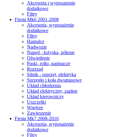
Akcesoria i wyposażenie
dodatkowe
Filtry
Fiesta Mk6 2001-2008
Akcesoria, wyposażenie
dodatkowe
Filtry
Hamulce
Nadwozie
Napęd - łożyska, półosie
Oświetlenie
Paski, rolki, napinacze
Rozrząd
Silnik - osprzęt, elektryka
Sprzęgło i koła dwumasowe
Układ chłodzenia
Układ elektryczny, zapłon
Układ kierowniczy
Uszczelki
Wnętrze
Zawieszenie
Fiesta Mk7 2008-2016
Akcesoria, wyposażenie
dodatkowe
Filtry