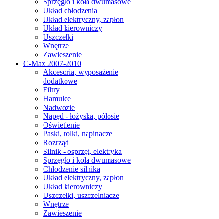
Sprzęgło i koła dwumasowe
Układ chłodzenia
Układ elektryczny, zapłon
Układ kierowniczy
Uszczelki
Wnętrze
Zawieszenie
C-Max 2007-2010
Akcesoria, wyposażenie
dodatkowe
Filtry
Hamulce
Nadwozie
Napęd - łożyska, półosie
Oświetlenie
Paski, rolki, napinacze
Rozrząd
Silnik - osprzęt, elektryka
Sprzęgło i koła dwumasowe
Chłodzenie silnika
Układ elektryczny, zapłon
Układ kierowniczy
Uszczelki, uszczelniacze
Wnętrze
Zawieszenie