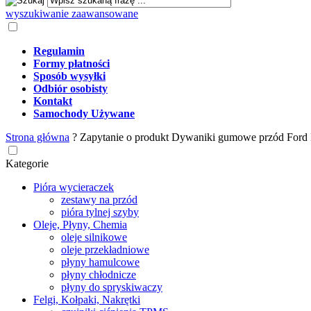
wyszukiwanie zaawansowane
Regulamin
Formy płatności
Sposób wysyłki
Odbiór osobisty
Kontakt
Samochody Używane
Strona główna
?
Zapytanie o produkt Dywaniki gumowe przód Ford
Kategorie
Pióra wycieraczek
zestawy na przód
pióra tylnej szyby
Oleje, Płyny, Chemia
oleje silnikowe
oleje przekładniowe
płyny hamulcowe
płyny chłodnicze
płyny do spryskiwaczy
Felgi, Kołpaki, Nakrętki