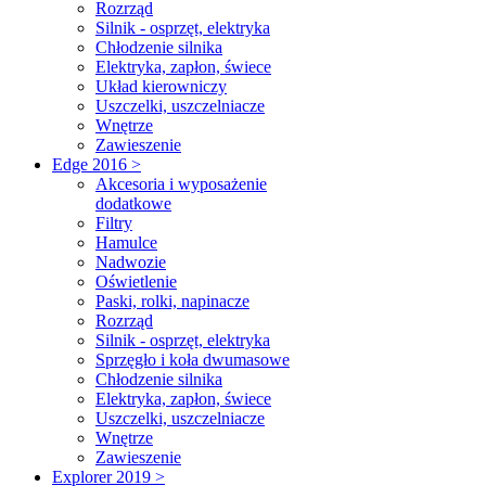
Rozrząd
Silnik - osprzęt, elektryka
Chłodzenie silnika
Elektryka, zapłon, świece
Układ kierowniczy
Uszczelki, uszczelniacze
Wnętrze
Zawieszenie
Edge 2016 >
Akcesoria i wyposażenie
dodatkowe
Filtry
Hamulce
Nadwozie
Oświetlenie
Paski, rolki, napinacze
Rozrząd
Silnik - osprzęt, elektryka
Sprzęgło i koła dwumasowe
Chłodzenie silnika
Elektryka, zapłon, świece
Uszczelki, uszczelniacze
Wnętrze
Zawieszenie
Explorer 2019 >