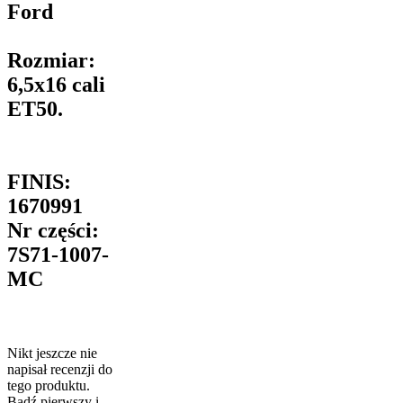
Ford
Rozmiar:
6,5x16 cali
ET50.
FINIS:
1670991
Nr części:
7S71-1007-
MC
Nikt jeszcze nie
napisał recenzji do
tego produktu.
Bądź pierwszy i