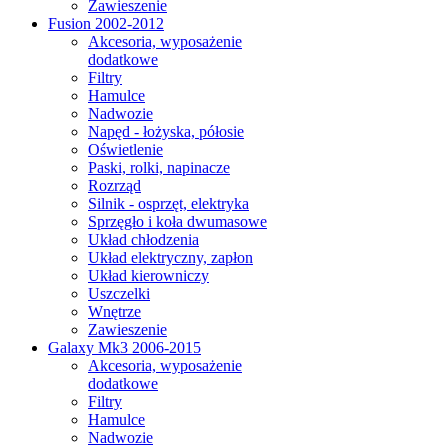
Zawieszenie
Fusion 2002-2012
Akcesoria, wyposażenie
dodatkowe
Filtry
Hamulce
Nadwozie
Napęd - łożyska, półosie
Oświetlenie
Paski, rolki, napinacze
Rozrząd
Silnik - osprzęt, elektryka
Sprzęgło i koła dwumasowe
Układ chłodzenia
Układ elektryczny, zapłon
Układ kierowniczy
Uszczelki
Wnętrze
Zawieszenie
Galaxy Mk3 2006-2015
Akcesoria, wyposażenie
dodatkowe
Filtry
Hamulce
Nadwozie