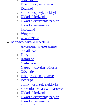
Paski, rolki, napinacze
Rozrząd
Silnik - osprzęt, elektryka
Układ chłodzenia
Układ elektryczny, zapłon
Układ kierowniczy
Uszczelki
Wnętrze
Zawieszenie
Mondeo Mk4 2007-2014
Akcesoria, wyposażenie
dodatkowe
Filtry
Hamulce
Nadwozie
Napęd - łożyska, półosie
Oświetlenie
Paski, rolki, napinacze
Rozrząd
Silnik - osprzęt, elektryka
Sprzęgło i koła dwumasowe
Układ chłodzenia
Układ elektryczny, zapłon
Układ kierowniczy