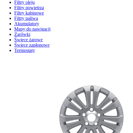
Filtry oleju
Filtry powietrza
Filtry kabinowe
Filtry paliwa
Akumulatory
Mapy do nawigacji
Żarówki
Świece żarowe
Świece zapłonowe
Termostaty