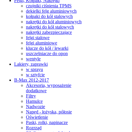
Felgi, Kołpaki, Nakrętki
czujniki ciśnienia TPMS
dekielki felg aluminiowych
kołpaki do kół stalowych
nakrętki do kół aluminiowych
nakrętki do kół stalowych
nakrętki zabezpieczające
felgi stalowe
felgi aluminiowe
klucze do kół / lewarki
uszczelniacze do opon
wentyle
Lakiery, zaprawki
w sprayu
w sztyfcie
B-Max 2012-2017
Akcesoria, wyposażenie
dodatkowe
Filtry
Hamulce
Nadwozie
Napęd - łożyska, półosie
Oświetlenie
Paski, rolki, napinacze
Rozrząd