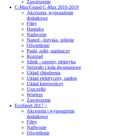
Zawieszenie
C-Max/Grand C-Max 2010-2019
Akcesoria, wyposażenie
dodatkowe
Filtry
Hamulce
Nadwozie
Napęd - łożyska, półosie
Oświetlenie
Paski, rolki, napinacze
Rozrząd
Silnik - osprzęt, elektryka
Sprzęgło i koła dwumasowe
Układ chłodzenia
Układ elektryczny, zapłon
Układ kierowniczy
Uszczelki
Wnętrze
Zawieszenie
EcoSport 2017 >
Akcesoria i wyposażenie
dodatkowe
Filtry
Nadwozie
Oświetlenie