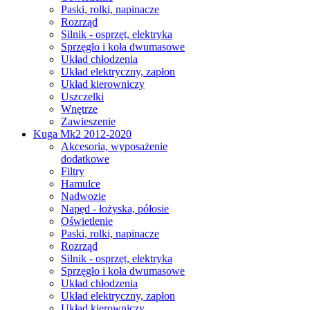
Paski, rolki, napinacze
Rozrząd
Silnik - osprzęt, elektryka
Sprzęgło i koła dwumasowe
Układ chłodzenia
Układ elektryczny, zapłon
Układ kierowniczy
Uszczelki
Wnętrze
Zawieszenie
Kuga Mk2 2012-2020
Akcesoria, wyposażenie
dodatkowe
Filtry
Hamulce
Nadwozie
Napęd - łożyska, półosie
Oświetlenie
Paski, rolki, napinacze
Rozrząd
Silnik - osprzęt, elektryka
Sprzęgło i koła dwumasowe
Układ chłodzenia
Układ elektryczny, zapłon
Układ kierowniczy