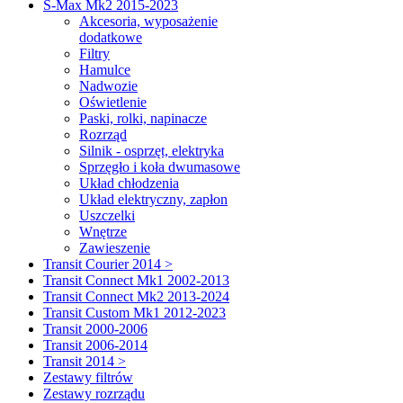
S-Max Mk2 2015-2023
Akcesoria, wyposażenie
dodatkowe
Filtry
Hamulce
Nadwozie
Oświetlenie
Paski, rolki, napinacze
Rozrząd
Silnik - osprzęt, elektryka
Sprzęgło i koła dwumasowe
Układ chłodzenia
Układ elektryczny, zapłon
Uszczelki
Wnętrze
Zawieszenie
Transit Courier 2014 >
Transit Connect Mk1 2002-2013
Transit Connect Mk2 2013-2024
Transit Custom Mk1 2012-2023
Transit 2000-2006
Transit 2006-2014
Transit 2014 >
Zestawy filtrów
Zestawy rozrządu