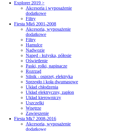
Explorer 2019 >
Akcesoria i wyposażenie
dodatkowe
Filtry
Fiesta Mk6 2001-2008
Akcesoria, wyposażenie
dodatkowe
Filtry
Hamulce
Nadwozie
Napęd - łożyska, półosie
Oświetlenie
Paski, rolki, napinacze
Rozrząd
Silnik - osprzęt, elektryka
Sprzęgło i koła dwumasowe
Układ chłodzenia
Układ elektryczny, zapłon
Układ kierowniczy
Uszczelki
Wnętrze
Zawieszenie
Fiesta Mk7 2008-2016
Akcesoria, wyposażenie
dodatkowe