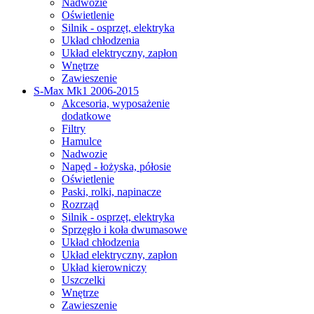
Nadwozie
Oświetlenie
Silnik - osprzęt, elektryka
Układ chłodzenia
Układ elektryczny, zapłon
Wnętrze
Zawieszenie
S-Max Mk1 2006-2015
Akcesoria, wyposażenie
dodatkowe
Filtry
Hamulce
Nadwozie
Napęd - łożyska, półosie
Oświetlenie
Paski, rolki, napinacze
Rozrząd
Silnik - osprzęt, elektryka
Sprzęgło i koła dwumasowe
Układ chłodzenia
Układ elektryczny, zapłon
Układ kierowniczy
Uszczelki
Wnętrze
Zawieszenie