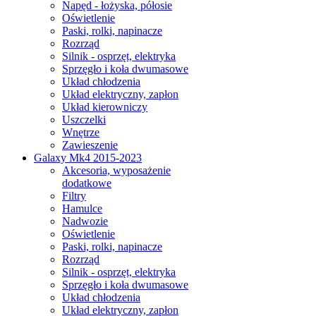
Napęd - łożyska, półosie
Oświetlenie
Paski, rolki, napinacze
Rozrząd
Silnik - osprzęt, elektryka
Sprzęgło i koła dwumasowe
Układ chłodzenia
Układ elektryczny, zapłon
Układ kierowniczy
Uszczelki
Wnętrze
Zawieszenie
Galaxy Mk4 2015-2023
Akcesoria, wyposażenie
dodatkowe
Filtry
Hamulce
Nadwozie
Oświetlenie
Paski, rolki, napinacze
Rozrząd
Silnik - osprzęt, elektryka
Sprzęgło i koła dwumasowe
Układ chłodzenia
Układ elektryczny, zapłon