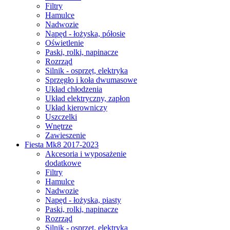
Filtry
Hamulce
Nadwozie
Napęd - łożyska, półosie
Oświetlenie
Paski, rolki, napinacze
Rozrząd
Silnik - osprzęt, elektryka
Sprzęgło i koła dwumasowe
Układ chłodzenia
Układ elektryczny, zapłon
Układ kierowniczy
Uszczelki
Wnętrze
Zawieszenie
Fiesta Mk8 2017-2023
Akcesoria i wyposażenie
dodatkowe
Filtry
Hamulce
Nadwozie
Napęd - łożyska, piasty
Paski, rolki, napinacze
Rozrząd
Silnik - osprzęt, elektryka