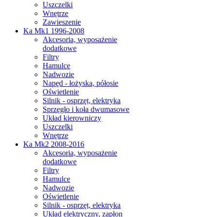
Uszczelki
Wnętrze
Zawieszenie
Ka Mk1 1996-2008
Akcesoria, wyposażenie
dodatkowe
Filtry
Hamulce
Nadwozie
Napęd - łożyska, półosie
Oświetlenie
Silnik - osprzęt, elektryka
Sprzęgło i koła dwumasowe
Układ kierowniczy
Uszczelki
Wnętrze
Ka Mk2 2008-2016
Akcesoria, wyposażenie
dodatkowe
Filtry
Hamulce
Nadwozie
Oświetlenie
Silnik - osprzęt, elektryka
Układ elektryczny, zapłon