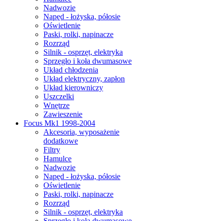
Nadwozie
Napęd - łożyska, półosie
Oświetlenie
Paski, rolki, napinacze
Rozrząd
Silnik - osprzęt, elektryka
Sprzęgło i koła dwumasowe
Układ chłodzenia
Układ elektryczny, zapłon
Układ kierowniczy
Uszczelki
Wnętrze
Zawieszenie
Focus Mk1 1998-2004
Akcesoria, wyposażenie
dodatkowe
Filtry
Hamulce
Nadwozie
Napęd - łożyska, półosie
Oświetlenie
Paski, rolki, napinacze
Rozrząd
Silnik - osprzęt, elektryka
Sprzęgło i koła dwumasowe