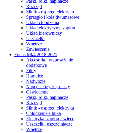
Paski, rolki, napinacze
Rozrząd
Silnik - osprzęt, elektryka
Sprzęgło i koła dwumasowe
Układ chłodzenia
Układ elektryczny, zapłon
Układ kierowniczy
Uszczelki
Wnętrze
Zawieszenie
Focus Mk4 2018-2025
Akcesoria i wyposażenie
dodatkowe
Filtry
Hamulce
Nadwozie
Napęd - łożyska, piasty
Oświetlenie
Paski, rolki, napinacze
Rozrząd
Silnik - osprzęt, elektryka
Chłodzenie silnika
Elektryka, zapłon, świece
Uszczelki, uszczelniacze
Wnętrze