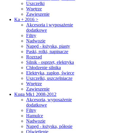
Uszczelki
Wnętrze
Zawieszenie
Ka + 2016 >
Akcesoria i wyposażenie
dodatkowe
Filtry
Nadwozie
Napęd - łożyska, piasty
Paski, rolki, napinacze
Rozrząd
Silnik - osprzęt, elektryka
Chłodzenie silnika
Elektryka, zapłon, świece
Uszczelki, uszczelniacze
Wnętrze
Zawieszenie
Kuga Mk1 2008-2012
Akcesoria, wyposażenie
dodatkowe
Filtry
Hamulce
Nadwozie
Napęd - łożyska, półosie
Oświetlenie