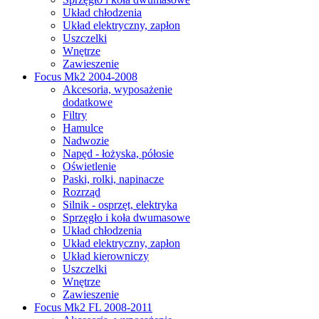
Układ chłodzenia
Układ elektryczny, zapłon
Uszczelki
Wnętrze
Zawieszenie
Focus Mk2 2004-2008
Akcesoria, wyposażenie
dodatkowe
Filtry
Hamulce
Nadwozie
Napęd - łożyska, półosie
Oświetlenie
Paski, rolki, napinacze
Rozrząd
Silnik - osprzęt, elektryka
Sprzęgło i koła dwumasowe
Układ chłodzenia
Układ elektryczny, zapłon
Układ kierowniczy
Uszczelki
Wnętrze
Zawieszenie
Focus Mk2 FL 2008-2011