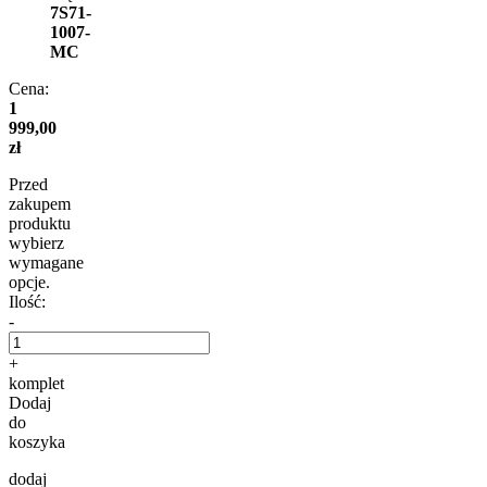
7S71-
1007-
MC
Cena:
1
999,00
zł
Przed
zakupem
produktu
wybierz
wymagane
opcje.
Ilość:
-
+
komplet
Dodaj
do
koszyka
dodaj