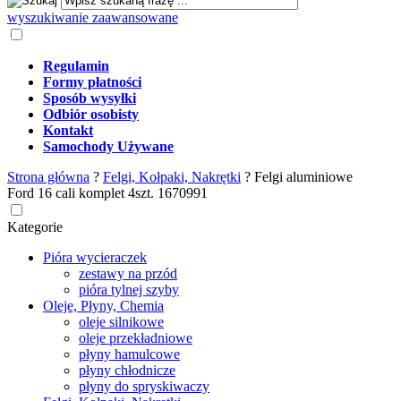
wyszukiwanie zaawansowane
Regulamin
Formy płatności
Sposób wysyłki
Odbiór osobisty
Kontakt
Samochody Używane
Strona główna
?
Felgi, Kołpaki, Nakrętki
?
Felgi aluminiowe
Ford 16 cali komplet 4szt. 1670991
Kategorie
Pióra wycieraczek
zestawy na przód
pióra tylnej szyby
Oleje, Płyny, Chemia
oleje silnikowe
oleje przekładniowe
płyny hamulcowe
płyny chłodnicze
płyny do spryskiwaczy