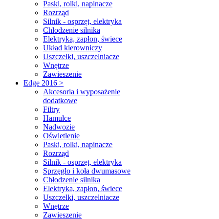
Paski, rolki, napinacze
Rozrząd
Silnik - osprzęt, elektryka
Chłodzenie silnika
Elektryka, zapłon, świece
Układ kierowniczy
Uszczelki, uszczelniacze
Wnętrze
Zawieszenie
Edge 2016 >
Akcesoria i wyposażenie
dodatkowe
Filtry
Hamulce
Nadwozie
Oświetlenie
Paski, rolki, napinacze
Rozrząd
Silnik - osprzęt, elektryka
Sprzęgło i koła dwumasowe
Chłodzenie silnika
Elektryka, zapłon, świece
Uszczelki, uszczelniacze
Wnętrze
Zawieszenie