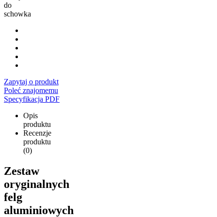
do
schowka
Zapytaj o produkt
Poleć znajomemu
Specyfikacja PDF
Opis
produktu
Recenzje
produktu
(0)
Zestaw
oryginalnych
felg
aluminiowych