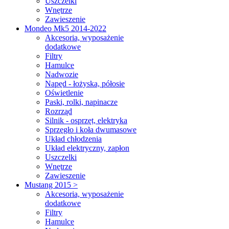
Uszczelki
Wnętrze
Zawieszenie
Mondeo Mk5 2014-2022
Akcesoria, wyposażenie
dodatkowe
Filtry
Hamulce
Nadwozie
Napęd - łożyska, półosie
Oświetlenie
Paski, rolki, napinacze
Rozrząd
Silnik - osprzęt, elektryka
Sprzęgło i koła dwumasowe
Układ chłodzenia
Układ elektryczny, zapłon
Uszczelki
Wnętrze
Zawieszenie
Mustang 2015 >
Akcesoria, wyposażenie
dodatkowe
Filtry
Hamulce