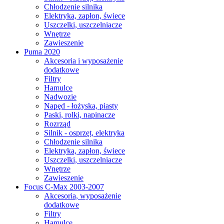
Chłodzenie silnika
Elektryka, zapłon, świece
Uszczelki, uszczelniacze
Wnętrze
Zawieszenie
Puma 2020
Akcesoria i wyposażenie
dodatkowe
Filtry
Hamulce
Nadwozie
Napęd - łożyska, piasty
Paski, rolki, napinacze
Rozrząd
Silnik - osprzęt, elektryka
Chłodzenie silnika
Elektryka, zapłon, świece
Uszczelki, uszczelniacze
Wnętrze
Zawieszenie
Focus C-Max 2003-2007
Akcesoria, wyposażenie
dodatkowe
Filtry
Hamulce