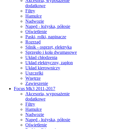
Akcesoria, wyposażenie
dodatkowe
Filtry
Hamulce
Nadwozie
Napęd - łożyska, półosie
Oświetlenie
Paski, rolki, napinacze
Rozrząd
Silnik - osprzęt, elektryka
Sprzęgło i koła dwumasowe
Układ chłodzenia
Układ elektryczny, zapłon
Układ kierowniczy
Uszczelki
Wnętrze
Zawieszenie
Focus Mk3 2011-2017
Akcesoria, wyposażenie
dodatkowe
Filtry
Hamulce
Nadwozie
Napęd - łożyska, półosie
Oświetlenie