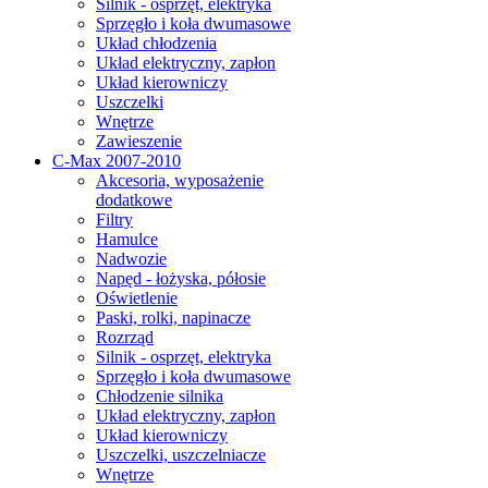
Silnik - osprzęt, elektryka
Sprzęgło i koła dwumasowe
Układ chłodzenia
Układ elektryczny, zapłon
Układ kierowniczy
Uszczelki
Wnętrze
Zawieszenie
C-Max 2007-2010
Akcesoria, wyposażenie
dodatkowe
Filtry
Hamulce
Nadwozie
Napęd - łożyska, półosie
Oświetlenie
Paski, rolki, napinacze
Rozrząd
Silnik - osprzęt, elektryka
Sprzęgło i koła dwumasowe
Chłodzenie silnika
Układ elektryczny, zapłon
Układ kierowniczy
Uszczelki, uszczelniacze
Wnętrze