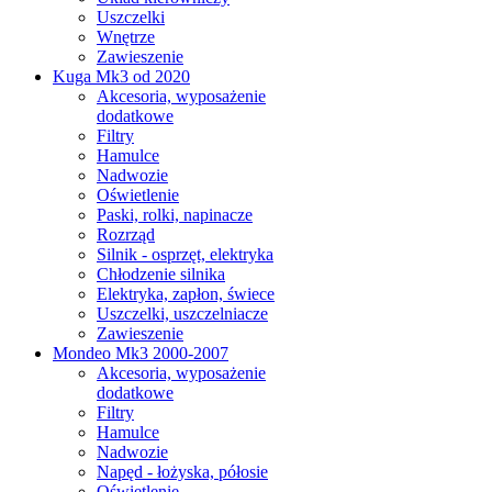
Uszczelki
Wnętrze
Zawieszenie
Kuga Mk3 od 2020
Akcesoria, wyposażenie
dodatkowe
Filtry
Hamulce
Nadwozie
Oświetlenie
Paski, rolki, napinacze
Rozrząd
Silnik - osprzęt, elektryka
Chłodzenie silnika
Elektryka, zapłon, świece
Uszczelki, uszczelniacze
Zawieszenie
Mondeo Mk3 2000-2007
Akcesoria, wyposażenie
dodatkowe
Filtry
Hamulce
Nadwozie
Napęd - łożyska, półosie
Oświetlenie