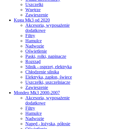
Uszczelki
Wnętrze
Zawieszenie
Kuga Mk3 od 2020
Akcesoria, wyposażenie
dodatkowe
Filtry
Hamulce
Nadwozie
Oświetlenie
Paski, rolki, napinacze
Rozrząd
Silnik - osprzęt, elektryka
Chłodzenie silnika
Elektryka, zapłon, świece
Uszczelki, uszczelniacze
Zawieszenie
Mondeo Mk3 2000-2007
Akcesoria, wyposażenie
dodatkowe
Filtry
Hamulce
Nadwozie
Napęd - łożyska, półosie
Oświetlenie