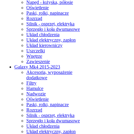
Napęd - łożyska, półosie
Oświetlenie
Paski, rolki, napinacze
Rozrząd
Silnik - osprzęt, elektryka
Sprzęgło i koła dwumasowe
Układ chłodzenia
Układ elektryczny, zapłon
Układ kierowniczy
Uszczelki
Wnętrze
Zawieszenie
Galaxy Mk4 2015-2023
Akcesoria, wyposażenie
dodatkowe
Filtry
Hamulce
Nadwozie
Oświetlenie
Paski, rolki, napinacze
Rozrząd
Silnik - osprzęt, elektryka
Sprzęgło i koła dwumasowe
Układ chłodzenia
Układ elektryczny, zapłon