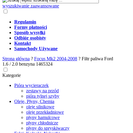
wyszukiwanie zaawansowane
Regulamin
Formy płatności
Sposób wysyłki
Odbiór osobisty
Kontakt
Samochody Używane
Strona główna
?
Focus Mk2 2004-2008
?
Filtr paliwa Ford
1.6 / 2.0 benzyna 1465324
Kategorie
Pióra wycieraczek
zestawy na przód
pióra tylnej szyby
Oleje, Płyny, Chemia
oleje silnikowe
oleje przekładniowe
płyny hamulcowe
płyny chłodnicze
płyny do spryskiwaczy