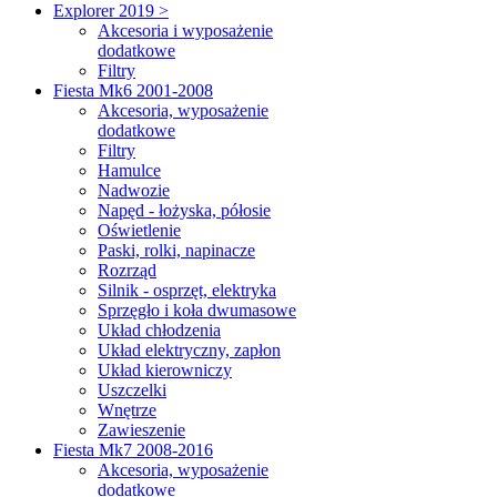
Explorer 2019 >
Akcesoria i wyposażenie
dodatkowe
Filtry
Fiesta Mk6 2001-2008
Akcesoria, wyposażenie
dodatkowe
Filtry
Hamulce
Nadwozie
Napęd - łożyska, półosie
Oświetlenie
Paski, rolki, napinacze
Rozrząd
Silnik - osprzęt, elektryka
Sprzęgło i koła dwumasowe
Układ chłodzenia
Układ elektryczny, zapłon
Układ kierowniczy
Uszczelki
Wnętrze
Zawieszenie
Fiesta Mk7 2008-2016
Akcesoria, wyposażenie
dodatkowe