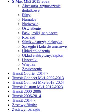
S-Max Mk2 2015-2023
Akcesoria, wyposażenie
dodatkowe
Filtry
Hamulce
Nadwozie
Oświetlenie
Paski, rolki, napinacze
Rozrząd
Silnik - osprzęt, elektryka
Sprzęgło i koła dwumasowe
Układ chłodzenia
Układ elektryczny, zapłon
Uszczelki
Wnętrze
Zawieszenie
Transit Courier 2014 >
Transit Connect Mk1 2002-2013
Transit Connect Mk2 2013-2024
Transit Custom Mk1 2012-2023
Transit 2000-2006
Transit 2006-2014
Transit 2014 >
Zestawy filtrów
Zestawy rozrządu