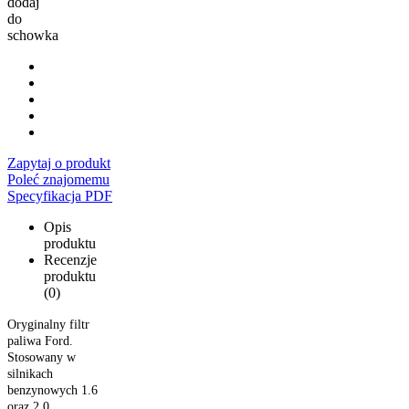
dodaj
do
schowka
Zapytaj o produkt
Poleć znajomemu
Specyfikacja PDF
Opis
produktu
Recenzje
produktu
(0)
Oryginalny filtr
paliwa Ford.
Stosowany w
silnikach
benzynowych 1.6
oraz 2.0.