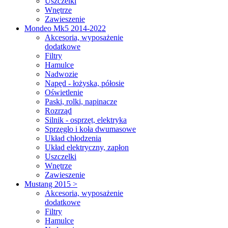
Uszczelki
Wnętrze
Zawieszenie
Mondeo Mk5 2014-2022
Akcesoria, wyposażenie
dodatkowe
Filtry
Hamulce
Nadwozie
Napęd - łożyska, półosie
Oświetlenie
Paski, rolki, napinacze
Rozrząd
Silnik - osprzęt, elektryka
Sprzęgło i koła dwumasowe
Układ chłodzenia
Układ elektryczny, zapłon
Uszczelki
Wnętrze
Zawieszenie
Mustang 2015 >
Akcesoria, wyposażenie
dodatkowe
Filtry
Hamulce