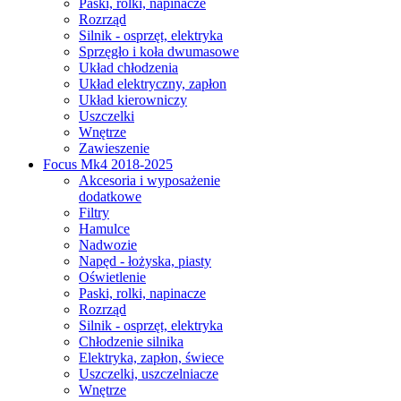
Paski, rolki, napinacze
Rozrząd
Silnik - osprzęt, elektryka
Sprzęgło i koła dwumasowe
Układ chłodzenia
Układ elektryczny, zapłon
Układ kierowniczy
Uszczelki
Wnętrze
Zawieszenie
Focus Mk4 2018-2025
Akcesoria i wyposażenie
dodatkowe
Filtry
Hamulce
Nadwozie
Napęd - łożyska, piasty
Oświetlenie
Paski, rolki, napinacze
Rozrząd
Silnik - osprzęt, elektryka
Chłodzenie silnika
Elektryka, zapłon, świece
Uszczelki, uszczelniacze
Wnętrze