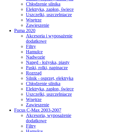
Chłodzenie silnika
Elektryka, zapłon, świece
Uszczelki, uszczelniacze
Wnętrze
Zawieszenie
Puma 2020
Akcesoria i wyposażenie
dodatkowe
Filtry
Hamulce
Nadwozie
Napęd - łożyska, piasty
Paski, rolki, napinacze
Rozrząd
Silnik - osprzęt, elektryka
Chłodzenie silnika
Elektryka, zapłon, świece
Uszczelki, uszczelniacze
Wnętrze
Zawieszenie
Focus C-Max 2003-2007
Akcesoria, wyposażenie
dodatkowe
Filtry
Hamulce