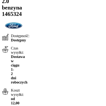
2.0
benzyna
1465324
Dostępność:
Dostępny
Czas
wysyłki:
Dostawa
w
ciągu
1-
2
dni
roboczych
Koszt
wysyłki:
od
12,00