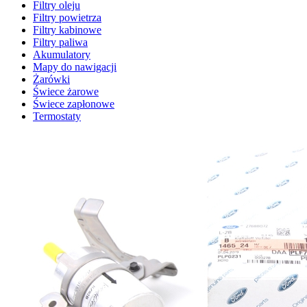
Filtry oleju
Filtry powietrza
Filtry kabinowe
Filtry paliwa
Akumulatory
Mapy do nawigacji
Żarówki
Świece żarowe
Świece zapłonowe
Termostaty