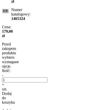
zł
Numer
katalogowy:
1465324
Cena:
179,00
zł
Przed
zakupem
produktu
wybierz
wymagane
opcje.
Ilość:
-
+
szt.
Dodaj
do
koszyka