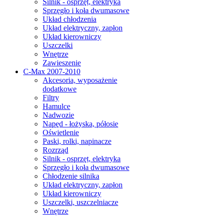
Silnik - osprzęt, elektryka
Sprzęgło i koła dwumasowe
Układ chłodzenia
Układ elektryczny, zapłon
Układ kierowniczy
Uszczelki
Wnętrze
Zawieszenie
C-Max 2007-2010
Akcesoria, wyposażenie
dodatkowe
Filtry
Hamulce
Nadwozie
Napęd - łożyska, półosie
Oświetlenie
Paski, rolki, napinacze
Rozrząd
Silnik - osprzęt, elektryka
Sprzęgło i koła dwumasowe
Chłodzenie silnika
Układ elektryczny, zapłon
Układ kierowniczy
Uszczelki, uszczelniacze
Wnętrze