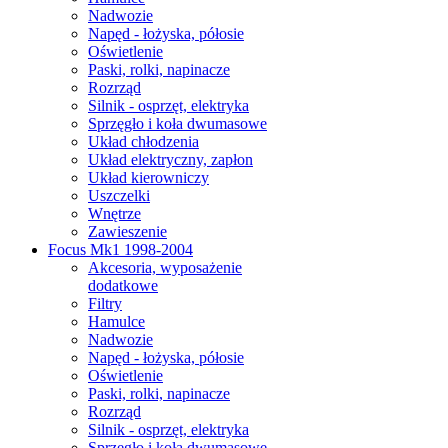
Nadwozie
Napęd - łożyska, półosie
Oświetlenie
Paski, rolki, napinacze
Rozrząd
Silnik - osprzęt, elektryka
Sprzęgło i koła dwumasowe
Układ chłodzenia
Układ elektryczny, zapłon
Układ kierowniczy
Uszczelki
Wnętrze
Zawieszenie
Focus Mk1 1998-2004
Akcesoria, wyposażenie
dodatkowe
Filtry
Hamulce
Nadwozie
Napęd - łożyska, półosie
Oświetlenie
Paski, rolki, napinacze
Rozrząd
Silnik - osprzęt, elektryka
Sprzęgło i koła dwumasowe