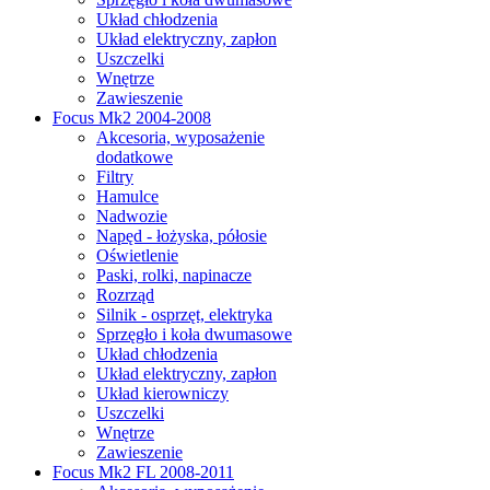
Układ chłodzenia
Układ elektryczny, zapłon
Uszczelki
Wnętrze
Zawieszenie
Focus Mk2 2004-2008
Akcesoria, wyposażenie
dodatkowe
Filtry
Hamulce
Nadwozie
Napęd - łożyska, półosie
Oświetlenie
Paski, rolki, napinacze
Rozrząd
Silnik - osprzęt, elektryka
Sprzęgło i koła dwumasowe
Układ chłodzenia
Układ elektryczny, zapłon
Układ kierowniczy
Uszczelki
Wnętrze
Zawieszenie
Focus Mk2 FL 2008-2011