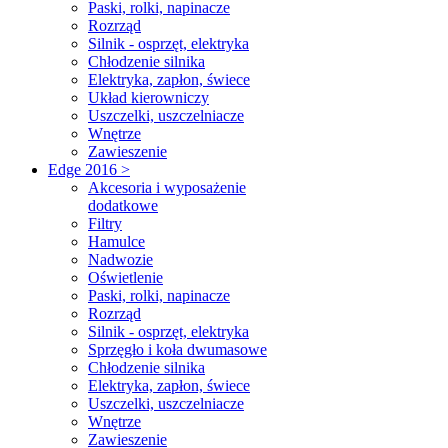
Paski, rolki, napinacze
Rozrząd
Silnik - osprzęt, elektryka
Chłodzenie silnika
Elektryka, zapłon, świece
Układ kierowniczy
Uszczelki, uszczelniacze
Wnętrze
Zawieszenie
Edge 2016 >
Akcesoria i wyposażenie
dodatkowe
Filtry
Hamulce
Nadwozie
Oświetlenie
Paski, rolki, napinacze
Rozrząd
Silnik - osprzęt, elektryka
Sprzęgło i koła dwumasowe
Chłodzenie silnika
Elektryka, zapłon, świece
Uszczelki, uszczelniacze
Wnętrze
Zawieszenie