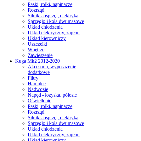
Paski, rolki, napinacze
Rozrząd
Silnik - osprzęt, elektryka
Sprzęgło i koła dwumasowe
Układ chłodzenia
Układ elektryczny, zapłon
Układ kierowniczy
Uszczelki
Wnętrze
Zawieszenie
Kuga Mk2 2012-2020
Akcesoria, wyposażenie
dodatkowe
Filtry
Hamulce
Nadwozie
Napęd - łożyska, półosie
Oświetlenie
Paski, rolki, napinacze
Rozrząd
Silnik - osprzęt, elektryka
Sprzęgło i koła dwumasowe
Układ chłodzenia
Układ elektryczny, zapłon
Układ kierowniczy