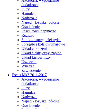
Akcesoria, wyposażenie
dodatkowe
Filtry
Hamulce
Nadwozie
Napęd - łożyska, półosie
Oświetlenie
Paski, rolki, napinacze
Rozrząd
Silnik - osprzęt, elektryka
Sprzęgło i koła dwumasowe
Układ chłodzenia
Układ elektryczny, zapłon
Układ kierowniczy
Uszczelki
Wnętrze
Zawieszenie
Focus Mk3 2011-2017
Akcesoria, wyposażenie
dodatkowe
Filtry
Hamulce
Nadwozie
Napęd - łożyska, półosie
Oświetlenie