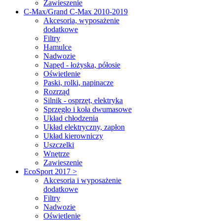
Zawieszenie
C-Max/Grand C-Max 2010-2019
Akcesoria, wyposażenie
dodatkowe
Filtry
Hamulce
Nadwozie
Napęd - łożyska, półosie
Oświetlenie
Paski, rolki, napinacze
Rozrząd
Silnik - osprzęt, elektryka
Sprzęgło i koła dwumasowe
Układ chłodzenia
Układ elektryczny, zapłon
Układ kierowniczy
Uszczelki
Wnętrze
Zawieszenie
EcoSport 2017 >
Akcesoria i wyposażenie
dodatkowe
Filtry
Nadwozie
Oświetlenie