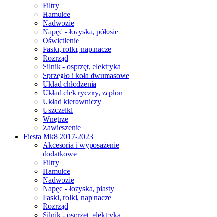
Filtry
Hamulce
Nadwozie
Napęd - łożyska, półosie
Oświetlenie
Paski, rolki, napinacze
Rozrząd
Silnik - osprzęt, elektryka
Sprzęgło i koła dwumasowe
Układ chłodzenia
Układ elektryczny, zapłon
Układ kierowniczy
Uszczelki
Wnętrze
Zawieszenie
Fiesta Mk8 2017-2023
Akcesoria i wyposażenie
dodatkowe
Filtry
Hamulce
Nadwozie
Napęd - łożyska, piasty
Paski, rolki, napinacze
Rozrząd
Silnik - osprzęt, elektryka