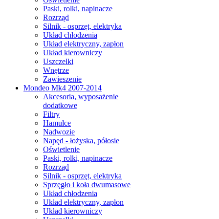
Paski, rolki, napinacze
Rozrząd
Silnik - osprzęt, elektryka
Układ chłodzenia
Układ elektryczny, zapłon
Układ kierowniczy
Uszczelki
Wnętrze
Zawieszenie
Mondeo Mk4 2007-2014
Akcesoria, wyposażenie
dodatkowe
Filtry
Hamulce
Nadwozie
Napęd - łożyska, półosie
Oświetlenie
Paski, rolki, napinacze
Rozrząd
Silnik - osprzęt, elektryka
Sprzęgło i koła dwumasowe
Układ chłodzenia
Układ elektryczny, zapłon
Układ kierowniczy