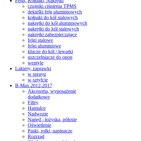
Felgi, Kołpaki, Nakrętki
czujniki ciśnienia TPMS
dekielki felg aluminiowych
kołpaki do kół stalowych
nakrętki do kół aluminiowych
nakrętki do kół stalowych
nakrętki zabezpieczające
felgi stalowe
felgi aluminiowe
klucze do kół / lewarki
uszczelniacze do opon
wentyle
Lakiery, zaprawki
w sprayu
w sztyfcie
B-Max 2012-2017
Akcesoria, wyposażenie
dodatkowe
Filtry
Hamulce
Nadwozie
Napęd - łożyska, półosie
Oświetlenie
Paski, rolki, napinacze
Rozrząd