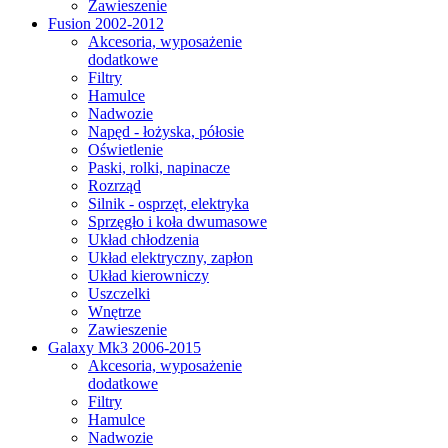
Zawieszenie
Fusion 2002-2012
Akcesoria, wyposażenie
dodatkowe
Filtry
Hamulce
Nadwozie
Napęd - łożyska, półosie
Oświetlenie
Paski, rolki, napinacze
Rozrząd
Silnik - osprzęt, elektryka
Sprzęgło i koła dwumasowe
Układ chłodzenia
Układ elektryczny, zapłon
Układ kierowniczy
Uszczelki
Wnętrze
Zawieszenie
Galaxy Mk3 2006-2015
Akcesoria, wyposażenie
dodatkowe
Filtry
Hamulce
Nadwozie