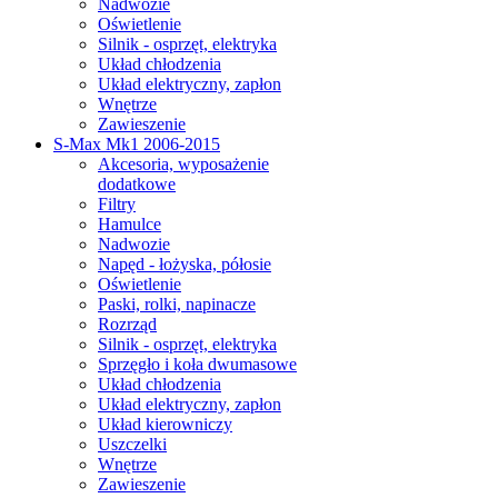
Nadwozie
Oświetlenie
Silnik - osprzęt, elektryka
Układ chłodzenia
Układ elektryczny, zapłon
Wnętrze
Zawieszenie
S-Max Mk1 2006-2015
Akcesoria, wyposażenie
dodatkowe
Filtry
Hamulce
Nadwozie
Napęd - łożyska, półosie
Oświetlenie
Paski, rolki, napinacze
Rozrząd
Silnik - osprzęt, elektryka
Sprzęgło i koła dwumasowe
Układ chłodzenia
Układ elektryczny, zapłon
Układ kierowniczy
Uszczelki
Wnętrze
Zawieszenie