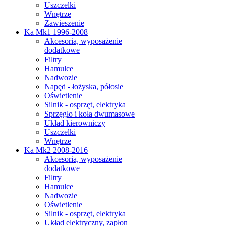
Uszczelki
Wnętrze
Zawieszenie
Ka Mk1 1996-2008
Akcesoria, wyposażenie
dodatkowe
Filtry
Hamulce
Nadwozie
Napęd - łożyska, półosie
Oświetlenie
Silnik - osprzęt, elektryka
Sprzęgło i koła dwumasowe
Układ kierowniczy
Uszczelki
Wnętrze
Ka Mk2 2008-2016
Akcesoria, wyposażenie
dodatkowe
Filtry
Hamulce
Nadwozie
Oświetlenie
Silnik - osprzęt, elektryka
Układ elektryczny, zapłon