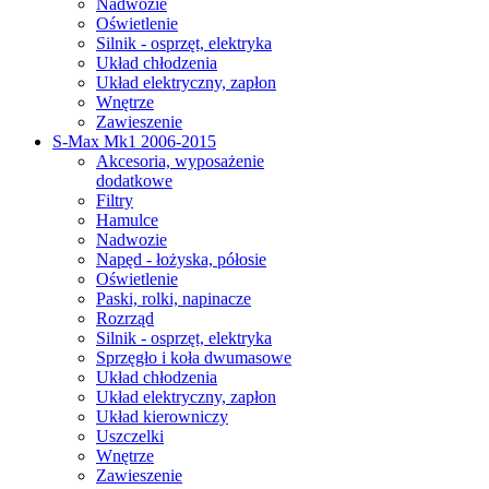
Nadwozie
Oświetlenie
Silnik - osprzęt, elektryka
Układ chłodzenia
Układ elektryczny, zapłon
Wnętrze
Zawieszenie
S-Max Mk1 2006-2015
Akcesoria, wyposażenie
dodatkowe
Filtry
Hamulce
Nadwozie
Napęd - łożyska, półosie
Oświetlenie
Paski, rolki, napinacze
Rozrząd
Silnik - osprzęt, elektryka
Sprzęgło i koła dwumasowe
Układ chłodzenia
Układ elektryczny, zapłon
Układ kierowniczy
Uszczelki
Wnętrze
Zawieszenie