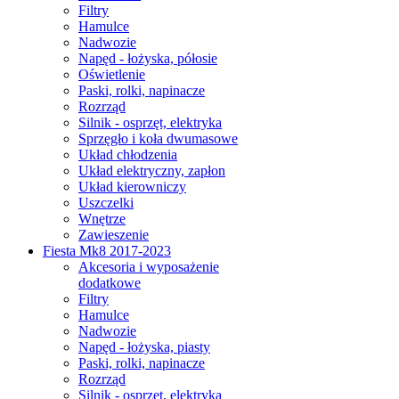
Filtry
Hamulce
Nadwozie
Napęd - łożyska, półosie
Oświetlenie
Paski, rolki, napinacze
Rozrząd
Silnik - osprzęt, elektryka
Sprzęgło i koła dwumasowe
Układ chłodzenia
Układ elektryczny, zapłon
Układ kierowniczy
Uszczelki
Wnętrze
Zawieszenie
Fiesta Mk8 2017-2023
Akcesoria i wyposażenie
dodatkowe
Filtry
Hamulce
Nadwozie
Napęd - łożyska, piasty
Paski, rolki, napinacze
Rozrząd
Silnik - osprzęt, elektryka