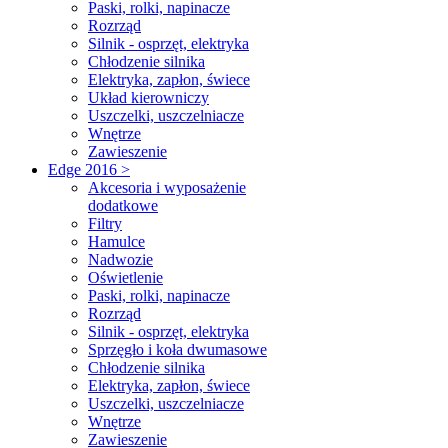
Paski, rolki, napinacze
Rozrząd
Silnik - osprzęt, elektryka
Chłodzenie silnika
Elektryka, zapłon, świece
Układ kierowniczy
Uszczelki, uszczelniacze
Wnętrze
Zawieszenie
Edge 2016 >
Akcesoria i wyposażenie
dodatkowe
Filtry
Hamulce
Nadwozie
Oświetlenie
Paski, rolki, napinacze
Rozrząd
Silnik - osprzęt, elektryka
Sprzęgło i koła dwumasowe
Chłodzenie silnika
Elektryka, zapłon, świece
Uszczelki, uszczelniacze
Wnętrze
Zawieszenie