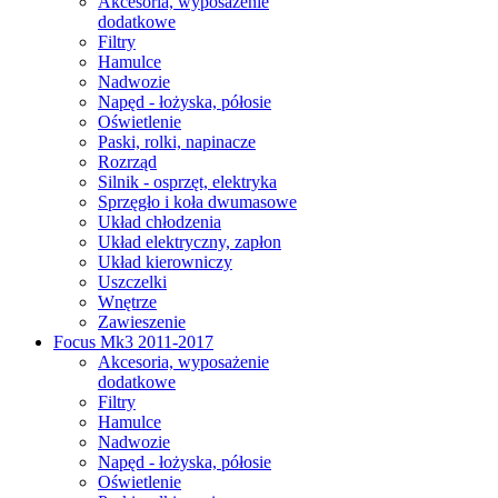
Akcesoria, wyposażenie
dodatkowe
Filtry
Hamulce
Nadwozie
Napęd - łożyska, półosie
Oświetlenie
Paski, rolki, napinacze
Rozrząd
Silnik - osprzęt, elektryka
Sprzęgło i koła dwumasowe
Układ chłodzenia
Układ elektryczny, zapłon
Układ kierowniczy
Uszczelki
Wnętrze
Zawieszenie
Focus Mk3 2011-2017
Akcesoria, wyposażenie
dodatkowe
Filtry
Hamulce
Nadwozie
Napęd - łożyska, półosie
Oświetlenie