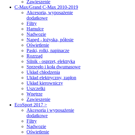
Zawieszenie
C-Max/Grand C-Max 2010-2019
Akcesoria, wyposażenie
dodatkowe
Filtry
Hamulce
Nadwozie
Napęd - łożyska, półosie
Oświetlenie
Paski, rolki, napinacze
Rozrząd
Silnik - osprzęt, elektryka
Sprzęgło i koła dwumasowe
Układ chłodzenia
Układ elektryczny, zapłon
Układ kierowniczy
Uszczelki
Wnętrze
Zawieszenie
EcoSport 2017 >
Akcesoria i wyposażenie
dodatkowe
Filtry
Nadwozie
Oświetlenie