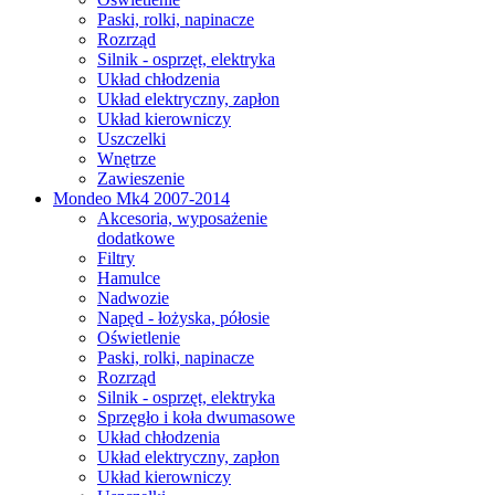
Paski, rolki, napinacze
Rozrząd
Silnik - osprzęt, elektryka
Układ chłodzenia
Układ elektryczny, zapłon
Układ kierowniczy
Uszczelki
Wnętrze
Zawieszenie
Mondeo Mk4 2007-2014
Akcesoria, wyposażenie
dodatkowe
Filtry
Hamulce
Nadwozie
Napęd - łożyska, półosie
Oświetlenie
Paski, rolki, napinacze
Rozrząd
Silnik - osprzęt, elektryka
Sprzęgło i koła dwumasowe
Układ chłodzenia
Układ elektryczny, zapłon
Układ kierowniczy