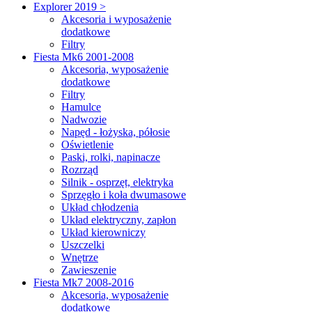
Explorer 2019 >
Akcesoria i wyposażenie
dodatkowe
Filtry
Fiesta Mk6 2001-2008
Akcesoria, wyposażenie
dodatkowe
Filtry
Hamulce
Nadwozie
Napęd - łożyska, półosie
Oświetlenie
Paski, rolki, napinacze
Rozrząd
Silnik - osprzęt, elektryka
Sprzęgło i koła dwumasowe
Układ chłodzenia
Układ elektryczny, zapłon
Układ kierowniczy
Uszczelki
Wnętrze
Zawieszenie
Fiesta Mk7 2008-2016
Akcesoria, wyposażenie
dodatkowe