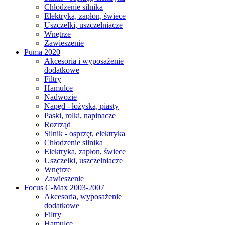
Chłodzenie silnika
Elektryka, zapłon, świece
Uszczelki, uszczelniacze
Wnętrze
Zawieszenie
Puma 2020
Akcesoria i wyposażenie
dodatkowe
Filtry
Hamulce
Nadwozie
Napęd - łożyska, piasty
Paski, rolki, napinacze
Rozrząd
Silnik - osprzęt, elektryka
Chłodzenie silnika
Elektryka, zapłon, świece
Uszczelki, uszczelniacze
Wnętrze
Zawieszenie
Focus C-Max 2003-2007
Akcesoria, wyposażenie
dodatkowe
Filtry
Hamulce