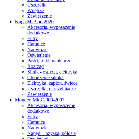
Uszczelki
Wnętrze
Zawieszenie
Kuga Mk3 od 2020
Akcesoria, wyposażenie
dodatkowe
Filtry
Hamulce
Nadwozie
Oświetlenie
Paski, rolki, napinacze
Rozrząd
Silnik - osprzęt, elektryka
Chłodzenie silnika
Elektryka, zapłon, świece
Uszczelki, uszczelniacze
Zawieszenie
Mondeo Mk3 2000-2007
Akcesoria, wyposażenie
dodatkowe
Filtry
Hamulce
Nadwozie
Napęd - łożyska, półosie
Oświetlenie