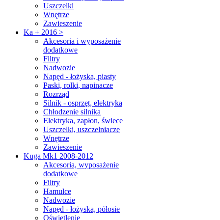
Uszczelki
Wnętrze
Zawieszenie
Ka + 2016 >
Akcesoria i wyposażenie
dodatkowe
Filtry
Nadwozie
Napęd - łożyska, piasty
Paski, rolki, napinacze
Rozrząd
Silnik - osprzęt, elektryka
Chłodzenie silnika
Elektryka, zapłon, świece
Uszczelki, uszczelniacze
Wnętrze
Zawieszenie
Kuga Mk1 2008-2012
Akcesoria, wyposażenie
dodatkowe
Filtry
Hamulce
Nadwozie
Napęd - łożyska, półosie
Oświetlenie