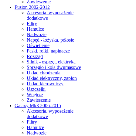
Zawieszenie
Fusion 2002-2012
Akcesoria, wyposażenie
dodatkowe
Filtry
Hamulce
Nadwozie
Napęd - łożyska, półosie
Oświetlenie
Paski, rolki, napinacze
Rozrząd
Silnik - osprzęt, elektryka
Sprzęgło i koła dwumasowe
Układ chłodzenia
Układ elektryczny, zapłon
Układ kierowniczy
Uszczelki
Wnętrze
Zawieszenie
Galaxy Mk3 2006-2015
Akcesoria, wyposażenie
dodatkowe
Filtry
Hamulce
Nadwozie