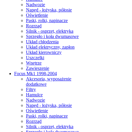
Nadwozie
Napęd - łożyska, półosie
Oświetlenie
Paski, rolki, napinacze
Rozrząd
Silnik - osprzęt, elektryka
Sprzęgło i koła dwumasowe
Układ chłodzenia
Układ elektryczny, zapłon
Układ kierowniczy
Uszczelki
Wnętrze
Zawieszenie
Focus Mk1 1998-2004
Akcesoria, wyposażenie
dodatkowe
Filtry
Hamulce
Nadwozie
Napęd - łożyska, półosie
Oświetlenie
Paski, rolki, napinacze
Rozrząd
Silnik - osprzęt, elektryka
Sprzęgło i koła dwumasowe