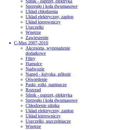
Silnik - osprzęt, elektryka
Sprzęgło i koła dwumasowe
Układ chłodzenia
Układ elektryczny, zapłon
Układ kierowniczy
Uszczelki
Wnętrze
Zawieszenie
C-Max 2007-2010
Akcesoria, wyposażenie
dodatkowe
Filtry
Hamulce
Nadwozie
Napęd - łożyska, półosie
Oświetlenie
Paski, rolki, napinacze
Rozrząd
Silnik - osprzęt, elektryka
Sprzęgło i koła dwumasowe
Chłodzenie silnika
Układ elektryczny, zapłon
Układ kierowniczy
Uszczelki, uszczelniacze
Wnętrze