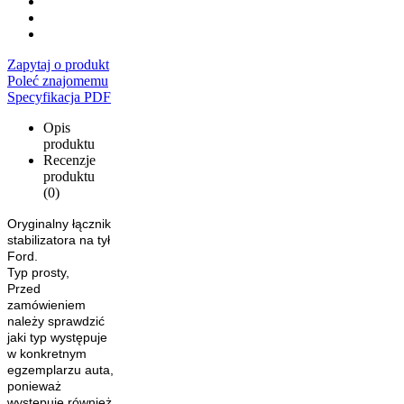
Zapytaj o produkt
Poleć znajomemu
Specyfikacja PDF
Opis
produktu
Recenzje
produktu
(0)
Oryginalny łącznik
stabilizatora na tył
Ford.
Typ prosty,
Przed
zamówieniem
należy sprawdzić
jaki typ występuje
w konkretnym
egzemplarzu auta,
ponieważ
występuje również