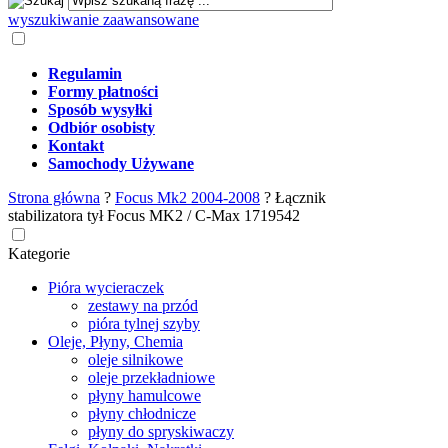
wyszukiwanie zaawansowane
Regulamin
Formy płatności
Sposób wysyłki
Odbiór osobisty
Kontakt
Samochody Używane
Strona główna
?
Focus Mk2 2004-2008
?
Łącznik
stabilizatora tył Focus MK2 / C-Max 1719542
Kategorie
Pióra wycieraczek
zestawy na przód
pióra tylnej szyby
Oleje, Płyny, Chemia
oleje silnikowe
oleje przekładniowe
płyny hamulcowe
płyny chłodnicze
płyny do spryskiwaczy