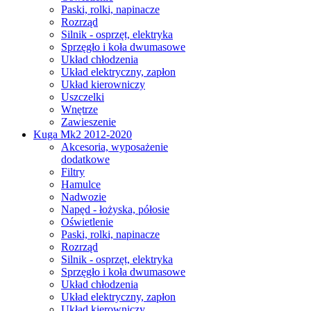
Paski, rolki, napinacze
Rozrząd
Silnik - osprzęt, elektryka
Sprzęgło i koła dwumasowe
Układ chłodzenia
Układ elektryczny, zapłon
Układ kierowniczy
Uszczelki
Wnętrze
Zawieszenie
Kuga Mk2 2012-2020
Akcesoria, wyposażenie
dodatkowe
Filtry
Hamulce
Nadwozie
Napęd - łożyska, półosie
Oświetlenie
Paski, rolki, napinacze
Rozrząd
Silnik - osprzęt, elektryka
Sprzęgło i koła dwumasowe
Układ chłodzenia
Układ elektryczny, zapłon
Układ kierowniczy