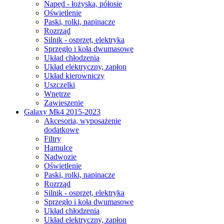
Napęd - łożyska, półosie
Oświetlenie
Paski, rolki, napinacze
Rozrząd
Silnik - osprzęt, elektryka
Sprzęgło i koła dwumasowe
Układ chłodzenia
Układ elektryczny, zapłon
Układ kierowniczy
Uszczelki
Wnętrze
Zawieszenie
Galaxy Mk4 2015-2023
Akcesoria, wyposażenie
dodatkowe
Filtry
Hamulce
Nadwozie
Oświetlenie
Paski, rolki, napinacze
Rozrząd
Silnik - osprzęt, elektryka
Sprzęgło i koła dwumasowe
Układ chłodzenia
Układ elektryczny, zapłon