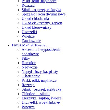
Paski, rolki, napinacze
Rozrząd
Silnik - osprzęt, elektryka
Sprzęgło i koła dwumasowe
Układ chłodzenia
Układ elektryczny, zapłon
Układ kierowniczy
Uszczelki
Wnętrze
Zawieszenie
Focus Mk4 2018-2025
Akcesoria i wyposażenie
dodatkowe
Filtry
Hamulce
Nadwozie
Napęd - łożyska, piasty
Oświetlenie
Paski, rolki, napinacze
Rozrząd
Silnik - osprzęt, elektryka
Chłodzenie silnika
Elektryka, zapłon, świece
Uszczelki, uszczelniacze
Wnętrze