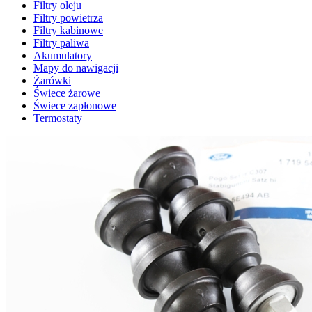
Filtry oleju
Filtry powietrza
Filtry kabinowe
Filtry paliwa
Akumulatory
Mapy do nawigacji
Żarówki
Świece żarowe
Świece zapłonowe
Termostaty