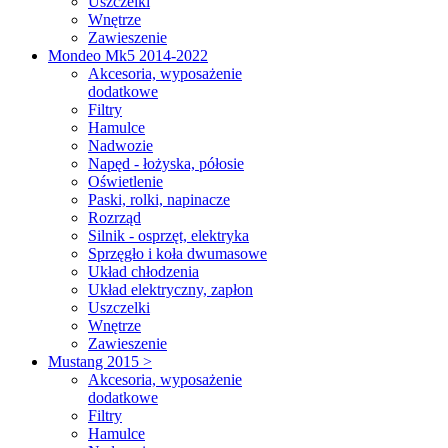
Uszczelki
Wnętrze
Zawieszenie
Mondeo Mk5 2014-2022
Akcesoria, wyposażenie
dodatkowe
Filtry
Hamulce
Nadwozie
Napęd - łożyska, półosie
Oświetlenie
Paski, rolki, napinacze
Rozrząd
Silnik - osprzęt, elektryka
Sprzęgło i koła dwumasowe
Układ chłodzenia
Układ elektryczny, zapłon
Uszczelki
Wnętrze
Zawieszenie
Mustang 2015 >
Akcesoria, wyposażenie
dodatkowe
Filtry
Hamulce