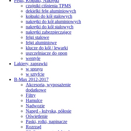
Felgi, Kołpaki, Nakrętki
czujniki ciśnienia TPMS
dekielki felg aluminiowych
kołpaki do kół stalowych
nakrętki do kół aluminiowych
nakrętki do kół stalowych
nakrętki zabezpieczające
felgi stalowe
felgi aluminiowe
klucze do kół / lewarki
uszczelniacze do opon
wentyle
Lakiery, zaprawki
w sprayu
w sztyfcie
B-Max 2012-2017
Akcesoria, wyposażenie
dodatkowe
Filtry
Hamulce
Nadwozie
Napęd - łożyska, półosie
Oświetlenie
Paski, rolki, napinacze
Rozrząd