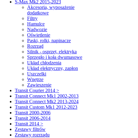
S-Max Mk2 2015-2023
Akcesoria, wyposażenie
dodatkowe
Filtry
Hamulce
Nadwozie
Oświetlenie
Paski, rolki, napinacze
Rozrząd
Silnik - osprzęt, elektryka
Sprzęgło i koła dwumasowe
Układ chłodzenia
Układ elektryczny, zapłon
Uszczelki
Wnętrze
Zawieszenie
Transit Courier 2014 >
Transit Connect Mk1 2002-2013
Transit Connect Mk2 2013-2024
Transit Custom Mk1 2012-2023
Transit 2000-2006
Transit 2006-2014
Transit 2014 >
Zestawy filtrów
Zestawy rozrządu