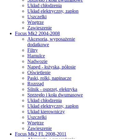
Układ chłodzenia
Układ elektryczny, zapłon
Uszczelki
Wnętrze
Zawieszenie
Focus Mk2 2004-2008
Akcesoria, wyposażenie
dodatkowe
Filtry
Hamulce
Nadwozie
Napęd - łożyska, półosie
Oświetlenie
Paski, rolki, napinacze
Rozrząd
Silnik - osprzęt, elektryka
Sprzęgło i koła dwumasowe
Układ chłodzenia
Układ elektryczny, zapłon
Układ kierowniczy
Uszczelki
Wnętrze
Zawieszenie
Focus Mk2 FL 2008-2011