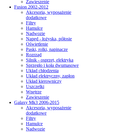
Zawieszenie
Fusion 2002-2012
Akcesoria, wyposażenie
dodatkowe
Filtry
Hamulce
Nadwozie
Napęd - łożyska, półosie
Oświetlenie
Paski, rolki, napinacze
Rozrząd
Silnik - osprzęt, elektryka
Sprzęgło i koła dwumasowe
Układ chłodzenia
Układ elektryczny, zapłon
Układ kierowniczy
Uszczelki
Wnętrze
Zawieszenie
Galaxy Mk3 2006-2015
Akcesoria, wyposażenie
dodatkowe
Filtry
Hamulce
Nadwozie