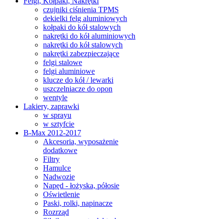
Felgi, Kołpaki, Nakrętki
czujniki ciśnienia TPMS
dekielki felg aluminiowych
kołpaki do kół stalowych
nakrętki do kół aluminiowych
nakrętki do kół stalowych
nakrętki zabezpieczające
felgi stalowe
felgi aluminiowe
klucze do kół / lewarki
uszczelniacze do opon
wentyle
Lakiery, zaprawki
w sprayu
w sztyfcie
B-Max 2012-2017
Akcesoria, wyposażenie
dodatkowe
Filtry
Hamulce
Nadwozie
Napęd - łożyska, półosie
Oświetlenie
Paski, rolki, napinacze
Rozrząd