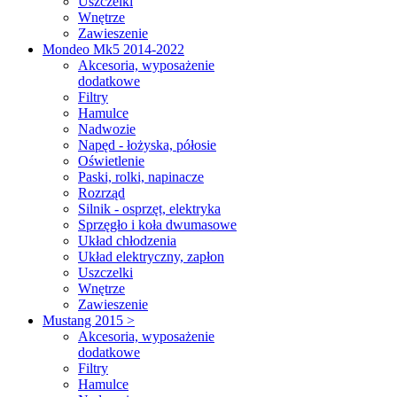
Uszczelki
Wnętrze
Zawieszenie
Mondeo Mk5 2014-2022
Akcesoria, wyposażenie
dodatkowe
Filtry
Hamulce
Nadwozie
Napęd - łożyska, półosie
Oświetlenie
Paski, rolki, napinacze
Rozrząd
Silnik - osprzęt, elektryka
Sprzęgło i koła dwumasowe
Układ chłodzenia
Układ elektryczny, zapłon
Uszczelki
Wnętrze
Zawieszenie
Mustang 2015 >
Akcesoria, wyposażenie
dodatkowe
Filtry
Hamulce