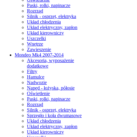
Paski, rolki, napinacze
Rozrząd
Silnik - osprzęt, elektryka
Układ chłodzenia
Układ elektryczny, zapłon
Układ kierowniczy
Uszczelki
Wnętrze
Zawieszenie
Mondeo Mk4 2007-2014
Akcesoria, wyposażenie
dodatkowe
Filtry
Hamulce
Nadwozie
Napęd - łożyska, półosie
Oświetlenie
Paski, rolki, napinacze
Rozrząd
Silnik - osprzęt, elektryka
Sprzęgło i koła dwumasowe
Układ chłodzenia
Układ elektryczny, zapłon
Układ kierowniczy