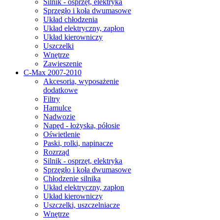
Silnik - osprzęt, elektryka
Sprzęgło i koła dwumasowe
Układ chłodzenia
Układ elektryczny, zapłon
Układ kierowniczy
Uszczelki
Wnętrze
Zawieszenie
C-Max 2007-2010
Akcesoria, wyposażenie
dodatkowe
Filtry
Hamulce
Nadwozie
Napęd - łożyska, półosie
Oświetlenie
Paski, rolki, napinacze
Rozrząd
Silnik - osprzęt, elektryka
Sprzęgło i koła dwumasowe
Chłodzenie silnika
Układ elektryczny, zapłon
Układ kierowniczy
Uszczelki, uszczelniacze
Wnętrze