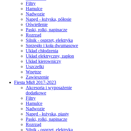
Filtry
Hamulce
Nadwozie
Napęd - łożyska, półosie
Oświetlenie
Paski, rolki, napinacze
Rozrząd
Silnik - osprzęt, elektryka
Sprzęgło i koła dwumasowe
Układ chłodzenia
Układ elektryczny, zapłon
Układ kierowniczy
Uszczelki
Wnętrze
Zawieszenie
Fiesta Mk8 2017-2023
Akcesoria i wyposażenie
dodatkowe
Filtry
Hamulce
Nadwozie
Napęd - łożyska, piasty
Paski, rolki, napinacze
Rozrząd
Silnik - osprzęt, elektryka