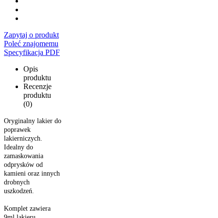
Zapytaj o produkt
Poleć znajomemu
Specyfikacja PDF
Opis
produktu
Recenzje
produktu
(0)
Oryginalny lakier do
poprawek
lakierniczych.
Idealny do
zamaskowania
odprysków od
kamieni oraz innych
drobnych
uszkodzeń.
Komplet zawiera
9ml lakieru