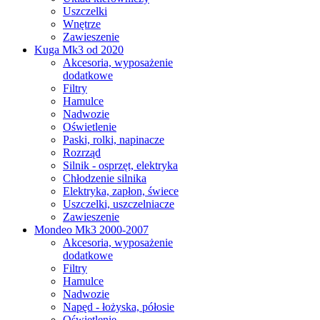
Uszczelki
Wnętrze
Zawieszenie
Kuga Mk3 od 2020
Akcesoria, wyposażenie
dodatkowe
Filtry
Hamulce
Nadwozie
Oświetlenie
Paski, rolki, napinacze
Rozrząd
Silnik - osprzęt, elektryka
Chłodzenie silnika
Elektryka, zapłon, świece
Uszczelki, uszczelniacze
Zawieszenie
Mondeo Mk3 2000-2007
Akcesoria, wyposażenie
dodatkowe
Filtry
Hamulce
Nadwozie
Napęd - łożyska, półosie
Oświetlenie