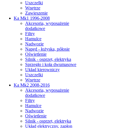
Uszczelki
Wnętrze
Zawieszenie
Ka Mk1 1996-2008
Akcesoria, wyposażenie
dodatkowe
Filtry
Hamulce
Nadwozie
Napęd - łożyska, półosie
Oświetlenie
Silnik - osprzęt, elektryka
Sprzęgło i koła dwumasowe
Układ kierowniczy
Uszczelki
Wnętrze
Ka Mk2 2008-2016
Akcesoria, wyposażenie
dodatkowe
Filtry
Hamulce
Nadwozie
Oświetlenie
Silnik - osprzęt, elektryka
Układ elektryczny, zapłon