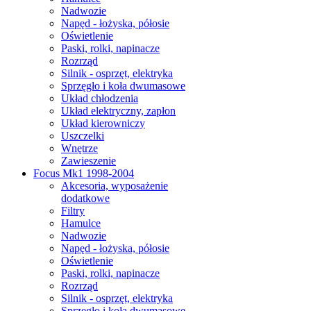
Nadwozie
Napęd - łożyska, półosie
Oświetlenie
Paski, rolki, napinacze
Rozrząd
Silnik - osprzęt, elektryka
Sprzęgło i koła dwumasowe
Układ chłodzenia
Układ elektryczny, zapłon
Układ kierowniczy
Uszczelki
Wnętrze
Zawieszenie
Focus Mk1 1998-2004
Akcesoria, wyposażenie
dodatkowe
Filtry
Hamulce
Nadwozie
Napęd - łożyska, półosie
Oświetlenie
Paski, rolki, napinacze
Rozrząd
Silnik - osprzęt, elektryka
Sprzęgło i koła dwumasowe