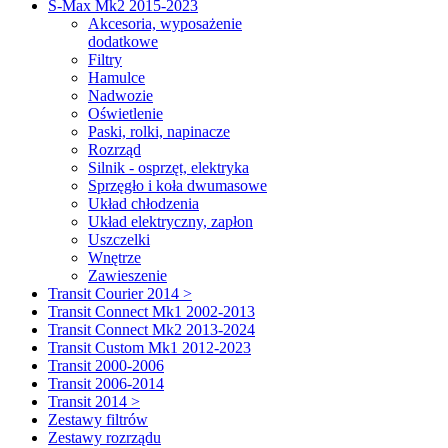
S-Max Mk2 2015-2023
Akcesoria, wyposażenie
dodatkowe
Filtry
Hamulce
Nadwozie
Oświetlenie
Paski, rolki, napinacze
Rozrząd
Silnik - osprzęt, elektryka
Sprzęgło i koła dwumasowe
Układ chłodzenia
Układ elektryczny, zapłon
Uszczelki
Wnętrze
Zawieszenie
Transit Courier 2014 >
Transit Connect Mk1 2002-2013
Transit Connect Mk2 2013-2024
Transit Custom Mk1 2012-2023
Transit 2000-2006
Transit 2006-2014
Transit 2014 >
Zestawy filtrów
Zestawy rozrządu