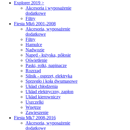
Explorer 2019 >
Akcesoria i wyposażenie
dodatkowe
Filtry
Fiesta Mk6 2001-2008
Akcesoria, wyposażenie
dodatkowe
Filtry
Hamulce
Nadwozie
Napęd - łożyska, półosie
Oświetlenie
Paski, rolki, napinacze
Rozrząd
Silnik - osprzęt, elektryka
Sprzęgło i koła dwumasowe
Układ chłodzenia
Układ elektryczny, zapłon
Układ kierowniczy
Uszczelki
Wnętrze
Zawieszenie
Fiesta Mk7 2008-2016
Akcesoria, wyposażenie
dodatkowe