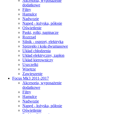
Akcesoria, wyposażenie
dodatkowe
Filtry
Hamulce
Nadwozie
Napęd - łożyska, półosie
Oświetlenie
Paski, rolki, napinacze
Rozrząd
Silnik - osprzęt, elektryka
Sprzęgło i koła dwumasowe
Układ chłodzenia
Układ elektryczny, zapłon
Układ kierowniczy
Uszczelki
Wnętrze
Zawieszenie
Focus Mk3 2011-2017
Akcesoria, wyposażenie
dodatkowe
Filtry
Hamulce
Nadwozie
Napęd - łożyska, półosie
Oświetlenie