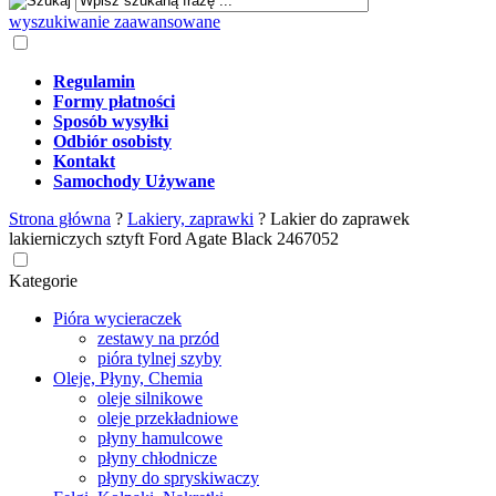
wyszukiwanie zaawansowane
Regulamin
Formy płatności
Sposób wysyłki
Odbiór osobisty
Kontakt
Samochody Używane
Strona główna
?
Lakiery, zaprawki
?
Lakier do zaprawek
lakierniczych sztyft Ford Agate Black 2467052
Kategorie
Pióra wycieraczek
zestawy na przód
pióra tylnej szyby
Oleje, Płyny, Chemia
oleje silnikowe
oleje przekładniowe
płyny hamulcowe
płyny chłodnicze
płyny do spryskiwaczy