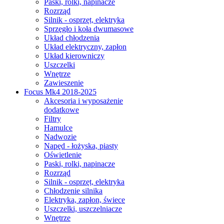
Paski, rolki, napinacze
Rozrząd
Silnik - osprzęt, elektryka
Sprzęgło i koła dwumasowe
Układ chłodzenia
Układ elektryczny, zapłon
Układ kierowniczy
Uszczelki
Wnętrze
Zawieszenie
Focus Mk4 2018-2025
Akcesoria i wyposażenie
dodatkowe
Filtry
Hamulce
Nadwozie
Napęd - łożyska, piasty
Oświetlenie
Paski, rolki, napinacze
Rozrząd
Silnik - osprzęt, elektryka
Chłodzenie silnika
Elektryka, zapłon, świece
Uszczelki, uszczelniacze
Wnętrze