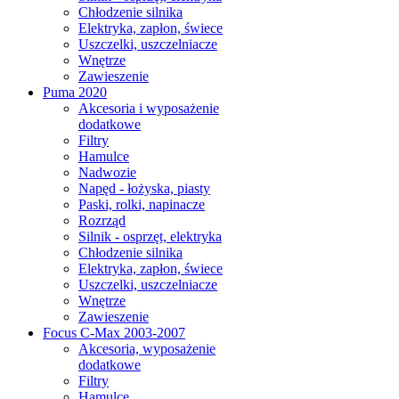
Chłodzenie silnika
Elektryka, zapłon, świece
Uszczelki, uszczelniacze
Wnętrze
Zawieszenie
Puma 2020
Akcesoria i wyposażenie
dodatkowe
Filtry
Hamulce
Nadwozie
Napęd - łożyska, piasty
Paski, rolki, napinacze
Rozrząd
Silnik - osprzęt, elektryka
Chłodzenie silnika
Elektryka, zapłon, świece
Uszczelki, uszczelniacze
Wnętrze
Zawieszenie
Focus C-Max 2003-2007
Akcesoria, wyposażenie
dodatkowe
Filtry
Hamulce