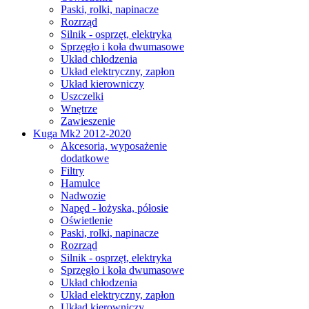
Paski, rolki, napinacze
Rozrząd
Silnik - osprzęt, elektryka
Sprzęgło i koła dwumasowe
Układ chłodzenia
Układ elektryczny, zapłon
Układ kierowniczy
Uszczelki
Wnętrze
Zawieszenie
Kuga Mk2 2012-2020
Akcesoria, wyposażenie
dodatkowe
Filtry
Hamulce
Nadwozie
Napęd - łożyska, półosie
Oświetlenie
Paski, rolki, napinacze
Rozrząd
Silnik - osprzęt, elektryka
Sprzęgło i koła dwumasowe
Układ chłodzenia
Układ elektryczny, zapłon
Układ kierowniczy