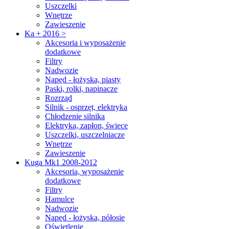
Uszczelki
Wnętrze
Zawieszenie
Ka + 2016 >
Akcesoria i wyposażenie
dodatkowe
Filtry
Nadwozie
Napęd - łożyska, piasty
Paski, rolki, napinacze
Rozrząd
Silnik - osprzęt, elektryka
Chłodzenie silnika
Elektryka, zapłon, świece
Uszczelki, uszczelniacze
Wnętrze
Zawieszenie
Kuga Mk1 2008-2012
Akcesoria, wyposażenie
dodatkowe
Filtry
Hamulce
Nadwozie
Napęd - łożyska, półosie
Oświetlenie