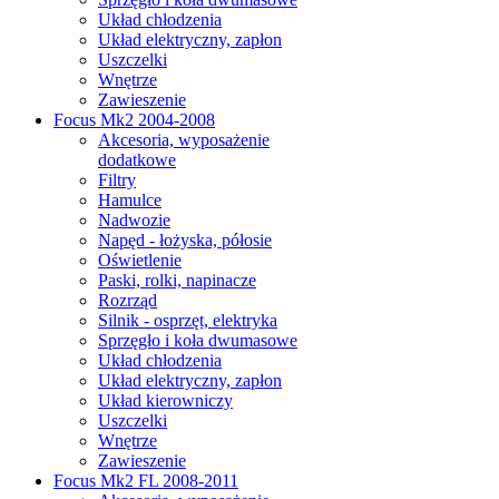
Układ chłodzenia
Układ elektryczny, zapłon
Uszczelki
Wnętrze
Zawieszenie
Focus Mk2 2004-2008
Akcesoria, wyposażenie
dodatkowe
Filtry
Hamulce
Nadwozie
Napęd - łożyska, półosie
Oświetlenie
Paski, rolki, napinacze
Rozrząd
Silnik - osprzęt, elektryka
Sprzęgło i koła dwumasowe
Układ chłodzenia
Układ elektryczny, zapłon
Układ kierowniczy
Uszczelki
Wnętrze
Zawieszenie
Focus Mk2 FL 2008-2011