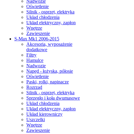
Nadwozie
Oświetlenie
Silnik - osprzęt, elektryka
Układ chłodzenia
Układ elektryczny, zapłon
Wnętrze
Zawieszenie
S-Max Mk1 2006-2015
Akcesoria, wyposażenie
dodatkowe
Filtry
Hamulce
Nadwozie
Napęd - łożyska, półosie
Oświetlenie
Paski, rolki, napinacze
Rozrząd
Silnik - osprzęt, elektryka
Sprzęgło i koła dwumasowe
Układ chłodzenia
Układ elektryczny, zapłon
Układ kierowniczy
Uszczelki
Wnętrze
Zawieszenie