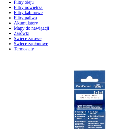
Filtry oleju
Filtry powietrza
Filtry kabinowe
Filtry paliwa
Akumulatory
Mapy do nawigacji
Żarówki
Świece żarowe
Świece zapłonowe
Termostaty