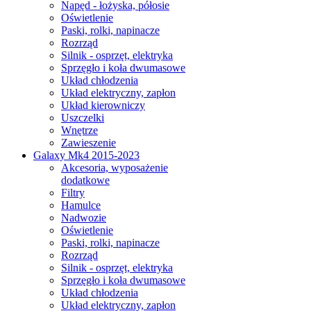
Napęd - łożyska, półosie
Oświetlenie
Paski, rolki, napinacze
Rozrząd
Silnik - osprzęt, elektryka
Sprzęgło i koła dwumasowe
Układ chłodzenia
Układ elektryczny, zapłon
Układ kierowniczy
Uszczelki
Wnętrze
Zawieszenie
Galaxy Mk4 2015-2023
Akcesoria, wyposażenie
dodatkowe
Filtry
Hamulce
Nadwozie
Oświetlenie
Paski, rolki, napinacze
Rozrząd
Silnik - osprzęt, elektryka
Sprzęgło i koła dwumasowe
Układ chłodzenia
Układ elektryczny, zapłon