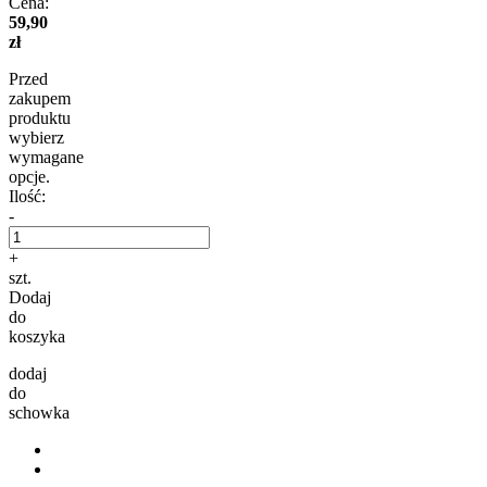
Cena:
59,90
zł
Przed
zakupem
produktu
wybierz
wymagane
opcje.
Ilość:
-
+
szt.
Dodaj
do
koszyka
dodaj
do
schowka