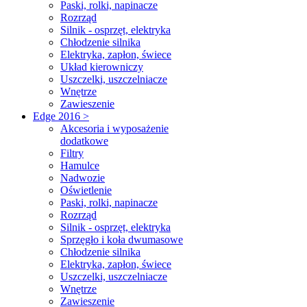
Paski, rolki, napinacze
Rozrząd
Silnik - osprzęt, elektryka
Chłodzenie silnika
Elektryka, zapłon, świece
Układ kierowniczy
Uszczelki, uszczelniacze
Wnętrze
Zawieszenie
Edge 2016 >
Akcesoria i wyposażenie
dodatkowe
Filtry
Hamulce
Nadwozie
Oświetlenie
Paski, rolki, napinacze
Rozrząd
Silnik - osprzęt, elektryka
Sprzęgło i koła dwumasowe
Chłodzenie silnika
Elektryka, zapłon, świece
Uszczelki, uszczelniacze
Wnętrze
Zawieszenie