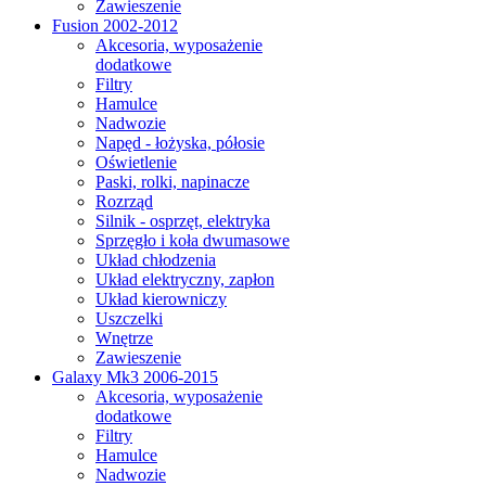
Zawieszenie
Fusion 2002-2012
Akcesoria, wyposażenie
dodatkowe
Filtry
Hamulce
Nadwozie
Napęd - łożyska, półosie
Oświetlenie
Paski, rolki, napinacze
Rozrząd
Silnik - osprzęt, elektryka
Sprzęgło i koła dwumasowe
Układ chłodzenia
Układ elektryczny, zapłon
Układ kierowniczy
Uszczelki
Wnętrze
Zawieszenie
Galaxy Mk3 2006-2015
Akcesoria, wyposażenie
dodatkowe
Filtry
Hamulce
Nadwozie