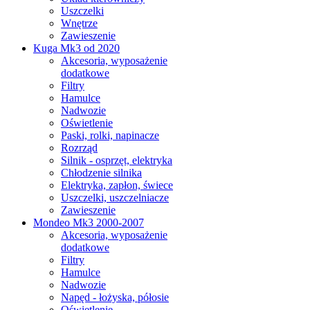
Uszczelki
Wnętrze
Zawieszenie
Kuga Mk3 od 2020
Akcesoria, wyposażenie
dodatkowe
Filtry
Hamulce
Nadwozie
Oświetlenie
Paski, rolki, napinacze
Rozrząd
Silnik - osprzęt, elektryka
Chłodzenie silnika
Elektryka, zapłon, świece
Uszczelki, uszczelniacze
Zawieszenie
Mondeo Mk3 2000-2007
Akcesoria, wyposażenie
dodatkowe
Filtry
Hamulce
Nadwozie
Napęd - łożyska, półosie
Oświetlenie