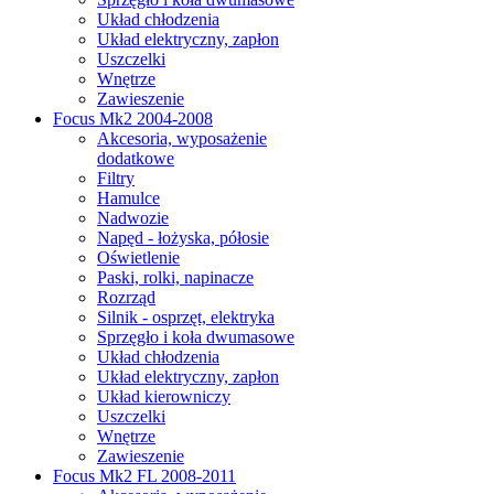
Układ chłodzenia
Układ elektryczny, zapłon
Uszczelki
Wnętrze
Zawieszenie
Focus Mk2 2004-2008
Akcesoria, wyposażenie
dodatkowe
Filtry
Hamulce
Nadwozie
Napęd - łożyska, półosie
Oświetlenie
Paski, rolki, napinacze
Rozrząd
Silnik - osprzęt, elektryka
Sprzęgło i koła dwumasowe
Układ chłodzenia
Układ elektryczny, zapłon
Układ kierowniczy
Uszczelki
Wnętrze
Zawieszenie
Focus Mk2 FL 2008-2011