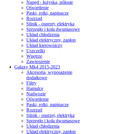
Napęd - łożyska, półosie
Oświetlenie
Paski, rolki, napinacze
Rozrząd
Silnik - osprzęt, elektryka
Sprzęgło i koła dwumasowe
Układ chłodzenia
Układ elektryczny, zapłon
Układ kierowniczy
Uszczelki
Wnętrze
Zawieszenie
Galaxy Mk4 2015-2023
Akcesoria, wyposażenie
dodatkowe
Filtry
Hamulce
Nadwozie
Oświetlenie
Paski, rolki, napinacze
Rozrząd
Silnik - osprzęt, elektryka
Sprzęgło i koła dwumasowe
Układ chłodzenia
Układ elektryczny, zapłon