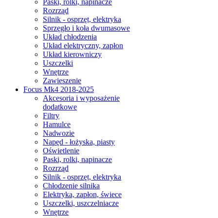
Paski, rolki, napinacze
Rozrząd
Silnik - osprzęt, elektryka
Sprzęgło i koła dwumasowe
Układ chłodzenia
Układ elektryczny, zapłon
Układ kierowniczy
Uszczelki
Wnętrze
Zawieszenie
Focus Mk4 2018-2025
Akcesoria i wyposażenie
dodatkowe
Filtry
Hamulce
Nadwozie
Napęd - łożyska, piasty
Oświetlenie
Paski, rolki, napinacze
Rozrząd
Silnik - osprzęt, elektryka
Chłodzenie silnika
Elektryka, zapłon, świece
Uszczelki, uszczelniacze
Wnętrze