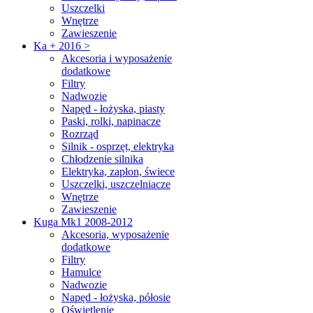
Uszczelki
Wnętrze
Zawieszenie
Ka + 2016 >
Akcesoria i wyposażenie
dodatkowe
Filtry
Nadwozie
Napęd - łożyska, piasty
Paski, rolki, napinacze
Rozrząd
Silnik - osprzęt, elektryka
Chłodzenie silnika
Elektryka, zapłon, świece
Uszczelki, uszczelniacze
Wnętrze
Zawieszenie
Kuga Mk1 2008-2012
Akcesoria, wyposażenie
dodatkowe
Filtry
Hamulce
Nadwozie
Napęd - łożyska, półosie
Oświetlenie