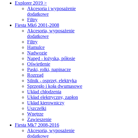
Explorer 2019 >
Akcesoria i wyposażenie
dodatkowe
Filtry
Fiesta Mk6 2001-2008
Akcesoria, wyposażenie
dodatkowe
Filtry
Hamulce
Nadwozie
Napęd - łożyska, półosie
Oświetlenie
Paski, rolki, napinacze
Rozrząd
Silnik - osprzęt, elektryka
Sprzęgło i koła dwumasowe
Układ chłodzenia
Układ elektryczny, zapłon
Układ kierowniczy
Uszczelki
Wnętrze
Zawieszenie
Fiesta Mk7 2008-2016
Akcesoria, wyposażenie
dodatkowe