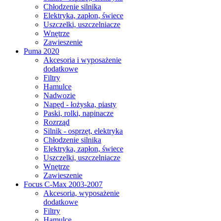
Chłodzenie silnika
Elektryka, zapłon, świece
Uszczelki, uszczelniacze
Wnętrze
Zawieszenie
Puma 2020
Akcesoria i wyposażenie
dodatkowe
Filtry
Hamulce
Nadwozie
Napęd - łożyska, piasty
Paski, rolki, napinacze
Rozrząd
Silnik - osprzęt, elektryka
Chłodzenie silnika
Elektryka, zapłon, świece
Uszczelki, uszczelniacze
Wnętrze
Zawieszenie
Focus C-Max 2003-2007
Akcesoria, wyposażenie
dodatkowe
Filtry
Hamulce