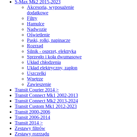
S-Max Mk2 2015-2023
Akcesoria, wyposażenie
dodatkowe
Filtry
Hamulce
Nadwozie
Oświetlenie
Paski, rolki, napinacze
Rozrząd
Silnik - osprzęt, elektryka
Sprzęgło i koła dwumasowe
Układ chłodzenia
Układ elektryczny, zapłon
Uszczelki
Wnętrze
Zawieszenie
Transit Courier 2014 >
Transit Connect Mk1 2002-2013
Transit Connect Mk2 2013-2024
Transit Custom Mk1 2012-2023
Transit 2000-2006
Transit 2006-2014
Transit 2014 >
Zestawy filtrów
Zestawy rozrządu