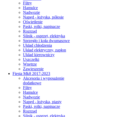
Filtry
Hamulce
Nadwozie
Napęd - łożyska, półosie
Oświetlenie
Paski, rolki, napinacze
Rozrząd
Silnik - osprzęt, elektryka
Sprzęgło i koła dwumasowe
Układ chłodzenia
Układ elektryczny, zapłon
Układ kierowniczy
Uszczelki
Wnętrze
Zawieszenie
Fiesta Mk8 2017-2023
Akcesoria i wyposażenie
dodatkowe
Filtry
Hamulce
Nadwozie
Napęd - łożyska, piasty
Paski, rolki, napinacze
Rozrząd
Silnik - osprzęt, elektryka