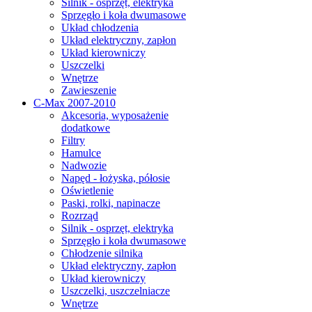
Silnik - osprzęt, elektryka
Sprzęgło i koła dwumasowe
Układ chłodzenia
Układ elektryczny, zapłon
Układ kierowniczy
Uszczelki
Wnętrze
Zawieszenie
C-Max 2007-2010
Akcesoria, wyposażenie
dodatkowe
Filtry
Hamulce
Nadwozie
Napęd - łożyska, półosie
Oświetlenie
Paski, rolki, napinacze
Rozrząd
Silnik - osprzęt, elektryka
Sprzęgło i koła dwumasowe
Chłodzenie silnika
Układ elektryczny, zapłon
Układ kierowniczy
Uszczelki, uszczelniacze
Wnętrze