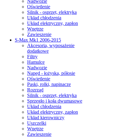
Nadwozie
Oświetlenie
Silnik - osprzęt, elektryka
Układ chłodzenia
Układ elektryczny, zapłon
Wnętrze
Zawieszenie
S-Max Mk1 2006-2015
Akcesoria, wyposażenie
dodatkowe
Filtry
Hamulce
Nadwozie
Napęd - łożyska, półosie
Oświetlenie
Paski, rolki, napinacze
Rozrząd
Silnik - osprzęt, elektryka
Sprzęgło i koła dwumasowe
Układ chłodzenia
Układ elektryczny, zapłon
Układ kierowniczy
Uszczelki
Wnętrze
Zawieszenie