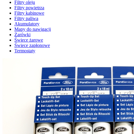
Filtry oleju
Filtry powietrza
Filtry kabinowe
Filtry paliwa
Akumulatory
Mapy do nawigacji
Żarówki
Świece żarowe
Świece zapłonowe
Termostaty