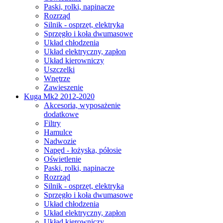
Paski, rolki, napinacze
Rozrząd
Silnik - osprzęt, elektryka
Sprzęgło i koła dwumasowe
Układ chłodzenia
Układ elektryczny, zapłon
Układ kierowniczy
Uszczelki
Wnętrze
Zawieszenie
Kuga Mk2 2012-2020
Akcesoria, wyposażenie
dodatkowe
Filtry
Hamulce
Nadwozie
Napęd - łożyska, półosie
Oświetlenie
Paski, rolki, napinacze
Rozrząd
Silnik - osprzęt, elektryka
Sprzęgło i koła dwumasowe
Układ chłodzenia
Układ elektryczny, zapłon
Układ kierowniczy