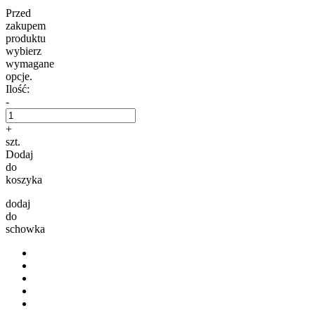
Przed
zakupem
produktu
wybierz
wymagane
opcje.
Ilość:
-
+
szt.
Dodaj
do
koszyka
dodaj
do
schowka