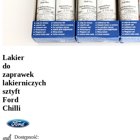
Lakier
do
zaprawek
lakierniczych
sztyft
Ford
Chilli
Dostępność: