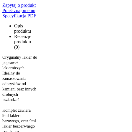
Zapytaj o produkt
Poleć znajomemu
Specyfikacja PDF
Opis
produktu
Recenzje
produktu
(0)
Oryginalny lakier do
poprawek
lakierniczych.
Idealny do
zamaskowania
odprysków od
kamieni oraz innych
drobnych
uszkodzeń.
Komplet zawiera
9ml lakieru
bazowego, oraz 9ml
lakier bezbarwnego
tzw. klaru.