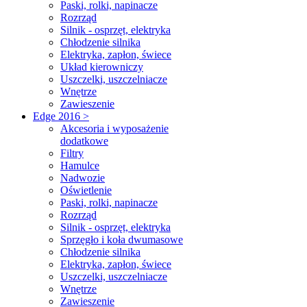
Paski, rolki, napinacze
Rozrząd
Silnik - osprzęt, elektryka
Chłodzenie silnika
Elektryka, zapłon, świece
Układ kierowniczy
Uszczelki, uszczelniacze
Wnętrze
Zawieszenie
Edge 2016 >
Akcesoria i wyposażenie
dodatkowe
Filtry
Hamulce
Nadwozie
Oświetlenie
Paski, rolki, napinacze
Rozrząd
Silnik - osprzęt, elektryka
Sprzęgło i koła dwumasowe
Chłodzenie silnika
Elektryka, zapłon, świece
Uszczelki, uszczelniacze
Wnętrze
Zawieszenie