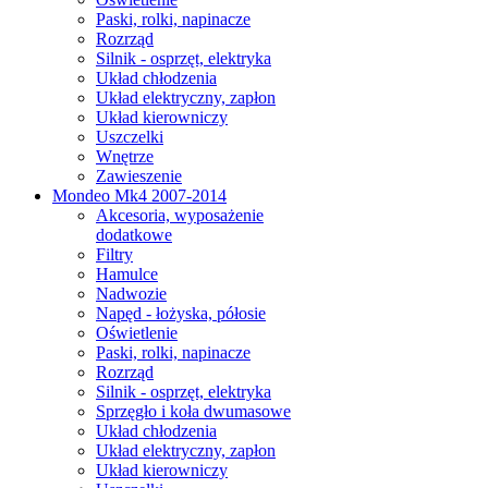
Paski, rolki, napinacze
Rozrząd
Silnik - osprzęt, elektryka
Układ chłodzenia
Układ elektryczny, zapłon
Układ kierowniczy
Uszczelki
Wnętrze
Zawieszenie
Mondeo Mk4 2007-2014
Akcesoria, wyposażenie
dodatkowe
Filtry
Hamulce
Nadwozie
Napęd - łożyska, półosie
Oświetlenie
Paski, rolki, napinacze
Rozrząd
Silnik - osprzęt, elektryka
Sprzęgło i koła dwumasowe
Układ chłodzenia
Układ elektryczny, zapłon
Układ kierowniczy