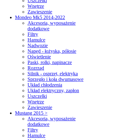
Uszczelki
Wnętrze
Zawieszenie
Mondeo Mk5 2014-2022
Akcesoria, wyposażenie
dodatkowe
Filtry
Hamulce
Nadwozie
Napęd - łożyska, półosie
Oświetlenie
Paski, rolki, napinacze
Rozrząd
Silnik - osprzęt, elektryka
Sprzęgło i koła dwumasowe
Układ chłodzenia
Układ elektryczny, zapłon
Uszczelki
Wnętrze
Zawieszenie
Mustang 2015 >
Akcesoria, wyposażenie
dodatkowe
Filtry
Hamulce