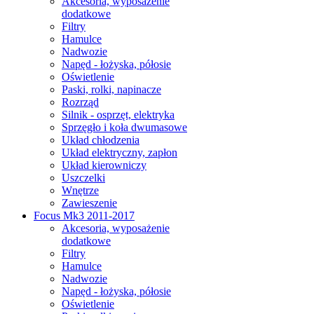
Akcesoria, wyposażenie
dodatkowe
Filtry
Hamulce
Nadwozie
Napęd - łożyska, półosie
Oświetlenie
Paski, rolki, napinacze
Rozrząd
Silnik - osprzęt, elektryka
Sprzęgło i koła dwumasowe
Układ chłodzenia
Układ elektryczny, zapłon
Układ kierowniczy
Uszczelki
Wnętrze
Zawieszenie
Focus Mk3 2011-2017
Akcesoria, wyposażenie
dodatkowe
Filtry
Hamulce
Nadwozie
Napęd - łożyska, półosie
Oświetlenie