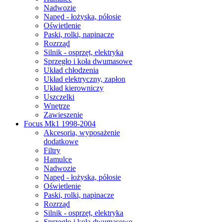
Nadwozie
Napęd - łożyska, półosie
Oświetlenie
Paski, rolki, napinacze
Rozrząd
Silnik - osprzęt, elektryka
Sprzęgło i koła dwumasowe
Układ chłodzenia
Układ elektryczny, zapłon
Układ kierowniczy
Uszczelki
Wnętrze
Zawieszenie
Focus Mk1 1998-2004
Akcesoria, wyposażenie
dodatkowe
Filtry
Hamulce
Nadwozie
Napęd - łożyska, półosie
Oświetlenie
Paski, rolki, napinacze
Rozrząd
Silnik - osprzęt, elektryka
Sprzęgło i koła dwumasowe