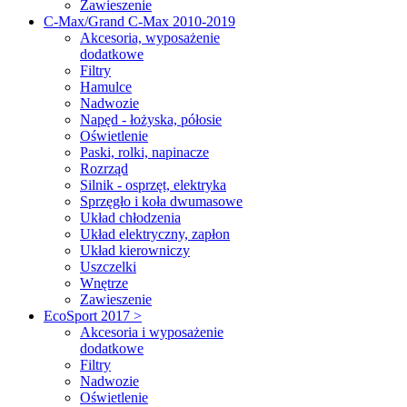
Zawieszenie
C-Max/Grand C-Max 2010-2019
Akcesoria, wyposażenie
dodatkowe
Filtry
Hamulce
Nadwozie
Napęd - łożyska, półosie
Oświetlenie
Paski, rolki, napinacze
Rozrząd
Silnik - osprzęt, elektryka
Sprzęgło i koła dwumasowe
Układ chłodzenia
Układ elektryczny, zapłon
Układ kierowniczy
Uszczelki
Wnętrze
Zawieszenie
EcoSport 2017 >
Akcesoria i wyposażenie
dodatkowe
Filtry
Nadwozie
Oświetlenie