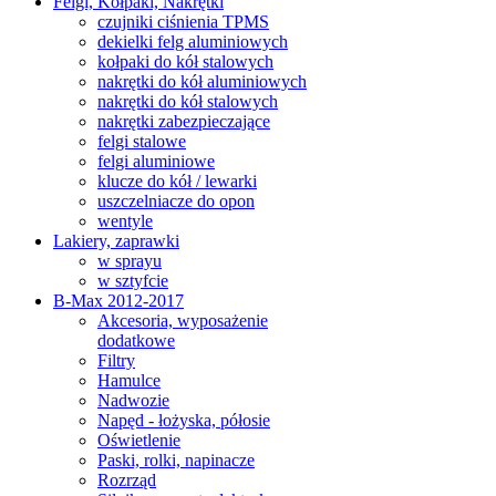
Felgi, Kołpaki, Nakrętki
czujniki ciśnienia TPMS
dekielki felg aluminiowych
kołpaki do kół stalowych
nakrętki do kół aluminiowych
nakrętki do kół stalowych
nakrętki zabezpieczające
felgi stalowe
felgi aluminiowe
klucze do kół / lewarki
uszczelniacze do opon
wentyle
Lakiery, zaprawki
w sprayu
w sztyfcie
B-Max 2012-2017
Akcesoria, wyposażenie
dodatkowe
Filtry
Hamulce
Nadwozie
Napęd - łożyska, półosie
Oświetlenie
Paski, rolki, napinacze
Rozrząd