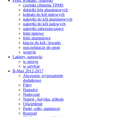
Felgi, Kołpaki, Nakrętki
czujniki ciśnienia TPMS
dekielki felg aluminiowych
kołpaki do kół stalowych
nakrętki do kół aluminiowych
nakrętki do kół stalowych
nakrętki zabezpieczające
felgi stalowe
felgi aluminiowe
klucze do kół / lewarki
uszczelniacze do opon
wentyle
Lakiery, zaprawki
w sprayu
w sztyfcie
B-Max 2012-2017
Akcesoria, wyposażenie
dodatkowe
Filtry
Hamulce
Nadwozie
Napęd - łożyska, półosie
Oświetlenie
Paski, rolki, napinacze
Rozrząd