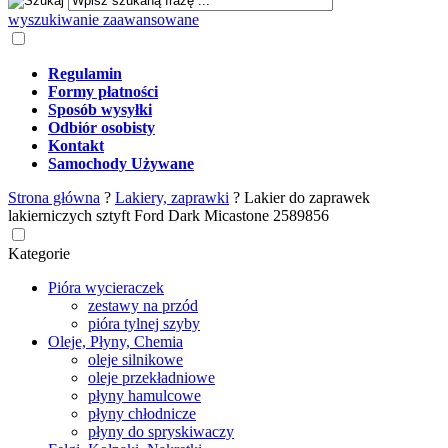
wyszukiwanie zaawansowane
Regulamin
Formy płatności
Sposób wysyłki
Odbiór osobisty
Kontakt
Samochody Używane
Strona główna
?
Lakiery, zaprawki
?
Lakier do zaprawek
lakierniczych sztyft Ford Dark Micastone 2589856
Kategorie
Pióra wycieraczek
zestawy na przód
pióra tylnej szyby
Oleje, Płyny, Chemia
oleje silnikowe
oleje przekładniowe
płyny hamulcowe
płyny chłodnicze
płyny do spryskiwaczy