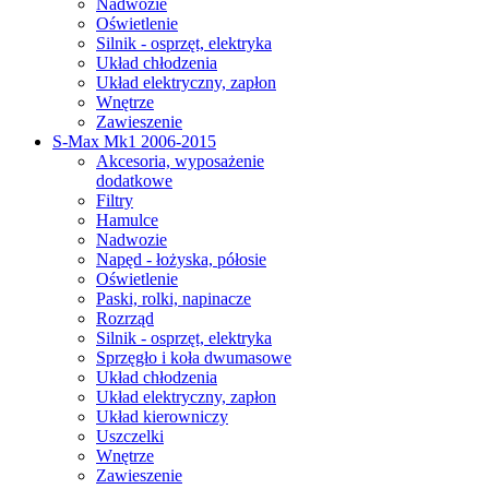
Nadwozie
Oświetlenie
Silnik - osprzęt, elektryka
Układ chłodzenia
Układ elektryczny, zapłon
Wnętrze
Zawieszenie
S-Max Mk1 2006-2015
Akcesoria, wyposażenie
dodatkowe
Filtry
Hamulce
Nadwozie
Napęd - łożyska, półosie
Oświetlenie
Paski, rolki, napinacze
Rozrząd
Silnik - osprzęt, elektryka
Sprzęgło i koła dwumasowe
Układ chłodzenia
Układ elektryczny, zapłon
Układ kierowniczy
Uszczelki
Wnętrze
Zawieszenie