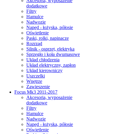
Akcesoria, wyposażenie
dodatkowe
Filtry
Hamulce
Nadwozie
Napęd - łożyska, półosie
Oświetlenie
Paski, rolki, napinacze
Rozrząd
Silnik - osprzęt, elektryka
Sprzęgło i koła dwumasowe
Układ chłodzenia
Układ elektryczny, zapłon
Układ kierowniczy
Uszczelki
Wnętrze
Zawieszenie
Focus Mk3 2011-2017
Akcesoria, wyposażenie
dodatkowe
Filtry
Hamulce
Nadwozie
Napęd - łożyska, półosie
Oświetlenie