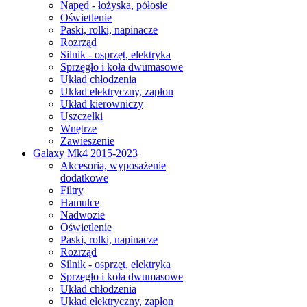
Napęd - łożyska, półosie
Oświetlenie
Paski, rolki, napinacze
Rozrząd
Silnik - osprzęt, elektryka
Sprzęgło i koła dwumasowe
Układ chłodzenia
Układ elektryczny, zapłon
Układ kierowniczy
Uszczelki
Wnętrze
Zawieszenie
Galaxy Mk4 2015-2023
Akcesoria, wyposażenie
dodatkowe
Filtry
Hamulce
Nadwozie
Oświetlenie
Paski, rolki, napinacze
Rozrząd
Silnik - osprzęt, elektryka
Sprzęgło i koła dwumasowe
Układ chłodzenia
Układ elektryczny, zapłon