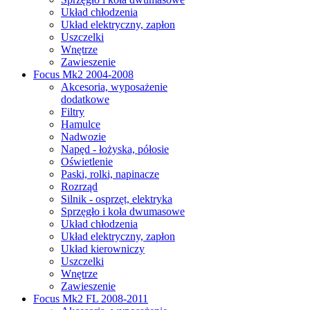
Układ chłodzenia
Układ elektryczny, zapłon
Uszczelki
Wnętrze
Zawieszenie
Focus Mk2 2004-2008
Akcesoria, wyposażenie
dodatkowe
Filtry
Hamulce
Nadwozie
Napęd - łożyska, półosie
Oświetlenie
Paski, rolki, napinacze
Rozrząd
Silnik - osprzęt, elektryka
Sprzęgło i koła dwumasowe
Układ chłodzenia
Układ elektryczny, zapłon
Układ kierowniczy
Uszczelki
Wnętrze
Zawieszenie
Focus Mk2 FL 2008-2011