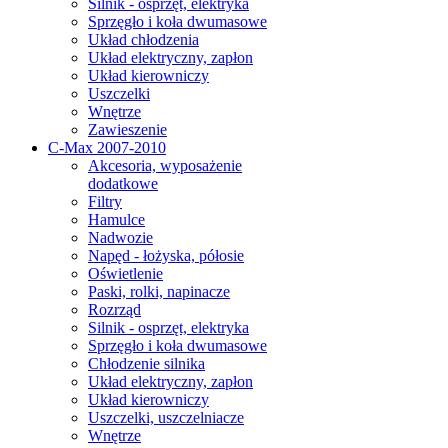
Silnik - osprzęt, elektryka
Sprzęgło i koła dwumasowe
Układ chłodzenia
Układ elektryczny, zapłon
Układ kierowniczy
Uszczelki
Wnętrze
Zawieszenie
C-Max 2007-2010
Akcesoria, wyposażenie
dodatkowe
Filtry
Hamulce
Nadwozie
Napęd - łożyska, półosie
Oświetlenie
Paski, rolki, napinacze
Rozrząd
Silnik - osprzęt, elektryka
Sprzęgło i koła dwumasowe
Chłodzenie silnika
Układ elektryczny, zapłon
Układ kierowniczy
Uszczelki, uszczelniacze
Wnętrze