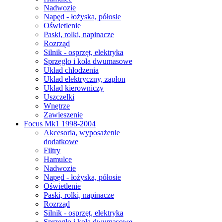
Nadwozie
Napęd - łożyska, półosie
Oświetlenie
Paski, rolki, napinacze
Rozrząd
Silnik - osprzęt, elektryka
Sprzęgło i koła dwumasowe
Układ chłodzenia
Układ elektryczny, zapłon
Układ kierowniczy
Uszczelki
Wnętrze
Zawieszenie
Focus Mk1 1998-2004
Akcesoria, wyposażenie
dodatkowe
Filtry
Hamulce
Nadwozie
Napęd - łożyska, półosie
Oświetlenie
Paski, rolki, napinacze
Rozrząd
Silnik - osprzęt, elektryka
Sprzęgło i koła dwumasowe