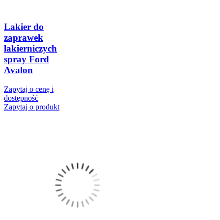
Lakier do
zaprawek
lakierniczych
spray Ford
Avalon
Zapytaj o cenę i
dostępność
Zapytaj o produkt