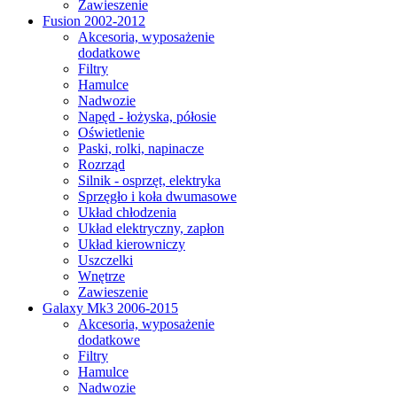
Zawieszenie
Fusion 2002-2012
Akcesoria, wyposażenie
dodatkowe
Filtry
Hamulce
Nadwozie
Napęd - łożyska, półosie
Oświetlenie
Paski, rolki, napinacze
Rozrząd
Silnik - osprzęt, elektryka
Sprzęgło i koła dwumasowe
Układ chłodzenia
Układ elektryczny, zapłon
Układ kierowniczy
Uszczelki
Wnętrze
Zawieszenie
Galaxy Mk3 2006-2015
Akcesoria, wyposażenie
dodatkowe
Filtry
Hamulce
Nadwozie