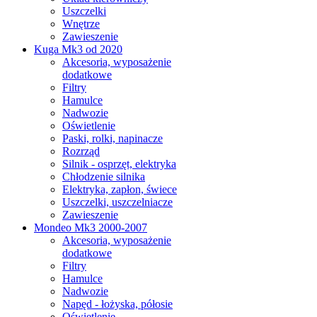
Uszczelki
Wnętrze
Zawieszenie
Kuga Mk3 od 2020
Akcesoria, wyposażenie
dodatkowe
Filtry
Hamulce
Nadwozie
Oświetlenie
Paski, rolki, napinacze
Rozrząd
Silnik - osprzęt, elektryka
Chłodzenie silnika
Elektryka, zapłon, świece
Uszczelki, uszczelniacze
Zawieszenie
Mondeo Mk3 2000-2007
Akcesoria, wyposażenie
dodatkowe
Filtry
Hamulce
Nadwozie
Napęd - łożyska, półosie
Oświetlenie