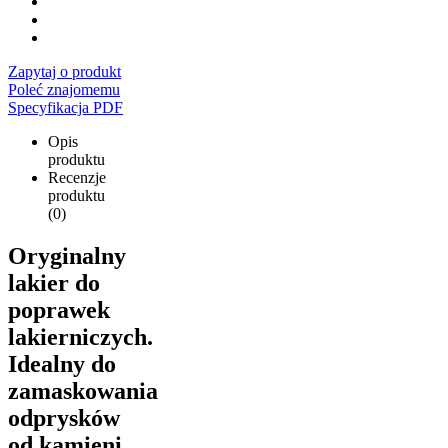
Zapytaj o produkt
Poleć znajomemu
Specyfikacja PDF
Opis
produktu
Recenzje
produktu
(0)
Oryginalny
lakier do
poprawek
lakierniczych.
Idealny do
zamaskowania
odprysków
od kamieni