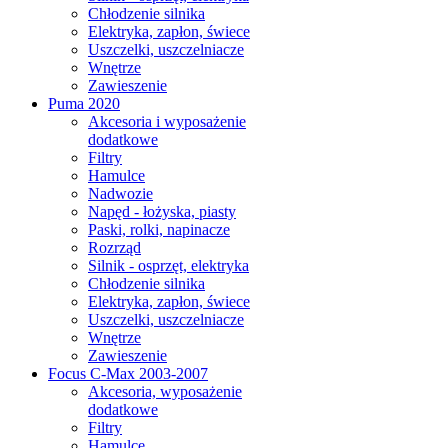
Chłodzenie silnika
Elektryka, zapłon, świece
Uszczelki, uszczelniacze
Wnętrze
Zawieszenie
Puma 2020
Akcesoria i wyposażenie
dodatkowe
Filtry
Hamulce
Nadwozie
Napęd - łożyska, piasty
Paski, rolki, napinacze
Rozrząd
Silnik - osprzęt, elektryka
Chłodzenie silnika
Elektryka, zapłon, świece
Uszczelki, uszczelniacze
Wnętrze
Zawieszenie
Focus C-Max 2003-2007
Akcesoria, wyposażenie
dodatkowe
Filtry
Hamulce