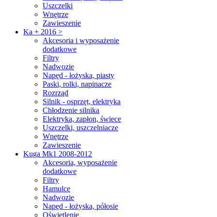
Uszczelki
Wnętrze
Zawieszenie
Ka + 2016 >
Akcesoria i wyposażenie
dodatkowe
Filtry
Nadwozie
Napęd - łożyska, piasty
Paski, rolki, napinacze
Rozrząd
Silnik - osprzęt, elektryka
Chłodzenie silnika
Elektryka, zapłon, świece
Uszczelki, uszczelniacze
Wnętrze
Zawieszenie
Kuga Mk1 2008-2012
Akcesoria, wyposażenie
dodatkowe
Filtry
Hamulce
Nadwozie
Napęd - łożyska, półosie
Oświetlenie