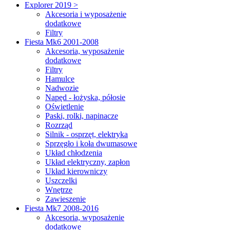
Explorer 2019 >
Akcesoria i wyposażenie
dodatkowe
Filtry
Fiesta Mk6 2001-2008
Akcesoria, wyposażenie
dodatkowe
Filtry
Hamulce
Nadwozie
Napęd - łożyska, półosie
Oświetlenie
Paski, rolki, napinacze
Rozrząd
Silnik - osprzęt, elektryka
Sprzęgło i koła dwumasowe
Układ chłodzenia
Układ elektryczny, zapłon
Układ kierowniczy
Uszczelki
Wnętrze
Zawieszenie
Fiesta Mk7 2008-2016
Akcesoria, wyposażenie
dodatkowe