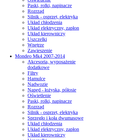
Paski, rolki, napinacze
Rozrząd
Silnik - osprzęt, elektryka
Układ chłodzenia
Układ elektryczny, zapłon
Układ kierowniczy
Uszczelki
Wnętrze
Zawieszenie
Mondeo Mk4 2007-2014
Akcesoria, wyposażenie
dodatkowe
Filtry
Hamulce
Nadwozie
Napęd - łożyska, półosie
Oświetlenie
Paski, rolki, napinacze
Rozrząd
Silnik - osprzęt, elektryka
Sprzęgło i koła dwumasowe
Układ chłodzenia
Układ elektryczny, zapłon
Układ kierowniczy