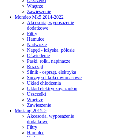
Uszczelki
Wnętrze
Zawieszenie
Mondeo Mk5 2014-2022
Akcesoria, wyposażenie
dodatkowe
Filtry
Hamulce
Nadwozie
Napęd - łożyska, półosie
Oświetlenie
Paski, rolki, napinacze
Rozrząd
Silnik - osprzęt, elektryka
Sprzęgło i koła dwumasowe
Układ chłodzenia
Układ elektryczny, zapłon
Uszczelki
Wnętrze
Zawieszenie
Mustang 2015 >
Akcesoria, wyposażenie
dodatkowe
Filtry
Hamulce