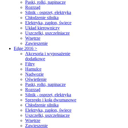
Paski, rolki, napinacze
Rozrząd
Silnik - osprzęt, elektryka
Chłodzenie silnika
Elektryka, zapłon, świece
Układ kierowniczy
Uszczelki, uszczelniacze
Wnętrze
Zawieszenie
Edge 2016 >
Akcesoria i wyposażenie
dodatkowe
Filtry
Hamulce
Nadwozie
Oświetlenie
Paski, rolki, napinacze
Rozrząd
Silnik - osprzęt, elektryka
Sprzęgło i koła dwumasowe
Chłodzenie silnika
Elektryka, zapłon, świece
Uszczelki, uszczelniacze
Wnętrze
Zawieszenie