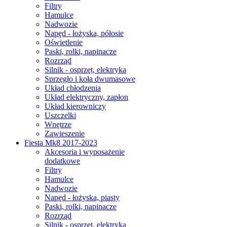
Filtry
Hamulce
Nadwozie
Napęd - łożyska, półosie
Oświetlenie
Paski, rolki, napinacze
Rozrząd
Silnik - osprzęt, elektryka
Sprzęgło i koła dwumasowe
Układ chłodzenia
Układ elektryczny, zapłon
Układ kierowniczy
Uszczelki
Wnętrze
Zawieszenie
Fiesta Mk8 2017-2023
Akcesoria i wyposażenie
dodatkowe
Filtry
Hamulce
Nadwozie
Napęd - łożyska, piasty
Paski, rolki, napinacze
Rozrząd
Silnik - osprzęt, elektryka