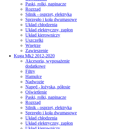
Paski, rolki, napinacze
Rozrząd
Silnik - osprzęt, elektryka
Sprzęgło i koła dwumasowe
Układ chłodzenia
Układ elektryczny, zapłon
Układ kierowniczy
Uszczelki
Wnętrze
Zawieszenie
Kuga Mk2 2012-2020
Akcesoria, wyposażenie
dodatkowe
Filtry
Hamulce
Nadwozie
Napęd - łożyska, półosie
Oświetlenie
Paski, rolki, napinacze
Rozrząd
Silnik - osprzęt, elektryka
Sprzęgło i koła dwumasowe
Układ chłodzenia
Układ elektryczny, zapłon
Układ kierowniczy