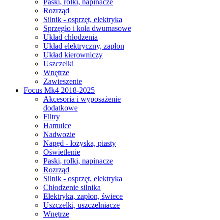
Paski, rolki, napinacze
Rozrząd
Silnik - osprzęt, elektryka
Sprzęgło i koła dwumasowe
Układ chłodzenia
Układ elektryczny, zapłon
Układ kierowniczy
Uszczelki
Wnętrze
Zawieszenie
Focus Mk4 2018-2025
Akcesoria i wyposażenie
dodatkowe
Filtry
Hamulce
Nadwozie
Napęd - łożyska, piasty
Oświetlenie
Paski, rolki, napinacze
Rozrząd
Silnik - osprzęt, elektryka
Chłodzenie silnika
Elektryka, zapłon, świece
Uszczelki, uszczelniacze
Wnętrze