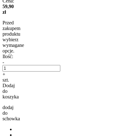
Cena:
59,90
zł
Przed
zakupem
produktu
wybierz
wymagane
opcje.
Ilość:
-
+
szt.
Dodaj
do
koszyka
dodaj
do
schowka