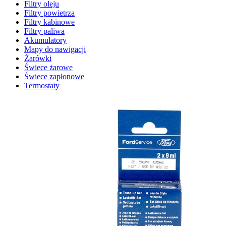
Filtry oleju
Filtry powietrza
Filtry kabinowe
Filtry paliwa
Akumulatory
Mapy do nawigacji
Żarówki
Świece żarowe
Świece zapłonowe
Termostaty