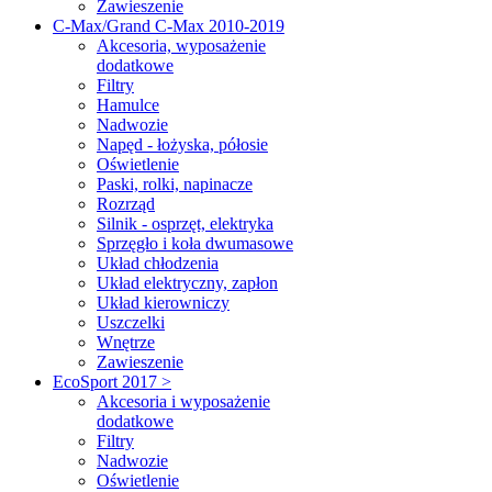
Zawieszenie
C-Max/Grand C-Max 2010-2019
Akcesoria, wyposażenie
dodatkowe
Filtry
Hamulce
Nadwozie
Napęd - łożyska, półosie
Oświetlenie
Paski, rolki, napinacze
Rozrząd
Silnik - osprzęt, elektryka
Sprzęgło i koła dwumasowe
Układ chłodzenia
Układ elektryczny, zapłon
Układ kierowniczy
Uszczelki
Wnętrze
Zawieszenie
EcoSport 2017 >
Akcesoria i wyposażenie
dodatkowe
Filtry
Nadwozie
Oświetlenie