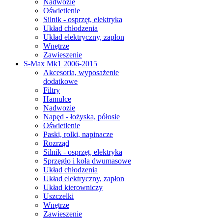
Nadwozie
Oświetlenie
Silnik - osprzęt, elektryka
Układ chłodzenia
Układ elektryczny, zapłon
Wnętrze
Zawieszenie
S-Max Mk1 2006-2015
Akcesoria, wyposażenie
dodatkowe
Filtry
Hamulce
Nadwozie
Napęd - łożyska, półosie
Oświetlenie
Paski, rolki, napinacze
Rozrząd
Silnik - osprzęt, elektryka
Sprzęgło i koła dwumasowe
Układ chłodzenia
Układ elektryczny, zapłon
Układ kierowniczy
Uszczelki
Wnętrze
Zawieszenie