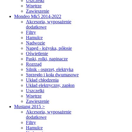
Uszczelki
Wnętrze
Zawieszenie
Mondeo Mk5 2014-2022
Akcesoria, wyposażenie
dodatkowe
Filtry
Hamulce
Nadwozie
Napęd - łożyska, półosie
Oświetlenie
Paski, rolki, napinacze
Rozrząd
Silnik - osprzęt, elektryka
Sprzęgło i koła dwumasowe
Układ chłodzenia
Układ elektryczny, zapłon
Uszczelki
Wnętrze
Zawieszenie
Mustang 2015 >
Akcesoria, wyposażenie
dodatkowe
Filtry
Hamulce