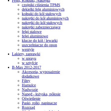
Felgi, Kołpaki, Nakrętki
czujniki ciśnienia TPMS
dekielki felg aluminiowych
kołpaki do kół stalowych
nakrętki do kół aluminiowych
nakrętki do kół stalowych
nakrętki zabezpieczające
felgi stalowe
felgi aluminiowe
klucze do kół / lewarki
uszczelniacze do opon
wentyle
Lakiery, zaprawki
w sprayu
w sztyfcie
B-Max 2012-2017
Akcesoria, wyposażenie
dodatkowe
Filtry
Hamulce
Nadwozie
Napęd - łożyska, półosie
Oświetlenie
Paski, rolki, napinacze
Rozrząd