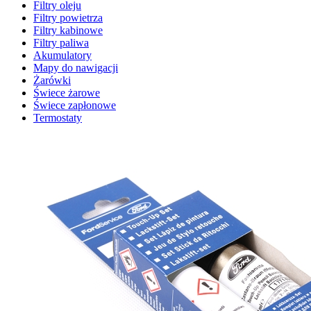
Filtry oleju
Filtry powietrza
Filtry kabinowe
Filtry paliwa
Akumulatory
Mapy do nawigacji
Żarówki
Świece żarowe
Świece zapłonowe
Termostaty