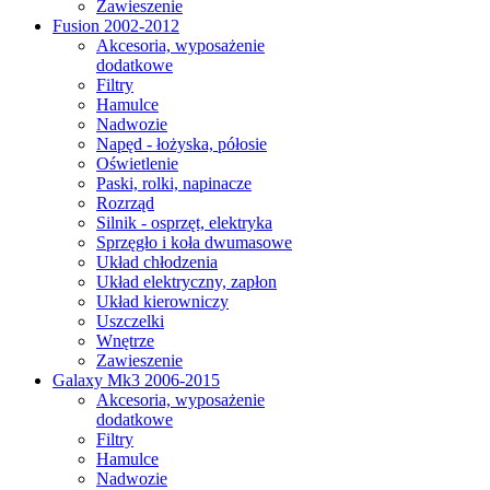
Zawieszenie
Fusion 2002-2012
Akcesoria, wyposażenie
dodatkowe
Filtry
Hamulce
Nadwozie
Napęd - łożyska, półosie
Oświetlenie
Paski, rolki, napinacze
Rozrząd
Silnik - osprzęt, elektryka
Sprzęgło i koła dwumasowe
Układ chłodzenia
Układ elektryczny, zapłon
Układ kierowniczy
Uszczelki
Wnętrze
Zawieszenie
Galaxy Mk3 2006-2015
Akcesoria, wyposażenie
dodatkowe
Filtry
Hamulce
Nadwozie