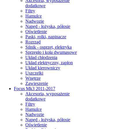
Akcesoria, wyposażenie
dodatkowe
Filtry
Hamulce
Nadwozie
Napęd - łożyska, półosie
Oświetlenie
Paski, rolki, napinacze
Rozrząd
Silnik - osprzęt, elektryka
Sprzęgło i koła dwumasowe
Układ chłodzenia
Układ elektryczny, zapłon
Układ kierowniczy
Uszczelki
Wnętrze
Zawieszenie
Focus Mk3 2011-2017
Akcesoria, wyposażenie
dodatkowe
Filtry
Hamulce
Nadwozie
Napęd - łożyska, półosie
Oświetlenie