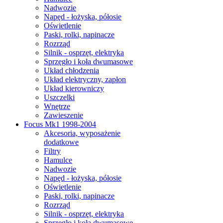
Nadwozie
Napęd - łożyska, półosie
Oświetlenie
Paski, rolki, napinacze
Rozrząd
Silnik - osprzęt, elektryka
Sprzęgło i koła dwumasowe
Układ chłodzenia
Układ elektryczny, zapłon
Układ kierowniczy
Uszczelki
Wnętrze
Zawieszenie
Focus Mk1 1998-2004
Akcesoria, wyposażenie
dodatkowe
Filtry
Hamulce
Nadwozie
Napęd - łożyska, półosie
Oświetlenie
Paski, rolki, napinacze
Rozrząd
Silnik - osprzęt, elektryka
Sprzęgło i koła dwumasowe