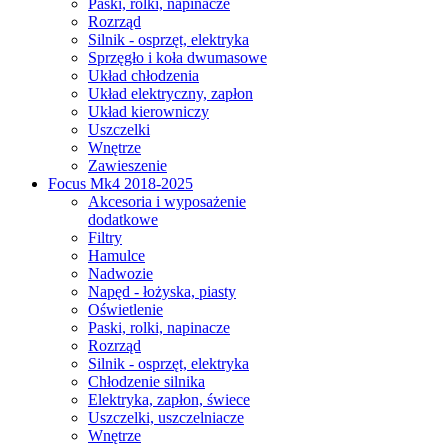
Paski, rolki, napinacze
Rozrząd
Silnik - osprzęt, elektryka
Sprzęgło i koła dwumasowe
Układ chłodzenia
Układ elektryczny, zapłon
Układ kierowniczy
Uszczelki
Wnętrze
Zawieszenie
Focus Mk4 2018-2025
Akcesoria i wyposażenie
dodatkowe
Filtry
Hamulce
Nadwozie
Napęd - łożyska, piasty
Oświetlenie
Paski, rolki, napinacze
Rozrząd
Silnik - osprzęt, elektryka
Chłodzenie silnika
Elektryka, zapłon, świece
Uszczelki, uszczelniacze
Wnętrze