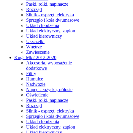
Paski, rolki, napinacze
Rozrząd
Silnik - osprzęt, elektryka
Sprzęgło i koła dwumasowe
Układ chłodzenia
Układ elektryczny, zapłon
Układ kierowniczy
Uszczelki
Wnętrze
Zawieszenie
Kuga Mk2 2012-2020
Akcesoria, wyposażenie
dodatkowe
Filtry
Hamulce
Nadwozie
Napęd - łożyska, półosie
Oświetlenie
Paski, rolki, napinacze
Rozrząd
Silnik - osprzęt, elektryka
Sprzęgło i koła dwumasowe
Układ chłodzenia
Układ elektryczny, zapłon
Układ kierowniczy