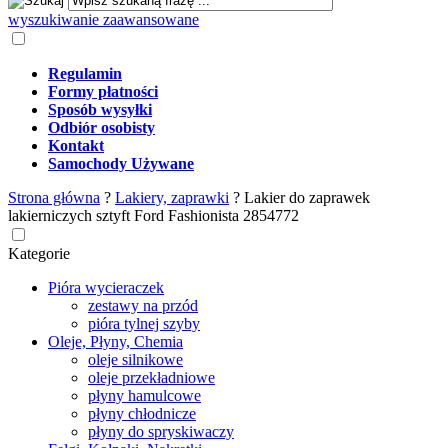
wyszukiwanie zaawansowane
Regulamin
Formy płatności
Sposób wysyłki
Odbiór osobisty
Kontakt
Samochody Używane
Strona główna
?
Lakiery, zaprawki
?
Lakier do zaprawek
lakierniczych sztyft Ford Fashionista 2854772
Kategorie
Pióra wycieraczek
zestawy na przód
pióra tylnej szyby
Oleje, Płyny, Chemia
oleje silnikowe
oleje przekładniowe
płyny hamulcowe
płyny chłodnicze
płyny do spryskiwaczy