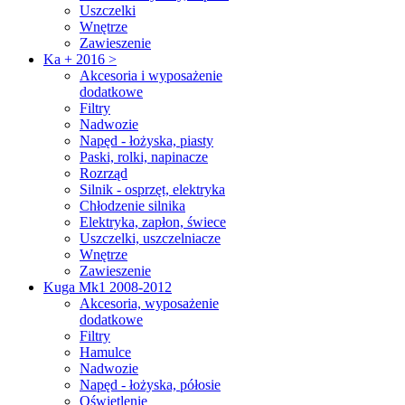
Uszczelki
Wnętrze
Zawieszenie
Ka + 2016 >
Akcesoria i wyposażenie
dodatkowe
Filtry
Nadwozie
Napęd - łożyska, piasty
Paski, rolki, napinacze
Rozrząd
Silnik - osprzęt, elektryka
Chłodzenie silnika
Elektryka, zapłon, świece
Uszczelki, uszczelniacze
Wnętrze
Zawieszenie
Kuga Mk1 2008-2012
Akcesoria, wyposażenie
dodatkowe
Filtry
Hamulce
Nadwozie
Napęd - łożyska, półosie
Oświetlenie