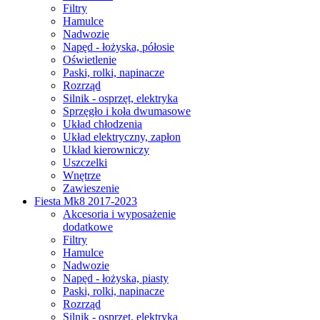
Filtry
Hamulce
Nadwozie
Napęd - łożyska, półosie
Oświetlenie
Paski, rolki, napinacze
Rozrząd
Silnik - osprzęt, elektryka
Sprzęgło i koła dwumasowe
Układ chłodzenia
Układ elektryczny, zapłon
Układ kierowniczy
Uszczelki
Wnętrze
Zawieszenie
Fiesta Mk8 2017-2023
Akcesoria i wyposażenie
dodatkowe
Filtry
Hamulce
Nadwozie
Napęd - łożyska, piasty
Paski, rolki, napinacze
Rozrząd
Silnik - osprzęt, elektryka