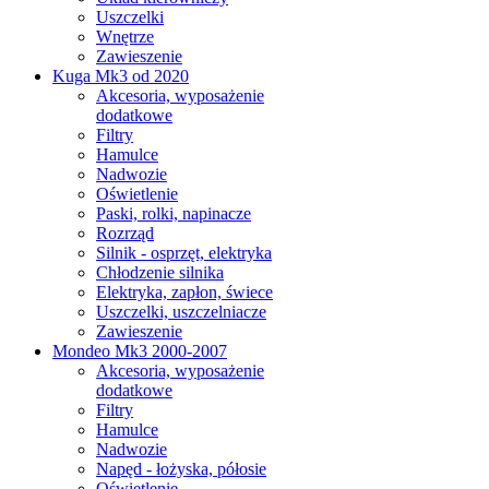
Uszczelki
Wnętrze
Zawieszenie
Kuga Mk3 od 2020
Akcesoria, wyposażenie
dodatkowe
Filtry
Hamulce
Nadwozie
Oświetlenie
Paski, rolki, napinacze
Rozrząd
Silnik - osprzęt, elektryka
Chłodzenie silnika
Elektryka, zapłon, świece
Uszczelki, uszczelniacze
Zawieszenie
Mondeo Mk3 2000-2007
Akcesoria, wyposażenie
dodatkowe
Filtry
Hamulce
Nadwozie
Napęd - łożyska, półosie
Oświetlenie