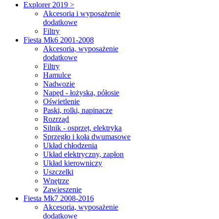
Explorer 2019 >
Akcesoria i wyposażenie
dodatkowe
Filtry
Fiesta Mk6 2001-2008
Akcesoria, wyposażenie
dodatkowe
Filtry
Hamulce
Nadwozie
Napęd - łożyska, półosie
Oświetlenie
Paski, rolki, napinacze
Rozrząd
Silnik - osprzęt, elektryka
Sprzęgło i koła dwumasowe
Układ chłodzenia
Układ elektryczny, zapłon
Układ kierowniczy
Uszczelki
Wnętrze
Zawieszenie
Fiesta Mk7 2008-2016
Akcesoria, wyposażenie
dodatkowe