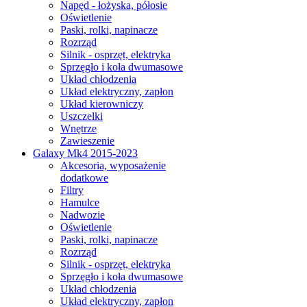
Napęd - łożyska, półosie
Oświetlenie
Paski, rolki, napinacze
Rozrząd
Silnik - osprzęt, elektryka
Sprzęgło i koła dwumasowe
Układ chłodzenia
Układ elektryczny, zapłon
Układ kierowniczy
Uszczelki
Wnętrze
Zawieszenie
Galaxy Mk4 2015-2023
Akcesoria, wyposażenie
dodatkowe
Filtry
Hamulce
Nadwozie
Oświetlenie
Paski, rolki, napinacze
Rozrząd
Silnik - osprzęt, elektryka
Sprzęgło i koła dwumasowe
Układ chłodzenia
Układ elektryczny, zapłon