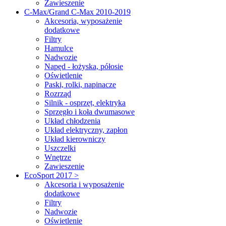
Zawieszenie
C-Max/Grand C-Max 2010-2019
Akcesoria, wyposażenie
dodatkowe
Filtry
Hamulce
Nadwozie
Napęd - łożyska, półosie
Oświetlenie
Paski, rolki, napinacze
Rozrząd
Silnik - osprzęt, elektryka
Sprzęgło i koła dwumasowe
Układ chłodzenia
Układ elektryczny, zapłon
Układ kierowniczy
Uszczelki
Wnętrze
Zawieszenie
EcoSport 2017 >
Akcesoria i wyposażenie
dodatkowe
Filtry
Nadwozie
Oświetlenie