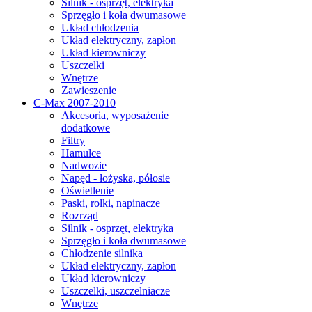
Silnik - osprzęt, elektryka
Sprzęgło i koła dwumasowe
Układ chłodzenia
Układ elektryczny, zapłon
Układ kierowniczy
Uszczelki
Wnętrze
Zawieszenie
C-Max 2007-2010
Akcesoria, wyposażenie
dodatkowe
Filtry
Hamulce
Nadwozie
Napęd - łożyska, półosie
Oświetlenie
Paski, rolki, napinacze
Rozrząd
Silnik - osprzęt, elektryka
Sprzęgło i koła dwumasowe
Chłodzenie silnika
Układ elektryczny, zapłon
Układ kierowniczy
Uszczelki, uszczelniacze
Wnętrze