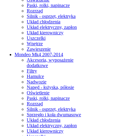
Paski, rolki, napinacze
Rozrząd
Silnik - osprzęt, elektryka
Układ chłodzenia
Układ elektryczny, zapłon
Układ kierowniczy
Uszczelki
Wnętrze
Zawieszenie
Mondeo Mk4 2007-2014
Akcesoria, wyposażenie
dodatkowe
Filtry
Hamulce
Nadwozie
Napęd - łożyska, półosie
Oświetlenie
Paski, rolki, napinacze
Rozrząd
Silnik - osprzęt, elektryka
Sprzęgło i koła dwumasowe
Układ chłodzenia
Układ elektryczny, zapłon
Układ kierowniczy