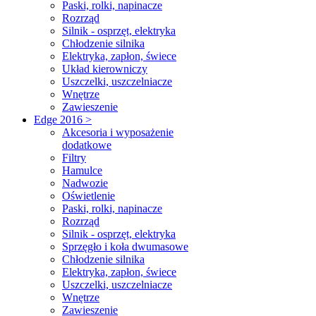
Paski, rolki, napinacze
Rozrząd
Silnik - osprzęt, elektryka
Chłodzenie silnika
Elektryka, zapłon, świece
Układ kierowniczy
Uszczelki, uszczelniacze
Wnętrze
Zawieszenie
Edge 2016 >
Akcesoria i wyposażenie
dodatkowe
Filtry
Hamulce
Nadwozie
Oświetlenie
Paski, rolki, napinacze
Rozrząd
Silnik - osprzęt, elektryka
Sprzęgło i koła dwumasowe
Chłodzenie silnika
Elektryka, zapłon, świece
Uszczelki, uszczelniacze
Wnętrze
Zawieszenie