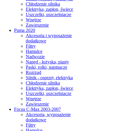
Chłodzenie silnika
Elektryka, zapłon, świece
Uszczelki, uszczelniacze
Wnętrze
Zawieszenie
Puma 2020
Akcesoria i wyposażenie
dodatkowe
Filtry
Hamulce
Nadwozie
Napęd - łożyska, piasty
Paski, rolki, napinacze
Rozrząd
Silnik - osprzęt, elektryka
Chłodzenie silnika
Elektryka, zapłon, świece
Uszczelki, uszczelniacze
Wnętrze
Zawieszenie
Focus C-Max 2003-2007
Akcesoria, wyposażenie
dodatkowe
Filtry
Hamulce