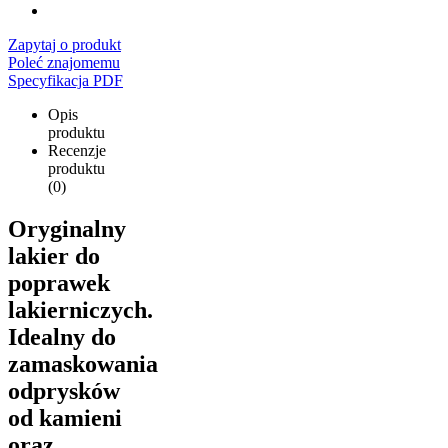
Zapytaj o produkt
Poleć znajomemu
Specyfikacja PDF
Opis
produktu
Recenzje
produktu
(0)
Oryginalny
lakier do
poprawek
lakierniczych.
Idealny do
zamaskowania
odprysków
od kamieni
oraz