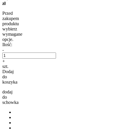
zł
Przed
zakupem
produktu
wybierz
wymagane
opcje.
Ilość:
-
+
szt.
Dodaj
do
koszyka
dodaj
do
schowka