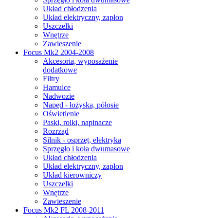
Układ chłodzenia
Układ elektryczny, zapłon
Uszczelki
Wnętrze
Zawieszenie
Focus Mk2 2004-2008
Akcesoria, wyposażenie
dodatkowe
Filtry
Hamulce
Nadwozie
Napęd - łożyska, półosie
Oświetlenie
Paski, rolki, napinacze
Rozrząd
Silnik - osprzęt, elektryka
Sprzęgło i koła dwumasowe
Układ chłodzenia
Układ elektryczny, zapłon
Układ kierowniczy
Uszczelki
Wnętrze
Zawieszenie
Focus Mk2 FL 2008-2011