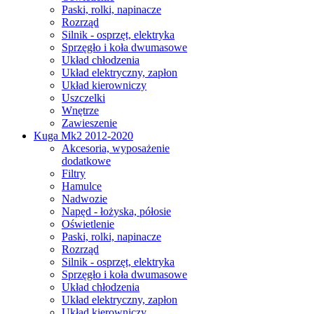
Paski, rolki, napinacze
Rozrząd
Silnik - osprzęt, elektryka
Sprzęgło i koła dwumasowe
Układ chłodzenia
Układ elektryczny, zapłon
Układ kierowniczy
Uszczelki
Wnętrze
Zawieszenie
Kuga Mk2 2012-2020
Akcesoria, wyposażenie
dodatkowe
Filtry
Hamulce
Nadwozie
Napęd - łożyska, półosie
Oświetlenie
Paski, rolki, napinacze
Rozrząd
Silnik - osprzęt, elektryka
Sprzęgło i koła dwumasowe
Układ chłodzenia
Układ elektryczny, zapłon
Układ kierowniczy