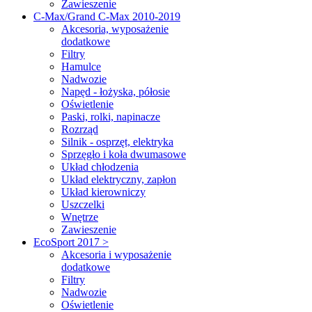
Zawieszenie
C-Max/Grand C-Max 2010-2019
Akcesoria, wyposażenie
dodatkowe
Filtry
Hamulce
Nadwozie
Napęd - łożyska, półosie
Oświetlenie
Paski, rolki, napinacze
Rozrząd
Silnik - osprzęt, elektryka
Sprzęgło i koła dwumasowe
Układ chłodzenia
Układ elektryczny, zapłon
Układ kierowniczy
Uszczelki
Wnętrze
Zawieszenie
EcoSport 2017 >
Akcesoria i wyposażenie
dodatkowe
Filtry
Nadwozie
Oświetlenie