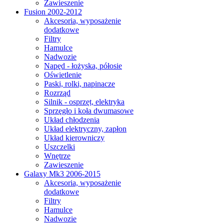
Zawieszenie
Fusion 2002-2012
Akcesoria, wyposażenie
dodatkowe
Filtry
Hamulce
Nadwozie
Napęd - łożyska, półosie
Oświetlenie
Paski, rolki, napinacze
Rozrząd
Silnik - osprzęt, elektryka
Sprzęgło i koła dwumasowe
Układ chłodzenia
Układ elektryczny, zapłon
Układ kierowniczy
Uszczelki
Wnętrze
Zawieszenie
Galaxy Mk3 2006-2015
Akcesoria, wyposażenie
dodatkowe
Filtry
Hamulce
Nadwozie