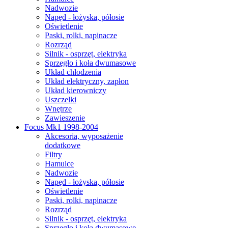
Nadwozie
Napęd - łożyska, półosie
Oświetlenie
Paski, rolki, napinacze
Rozrząd
Silnik - osprzęt, elektryka
Sprzęgło i koła dwumasowe
Układ chłodzenia
Układ elektryczny, zapłon
Układ kierowniczy
Uszczelki
Wnętrze
Zawieszenie
Focus Mk1 1998-2004
Akcesoria, wyposażenie
dodatkowe
Filtry
Hamulce
Nadwozie
Napęd - łożyska, półosie
Oświetlenie
Paski, rolki, napinacze
Rozrząd
Silnik - osprzęt, elektryka
Sprzęgło i koła dwumasowe