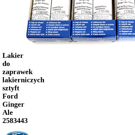
Lakier
do
zaprawek
lakierniczych
sztyft
Ford
Ginger
Ale
2583443