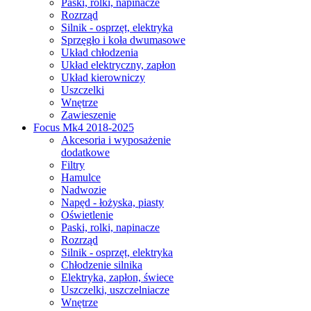
Paski, rolki, napinacze
Rozrząd
Silnik - osprzęt, elektryka
Sprzęgło i koła dwumasowe
Układ chłodzenia
Układ elektryczny, zapłon
Układ kierowniczy
Uszczelki
Wnętrze
Zawieszenie
Focus Mk4 2018-2025
Akcesoria i wyposażenie
dodatkowe
Filtry
Hamulce
Nadwozie
Napęd - łożyska, piasty
Oświetlenie
Paski, rolki, napinacze
Rozrząd
Silnik - osprzęt, elektryka
Chłodzenie silnika
Elektryka, zapłon, świece
Uszczelki, uszczelniacze
Wnętrze