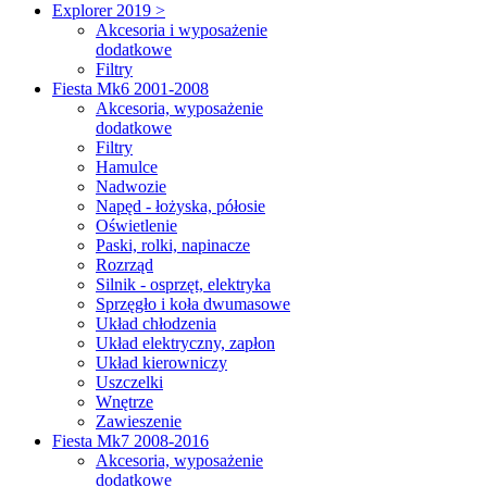
Explorer 2019 >
Akcesoria i wyposażenie
dodatkowe
Filtry
Fiesta Mk6 2001-2008
Akcesoria, wyposażenie
dodatkowe
Filtry
Hamulce
Nadwozie
Napęd - łożyska, półosie
Oświetlenie
Paski, rolki, napinacze
Rozrząd
Silnik - osprzęt, elektryka
Sprzęgło i koła dwumasowe
Układ chłodzenia
Układ elektryczny, zapłon
Układ kierowniczy
Uszczelki
Wnętrze
Zawieszenie
Fiesta Mk7 2008-2016
Akcesoria, wyposażenie
dodatkowe