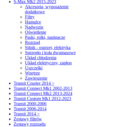
S-Max Mk2 2015-2023
Akcesoria, wyposażenie
dodatkowe
Filtry
Hamulce
Nadwozie
Oświetlenie
Paski, rolki, napinacze
Rozrząd
Silnik - osprzęt, elektryka
Sprzęgło i koła dwumasowe
Układ chłodzenia
Układ elektryczny, zapłon
Uszczelki
Wnętrze
Zawieszenie
Transit Courier 2014 >
Transit Connect Mk1 2002-2013
Transit Connect Mk2 2013-2024
Transit Custom Mk1 2012-2023
Transit 2000-2006
Transit 2006-2014
Transit 2014 >
Zestawy filtrów
Zestawy rozrządu