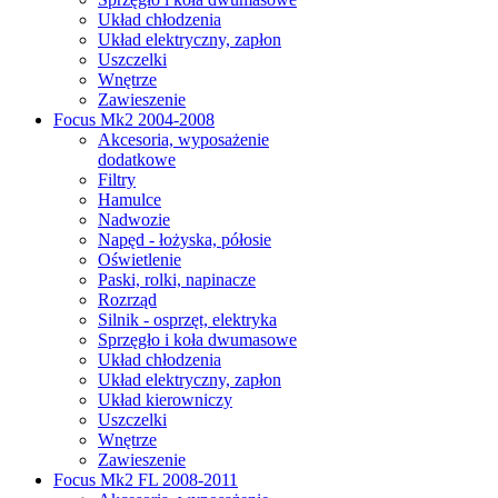
Układ chłodzenia
Układ elektryczny, zapłon
Uszczelki
Wnętrze
Zawieszenie
Focus Mk2 2004-2008
Akcesoria, wyposażenie
dodatkowe
Filtry
Hamulce
Nadwozie
Napęd - łożyska, półosie
Oświetlenie
Paski, rolki, napinacze
Rozrząd
Silnik - osprzęt, elektryka
Sprzęgło i koła dwumasowe
Układ chłodzenia
Układ elektryczny, zapłon
Układ kierowniczy
Uszczelki
Wnętrze
Zawieszenie
Focus Mk2 FL 2008-2011