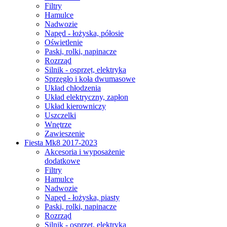
Filtry
Hamulce
Nadwozie
Napęd - łożyska, półosie
Oświetlenie
Paski, rolki, napinacze
Rozrząd
Silnik - osprzęt, elektryka
Sprzęgło i koła dwumasowe
Układ chłodzenia
Układ elektryczny, zapłon
Układ kierowniczy
Uszczelki
Wnętrze
Zawieszenie
Fiesta Mk8 2017-2023
Akcesoria i wyposażenie
dodatkowe
Filtry
Hamulce
Nadwozie
Napęd - łożyska, piasty
Paski, rolki, napinacze
Rozrząd
Silnik - osprzęt, elektryka