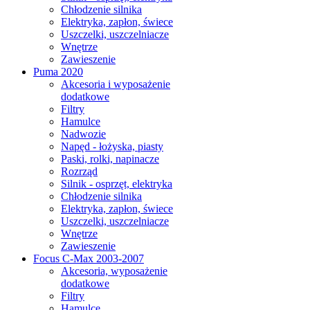
Chłodzenie silnika
Elektryka, zapłon, świece
Uszczelki, uszczelniacze
Wnętrze
Zawieszenie
Puma 2020
Akcesoria i wyposażenie
dodatkowe
Filtry
Hamulce
Nadwozie
Napęd - łożyska, piasty
Paski, rolki, napinacze
Rozrząd
Silnik - osprzęt, elektryka
Chłodzenie silnika
Elektryka, zapłon, świece
Uszczelki, uszczelniacze
Wnętrze
Zawieszenie
Focus C-Max 2003-2007
Akcesoria, wyposażenie
dodatkowe
Filtry
Hamulce