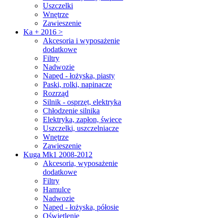
Uszczelki
Wnętrze
Zawieszenie
Ka + 2016 >
Akcesoria i wyposażenie
dodatkowe
Filtry
Nadwozie
Napęd - łożyska, piasty
Paski, rolki, napinacze
Rozrząd
Silnik - osprzęt, elektryka
Chłodzenie silnika
Elektryka, zapłon, świece
Uszczelki, uszczelniacze
Wnętrze
Zawieszenie
Kuga Mk1 2008-2012
Akcesoria, wyposażenie
dodatkowe
Filtry
Hamulce
Nadwozie
Napęd - łożyska, półosie
Oświetlenie