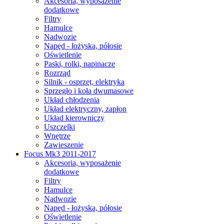
Akcesoria, wyposażenie
dodatkowe
Filtry
Hamulce
Nadwozie
Napęd - łożyska, półosie
Oświetlenie
Paski, rolki, napinacze
Rozrząd
Silnik - osprzęt, elektryka
Sprzęgło i koła dwumasowe
Układ chłodzenia
Układ elektryczny, zapłon
Układ kierowniczy
Uszczelki
Wnętrze
Zawieszenie
Focus Mk3 2011-2017
Akcesoria, wyposażenie
dodatkowe
Filtry
Hamulce
Nadwozie
Napęd - łożyska, półosie
Oświetlenie