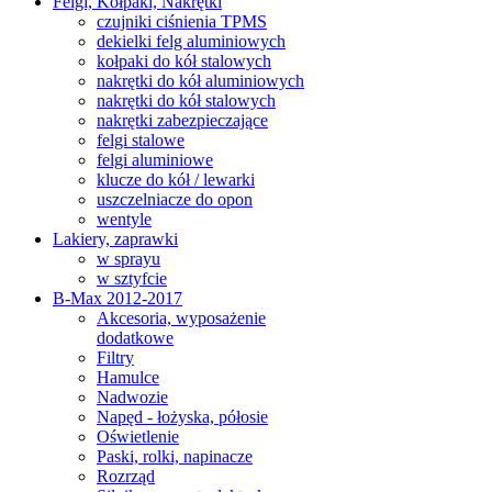
Felgi, Kołpaki, Nakrętki
czujniki ciśnienia TPMS
dekielki felg aluminiowych
kołpaki do kół stalowych
nakrętki do kół aluminiowych
nakrętki do kół stalowych
nakrętki zabezpieczające
felgi stalowe
felgi aluminiowe
klucze do kół / lewarki
uszczelniacze do opon
wentyle
Lakiery, zaprawki
w sprayu
w sztyfcie
B-Max 2012-2017
Akcesoria, wyposażenie
dodatkowe
Filtry
Hamulce
Nadwozie
Napęd - łożyska, półosie
Oświetlenie
Paski, rolki, napinacze
Rozrząd