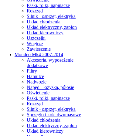
Paski, rolki, napinacze
Rozrząd
Silnik - osprzęt, elektryka
Układ chłodzenia
Układ elektryczny, zapłon
Układ kierowniczy
Uszczelki
Wnętrze
Zawieszenie
Mondeo Mk4 2007-2014
Akcesoria, wyposażenie
dodatkowe
Filtry
Hamulce
Nadwozie
Napęd - łożyska, półosie
Oświetlenie
Paski, rolki, napinacze
Rozrząd
Silnik - osprzęt, elektryka
Sprzęgło i koła dwumasowe
Układ chłodzenia
Układ elektryczny, zapłon
Układ kierowniczy