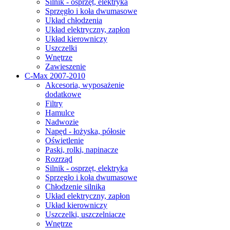
Silnik - osprzęt, elektryka
Sprzęgło i koła dwumasowe
Układ chłodzenia
Układ elektryczny, zapłon
Układ kierowniczy
Uszczelki
Wnętrze
Zawieszenie
C-Max 2007-2010
Akcesoria, wyposażenie
dodatkowe
Filtry
Hamulce
Nadwozie
Napęd - łożyska, półosie
Oświetlenie
Paski, rolki, napinacze
Rozrząd
Silnik - osprzęt, elektryka
Sprzęgło i koła dwumasowe
Chłodzenie silnika
Układ elektryczny, zapłon
Układ kierowniczy
Uszczelki, uszczelniacze
Wnętrze