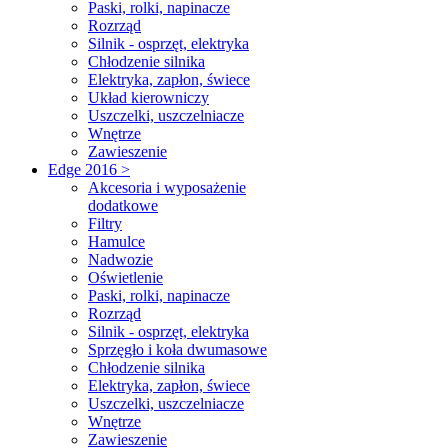
Paski, rolki, napinacze
Rozrząd
Silnik - osprzęt, elektryka
Chłodzenie silnika
Elektryka, zapłon, świece
Układ kierowniczy
Uszczelki, uszczelniacze
Wnętrze
Zawieszenie
Edge 2016 >
Akcesoria i wyposażenie
dodatkowe
Filtry
Hamulce
Nadwozie
Oświetlenie
Paski, rolki, napinacze
Rozrząd
Silnik - osprzęt, elektryka
Sprzęgło i koła dwumasowe
Chłodzenie silnika
Elektryka, zapłon, świece
Uszczelki, uszczelniacze
Wnętrze
Zawieszenie