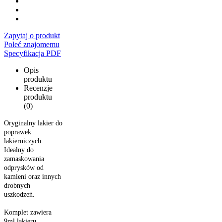
Zapytaj o produkt
Poleć znajomemu
Specyfikacja PDF
Opis
produktu
Recenzje
produktu
(0)
Oryginalny lakier do
poprawek
lakierniczych.
Idealny do
zamaskowania
odprysków od
kamieni oraz innych
drobnych
uszkodzeń.
Komplet zawiera
9ml lakieru