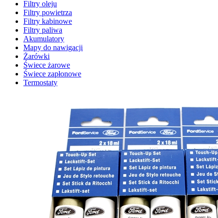
Filtry oleju
Filtry powietrza
Filtry kabinowe
Filtry paliwa
Akumulatory
Mapy do nawigacji
Żarówki
Świece żarowe
Świece zapłonowe
Termostaty