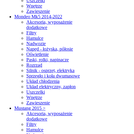
Uszczelki
Wnętrze
Zawieszenie
Mondeo Mk5 2014-2022
Akcesoria, wyposażenie
dodatkowe
Filtry
Hamulce
Nadwozie
Napęd - łożyska, półosie
Oświetlenie
Paski, rolki, napinacze
Rozrząd
Silnik - osprzęt, elektryka
Sprzęgło i koła dwumasowe
Układ chłodzenia
Układ elektryczny, zapłon
Uszczelki
Wnętrze
Zawieszenie
Mustang 2015 >
Akcesoria, wyposażenie
dodatkowe
Filtry
Hamulce