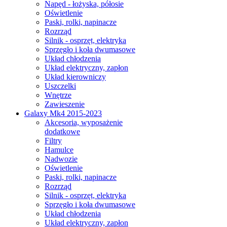
Napęd - łożyska, półosie
Oświetlenie
Paski, rolki, napinacze
Rozrząd
Silnik - osprzęt, elektryka
Sprzęgło i koła dwumasowe
Układ chłodzenia
Układ elektryczny, zapłon
Układ kierowniczy
Uszczelki
Wnętrze
Zawieszenie
Galaxy Mk4 2015-2023
Akcesoria, wyposażenie
dodatkowe
Filtry
Hamulce
Nadwozie
Oświetlenie
Paski, rolki, napinacze
Rozrząd
Silnik - osprzęt, elektryka
Sprzęgło i koła dwumasowe
Układ chłodzenia
Układ elektryczny, zapłon