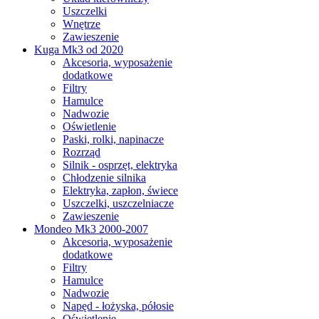
Uszczelki
Wnętrze
Zawieszenie
Kuga Mk3 od 2020
Akcesoria, wyposażenie
dodatkowe
Filtry
Hamulce
Nadwozie
Oświetlenie
Paski, rolki, napinacze
Rozrząd
Silnik - osprzęt, elektryka
Chłodzenie silnika
Elektryka, zapłon, świece
Uszczelki, uszczelniacze
Zawieszenie
Mondeo Mk3 2000-2007
Akcesoria, wyposażenie
dodatkowe
Filtry
Hamulce
Nadwozie
Napęd - łożyska, półosie
Oświetlenie