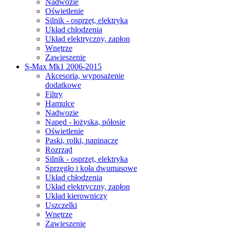
Nadwozie
Oświetlenie
Silnik - osprzęt, elektryka
Układ chłodzenia
Układ elektryczny, zapłon
Wnętrze
Zawieszenie
S-Max Mk1 2006-2015
Akcesoria, wyposażenie
dodatkowe
Filtry
Hamulce
Nadwozie
Napęd - łożyska, półosie
Oświetlenie
Paski, rolki, napinacze
Rozrząd
Silnik - osprzęt, elektryka
Sprzęgło i koła dwumasowe
Układ chłodzenia
Układ elektryczny, zapłon
Układ kierowniczy
Uszczelki
Wnętrze
Zawieszenie