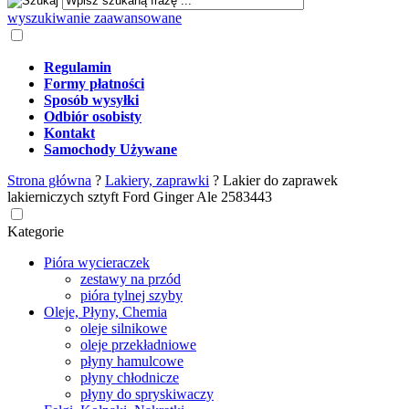
wyszukiwanie zaawansowane
Regulamin
Formy płatności
Sposób wysyłki
Odbiór osobisty
Kontakt
Samochody Używane
Strona główna
?
Lakiery, zaprawki
?
Lakier do zaprawek
lakierniczych sztyft Ford Ginger Ale 2583443
Kategorie
Pióra wycieraczek
zestawy na przód
pióra tylnej szyby
Oleje, Płyny, Chemia
oleje silnikowe
oleje przekładniowe
płyny hamulcowe
płyny chłodnicze
płyny do spryskiwaczy