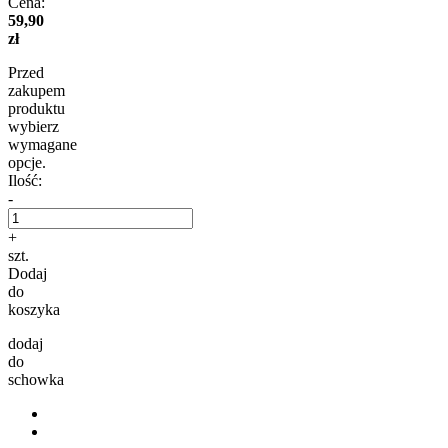
Cena:
59,90
zł
Przed
zakupem
produktu
wybierz
wymagane
opcje.
Ilość:
-
+
szt.
Dodaj
do
koszyka
dodaj
do
schowka