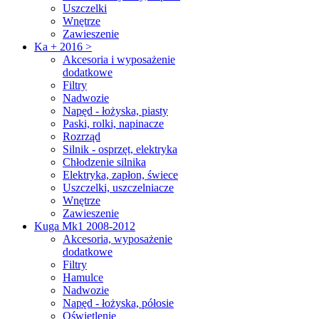
Uszczelki
Wnętrze
Zawieszenie
Ka + 2016 >
Akcesoria i wyposażenie
dodatkowe
Filtry
Nadwozie
Napęd - łożyska, piasty
Paski, rolki, napinacze
Rozrząd
Silnik - osprzęt, elektryka
Chłodzenie silnika
Elektryka, zapłon, świece
Uszczelki, uszczelniacze
Wnętrze
Zawieszenie
Kuga Mk1 2008-2012
Akcesoria, wyposażenie
dodatkowe
Filtry
Hamulce
Nadwozie
Napęd - łożyska, półosie
Oświetlenie