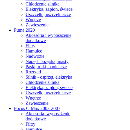
Chłodzenie silnika
Elektryka, zapłon, świece
Uszczelki, uszczelniacze
Wnętrze
Zawieszenie
Puma 2020
Akcesoria i wyposażenie
dodatkowe
Filtry
Hamulce
Nadwozie
Napęd - łożyska, piasty
Paski, rolki, napinacze
Rozrząd
Silnik - osprzęt, elektryka
Chłodzenie silnika
Elektryka, zapłon, świece
Uszczelki, uszczelniacze
Wnętrze
Zawieszenie
Focus C-Max 2003-2007
Akcesoria, wyposażenie
dodatkowe
Filtry
Hamulce