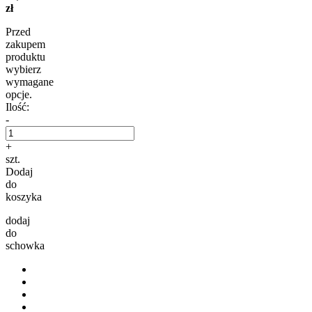
zł
Przed
zakupem
produktu
wybierz
wymagane
opcje.
Ilość:
-
+
szt.
Dodaj
do
koszyka
dodaj
do
schowka