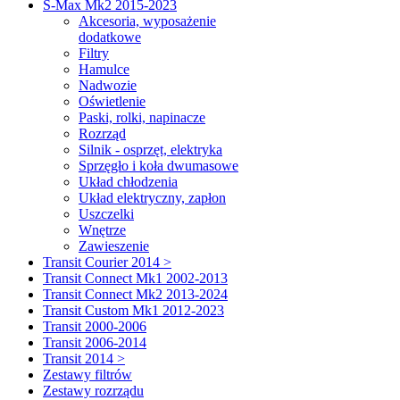
S-Max Mk2 2015-2023
Akcesoria, wyposażenie
dodatkowe
Filtry
Hamulce
Nadwozie
Oświetlenie
Paski, rolki, napinacze
Rozrząd
Silnik - osprzęt, elektryka
Sprzęgło i koła dwumasowe
Układ chłodzenia
Układ elektryczny, zapłon
Uszczelki
Wnętrze
Zawieszenie
Transit Courier 2014 >
Transit Connect Mk1 2002-2013
Transit Connect Mk2 2013-2024
Transit Custom Mk1 2012-2023
Transit 2000-2006
Transit 2006-2014
Transit 2014 >
Zestawy filtrów
Zestawy rozrządu