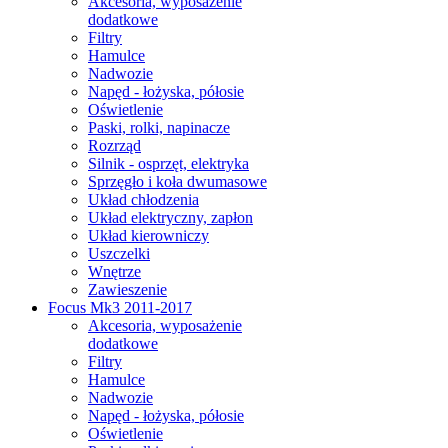
Akcesoria, wyposażenie
dodatkowe
Filtry
Hamulce
Nadwozie
Napęd - łożyska, półosie
Oświetlenie
Paski, rolki, napinacze
Rozrząd
Silnik - osprzęt, elektryka
Sprzęgło i koła dwumasowe
Układ chłodzenia
Układ elektryczny, zapłon
Układ kierowniczy
Uszczelki
Wnętrze
Zawieszenie
Focus Mk3 2011-2017
Akcesoria, wyposażenie
dodatkowe
Filtry
Hamulce
Nadwozie
Napęd - łożyska, półosie
Oświetlenie