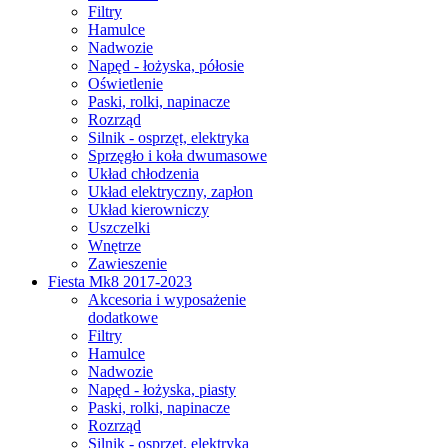
Filtry
Hamulce
Nadwozie
Napęd - łożyska, półosie
Oświetlenie
Paski, rolki, napinacze
Rozrząd
Silnik - osprzęt, elektryka
Sprzęgło i koła dwumasowe
Układ chłodzenia
Układ elektryczny, zapłon
Układ kierowniczy
Uszczelki
Wnętrze
Zawieszenie
Fiesta Mk8 2017-2023
Akcesoria i wyposażenie
dodatkowe
Filtry
Hamulce
Nadwozie
Napęd - łożyska, piasty
Paski, rolki, napinacze
Rozrząd
Silnik - osprzęt, elektryka