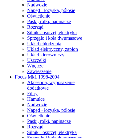
Nadwozie
Napęd - łożyska, półosie
Oświetlenie
Paski, rolki, napinacze
Rozrząd
Silnik - osprzęt, elektryka
Sprzęgło i koła dwumasowe
Układ chłodzenia
Układ elektryczny, zapłon
Układ kierowniczy
Uszczelki
Wnętrze
Zawieszenie
Focus Mk1 1998-2004
Akcesoria, wyposażenie
dodatkowe
Filtry
Hamulce
Nadwozie
Napęd - łożyska, półosie
Oświetlenie
Paski, rolki, napinacze
Rozrząd
Silnik - osprzęt, elektryka
Sprzęgło i koła dwumasowe