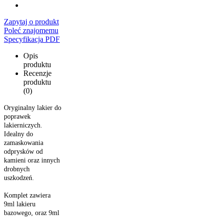
Zapytaj o produkt
Poleć znajomemu
Specyfikacja PDF
Opis
produktu
Recenzje
produktu
(0)
Oryginalny lakier do
poprawek
lakierniczych.
Idealny do
zamaskowania
odprysków od
kamieni oraz innych
drobnych
uszkodzeń.
Komplet zawiera
9ml lakieru
bazowego, oraz 9ml