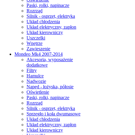
Paski, rolki, napinacze
Rozrząd
Silnik - osprzęt, elektryka
Układ chłodzenia
Układ elektryczny, zapłon
Układ kierowniczy
Uszczelki
Wnętrze
Zawieszenie
Mondeo Mk4 2007-2014
Akcesoria, wyposażenie
dodatkowe
Filtry
Hamulce
Nadwozie
Napęd - łożyska, półosie
Oświetlenie
Paski, rolki, napinacze
Rozrząd
Silnik - osprzęt, elektryka
Sprzęgło i koła dwumasowe
Układ chłodzenia
Układ elektryczny, zapłon
Układ kierowniczy