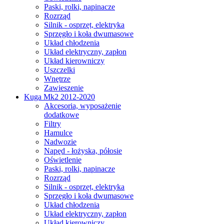
Paski, rolki, napinacze
Rozrząd
Silnik - osprzęt, elektryka
Sprzęgło i koła dwumasowe
Układ chłodzenia
Układ elektryczny, zapłon
Układ kierowniczy
Uszczelki
Wnętrze
Zawieszenie
Kuga Mk2 2012-2020
Akcesoria, wyposażenie
dodatkowe
Filtry
Hamulce
Nadwozie
Napęd - łożyska, półosie
Oświetlenie
Paski, rolki, napinacze
Rozrząd
Silnik - osprzęt, elektryka
Sprzęgło i koła dwumasowe
Układ chłodzenia
Układ elektryczny, zapłon
Układ kierowniczy