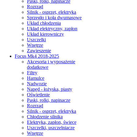
Paski, rolki, napinacze
Rozrząd
Silnik - osprzęt, elektryka
Sprzęgło i koła dwumasowe
Układ chłodzenia
Układ elektryczny, zapłon
Układ kierowniczy
Uszczelki
Wnętrze
Zawieszenie
Focus Mk4 2018-2025
Akcesoria i wyposażenie
dodatkowe
Filtry
Hamulce
Nadwozie
Napęd - łożyska, piasty
Oświetlenie
Paski, rolki, napinacze
Rozrząd
Silnik - osprzęt, elektryka
Chłodzenie silnika
Elektryka, zapłon, świece
Uszczelki, uszczelniacze
Wnętrze