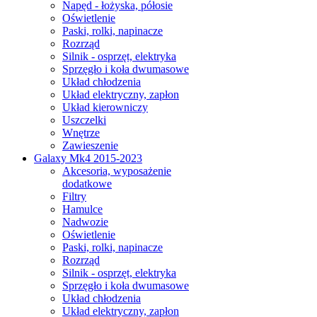
Napęd - łożyska, półosie
Oświetlenie
Paski, rolki, napinacze
Rozrząd
Silnik - osprzęt, elektryka
Sprzęgło i koła dwumasowe
Układ chłodzenia
Układ elektryczny, zapłon
Układ kierowniczy
Uszczelki
Wnętrze
Zawieszenie
Galaxy Mk4 2015-2023
Akcesoria, wyposażenie
dodatkowe
Filtry
Hamulce
Nadwozie
Oświetlenie
Paski, rolki, napinacze
Rozrząd
Silnik - osprzęt, elektryka
Sprzęgło i koła dwumasowe
Układ chłodzenia
Układ elektryczny, zapłon