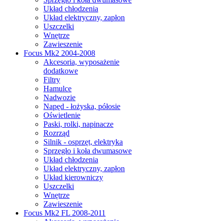
Układ chłodzenia
Układ elektryczny, zapłon
Uszczelki
Wnętrze
Zawieszenie
Focus Mk2 2004-2008
Akcesoria, wyposażenie
dodatkowe
Filtry
Hamulce
Nadwozie
Napęd - łożyska, półosie
Oświetlenie
Paski, rolki, napinacze
Rozrząd
Silnik - osprzęt, elektryka
Sprzęgło i koła dwumasowe
Układ chłodzenia
Układ elektryczny, zapłon
Układ kierowniczy
Uszczelki
Wnętrze
Zawieszenie
Focus Mk2 FL 2008-2011