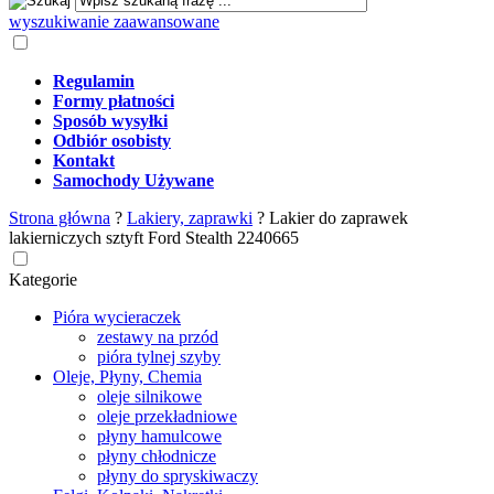
wyszukiwanie zaawansowane
Regulamin
Formy płatności
Sposób wysyłki
Odbiór osobisty
Kontakt
Samochody Używane
Strona główna
?
Lakiery, zaprawki
?
Lakier do zaprawek
lakierniczych sztyft Ford Stealth 2240665
Kategorie
Pióra wycieraczek
zestawy na przód
pióra tylnej szyby
Oleje, Płyny, Chemia
oleje silnikowe
oleje przekładniowe
płyny hamulcowe
płyny chłodnicze
płyny do spryskiwaczy