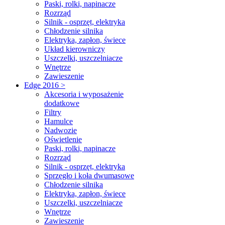
Paski, rolki, napinacze
Rozrząd
Silnik - osprzęt, elektryka
Chłodzenie silnika
Elektryka, zapłon, świece
Układ kierowniczy
Uszczelki, uszczelniacze
Wnętrze
Zawieszenie
Edge 2016 >
Akcesoria i wyposażenie
dodatkowe
Filtry
Hamulce
Nadwozie
Oświetlenie
Paski, rolki, napinacze
Rozrząd
Silnik - osprzęt, elektryka
Sprzęgło i koła dwumasowe
Chłodzenie silnika
Elektryka, zapłon, świece
Uszczelki, uszczelniacze
Wnętrze
Zawieszenie