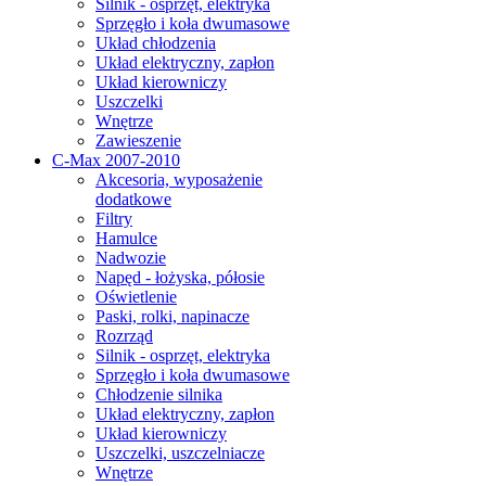
Silnik - osprzęt, elektryka
Sprzęgło i koła dwumasowe
Układ chłodzenia
Układ elektryczny, zapłon
Układ kierowniczy
Uszczelki
Wnętrze
Zawieszenie
C-Max 2007-2010
Akcesoria, wyposażenie
dodatkowe
Filtry
Hamulce
Nadwozie
Napęd - łożyska, półosie
Oświetlenie
Paski, rolki, napinacze
Rozrząd
Silnik - osprzęt, elektryka
Sprzęgło i koła dwumasowe
Chłodzenie silnika
Układ elektryczny, zapłon
Układ kierowniczy
Uszczelki, uszczelniacze
Wnętrze