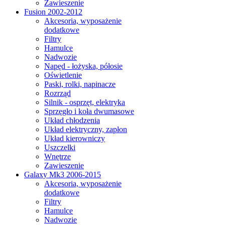
Zawieszenie
Fusion 2002-2012
Akcesoria, wyposażenie
dodatkowe
Filtry
Hamulce
Nadwozie
Napęd - łożyska, półosie
Oświetlenie
Paski, rolki, napinacze
Rozrząd
Silnik - osprzęt, elektryka
Sprzęgło i koła dwumasowe
Układ chłodzenia
Układ elektryczny, zapłon
Układ kierowniczy
Uszczelki
Wnętrze
Zawieszenie
Galaxy Mk3 2006-2015
Akcesoria, wyposażenie
dodatkowe
Filtry
Hamulce
Nadwozie