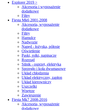
Explorer 2019 >
Akcesoria i wyposażenie
dodatkowe
Filtry
Fiesta Mk6 2001-2008
Akcesoria, wyposażenie
dodatkowe
Filtry
Hamulce
Nadwozie
Napęd - łożyska, półosie
Oświetlenie
Paski, rolki, napinacze
Rozrząd
Silnik - osprzęt, elektryka
Sprzęgło i koła dwumasowe
Układ chłodzenia
Układ elektryczny, zapłon
Układ kierowniczy
Uszczelki
Wnętrze
Zawieszenie
Fiesta Mk7 2008-2016
Akcesoria, wyposażenie
dodatkowe