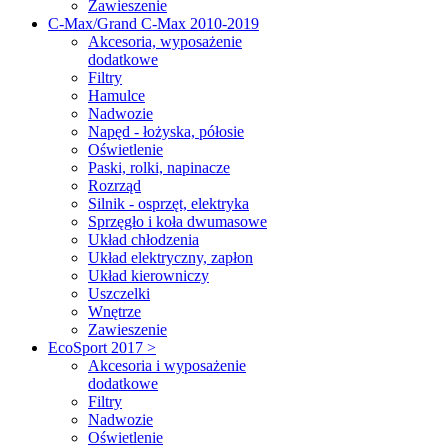
Zawieszenie
C-Max/Grand C-Max 2010-2019
Akcesoria, wyposażenie
dodatkowe
Filtry
Hamulce
Nadwozie
Napęd - łożyska, półosie
Oświetlenie
Paski, rolki, napinacze
Rozrząd
Silnik - osprzęt, elektryka
Sprzęgło i koła dwumasowe
Układ chłodzenia
Układ elektryczny, zapłon
Układ kierowniczy
Uszczelki
Wnętrze
Zawieszenie
EcoSport 2017 >
Akcesoria i wyposażenie
dodatkowe
Filtry
Nadwozie
Oświetlenie