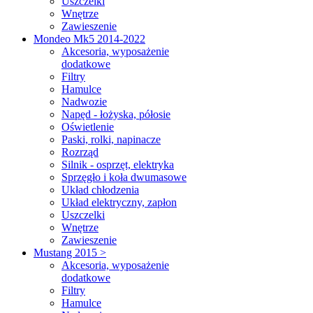
Uszczelki
Wnętrze
Zawieszenie
Mondeo Mk5 2014-2022
Akcesoria, wyposażenie
dodatkowe
Filtry
Hamulce
Nadwozie
Napęd - łożyska, półosie
Oświetlenie
Paski, rolki, napinacze
Rozrząd
Silnik - osprzęt, elektryka
Sprzęgło i koła dwumasowe
Układ chłodzenia
Układ elektryczny, zapłon
Uszczelki
Wnętrze
Zawieszenie
Mustang 2015 >
Akcesoria, wyposażenie
dodatkowe
Filtry
Hamulce