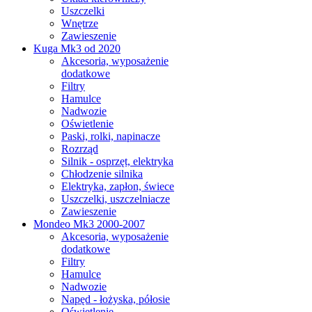
Uszczelki
Wnętrze
Zawieszenie
Kuga Mk3 od 2020
Akcesoria, wyposażenie
dodatkowe
Filtry
Hamulce
Nadwozie
Oświetlenie
Paski, rolki, napinacze
Rozrząd
Silnik - osprzęt, elektryka
Chłodzenie silnika
Elektryka, zapłon, świece
Uszczelki, uszczelniacze
Zawieszenie
Mondeo Mk3 2000-2007
Akcesoria, wyposażenie
dodatkowe
Filtry
Hamulce
Nadwozie
Napęd - łożyska, półosie
Oświetlenie