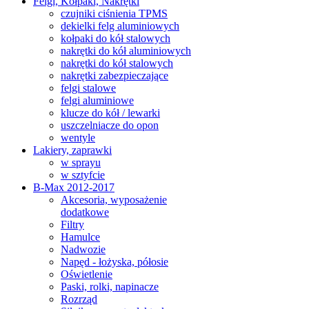
Felgi, Kołpaki, Nakrętki
czujniki ciśnienia TPMS
dekielki felg aluminiowych
kołpaki do kół stalowych
nakrętki do kół aluminiowych
nakrętki do kół stalowych
nakrętki zabezpieczające
felgi stalowe
felgi aluminiowe
klucze do kół / lewarki
uszczelniacze do opon
wentyle
Lakiery, zaprawki
w sprayu
w sztyfcie
B-Max 2012-2017
Akcesoria, wyposażenie
dodatkowe
Filtry
Hamulce
Nadwozie
Napęd - łożyska, półosie
Oświetlenie
Paski, rolki, napinacze
Rozrząd