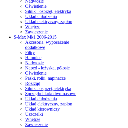
Nadwozie
Oświetlenie
Silnik - osprzęt, elektryka
Układ chłodzenia
Układ elektryczny, zapłon
Wnętrze
Zawieszenie
S-Max Mk1 2006-2015
Akcesoria, wyposażenie
dodatkowe
Filtry
Hamulce
Nadwozie
Napęd - łożyska, półosie
Oświetlenie
Paski, rolki, napinacze
Rozrząd
Silnik - osprzęt, elektryka
Sprzęgło i koła dwumasowe
Układ chłodzenia
Układ elektryczny, zapłon
Układ kierowniczy
Uszczelki
Wnętrze
Zawieszenie