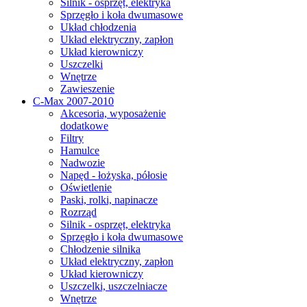
Silnik - osprzęt, elektryka
Sprzęgło i koła dwumasowe
Układ chłodzenia
Układ elektryczny, zapłon
Układ kierowniczy
Uszczelki
Wnętrze
Zawieszenie
C-Max 2007-2010
Akcesoria, wyposażenie
dodatkowe
Filtry
Hamulce
Nadwozie
Napęd - łożyska, półosie
Oświetlenie
Paski, rolki, napinacze
Rozrząd
Silnik - osprzęt, elektryka
Sprzęgło i koła dwumasowe
Chłodzenie silnika
Układ elektryczny, zapłon
Układ kierowniczy
Uszczelki, uszczelniacze
Wnętrze