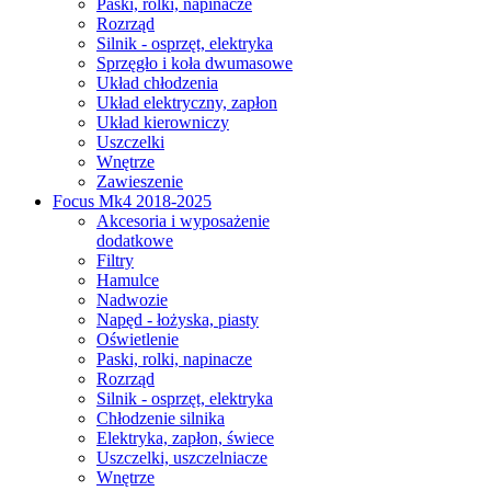
Paski, rolki, napinacze
Rozrząd
Silnik - osprzęt, elektryka
Sprzęgło i koła dwumasowe
Układ chłodzenia
Układ elektryczny, zapłon
Układ kierowniczy
Uszczelki
Wnętrze
Zawieszenie
Focus Mk4 2018-2025
Akcesoria i wyposażenie
dodatkowe
Filtry
Hamulce
Nadwozie
Napęd - łożyska, piasty
Oświetlenie
Paski, rolki, napinacze
Rozrząd
Silnik - osprzęt, elektryka
Chłodzenie silnika
Elektryka, zapłon, świece
Uszczelki, uszczelniacze
Wnętrze