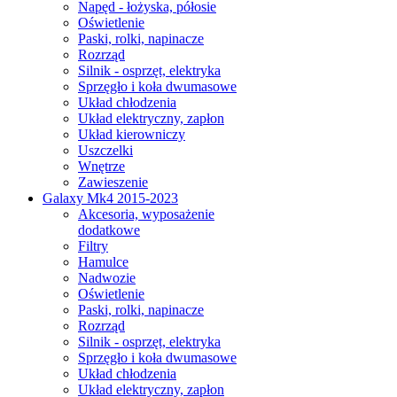
Napęd - łożyska, półosie
Oświetlenie
Paski, rolki, napinacze
Rozrząd
Silnik - osprzęt, elektryka
Sprzęgło i koła dwumasowe
Układ chłodzenia
Układ elektryczny, zapłon
Układ kierowniczy
Uszczelki
Wnętrze
Zawieszenie
Galaxy Mk4 2015-2023
Akcesoria, wyposażenie
dodatkowe
Filtry
Hamulce
Nadwozie
Oświetlenie
Paski, rolki, napinacze
Rozrząd
Silnik - osprzęt, elektryka
Sprzęgło i koła dwumasowe
Układ chłodzenia
Układ elektryczny, zapłon