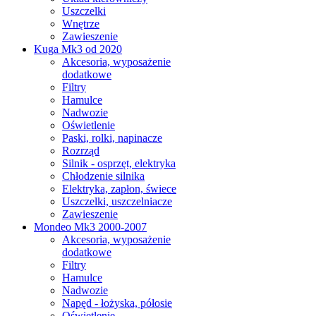
Uszczelki
Wnętrze
Zawieszenie
Kuga Mk3 od 2020
Akcesoria, wyposażenie
dodatkowe
Filtry
Hamulce
Nadwozie
Oświetlenie
Paski, rolki, napinacze
Rozrząd
Silnik - osprzęt, elektryka
Chłodzenie silnika
Elektryka, zapłon, świece
Uszczelki, uszczelniacze
Zawieszenie
Mondeo Mk3 2000-2007
Akcesoria, wyposażenie
dodatkowe
Filtry
Hamulce
Nadwozie
Napęd - łożyska, półosie
Oświetlenie