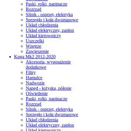
Paski, rolki, napinacze
Rozrząd
Silnik - osprzęt, elektryka
Sprzęgło i koła dwumasowe
Układ chłodzenia
Układ elektryczny, zapłon
Układ kierowniczy
Uszczelki
Wnętrze
Zawieszenie
Kuga Mk2 2012-2020
Akcesoria, wyposażenie
dodatkowe
Filtry
Hamulce
Nadwozie
Napęd - łożyska, półosie
Oświetlenie
Paski, rolki, napinacze
Rozrząd
Silnik - osprzęt, elektryka
Sprzęgło i koła dwumasowe
Układ chłodzenia
Układ elektryczny, zapłon
Układ kierowniczy