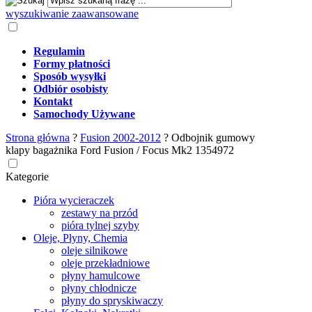
wyszukiwanie zaawansowane
Regulamin
Formy płatności
Sposób wysyłki
Odbiór osobisty
Kontakt
Samochody Używane
Strona główna
?
Fusion 2002-2012
?
Odbojnik gumowy
klapy bagażnika Ford Fusion / Focus Mk2 1354972
Kategorie
Pióra wycieraczek
zestawy na przód
pióra tylnej szyby
Oleje, Płyny, Chemia
oleje silnikowe
oleje przekładniowe
płyny hamulcowe
płyny chłodnicze
płyny do spryskiwaczy