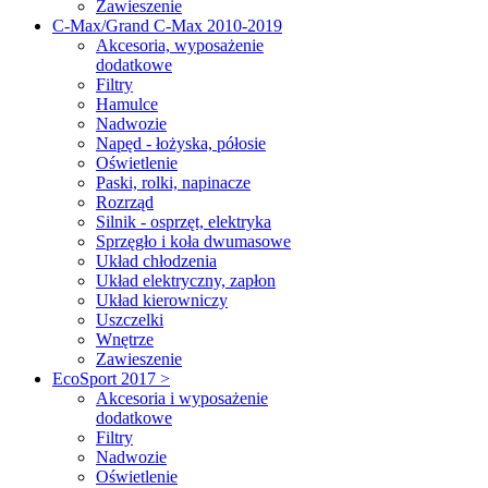
Zawieszenie
C-Max/Grand C-Max 2010-2019
Akcesoria, wyposażenie
dodatkowe
Filtry
Hamulce
Nadwozie
Napęd - łożyska, półosie
Oświetlenie
Paski, rolki, napinacze
Rozrząd
Silnik - osprzęt, elektryka
Sprzęgło i koła dwumasowe
Układ chłodzenia
Układ elektryczny, zapłon
Układ kierowniczy
Uszczelki
Wnętrze
Zawieszenie
EcoSport 2017 >
Akcesoria i wyposażenie
dodatkowe
Filtry
Nadwozie
Oświetlenie