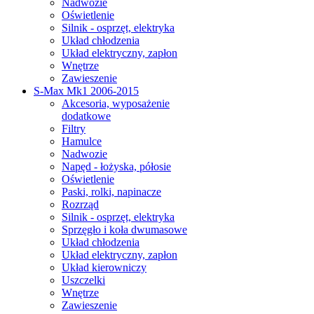
Nadwozie
Oświetlenie
Silnik - osprzęt, elektryka
Układ chłodzenia
Układ elektryczny, zapłon
Wnętrze
Zawieszenie
S-Max Mk1 2006-2015
Akcesoria, wyposażenie
dodatkowe
Filtry
Hamulce
Nadwozie
Napęd - łożyska, półosie
Oświetlenie
Paski, rolki, napinacze
Rozrząd
Silnik - osprzęt, elektryka
Sprzęgło i koła dwumasowe
Układ chłodzenia
Układ elektryczny, zapłon
Układ kierowniczy
Uszczelki
Wnętrze
Zawieszenie