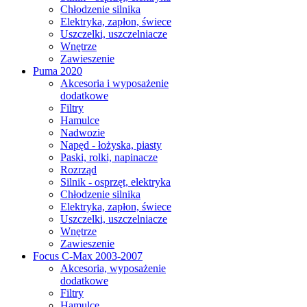
Chłodzenie silnika
Elektryka, zapłon, świece
Uszczelki, uszczelniacze
Wnętrze
Zawieszenie
Puma 2020
Akcesoria i wyposażenie
dodatkowe
Filtry
Hamulce
Nadwozie
Napęd - łożyska, piasty
Paski, rolki, napinacze
Rozrząd
Silnik - osprzęt, elektryka
Chłodzenie silnika
Elektryka, zapłon, świece
Uszczelki, uszczelniacze
Wnętrze
Zawieszenie
Focus C-Max 2003-2007
Akcesoria, wyposażenie
dodatkowe
Filtry
Hamulce