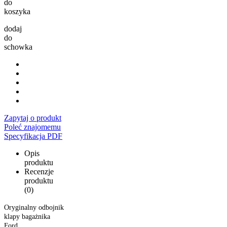
do
koszyka
dodaj
do
schowka
Zapytaj o produkt
Poleć znajomemu
Specyfikacja PDF
Opis
produktu
Recenzje
produktu
(0)
Oryginalny odbojnik
klapy bagażnika
Ford.