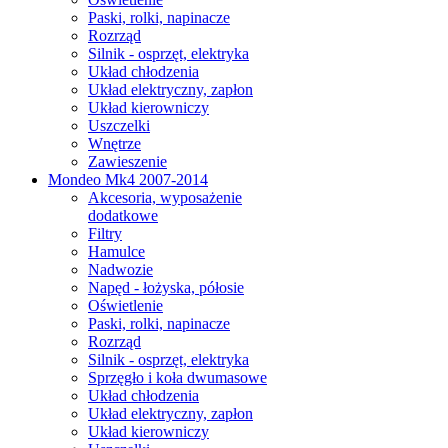
Paski, rolki, napinacze
Rozrząd
Silnik - osprzęt, elektryka
Układ chłodzenia
Układ elektryczny, zapłon
Układ kierowniczy
Uszczelki
Wnętrze
Zawieszenie
Mondeo Mk4 2007-2014
Akcesoria, wyposażenie
dodatkowe
Filtry
Hamulce
Nadwozie
Napęd - łożyska, półosie
Oświetlenie
Paski, rolki, napinacze
Rozrząd
Silnik - osprzęt, elektryka
Sprzęgło i koła dwumasowe
Układ chłodzenia
Układ elektryczny, zapłon
Układ kierowniczy