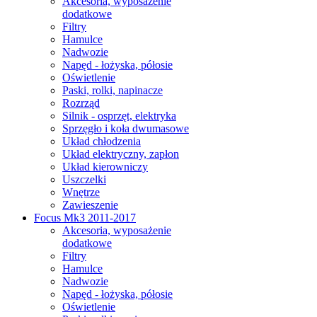
Akcesoria, wyposażenie
dodatkowe
Filtry
Hamulce
Nadwozie
Napęd - łożyska, półosie
Oświetlenie
Paski, rolki, napinacze
Rozrząd
Silnik - osprzęt, elektryka
Sprzęgło i koła dwumasowe
Układ chłodzenia
Układ elektryczny, zapłon
Układ kierowniczy
Uszczelki
Wnętrze
Zawieszenie
Focus Mk3 2011-2017
Akcesoria, wyposażenie
dodatkowe
Filtry
Hamulce
Nadwozie
Napęd - łożyska, półosie
Oświetlenie