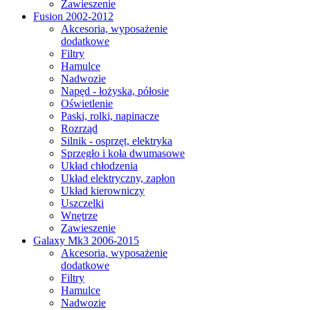
Zawieszenie
Fusion 2002-2012
Akcesoria, wyposażenie
dodatkowe
Filtry
Hamulce
Nadwozie
Napęd - łożyska, półosie
Oświetlenie
Paski, rolki, napinacze
Rozrząd
Silnik - osprzęt, elektryka
Sprzęgło i koła dwumasowe
Układ chłodzenia
Układ elektryczny, zapłon
Układ kierowniczy
Uszczelki
Wnętrze
Zawieszenie
Galaxy Mk3 2006-2015
Akcesoria, wyposażenie
dodatkowe
Filtry
Hamulce
Nadwozie