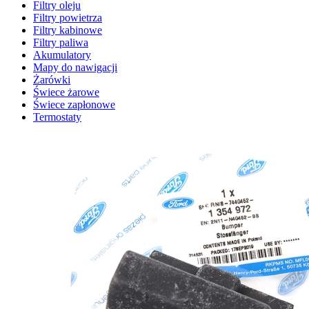
Filtry oleju
Filtry powietrza
Filtry kabinowe
Filtry paliwa
Akumulatory
Mapy do nawigacji
Żarówki
Świece żarowe
Świece zapłonowe
Termostaty