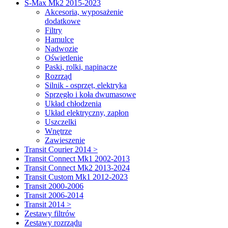
S-Max Mk2 2015-2023
Akcesoria, wyposażenie
dodatkowe
Filtry
Hamulce
Nadwozie
Oświetlenie
Paski, rolki, napinacze
Rozrząd
Silnik - osprzęt, elektryka
Sprzęgło i koła dwumasowe
Układ chłodzenia
Układ elektryczny, zapłon
Uszczelki
Wnętrze
Zawieszenie
Transit Courier 2014 >
Transit Connect Mk1 2002-2013
Transit Connect Mk2 2013-2024
Transit Custom Mk1 2012-2023
Transit 2000-2006
Transit 2006-2014
Transit 2014 >
Zestawy filtrów
Zestawy rozrządu