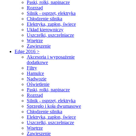
Paski, rolki, napinacze
Rozrząd
Silnik - osprzęt, elektryka
Chłodzenie silnika
Elektryka, zapłon, świece
Układ kierowniczy
Uszczelki, uszczelniacze
Wnętrze
Zawieszenie
Edge 2016 >
Akcesoria i wyposażenie
dodatkowe
Filtry
Hamulce
Nadwozie
Oświetlenie
Paski, rolki, napinacze
Rozrząd
Silnik - osprzęt, elektryka
Sprzęgło i koła dwumasowe
Chłodzenie silnika
Elektryka, zapłon, świece
Uszczelki, uszczelniacze
Wnętrze
Zawieszenie