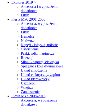
Explorer 2019 >
Akcesoria i wyposażenie
dodatkowe
Filtry
Fiesta Mk6 2001-2008
Akcesoria, wyposażenie
dodatkowe
Filtry
Hamulce
Nadwozie
Napęd - łożyska, półosie
Oświetlenie
Paski, rolki, napinacze
Rozrząd
Silnik - osprzęt, elektryka
Sprzęgło i koła dwumasowe
Układ chłodzenia
Układ elektryczny, zapłon
Układ kierowniczy
Uszczelki
Wnętrze
Zawieszenie
Fiesta Mk7 2008-2016
Akcesoria, wyposażenie
dodatkowe