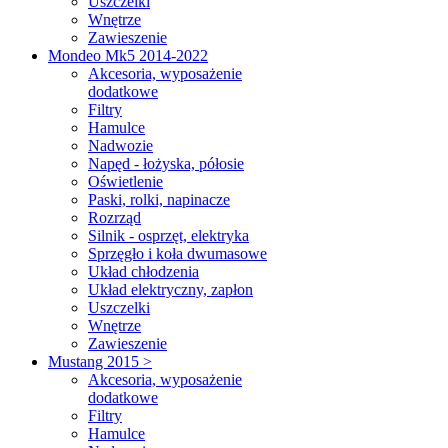
Uszczelki
Wnętrze
Zawieszenie
Mondeo Mk5 2014-2022
Akcesoria, wyposażenie
dodatkowe
Filtry
Hamulce
Nadwozie
Napęd - łożyska, półosie
Oświetlenie
Paski, rolki, napinacze
Rozrząd
Silnik - osprzęt, elektryka
Sprzęgło i koła dwumasowe
Układ chłodzenia
Układ elektryczny, zapłon
Uszczelki
Wnętrze
Zawieszenie
Mustang 2015 >
Akcesoria, wyposażenie
dodatkowe
Filtry
Hamulce