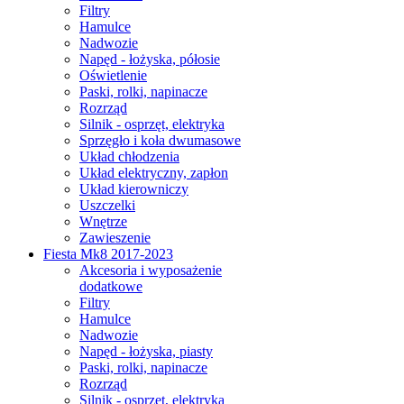
Filtry
Hamulce
Nadwozie
Napęd - łożyska, półosie
Oświetlenie
Paski, rolki, napinacze
Rozrząd
Silnik - osprzęt, elektryka
Sprzęgło i koła dwumasowe
Układ chłodzenia
Układ elektryczny, zapłon
Układ kierowniczy
Uszczelki
Wnętrze
Zawieszenie
Fiesta Mk8 2017-2023
Akcesoria i wyposażenie
dodatkowe
Filtry
Hamulce
Nadwozie
Napęd - łożyska, piasty
Paski, rolki, napinacze
Rozrząd
Silnik - osprzęt, elektryka