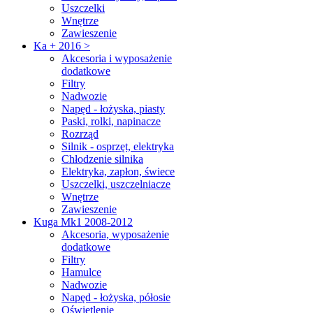
Uszczelki
Wnętrze
Zawieszenie
Ka + 2016 >
Akcesoria i wyposażenie
dodatkowe
Filtry
Nadwozie
Napęd - łożyska, piasty
Paski, rolki, napinacze
Rozrząd
Silnik - osprzęt, elektryka
Chłodzenie silnika
Elektryka, zapłon, świece
Uszczelki, uszczelniacze
Wnętrze
Zawieszenie
Kuga Mk1 2008-2012
Akcesoria, wyposażenie
dodatkowe
Filtry
Hamulce
Nadwozie
Napęd - łożyska, półosie
Oświetlenie