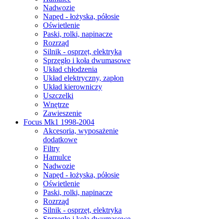
Nadwozie
Napęd - łożyska, półosie
Oświetlenie
Paski, rolki, napinacze
Rozrząd
Silnik - osprzęt, elektryka
Sprzęgło i koła dwumasowe
Układ chłodzenia
Układ elektryczny, zapłon
Układ kierowniczy
Uszczelki
Wnętrze
Zawieszenie
Focus Mk1 1998-2004
Akcesoria, wyposażenie
dodatkowe
Filtry
Hamulce
Nadwozie
Napęd - łożyska, półosie
Oświetlenie
Paski, rolki, napinacze
Rozrząd
Silnik - osprzęt, elektryka
Sprzęgło i koła dwumasowe