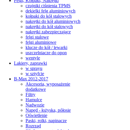
Felgi, Kołpaki, Nakrętki
czujniki ciśnienia TPMS
dekielki felg aluminiowych
kołpaki do kół stalowych
nakrętki do kół aluminiowych
nakrętki do kół stalowych
nakrętki zabezpieczające
felgi stalowe
felgi aluminiowe
klucze do kół / lewarki
uszczelniacze do opon
wentyle
Lakiery, zaprawki
w sprayu
w sztyfcie
B-Max 2012-2017
Akcesoria, wyposażenie
dodatkowe
Filtry
Hamulce
Nadwozie
Napęd - łożyska, półosie
Oświetlenie
Paski, rolki, napinacze
Rozrząd