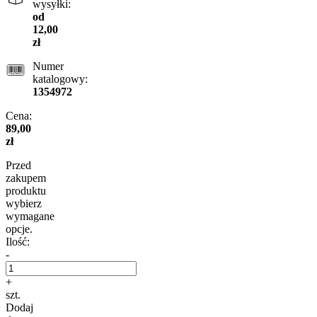
wysyłki:
od
12,00
zł
Numer
katalogowy:
1354972
Cena:
89,00
zł
Przed
zakupem
produktu
wybierz
wymagane
opcje.
Ilość:
-
+
szt.
Dodaj