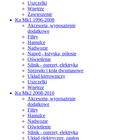
Uszczelki
Wnętrze
Zawieszenie
Ka Mk1 1996-2008
Akcesoria, wyposażenie
dodatkowe
Filtry
Hamulce
Nadwozie
Napęd - łożyska, półosie
Oświetlenie
Silnik - osprzęt, elektryka
Sprzęgło i koła dwumasowe
Układ kierowniczy
Uszczelki
Wnętrze
Ka Mk2 2008-2016
Akcesoria, wyposażenie
dodatkowe
Filtry
Hamulce
Nadwozie
Oświetlenie
Silnik - osprzęt, elektryka
Układ elektryczny, zapłon