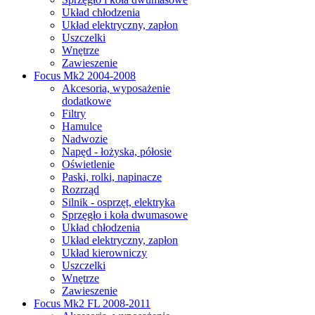
Układ chłodzenia
Układ elektryczny, zapłon
Uszczelki
Wnętrze
Zawieszenie
Focus Mk2 2004-2008
Akcesoria, wyposażenie
dodatkowe
Filtry
Hamulce
Nadwozie
Napęd - łożyska, półosie
Oświetlenie
Paski, rolki, napinacze
Rozrząd
Silnik - osprzęt, elektryka
Sprzęgło i koła dwumasowe
Układ chłodzenia
Układ elektryczny, zapłon
Układ kierowniczy
Uszczelki
Wnętrze
Zawieszenie
Focus Mk2 FL 2008-2011