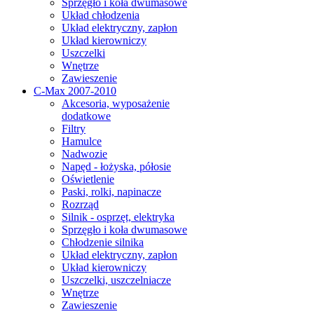
Sprzęgło i koła dwumasowe
Układ chłodzenia
Układ elektryczny, zapłon
Układ kierowniczy
Uszczelki
Wnętrze
Zawieszenie
C-Max 2007-2010
Akcesoria, wyposażenie
dodatkowe
Filtry
Hamulce
Nadwozie
Napęd - łożyska, półosie
Oświetlenie
Paski, rolki, napinacze
Rozrząd
Silnik - osprzęt, elektryka
Sprzęgło i koła dwumasowe
Chłodzenie silnika
Układ elektryczny, zapłon
Układ kierowniczy
Uszczelki, uszczelniacze
Wnętrze
Zawieszenie