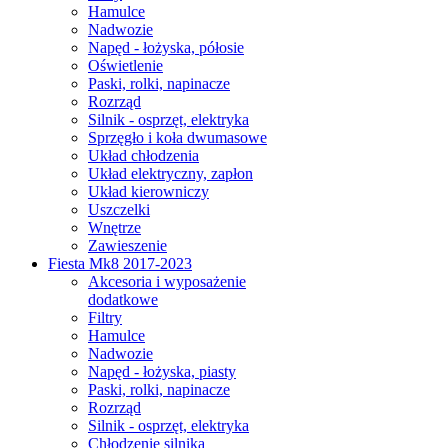
Hamulce
Nadwozie
Napęd - łożyska, półosie
Oświetlenie
Paski, rolki, napinacze
Rozrząd
Silnik - osprzęt, elektryka
Sprzęgło i koła dwumasowe
Układ chłodzenia
Układ elektryczny, zapłon
Układ kierowniczy
Uszczelki
Wnętrze
Zawieszenie
Fiesta Mk8 2017-2023
Akcesoria i wyposażenie
dodatkowe
Filtry
Hamulce
Nadwozie
Napęd - łożyska, piasty
Paski, rolki, napinacze
Rozrząd
Silnik - osprzęt, elektryka
Chłodzenie silnika