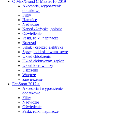
C-Max/Grand C-Max 2010-2019
Akcesoria, wyposażenie
dodatkowe
Filtry
Hamulce
Nadwozie
Napęd - łożyska, półosie
Oświetlenie
Paski, rolki, napinacze
Rozrząd
Silnik - osprzęt, elektryka
Sprzęgło i koła dwumasowe
Układ chłodzenia
Układ elektryczny, zapłon
Układ kierowniczy
Uszczelki
Wnętrze
Zawieszenie
EcoSport 2017 >
Akcesoria i wyposażenie
dodatkowe
Filtry
Nadwozie
Oświetlenie
Paski, rolki, napinacze