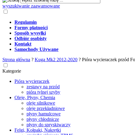
wyszukiwanie zaawansowane
Regulamin
Formy płatności
Sposób wysyłki
Odbiór osobisty
Kontakt
Samochody Używane
Strona główna
?
Kuga Mk2 2012-2020
?
Pióra wycieraczek przód 
Kategorie
Pióra wycieraczek
zestawy na przód
pióra tylnej szyby
Oleje, Płyny, Chemia
oleje silnikowe
oleje przekładniowe
płyny hamulcowe
płyny chłodnicze
płyny do spryskiwaczy
Felgi, Kołpaki, Nakrętki