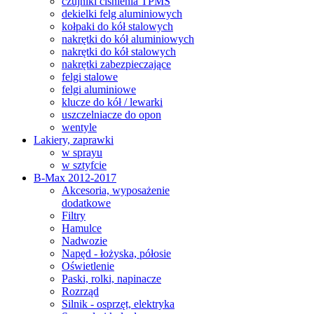
czujniki ciśnienia TPMS
dekielki felg aluminiowych
kołpaki do kół stalowych
nakrętki do kół aluminiowych
nakrętki do kół stalowych
nakrętki zabezpieczające
felgi stalowe
felgi aluminiowe
klucze do kół / lewarki
uszczelniacze do opon
wentyle
Lakiery, zaprawki
w sprayu
w sztyfcie
B-Max 2012-2017
Akcesoria, wyposażenie
dodatkowe
Filtry
Hamulce
Nadwozie
Napęd - łożyska, półosie
Oświetlenie
Paski, rolki, napinacze
Rozrząd
Silnik - osprzęt, elektryka