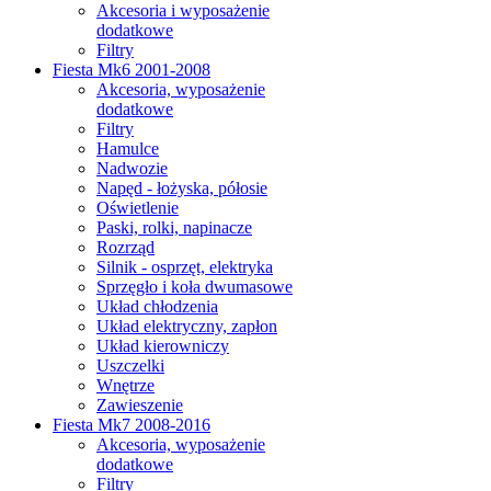
Akcesoria i wyposażenie
dodatkowe
Filtry
Fiesta Mk6 2001-2008
Akcesoria, wyposażenie
dodatkowe
Filtry
Hamulce
Nadwozie
Napęd - łożyska, półosie
Oświetlenie
Paski, rolki, napinacze
Rozrząd
Silnik - osprzęt, elektryka
Sprzęgło i koła dwumasowe
Układ chłodzenia
Układ elektryczny, zapłon
Układ kierowniczy
Uszczelki
Wnętrze
Zawieszenie
Fiesta Mk7 2008-2016
Akcesoria, wyposażenie
dodatkowe
Filtry