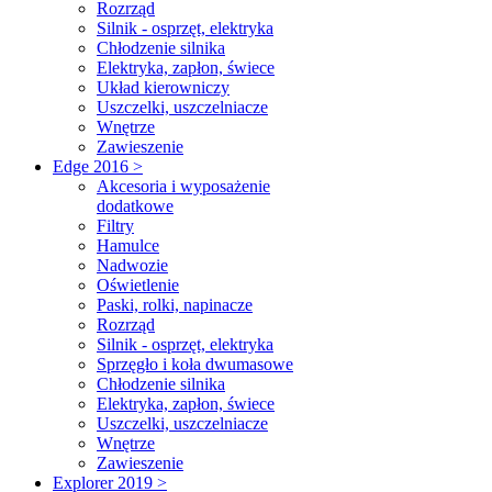
Rozrząd
Silnik - osprzęt, elektryka
Chłodzenie silnika
Elektryka, zapłon, świece
Układ kierowniczy
Uszczelki, uszczelniacze
Wnętrze
Zawieszenie
Edge 2016 >
Akcesoria i wyposażenie
dodatkowe
Filtry
Hamulce
Nadwozie
Oświetlenie
Paski, rolki, napinacze
Rozrząd
Silnik - osprzęt, elektryka
Sprzęgło i koła dwumasowe
Chłodzenie silnika
Elektryka, zapłon, świece
Uszczelki, uszczelniacze
Wnętrze
Zawieszenie
Explorer 2019 >