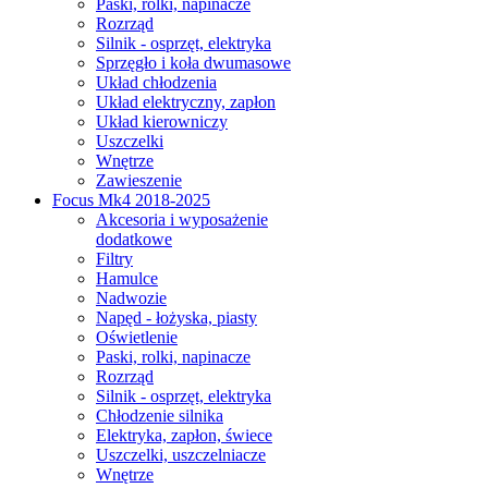
Paski, rolki, napinacze
Rozrząd
Silnik - osprzęt, elektryka
Sprzęgło i koła dwumasowe
Układ chłodzenia
Układ elektryczny, zapłon
Układ kierowniczy
Uszczelki
Wnętrze
Zawieszenie
Focus Mk4 2018-2025
Akcesoria i wyposażenie
dodatkowe
Filtry
Hamulce
Nadwozie
Napęd - łożyska, piasty
Oświetlenie
Paski, rolki, napinacze
Rozrząd
Silnik - osprzęt, elektryka
Chłodzenie silnika
Elektryka, zapłon, świece
Uszczelki, uszczelniacze
Wnętrze