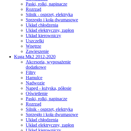
Paski, rolki, napinacze
Rozrząd
Silnik - osprzęt, elektryka
Sprzęgło i koła dwumasowe
Układ chłodzenia
Układ elektryczny, zapłon
Układ kierowniczy
Uszczelki
Wnętrze
Zawieszenie
Kuga Mk2 2012-2020
Akcesoria, wyposażenie
dodatkowe
Filtry
Hamulce
Nadwozie
Napęd - łożyska, półosie
Oświetlenie
Paski, rolki, napinacze
Rozrząd
Silnik - osprzęt, elektryka
Sprzęgło i koła dwumasowe
Układ chłodzenia
Układ elektryczny, zapłon
Układ kierowniczy