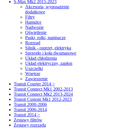
S-Max Mk2 2015-2023
Akcesoria, wyposażenie
dodatkowe
Filtry
Hamulce
Nadwozie
Oświetlenie
Paski, rolki, napinacze
Rozrząd
Silnik - osprzęt, elektryka
Sprzęgło i koła dwumasowe
Układ chłodzenia
Układ elektryczny, zapłon
Uszczelki
Wnętrze
Zawieszenie
Transit Courier 2014 >
Transit Connect Mk1 2002-2013
Transit Connect Mk2 2013-2024
Transit Custom Mk1 2012-2023
Transit 2000-2006
Transit 2006-2014
Transit 2014 >
Zestawy filtrów
Zestawy rozrządu