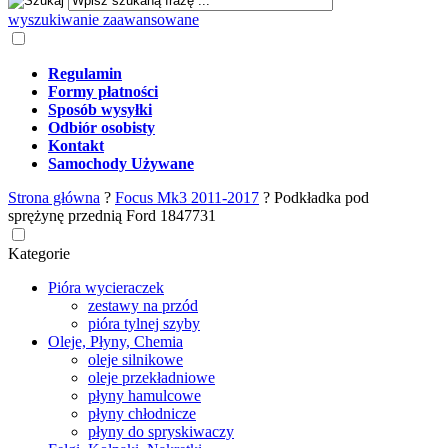
wyszukiwanie zaawansowane
Regulamin
Formy płatności
Sposób wysyłki
Odbiór osobisty
Kontakt
Samochody Używane
Strona główna
?
Focus Mk3 2011-2017
?
Podkładka pod
sprężynę przednią Ford 1847731
Kategorie
Pióra wycieraczek
zestawy na przód
pióra tylnej szyby
Oleje, Płyny, Chemia
oleje silnikowe
oleje przekładniowe
płyny hamulcowe
płyny chłodnicze
płyny do spryskiwaczy