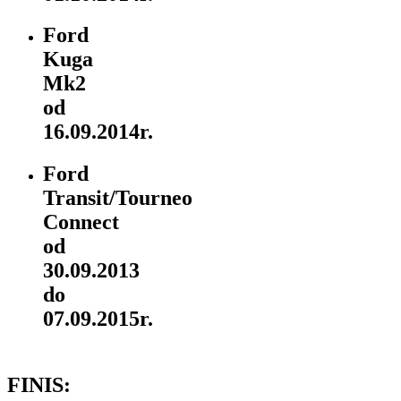
Ford
Kuga
Mk2
od
16.09.2014r.
Ford
Transit/Tourneo
Connect
od
30.09.2013
do
07.09.2015r.
FINIS: