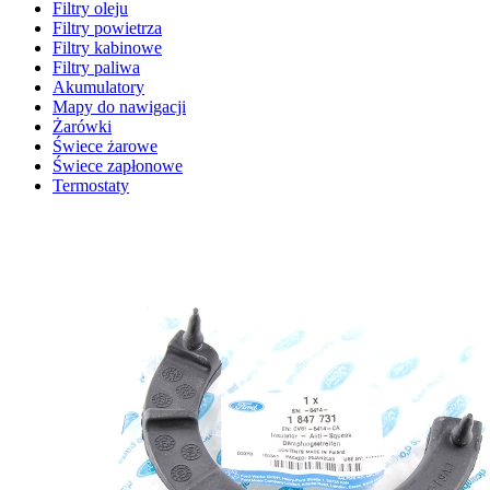
Filtry oleju
Filtry powietrza
Filtry kabinowe
Filtry paliwa
Akumulatory
Mapy do nawigacji
Żarówki
Świece żarowe
Świece zapłonowe
Termostaty