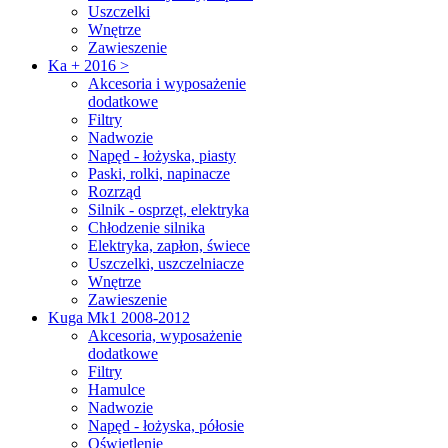
Uszczelki
Wnętrze
Zawieszenie
Ka + 2016 >
Akcesoria i wyposażenie
dodatkowe
Filtry
Nadwozie
Napęd - łożyska, piasty
Paski, rolki, napinacze
Rozrząd
Silnik - osprzęt, elektryka
Chłodzenie silnika
Elektryka, zapłon, świece
Uszczelki, uszczelniacze
Wnętrze
Zawieszenie
Kuga Mk1 2008-2012
Akcesoria, wyposażenie
dodatkowe
Filtry
Hamulce
Nadwozie
Napęd - łożyska, półosie
Oświetlenie