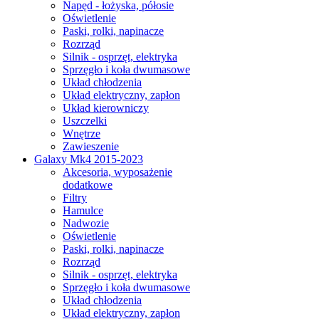
Napęd - łożyska, półosie
Oświetlenie
Paski, rolki, napinacze
Rozrząd
Silnik - osprzęt, elektryka
Sprzęgło i koła dwumasowe
Układ chłodzenia
Układ elektryczny, zapłon
Układ kierowniczy
Uszczelki
Wnętrze
Zawieszenie
Galaxy Mk4 2015-2023
Akcesoria, wyposażenie
dodatkowe
Filtry
Hamulce
Nadwozie
Oświetlenie
Paski, rolki, napinacze
Rozrząd
Silnik - osprzęt, elektryka
Sprzęgło i koła dwumasowe
Układ chłodzenia
Układ elektryczny, zapłon