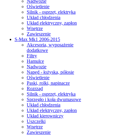
Nadwozie
Oświetlenie
Silnik - osprzęt, elektryka
Układ chłodzenia
Układ elektryczny, zapłon
Wnętrze
Zawieszenie
S-Max Mk1 2006-2015
Akcesoria, wyposażenie
dodatkowe
Filtry
Hamulce
Nadwozie
Napęd - łożyska, półosie
Oświetlenie
Paski, rolki, napinacze
Rozrząd
Silnik - osprzęt, elektryka
Sprzęgło i koła dwumasowe
Układ chłodzenia
Układ elektryczny, zapłon
Układ kierowniczy
Uszczelki
Wnętrze
Zawieszenie