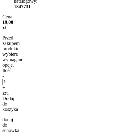
katalogowy:
1847731
Cena:
19,00
zł
Przed
zakupem
produktu
wybierz
wymagane
opcje.
Ilość:
-
+
szt.
Dodaj
do
koszyka
dodaj
do
schowka