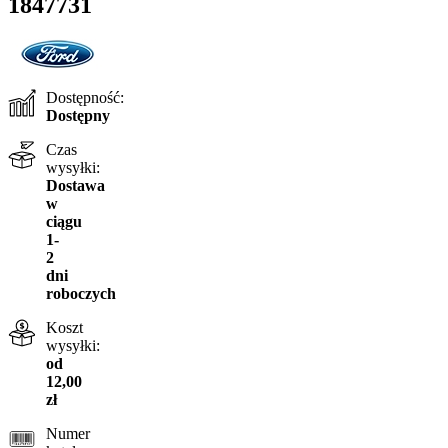
1847731
Dostępność:
Dostępny
Czas
wysyłki:
Dostawa
w
ciągu
1-
2
dni
roboczych
Koszt
wysyłki:
od
12,00
zł
Numer