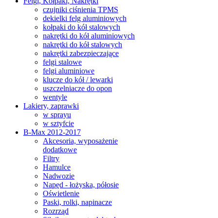
Felgi, Kołpaki, Nakrętki
czujniki ciśnienia TPMS
dekielki felg aluminiowych
kołpaki do kół stalowych
nakrętki do kół aluminiowych
nakrętki do kół stalowych
nakrętki zabezpieczające
felgi stalowe
felgi aluminiowe
klucze do kół / lewarki
uszczelniacze do opon
wentyle
Lakiery, zaprawki
w sprayu
w sztyfcie
B-Max 2012-2017
Akcesoria, wyposażenie
dodatkowe
Filtry
Hamulce
Nadwozie
Napęd - łożyska, półosie
Oświetlenie
Paski, rolki, napinacze
Rozrząd