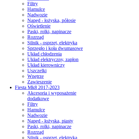
Filtry
Hamulce
Nadwozie
Napęd - łożyska, półosie
Oświetlenie
Paski, rolki, napinacze
Rozrząd
Silnik - osprzęt, elektryka
Sprzęgło i koła dwumasowe
Układ chłodzenia
Układ elektryczny, zapłon
Układ kierowniczy
Uszczelki
Wnętrze
Zawieszenie
Fiesta Mk8 2017-2023
Akcesoria i wyposażenie
dodatkowe
Filtry
Hamulce
Nadwozie
Napęd - łożyska, piasty
Paski, rolki, napinacze
Rozrząd
Silnik - osprzęt, elektryka