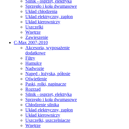
Silnik - osprzęt, elektryka
Sprzęgło i koła dwumasowe
Układ chłodzenia
Układ elektryczny, zapłon
Układ kierowniczy
Uszczelki
Wnętrze
Zawieszenie
C-Max 2007-2010
Akcesoria, wyposażenie
dodatkowe
Filtry
Hamulce
Nadwozie
Napęd - łożyska, półosie
Oświetlenie
Paski, rolki, napinacze
Rozrząd
Silnik - osprzęt, elektryka
Sprzęgło i koła dwumasowe
Chłodzenie silnika
Układ elektryczny, zapłon
Układ kierowniczy
Uszczelki, uszczelniacze
Wnętrze