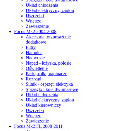
Układ chłodzenia
Układ elektryczny, zapłon
Uszczelki
Wnętrze
Zawieszenie
Focus Mk2 2004-2008
Akcesoria, wyposażenie
dodatkowe
Filtry
Hamulce
Nadwozie
Napęd - łożyska, półosie
Oświetlenie
Paski, rolki, napinacze
Rozrząd
Silnik - osprzęt, elektryka
Sprzęgło i koła dwumasowe
Układ chłodzenia
Układ elektryczny, zapłon
Układ kierowniczy
Uszczelki
Wnętrze
Zawieszenie
Focus Mk2 FL 2008-2011