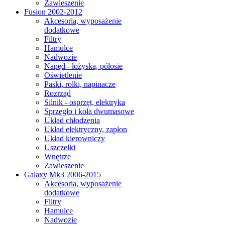
Zawieszenie
Fusion 2002-2012
Akcesoria, wyposażenie
dodatkowe
Filtry
Hamulce
Nadwozie
Napęd - łożyska, półosie
Oświetlenie
Paski, rolki, napinacze
Rozrząd
Silnik - osprzęt, elektryka
Sprzęgło i koła dwumasowe
Układ chłodzenia
Układ elektryczny, zapłon
Układ kierowniczy
Uszczelki
Wnętrze
Zawieszenie
Galaxy Mk3 2006-2015
Akcesoria, wyposażenie
dodatkowe
Filtry
Hamulce
Nadwozie