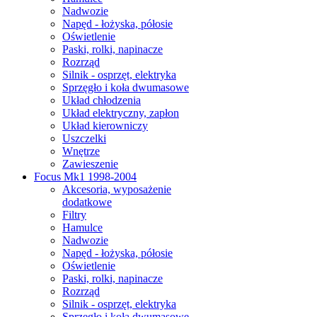
Nadwozie
Napęd - łożyska, półosie
Oświetlenie
Paski, rolki, napinacze
Rozrząd
Silnik - osprzęt, elektryka
Sprzęgło i koła dwumasowe
Układ chłodzenia
Układ elektryczny, zapłon
Układ kierowniczy
Uszczelki
Wnętrze
Zawieszenie
Focus Mk1 1998-2004
Akcesoria, wyposażenie
dodatkowe
Filtry
Hamulce
Nadwozie
Napęd - łożyska, półosie
Oświetlenie
Paski, rolki, napinacze
Rozrząd
Silnik - osprzęt, elektryka
Sprzęgło i koła dwumasowe