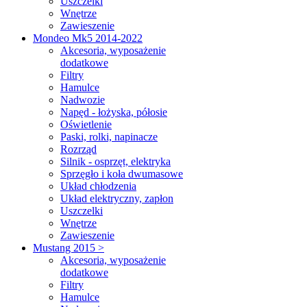
Uszczelki
Wnętrze
Zawieszenie
Mondeo Mk5 2014-2022
Akcesoria, wyposażenie
dodatkowe
Filtry
Hamulce
Nadwozie
Napęd - łożyska, półosie
Oświetlenie
Paski, rolki, napinacze
Rozrząd
Silnik - osprzęt, elektryka
Sprzęgło i koła dwumasowe
Układ chłodzenia
Układ elektryczny, zapłon
Uszczelki
Wnętrze
Zawieszenie
Mustang 2015 >
Akcesoria, wyposażenie
dodatkowe
Filtry
Hamulce