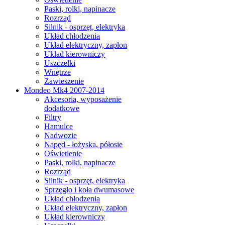
Paski, rolki, napinacze
Rozrząd
Silnik - osprzęt, elektryka
Układ chłodzenia
Układ elektryczny, zapłon
Układ kierowniczy
Uszczelki
Wnętrze
Zawieszenie
Mondeo Mk4 2007-2014
Akcesoria, wyposażenie
dodatkowe
Filtry
Hamulce
Nadwozie
Napęd - łożyska, półosie
Oświetlenie
Paski, rolki, napinacze
Rozrząd
Silnik - osprzęt, elektryka
Sprzęgło i koła dwumasowe
Układ chłodzenia
Układ elektryczny, zapłon
Układ kierowniczy