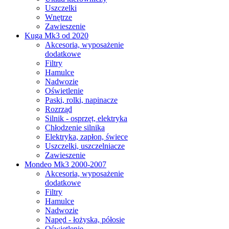
Uszczelki
Wnętrze
Zawieszenie
Kuga Mk3 od 2020
Akcesoria, wyposażenie
dodatkowe
Filtry
Hamulce
Nadwozie
Oświetlenie
Paski, rolki, napinacze
Rozrząd
Silnik - osprzęt, elektryka
Chłodzenie silnika
Elektryka, zapłon, świece
Uszczelki, uszczelniacze
Zawieszenie
Mondeo Mk3 2000-2007
Akcesoria, wyposażenie
dodatkowe
Filtry
Hamulce
Nadwozie
Napęd - łożyska, półosie
Oświetlenie