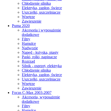
Chłodzenie silnika
Elektryka, zapłon, świece
Uszczelki, uszczelniacze
Wnętrze
Zawieszenie
Puma 2020
Akcesoria i wyposażenie
dodatkowe
Filtry
Hamulce
Nadwozie
Napęd - łożyska, piasty
Paski, rolki, napinacze
Rozrząd
Silnik - osprzęt, elektryka
Chłodzenie silnika
Elektryka, zapłon, świece
Uszczelki, uszczelniacze
Wnętrze
Zawieszenie
Focus C-Max 2003-2007
Akcesoria, wyposażenie
dodatkowe
Filtry
Hamulce