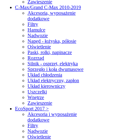
Zawieszenie
C-Max/Grand C-Max 2010-2019
Akcesoria, wyposażenie
dodatkowe
Filtry
Hamulce
Nadwozie
Napęd - łożyska, półosie
Oświetlenie
Paski, rolki, napinacze
Rozrząd
Silnik - osprzęt, elektryka
Sprzęgło i koła dwumasowe
Układ chłodzenia
Układ elektryczny, zapłon
Układ kierowniczy
Uszczelki
Wnętrze
Zawieszenie
EcoSport 2017 >
Akcesoria i wyposażenie
dodatkowe
Filtry
Nadwozie
Oświetlenie