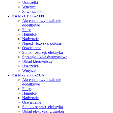
Uszczelki
Wnętrze
Zawieszenie
Ka Mk1 1996-2008
Akcesoria, wyposażenie
dodatkowe
Filtry
Hamulce
Nadwozie
Napęd - łożyska, półosie
Oświetlenie
Silnik - osprzęt, elektryka
Sprzęgło i koła dwumasowe
Układ kierowniczy
Uszczelki
Wnętrze
Ka Mk2 2008-2016
Akcesoria, wyposażenie
dodatkowe
Filtry
Hamulce
Nadwozie
Oświetlenie
Silnik - osprzęt, elektryka
Układ elektryczny, zapłon