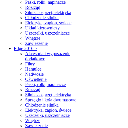
Paski, rolki, napinacze
Rozrząd
Silnik - osprzęt, elektryka
Chłodzenie silnika
Elektryka, zapłon, świece
Układ kierowniczy
Uszczelki, uszczelniacze
Wnętrze
Zawieszenie
Edge 2016 >
Akcesoria i wyposażenie
dodatkowe
Filtry
Hamulce
Nadwozie
Oświetlenie
Paski, rolki, napinacze
Rozrząd
Silnik - osprzęt, elektryka
Sprzęgło i koła dwumasowe
Chłodzenie silnika
Elektryka, zapłon, świece
Uszczelki, uszczelniacze
Wnętrze
Zawieszenie