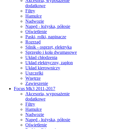
Akcesoria, wyposażenie
dodatkowe
Filtry
Hamulce
Nadwozie
Napęd - łożyska, półosie
Oświetlenie
Paski, rolki, napinacze
Rozrząd
Silnik - osprzęt, elektryka
Sprzęgło i koła dwumasowe
Układ chłodzenia
Układ elektryczny, zapłon
Układ kierowniczy
Uszczelki
Wnętrze
Zawieszenie
Focus Mk3 2011-2017
Akcesoria, wyposażenie
dodatkowe
Filtry
Hamulce
Nadwozie
Napęd - łożyska, półosie
Oświetlenie