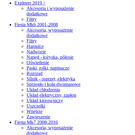
Explorer 2019 >
Akcesoria i wyposażenie
dodatkowe
Filtry
Fiesta Mk6 2001-2008
Akcesoria, wyposażenie
dodatkowe
Filtry
Hamulce
Nadwozie
Napęd - łożyska, półosie
Oświetlenie
Paski, rolki, napinacze
Rozrząd
Silnik - osprzęt, elektryka
Sprzęgło i koła dwumasowe
Układ chłodzenia
Układ elektryczny, zapłon
Układ kierowniczy
Uszczelki
Wnętrze
Zawieszenie
Fiesta Mk7 2008-2016
Akcesoria, wyposażenie
dodatkowe