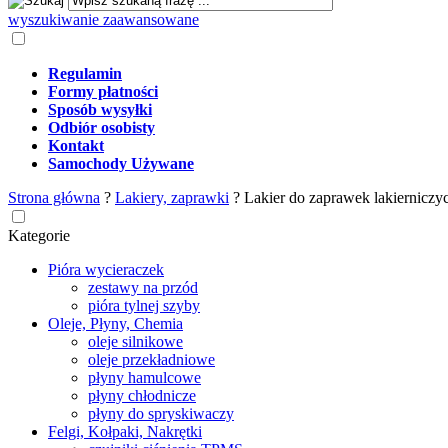
wyszukiwanie zaawansowane
Regulamin
Formy płatności
Sposób wysyłki
Odbiór osobisty
Kontakt
Samochody Używane
Strona główna
?
Lakiery, zaprawki
?
Lakier do zaprawek lakierniczyc
Kategorie
Pióra wycieraczek
zestawy na przód
pióra tylnej szyby
Oleje, Płyny, Chemia
oleje silnikowe
oleje przekładniowe
płyny hamulcowe
płyny chłodnicze
płyny do spryskiwaczy
Felgi, Kołpaki, Nakrętki