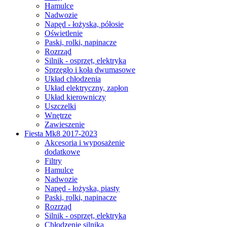
Hamulce
Nadwozie
Napęd - łożyska, półosie
Oświetlenie
Paski, rolki, napinacze
Rozrząd
Silnik - osprzęt, elektryka
Sprzęgło i koła dwumasowe
Układ chłodzenia
Układ elektryczny, zapłon
Układ kierowniczy
Uszczelki
Wnętrze
Zawieszenie
Fiesta Mk8 2017-2023
Akcesoria i wyposażenie
dodatkowe
Filtry
Hamulce
Nadwozie
Napęd - łożyska, piasty
Paski, rolki, napinacze
Rozrząd
Silnik - osprzęt, elektryka
Chłodzenie silnika