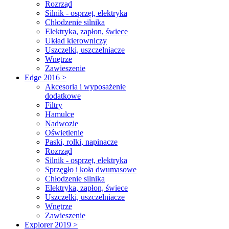
Rozrząd
Silnik - osprzęt, elektryka
Chłodzenie silnika
Elektryka, zapłon, świece
Układ kierowniczy
Uszczelki, uszczelniacze
Wnętrze
Zawieszenie
Edge 2016 >
Akcesoria i wyposażenie
dodatkowe
Filtry
Hamulce
Nadwozie
Oświetlenie
Paski, rolki, napinacze
Rozrząd
Silnik - osprzęt, elektryka
Sprzęgło i koła dwumasowe
Chłodzenie silnika
Elektryka, zapłon, świece
Uszczelki, uszczelniacze
Wnętrze
Zawieszenie
Explorer 2019 >