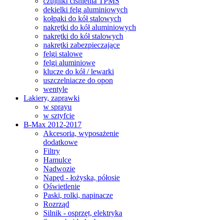
czujniki ciśnienia TPMS
dekielki felg aluminiowych
kołpaki do kół stalowych
nakrętki do kół aluminiowych
nakrętki do kół stalowych
nakrętki zabezpieczające
felgi stalowe
felgi aluminiowe
klucze do kół / lewarki
uszczelniacze do opon
wentyle
Lakiery, zaprawki
w sprayu
w sztyfcie
B-Max 2012-2017
Akcesoria, wyposażenie
dodatkowe
Filtry
Hamulce
Nadwozie
Napęd - łożyska, półosie
Oświetlenie
Paski, rolki, napinacze
Rozrząd
Silnik - osprzęt, elektryka