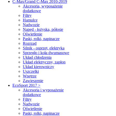
C-Max/Grand C-Max 2010-2019
Akcesoria, wyposażenie
dodatkowe
Filtry
Hamulce
Nadwozie
Napęd - łożyska, półosie
Oświetlenie
Paski, rolki, napinacze
Rozrząd
Silnik - osprzęt, elektryka
Sprzęgło i koła dwumasowe
Układ chłodzenia
Układ elektryczny, zapłon
Układ kierowniczy
Uszczelki
Wnętrze
Zawieszenie
EcoSport 2017 >
Akcesoria i wyposażenie
dodatkowe
Filtry
Nadwozie
Oświetlenie
Paski, rolki, napinacze