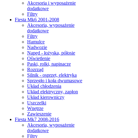
Akcesoria i wyposażenie
dodatkowe
Filtry
Fiesta Mk6 2001-2008
Akcesoria, wyposażenie
dodatkowe
Filtry
Hamulce
Nadwozie
Napęd - łożyska, półosie
Oświetlenie
Paski, rolki, napinacze
Rozrząd
Silnik - osprzęt, elektryka
Sprzęgło i koła dwumasowe
Układ chłodzenia
Układ elektryczny, zapłon
Układ kierowniczy
Uszczelki
Wnętrze
Zawieszenie
Fiesta Mk7 2008-2016
Akcesoria, wyposażenie
dodatkowe
Filtry