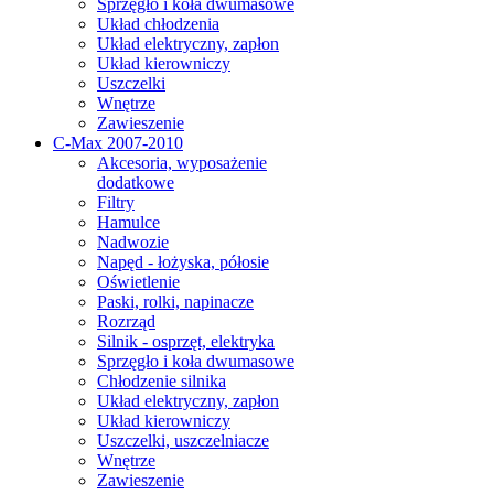
Sprzęgło i koła dwumasowe
Układ chłodzenia
Układ elektryczny, zapłon
Układ kierowniczy
Uszczelki
Wnętrze
Zawieszenie
C-Max 2007-2010
Akcesoria, wyposażenie
dodatkowe
Filtry
Hamulce
Nadwozie
Napęd - łożyska, półosie
Oświetlenie
Paski, rolki, napinacze
Rozrząd
Silnik - osprzęt, elektryka
Sprzęgło i koła dwumasowe
Chłodzenie silnika
Układ elektryczny, zapłon
Układ kierowniczy
Uszczelki, uszczelniacze
Wnętrze
Zawieszenie