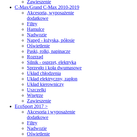
Zawieszenie
C-Max/Grand C-Max 2010-2019
Akcesoria, wyposażenie
dodatkowe
Filtry
Hamulce
Nadwozie
Napęd - łożyska, półosie
Oświetlenie
Paski, rolki, napinacze
Rozrząd
Silnik - osprzęt, elektryka
Sprzęgło i koła dwumasowe
Układ chłodzenia
Układ elektryczny, zapłon
Układ kierowniczy
Uszczelki
Wnętrze
Zawieszenie
EcoSport 2017 >
Akcesoria i wyposażenie
dodatkowe
Filtry
Nadwozie
Oświetlenie