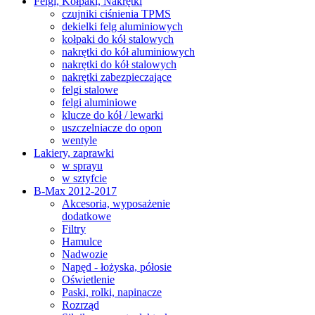
Felgi, Kołpaki, Nakrętki
czujniki ciśnienia TPMS
dekielki felg aluminiowych
kołpaki do kół stalowych
nakrętki do kół aluminiowych
nakrętki do kół stalowych
nakrętki zabezpieczające
felgi stalowe
felgi aluminiowe
klucze do kół / lewarki
uszczelniacze do opon
wentyle
Lakiery, zaprawki
w sprayu
w sztyfcie
B-Max 2012-2017
Akcesoria, wyposażenie
dodatkowe
Filtry
Hamulce
Nadwozie
Napęd - łożyska, półosie
Oświetlenie
Paski, rolki, napinacze
Rozrząd