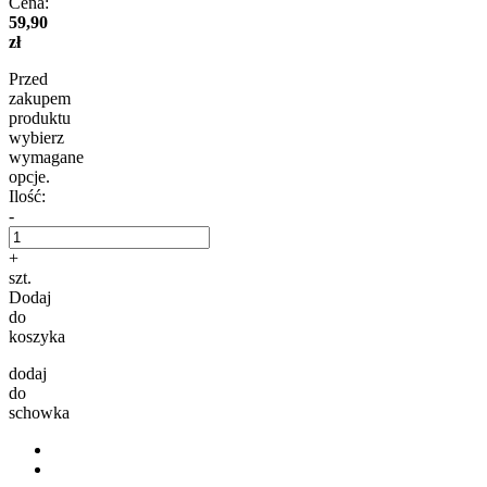
Cena:
59,90
zł
Przed
zakupem
produktu
wybierz
wymagane
opcje.
Ilość:
-
+
szt.
Dodaj
do
koszyka
dodaj
do
schowka