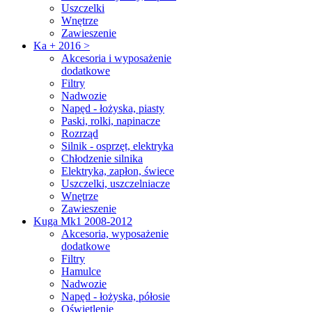
Uszczelki
Wnętrze
Zawieszenie
Ka + 2016 >
Akcesoria i wyposażenie
dodatkowe
Filtry
Nadwozie
Napęd - łożyska, piasty
Paski, rolki, napinacze
Rozrząd
Silnik - osprzęt, elektryka
Chłodzenie silnika
Elektryka, zapłon, świece
Uszczelki, uszczelniacze
Wnętrze
Zawieszenie
Kuga Mk1 2008-2012
Akcesoria, wyposażenie
dodatkowe
Filtry
Hamulce
Nadwozie
Napęd - łożyska, półosie
Oświetlenie