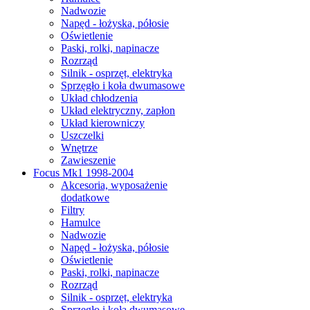
Nadwozie
Napęd - łożyska, półosie
Oświetlenie
Paski, rolki, napinacze
Rozrząd
Silnik - osprzęt, elektryka
Sprzęgło i koła dwumasowe
Układ chłodzenia
Układ elektryczny, zapłon
Układ kierowniczy
Uszczelki
Wnętrze
Zawieszenie
Focus Mk1 1998-2004
Akcesoria, wyposażenie
dodatkowe
Filtry
Hamulce
Nadwozie
Napęd - łożyska, półosie
Oświetlenie
Paski, rolki, napinacze
Rozrząd
Silnik - osprzęt, elektryka
Sprzęgło i koła dwumasowe