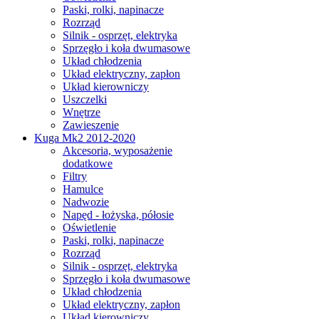
Paski, rolki, napinacze
Rozrząd
Silnik - osprzęt, elektryka
Sprzęgło i koła dwumasowe
Układ chłodzenia
Układ elektryczny, zapłon
Układ kierowniczy
Uszczelki
Wnętrze
Zawieszenie
Kuga Mk2 2012-2020
Akcesoria, wyposażenie
dodatkowe
Filtry
Hamulce
Nadwozie
Napęd - łożyska, półosie
Oświetlenie
Paski, rolki, napinacze
Rozrząd
Silnik - osprzęt, elektryka
Sprzęgło i koła dwumasowe
Układ chłodzenia
Układ elektryczny, zapłon
Układ kierowniczy