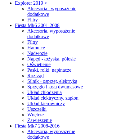
Explorer 2019 >
Akcesoria i wyposażenie
dodatkowe
Filtry
Fiesta Mk6 2001-2008
Akcesoria, wyposażenie
dodatkowe
Filtry
Hamulce
Nadwozie
Napęd - łożyska, półosie
Oświetlenie
Paski, rolki, napinacze
Rozrząd
Silnik - osprzęt, elektryka
Sprzęgło i koła dwumasowe
Układ chłodzenia
Układ elektryczny, zapłon
Układ kierowniczy
Uszczelki
Wnętrze
Zawieszenie
Fiesta Mk7 2008-2016
Akcesoria, wyposażenie
dodatkowe