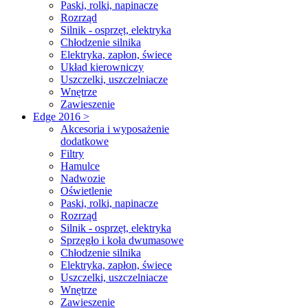
Paski, rolki, napinacze
Rozrząd
Silnik - osprzęt, elektryka
Chłodzenie silnika
Elektryka, zapłon, świece
Układ kierowniczy
Uszczelki, uszczelniacze
Wnętrze
Zawieszenie
Edge 2016 >
Akcesoria i wyposażenie
dodatkowe
Filtry
Hamulce
Nadwozie
Oświetlenie
Paski, rolki, napinacze
Rozrząd
Silnik - osprzęt, elektryka
Sprzęgło i koła dwumasowe
Chłodzenie silnika
Elektryka, zapłon, świece
Uszczelki, uszczelniacze
Wnętrze
Zawieszenie