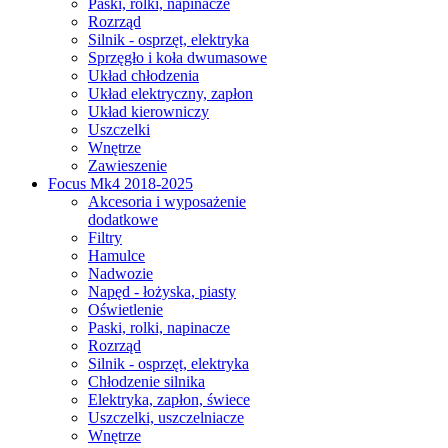
Paski, rolki, napinacze
Rozrząd
Silnik - osprzęt, elektryka
Sprzęgło i koła dwumasowe
Układ chłodzenia
Układ elektryczny, zapłon
Układ kierowniczy
Uszczelki
Wnętrze
Zawieszenie
Focus Mk4 2018-2025
Akcesoria i wyposażenie
dodatkowe
Filtry
Hamulce
Nadwozie
Napęd - łożyska, piasty
Oświetlenie
Paski, rolki, napinacze
Rozrząd
Silnik - osprzęt, elektryka
Chłodzenie silnika
Elektryka, zapłon, świece
Uszczelki, uszczelniacze
Wnętrze