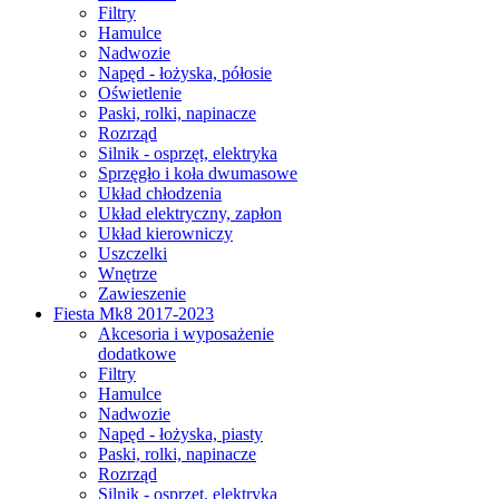
Filtry
Hamulce
Nadwozie
Napęd - łożyska, półosie
Oświetlenie
Paski, rolki, napinacze
Rozrząd
Silnik - osprzęt, elektryka
Sprzęgło i koła dwumasowe
Układ chłodzenia
Układ elektryczny, zapłon
Układ kierowniczy
Uszczelki
Wnętrze
Zawieszenie
Fiesta Mk8 2017-2023
Akcesoria i wyposażenie
dodatkowe
Filtry
Hamulce
Nadwozie
Napęd - łożyska, piasty
Paski, rolki, napinacze
Rozrząd
Silnik - osprzęt, elektryka