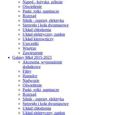
Napęd - łożyska, półosie
Oświetlenie
Paski, rolki, napinacze
Rozrząd
Silnik - osprzęt, elektryka
Sprzęgło i koła dwumasowe
Układ chłodzenia
Układ elektryczny, zapłon
Układ kierowniczy
Uszczelki
Wnętrze
Zawieszenie
Galaxy Mk4 2015-2023
Akcesoria, wyposażenie
dodatkowe
Filtry
Hamulce
Nadwozie
Oświetlenie
Paski, rolki, napinacze
Rozrząd
Silnik - osprzęt, elektryka
Sprzęgło i koła dwumasowe
Układ chłodzenia
Układ elektryczny, zapłon