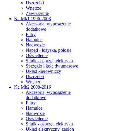
Uszczelki
Wnętrze
Zawieszenie
Ka Mk1 1996-2008
Akcesoria, wyposażenie
dodatkowe
Filtry
Hamulce
Nadwozie
Napęd - łożyska, półosie
Oświetlenie
Silnik - osprzęt, elektryka
Sprzęgło i koła dwumasowe
Układ kierowniczy
Uszczelki
Wnętrze
Ka Mk2 2008-2016
Akcesoria, wyposażenie
dodatkowe
Filtry
Hamulce
Nadwozie
Oświetlenie
Silnik - osprzęt, elektryka
Układ elektryczny, zapłon