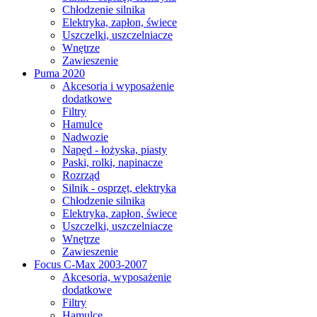
Chłodzenie silnika
Elektryka, zapłon, świece
Uszczelki, uszczelniacze
Wnętrze
Zawieszenie
Puma 2020
Akcesoria i wyposażenie
dodatkowe
Filtry
Hamulce
Nadwozie
Napęd - łożyska, piasty
Paski, rolki, napinacze
Rozrząd
Silnik - osprzęt, elektryka
Chłodzenie silnika
Elektryka, zapłon, świece
Uszczelki, uszczelniacze
Wnętrze
Zawieszenie
Focus C-Max 2003-2007
Akcesoria, wyposażenie
dodatkowe
Filtry
Hamulce