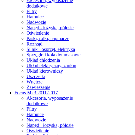
Akcesoria, wyposażenie
dodatkowe
Filtry
Hamulce
Nadwozie
Napęd - łożyska, półosie
Oświetlenie
Paski, rolki, napinacze
Rozrząd
Silnik - osprzęt, elektryka
Sprzęgło i koła dwumasowe
Układ chłodzenia
Układ elektryczny, zapłon
Układ kierowniczy
Uszczelki
Wnętrze
Zawieszenie
Focus Mk3 2011-2017
Akcesoria, wyposażenie
dodatkowe
Filtry
Hamulce
Nadwozie
Napęd - łożyska, półosie
Oświetlenie