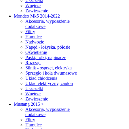
Uszczelki
Wnętrze
Zawieszenie
Mondeo Mk5 2014-2022
Akcesoria, wyposażenie
dodatkowe
Filtry
Hamulce
Nadwozie
Napęd - łożyska, półosie
Oświetlenie
Paski, rolki, napinacze
Rozrząd
Silnik - osprzęt, elektryka
Sprzęgło i koła dwumasowe
Układ chłodzenia
Układ elektryczny, zapłon
Uszczelki
Wnętrze
Zawieszenie
Mustang 2015 >
Akcesoria, wyposażenie
dodatkowe
Filtry
Hamulce