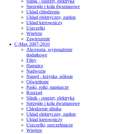
Silnik - osprzęt, elektryka
Sprzęgło i koła dwumasowe
Układ chłodzenia
Układ elektryczny, zapłon
Układ kierowniczy
Uszczelki
Wnętrze
Zawieszenie
C-Max 2007-2010
Akcesoria, wyposażenie
dodatkowe
Filtry
Hamulce
Nadwozie
Napęd - łożyska, półosie
Oświetlenie
Paski, rolki, napinacze
Rozrząd
Silnik - osprzęt, elektryka
Sprzęgło i koła dwumasowe
Chłodzenie silnika
Układ elektryczny, zapłon
Układ kierowniczy
Uszczelki, uszczelniacze
Wnętrze