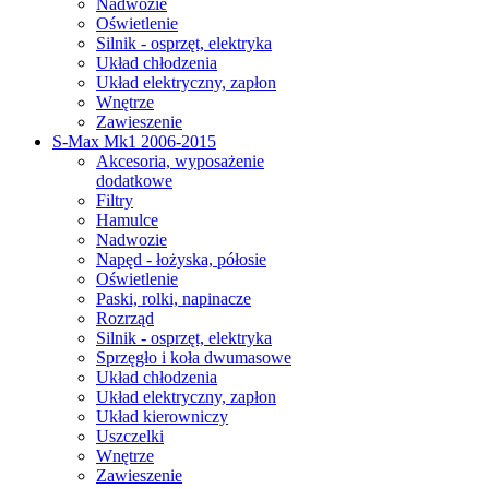
Nadwozie
Oświetlenie
Silnik - osprzęt, elektryka
Układ chłodzenia
Układ elektryczny, zapłon
Wnętrze
Zawieszenie
S-Max Mk1 2006-2015
Akcesoria, wyposażenie
dodatkowe
Filtry
Hamulce
Nadwozie
Napęd - łożyska, półosie
Oświetlenie
Paski, rolki, napinacze
Rozrząd
Silnik - osprzęt, elektryka
Sprzęgło i koła dwumasowe
Układ chłodzenia
Układ elektryczny, zapłon
Układ kierowniczy
Uszczelki
Wnętrze
Zawieszenie