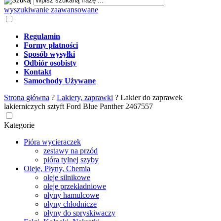
wyszukiwanie zaawansowane
Regulamin
Formy płatności
Sposób wysyłki
Odbiór osobisty
Kontakt
Samochody Używane
Strona główna
?
Lakiery, zaprawki
?
Lakier do zaprawek
lakierniczych sztyft Ford Blue Panther 2467557
Kategorie
Pióra wycieraczek
zestawy na przód
pióra tylnej szyby
Oleje, Płyny, Chemia
oleje silnikowe
oleje przekładniowe
płyny hamulcowe
płyny chłodnicze
płyny do spryskiwaczy