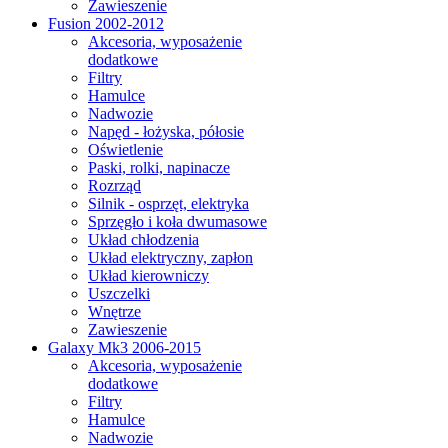
Zawieszenie
Fusion 2002-2012
Akcesoria, wyposażenie
dodatkowe
Filtry
Hamulce
Nadwozie
Napęd - łożyska, półosie
Oświetlenie
Paski, rolki, napinacze
Rozrząd
Silnik - osprzęt, elektryka
Sprzęgło i koła dwumasowe
Układ chłodzenia
Układ elektryczny, zapłon
Układ kierowniczy
Uszczelki
Wnętrze
Zawieszenie
Galaxy Mk3 2006-2015
Akcesoria, wyposażenie
dodatkowe
Filtry
Hamulce
Nadwozie