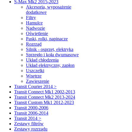
S-Max Mk2 2015-2023
Akcesoria, wyposażenie
dodatkowe
Filtry
Hamulce
Nadwozie
Oświetlenie
Paski, rolki, napinacze
Rozrząd
Silnik - osprzęt, elektryka
Sprzęgło i koła dwumasowe
Układ chłodzenia
Układ elektryczny, zapłon
Uszczelki
Wnętrze
Zawieszenie
Transit Courier 2014 >
Transit Connect Mk1 2002-2013
Transit Connect Mk2 2013-2024
Transit Custom Mk1 2012-2023
Transit 2000-2006
Transit 2006-2014
Transit 2014 >
Zestawy filtrów
Zestawy rozrządu