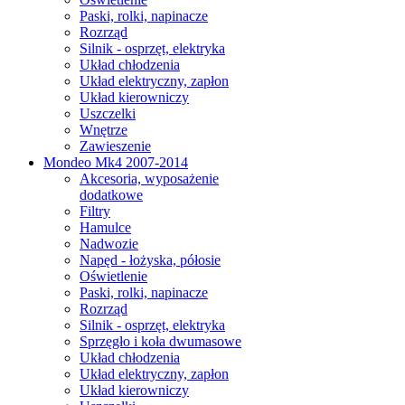
Paski, rolki, napinacze
Rozrząd
Silnik - osprzęt, elektryka
Układ chłodzenia
Układ elektryczny, zapłon
Układ kierowniczy
Uszczelki
Wnętrze
Zawieszenie
Mondeo Mk4 2007-2014
Akcesoria, wyposażenie
dodatkowe
Filtry
Hamulce
Nadwozie
Napęd - łożyska, półosie
Oświetlenie
Paski, rolki, napinacze
Rozrząd
Silnik - osprzęt, elektryka
Sprzęgło i koła dwumasowe
Układ chłodzenia
Układ elektryczny, zapłon
Układ kierowniczy