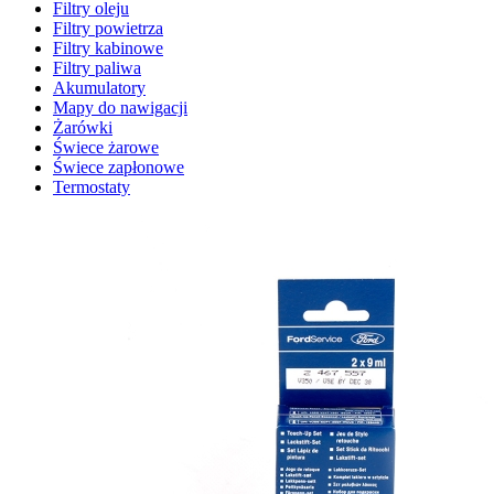
Filtry oleju
Filtry powietrza
Filtry kabinowe
Filtry paliwa
Akumulatory
Mapy do nawigacji
Żarówki
Świece żarowe
Świece zapłonowe
Termostaty