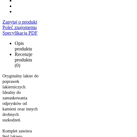
Zapytaj o produkt
Poleć znajomemu
Specyfikacja PDF
Opis
produktu
Recenzje
produktu
(0)
Oryginalny lakier do
poprawek
lakierniczych.
Idealny do
zamaskowania
odprysków od
kamieni oraz innych
drobnych
uszkodzeń.
Komplet zawiera
9ml lakieru