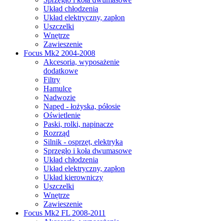
Układ chłodzenia
Układ elektryczny, zapłon
Uszczelki
Wnętrze
Zawieszenie
Focus Mk2 2004-2008
Akcesoria, wyposażenie
dodatkowe
Filtry
Hamulce
Nadwozie
Napęd - łożyska, półosie
Oświetlenie
Paski, rolki, napinacze
Rozrząd
Silnik - osprzęt, elektryka
Sprzęgło i koła dwumasowe
Układ chłodzenia
Układ elektryczny, zapłon
Układ kierowniczy
Uszczelki
Wnętrze
Zawieszenie
Focus Mk2 FL 2008-2011