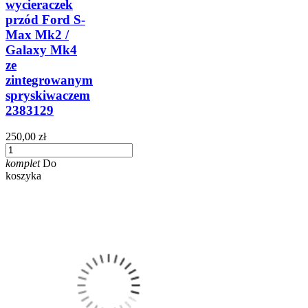
wycieraczek
przód Ford S-
Max Mk2 /
Galaxy Mk4
ze
zintegrowanym
spryskiwaczem
2383129
250,00 zł
komplet
Do
koszyka