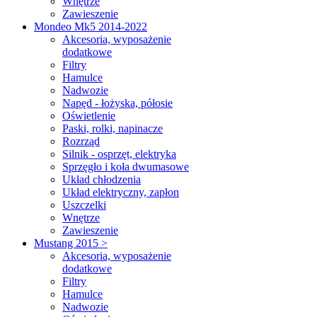
Wnętrze
Zawieszenie
Mondeo Mk5 2014-2022
Akcesoria, wyposażenie
dodatkowe
Filtry
Hamulce
Nadwozie
Napęd - łożyska, półosie
Oświetlenie
Paski, rolki, napinacze
Rozrząd
Silnik - osprzęt, elektryka
Sprzęgło i koła dwumasowe
Układ chłodzenia
Układ elektryczny, zapłon
Uszczelki
Wnętrze
Zawieszenie
Mustang 2015 >
Akcesoria, wyposażenie
dodatkowe
Filtry
Hamulce
Nadwozie