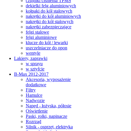
czujniki ciśnienia TPMS
dekielki felg aluminiowych
kołpaki do kół stalowych
nakrętki do kół aluminiowych
nakrętki do kół stalowych
nakrętki zabezpieczające
felgi stalowe
felgi aluminiowe
klucze do kół / lewarki
uszczelniacze do opon
wentyle
Lakiery, zaprawki
w sprayu
w sztyfcie
B-Max 2012-2017
Akcesoria, wyposażenie
dodatkowe
Filtry
Hamulce
Nadwozie
Napęd - łożyska, półosie
Oświetlenie
Paski, rolki, napinacze
Rozrząd
Silnik - osprzęt, elektryka