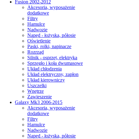
Fusion 2002-2012
Akcesoria, wyposażenie
dodatkowe
Filtry
Hamulce
Nadwozie
Napęd - łożyska, półosie
Oświetlenie
Paski, rolki, napinacze
Rozrząd
Silnik - osprzęt, elektryka
Sprzęgło i koła dwumasowe
Układ chłodzenia
Układ elektryczny, zapłon
Układ kierowniczy
Uszczelki
Wnętrze
Zawieszenie
Galaxy Mk3 2006-2015
Akcesoria, wyposażenie
dodatkowe
Filtry
Hamulce
Nadwozie
Napęd - łożyska, półosie