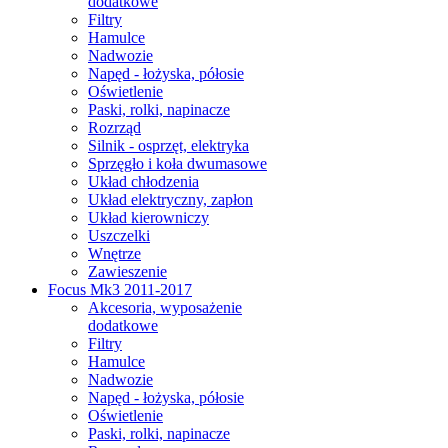
dodatkowe
Filtry
Hamulce
Nadwozie
Napęd - łożyska, półosie
Oświetlenie
Paski, rolki, napinacze
Rozrząd
Silnik - osprzęt, elektryka
Sprzęgło i koła dwumasowe
Układ chłodzenia
Układ elektryczny, zapłon
Układ kierowniczy
Uszczelki
Wnętrze
Zawieszenie
Focus Mk3 2011-2017
Akcesoria, wyposażenie
dodatkowe
Filtry
Hamulce
Nadwozie
Napęd - łożyska, półosie
Oświetlenie
Paski, rolki, napinacze