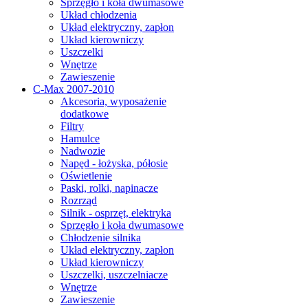
Sprzęgło i koła dwumasowe
Układ chłodzenia
Układ elektryczny, zapłon
Układ kierowniczy
Uszczelki
Wnętrze
Zawieszenie
C-Max 2007-2010
Akcesoria, wyposażenie
dodatkowe
Filtry
Hamulce
Nadwozie
Napęd - łożyska, półosie
Oświetlenie
Paski, rolki, napinacze
Rozrząd
Silnik - osprzęt, elektryka
Sprzęgło i koła dwumasowe
Chłodzenie silnika
Układ elektryczny, zapłon
Układ kierowniczy
Uszczelki, uszczelniacze
Wnętrze
Zawieszenie