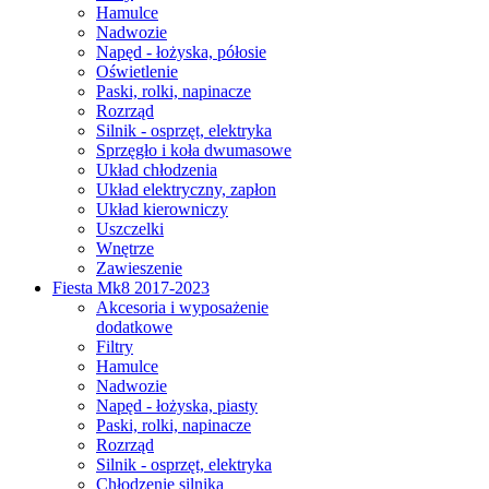
Hamulce
Nadwozie
Napęd - łożyska, półosie
Oświetlenie
Paski, rolki, napinacze
Rozrząd
Silnik - osprzęt, elektryka
Sprzęgło i koła dwumasowe
Układ chłodzenia
Układ elektryczny, zapłon
Układ kierowniczy
Uszczelki
Wnętrze
Zawieszenie
Fiesta Mk8 2017-2023
Akcesoria i wyposażenie
dodatkowe
Filtry
Hamulce
Nadwozie
Napęd - łożyska, piasty
Paski, rolki, napinacze
Rozrząd
Silnik - osprzęt, elektryka
Chłodzenie silnika