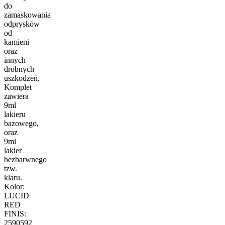
do
zamaskowania
odprysków
od
kamieni
oraz
innych
drobnych
uszkodzeń.
Komplet
zawiera
9ml
lakieru
bazowego,
oraz
9ml
lakier
bezbarwnego
tzw.
klaru.
Kolor:
LUCID
RED
FINIS:
2590592