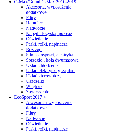
C-Max/Grand C-Max 2010-2019
Akcesoria, wyposażenie
dodatkowe
Filtry
Hamulce
Nadwozie
Napęd - łożyska, półosie
Oświetlenie
Paski, rolki, napinacze
Rozrząd
Silnik - osprzęt, elektryka
Sprzęgło i koła dwumasowe
Układ chłodzenia
Układ elektryczny, zapłon
Układ kierowniczy
Uszczelki
Wnętrze
Zawieszenie
EcoSport 2017 >
Akcesoria i wyposażenie
dodatkowe
Filtry
Nadwozie
Oświetlenie
Paski, rolki, napinacze