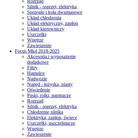
Rozrząd
Silnik - osprzęt, elektryka
Sprzęgło i koła dwumasowe
Układ chłodzenia
Układ elektryczny, zapłon
Układ kierowniczy
Uszczelki
Wnętrze
Zawieszenie
Focus Mk4 2018-2025
Akcesoria i wyposażenie
dodatkowe
Filtry
Hamulce
Nadwozie
Napęd - łożyska, piasty
Oświetlenie
Paski, rolki, napinacze
Rozrząd
Silnik - osprzęt, elektryka
Chłodzenie silnika
Elektryka, zapłon, świece
Uszczelki, uszczelniacze
Wnętrze
Zawieszenie