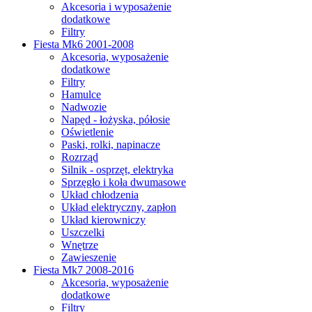
Akcesoria i wyposażenie
dodatkowe
Filtry
Fiesta Mk6 2001-2008
Akcesoria, wyposażenie
dodatkowe
Filtry
Hamulce
Nadwozie
Napęd - łożyska, półosie
Oświetlenie
Paski, rolki, napinacze
Rozrząd
Silnik - osprzęt, elektryka
Sprzęgło i koła dwumasowe
Układ chłodzenia
Układ elektryczny, zapłon
Układ kierowniczy
Uszczelki
Wnętrze
Zawieszenie
Fiesta Mk7 2008-2016
Akcesoria, wyposażenie
dodatkowe
Filtry