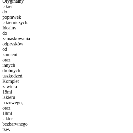
Oryginalny
lakier
do
poprawek
lakierniczych.
Idealny
do
zamaskowania
odprysków
od
kamieni
oraz
innych
drobnych
uszkodzeń.
Komplet
zawiera
18ml
lakieru
bazowego,
oraz
18ml
lakier
bezbarwnego
tzw.