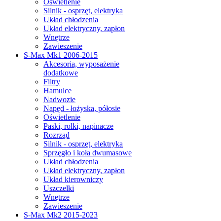
Oświetlenie
Silnik - osprzęt, elektryka
Układ chłodzenia
Układ elektryczny, zapłon
Wnętrze
Zawieszenie
S-Max Mk1 2006-2015
Akcesoria, wyposażenie
dodatkowe
Filtry
Hamulce
Nadwozie
Napęd - łożyska, półosie
Oświetlenie
Paski, rolki, napinacze
Rozrząd
Silnik - osprzęt, elektryka
Sprzęgło i koła dwumasowe
Układ chłodzenia
Układ elektryczny, zapłon
Układ kierowniczy
Uszczelki
Wnętrze
Zawieszenie
S-Max Mk2 2015-2023