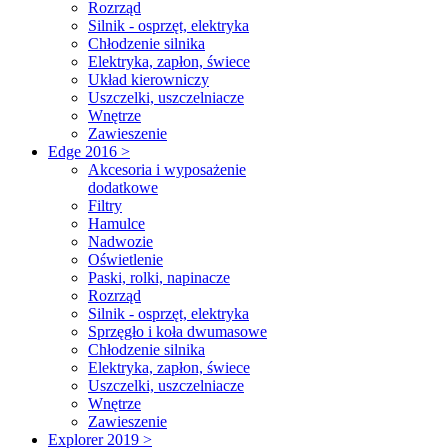
Rozrząd
Silnik - osprzęt, elektryka
Chłodzenie silnika
Elektryka, zapłon, świece
Układ kierowniczy
Uszczelki, uszczelniacze
Wnętrze
Zawieszenie
Edge 2016 >
Akcesoria i wyposażenie
dodatkowe
Filtry
Hamulce
Nadwozie
Oświetlenie
Paski, rolki, napinacze
Rozrząd
Silnik - osprzęt, elektryka
Sprzęgło i koła dwumasowe
Chłodzenie silnika
Elektryka, zapłon, świece
Uszczelki, uszczelniacze
Wnętrze
Zawieszenie
Explorer 2019 >