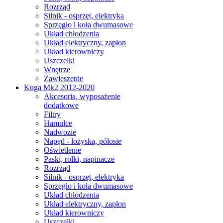
Rozrząd
Silnik - osprzęt, elektryka
Sprzęgło i koła dwumasowe
Układ chłodzenia
Układ elektryczny, zapłon
Układ kierowniczy
Uszczelki
Wnętrze
Zawieszenie
Kuga Mk2 2012-2020
Akcesoria, wyposażenie
dodatkowe
Filtry
Hamulce
Nadwozie
Napęd - łożyska, półosie
Oświetlenie
Paski, rolki, napinacze
Rozrząd
Silnik - osprzęt, elektryka
Sprzęgło i koła dwumasowe
Układ chłodzenia
Układ elektryczny, zapłon
Układ kierowniczy
Uszczelki