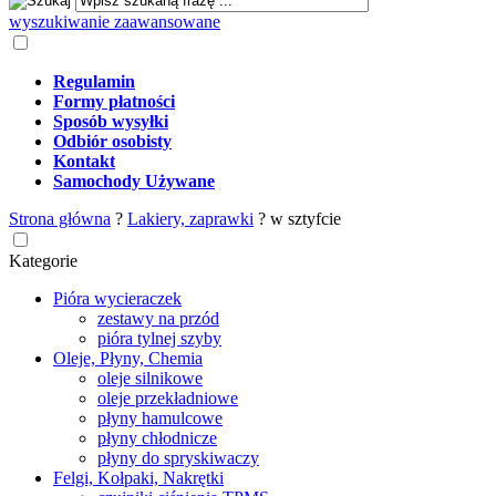
wyszukiwanie zaawansowane
Regulamin
Formy płatności
Sposób wysyłki
Odbiór osobisty
Kontakt
Samochody Używane
Strona główna
?
Lakiery, zaprawki
?
w sztyfcie
Kategorie
Pióra wycieraczek
zestawy na przód
pióra tylnej szyby
Oleje, Płyny, Chemia
oleje silnikowe
oleje przekładniowe
płyny hamulcowe
płyny chłodnicze
płyny do spryskiwaczy
Felgi, Kołpaki, Nakrętki