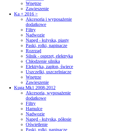
Wnętrze
Zawieszenie
Ka + 2016 >
Akcesoria i wyposażenie
dodatkowe
Filtry
Nadwozie
Napęd - łożyska, piasty
Paski, rolki, napinacze
Rozrząd
Silnik - osprzęt, elektryka
Chłodzenie silnika
Elektryka, zapłon, świece
Uszczelki, uszczelniacze
Wnętrze
Zawieszenie
Kuga Mk1 2008-2012
Akcesoria, wyposażenie
dodatkowe
Filtry
Hamulce
Nadwozie
Napęd - łożyska, półosie
Oświetlenie
Paski, rolki, napinacze