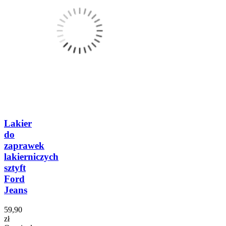
Lakier
do
zaprawek
lakierniczych
sztyft
Ford
Jeans
59,90
zł