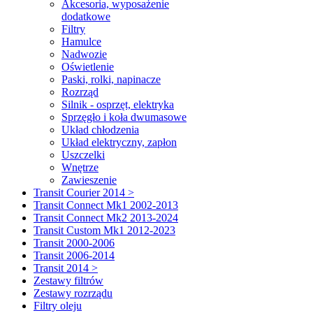
Akcesoria, wyposażenie
dodatkowe
Filtry
Hamulce
Nadwozie
Oświetlenie
Paski, rolki, napinacze
Rozrząd
Silnik - osprzęt, elektryka
Sprzęgło i koła dwumasowe
Układ chłodzenia
Układ elektryczny, zapłon
Uszczelki
Wnętrze
Zawieszenie
Transit Courier 2014 >
Transit Connect Mk1 2002-2013
Transit Connect Mk2 2013-2024
Transit Custom Mk1 2012-2023
Transit 2000-2006
Transit 2006-2014
Transit 2014 >
Zestawy filtrów
Zestawy rozrządu
Filtry oleju