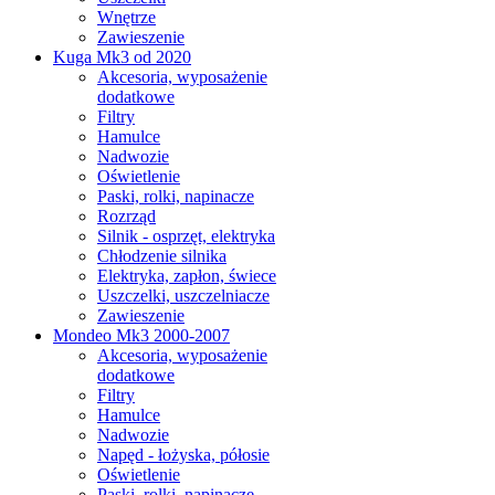
Wnętrze
Zawieszenie
Kuga Mk3 od 2020
Akcesoria, wyposażenie
dodatkowe
Filtry
Hamulce
Nadwozie
Oświetlenie
Paski, rolki, napinacze
Rozrząd
Silnik - osprzęt, elektryka
Chłodzenie silnika
Elektryka, zapłon, świece
Uszczelki, uszczelniacze
Zawieszenie
Mondeo Mk3 2000-2007
Akcesoria, wyposażenie
dodatkowe
Filtry
Hamulce
Nadwozie
Napęd - łożyska, półosie
Oświetlenie
Paski, rolki, napinacze