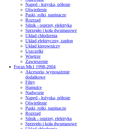
Napęd - łożyska, półosie
Oświetlenie
Paski, rolki, napinacze
Rozrząd
Silnik - osprzęt, elektryka
Sprzęgło i koła dwumasowe
Układ chłodzenia
Układ elektryczny, zapłon
Układ kierowniczy
Uszczelki
Wnętrze
Zawieszenie
Focus Mk1 1998-2004
Akcesoria, wyposażenie
dodatkowe
Filtry
Hamulce
Nadwozie
Napęd - łożyska, półosie
Oświetlenie
Paski, rolki, napinacze
Rozrząd
Silnik - osprzęt, elektryka
Sprzęgło i koła dwumasowe
Układ chłodzenia