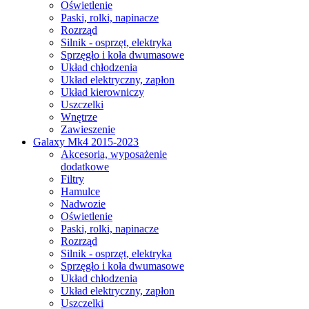
Oświetlenie
Paski, rolki, napinacze
Rozrząd
Silnik - osprzęt, elektryka
Sprzęgło i koła dwumasowe
Układ chłodzenia
Układ elektryczny, zapłon
Układ kierowniczy
Uszczelki
Wnętrze
Zawieszenie
Galaxy Mk4 2015-2023
Akcesoria, wyposażenie
dodatkowe
Filtry
Hamulce
Nadwozie
Oświetlenie
Paski, rolki, napinacze
Rozrząd
Silnik - osprzęt, elektryka
Sprzęgło i koła dwumasowe
Układ chłodzenia
Układ elektryczny, zapłon
Uszczelki