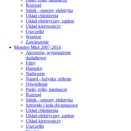
Rozrząd
Silnik - osprzęt, elektryka
Układ chłodzenia
Układ elektryczny, zapłon
Układ kierowniczy
Uszczelki
Wnętrze
Zawieszenie
Mondeo Mk4 2007-2014
Akcesoria, wyposażenie
dodatkowe
Filtry
Hamulce
Nadwozie
Napęd - łożyska, półosie
Oświetlenie
Paski, rolki, napinacze
Rozrząd
Silnik - osprzęt, elektryka
Sprzęgło i koła dwumasowe
Układ chłodzenia
Układ elektryczny, zapłon
Układ kierowniczy
Uszczelki