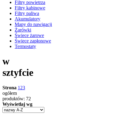
Filtry powietrza
Filtry kabinowe
Filtry paliwa
Akumulatory
Mapy do nawigacji
Żarówki
Świece żarowe
Świece zapłonowe
Termostaty
w
sztyfcie
Strona
1
2
3
ogółem
produktów: 72
Wyświetlaj wg