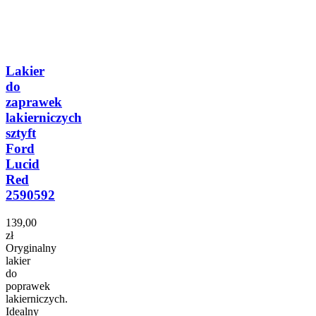
Lakier
do
zaprawek
lakierniczych
sztyft
Ford
Lucid
Red
2590592
139,00
zł
Oryginalny
lakier
do
poprawek
lakierniczych.
Idealny