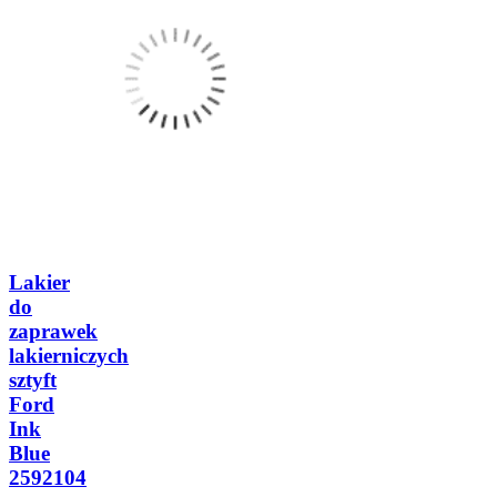
Lakier
do
zaprawek
lakierniczych
sztyft
Ford
Ink
Blue
2592104