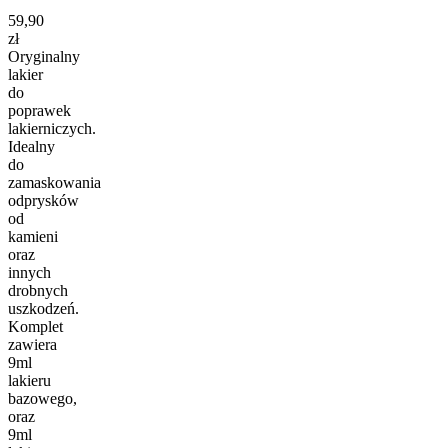
59,90
zł
Oryginalny
lakier
do
poprawek
lakierniczych.
Idealny
do
zamaskowania
odprysków
od
kamieni
oraz
innych
drobnych
uszkodzeń.
Komplet
zawiera
9ml
lakieru
bazowego,
oraz
9ml