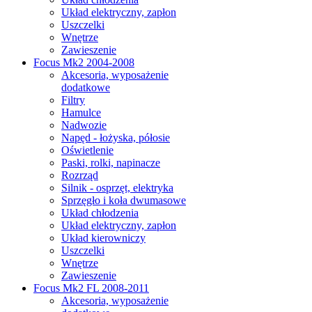
Układ elektryczny, zapłon
Uszczelki
Wnętrze
Zawieszenie
Focus Mk2 2004-2008
Akcesoria, wyposażenie
dodatkowe
Filtry
Hamulce
Nadwozie
Napęd - łożyska, półosie
Oświetlenie
Paski, rolki, napinacze
Rozrząd
Silnik - osprzęt, elektryka
Sprzęgło i koła dwumasowe
Układ chłodzenia
Układ elektryczny, zapłon
Układ kierowniczy
Uszczelki
Wnętrze
Zawieszenie
Focus Mk2 FL 2008-2011
Akcesoria, wyposażenie