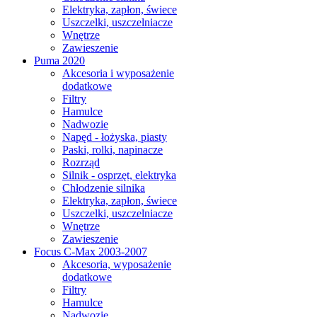
Elektryka, zapłon, świece
Uszczelki, uszczelniacze
Wnętrze
Zawieszenie
Puma 2020
Akcesoria i wyposażenie
dodatkowe
Filtry
Hamulce
Nadwozie
Napęd - łożyska, piasty
Paski, rolki, napinacze
Rozrząd
Silnik - osprzęt, elektryka
Chłodzenie silnika
Elektryka, zapłon, świece
Uszczelki, uszczelniacze
Wnętrze
Zawieszenie
Focus C-Max 2003-2007
Akcesoria, wyposażenie
dodatkowe
Filtry
Hamulce
Nadwozie