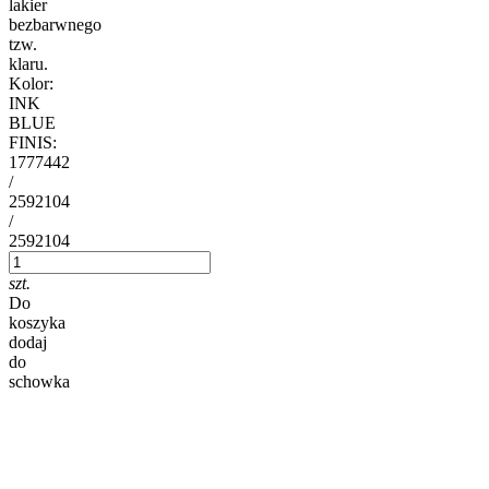
lakier
bezbarwnego
tzw.
klaru.
Kolor:
INK
BLUE
FINIS:
1777442
/
2592104
/
2592104
szt.
Do
koszyka
dodaj
do
schowka